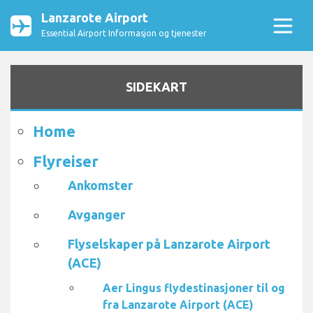
Lanzarote Airport
Essential Airport Informasjon og tjenester
SIDEKART
Home
Flyreiser
Ankomster
Avganger
Flyselskaper på Lanzarote Airport
(ACE)
Aer Lingus flydestinasjoner til og
fra Lanzarote Airport (ACE)