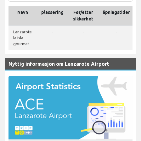
Navn
plassering
Før/etter
åpningstider
sikkerhet
Lanzarote
-
-
-
la isla
gourmet
Nyttig informasjon om Lanzarote Airport