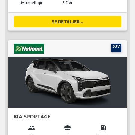
Manuelt gir
3 Dør
SE DETALJER...
SUV
KIA SPORTAGE
group
business_center
local_gas_station