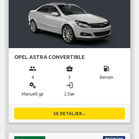
OPEL ASTRA CONVERTIBLE
group
business_center
local_gas_station
4
3
Bensin
miscellaneous_services
login
Manuelt gir
2 Dør
SE DETALJER...
ØKONOMI