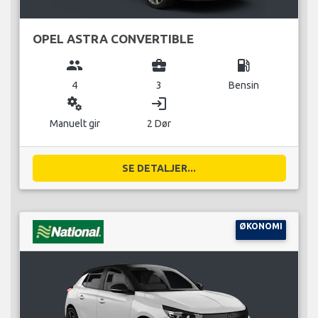
OPEL ASTRA CONVERTIBLE
group
business_center
local_gas_station
4
3
Bensin
miscellaneous_services
login
Manuelt gir
2 Dør
SE DETALJER...
ØKONOMI