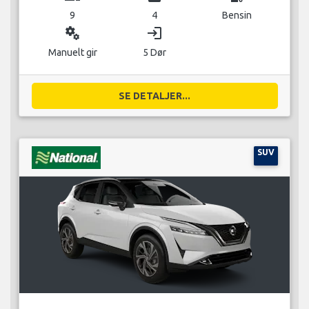
9
4
Bensin
miscellaneous_services
login
Manuelt gir
5 Dør
SE DETALJER...
SUV