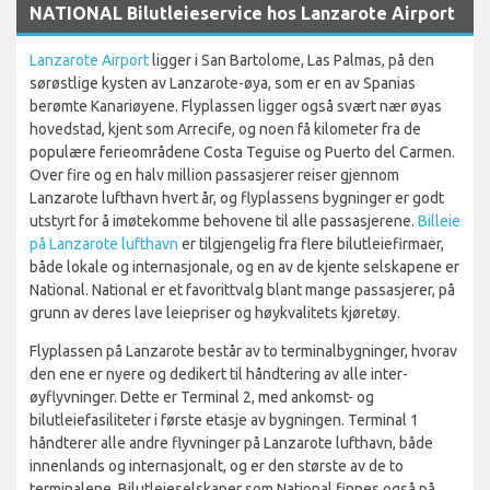
NATIONAL Bilutleieservice hos Lanzarote Airport
Lanzarote Airport
ligger i San Bartolome, Las Palmas, på den
sørøstlige kysten av Lanzarote-øya, som er en av Spanias
berømte Kanariøyene. Flyplassen ligger også svært nær øyas
hovedstad, kjent som Arrecife, og noen få kilometer fra de
populære ferieområdene Costa Teguise og Puerto del Carmen.
Over fire og en halv million passasjerer reiser gjennom
Lanzarote lufthavn hvert år, og flyplassens bygninger er godt
utstyrt for å imøtekomme behovene til alle passasjerene.
Billeie
på Lanzarote lufthavn
er tilgjengelig fra flere bilutleiefirmaer,
både lokale og internasjonale, og en av de kjente selskapene er
National. National er et favorittvalg blant mange passasjerer, på
grunn av deres lave leiepriser og høykvalitets kjøretøy.
Flyplassen på Lanzarote består av to terminalbygninger, hvorav
den ene er nyere og dedikert til håndtering av alle inter-
øyflyvninger. Dette er Terminal 2, med ankomst- og
bilutleiefasiliteter i første etasje av bygningen. Terminal 1
håndterer alle andre flyvninger på Lanzarote lufthavn, både
innenlands og internasjonalt, og er den største av de to
terminalene. Bilutleieselskaper som National finnes også på