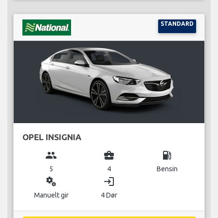
STANDARD
OPEL INSIGNIA
group
business_center
local_gas_station
5
4
Bensin
miscellaneous_services
login
Manuelt gir
4 Dør