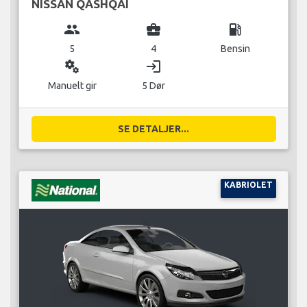
NISSAN QASHQAI
group
business_center
local_gas_station
5
4
Bensin
miscellaneous_services
login
Manuelt gir
5 Dør
SE DETALJER...
KABRIOLET