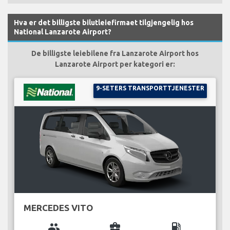
Hva er det billigste bilutleiefirmaet tilgjengelig hos
National Lanzarote Airport?
De billigste leiebilene fra Lanzarote Airport hos
Lanzarote Airport per kategori er:
9-SETERS TRANSPORTTJENESTER
MERCEDES VITO
group
business_center
local_gas_station