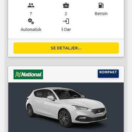
group
business_center
local_gas_station
7
2
Bensin
miscellaneous_services
login
Automatisk
5 Dør
SE DETALJER...
KOMPAKT