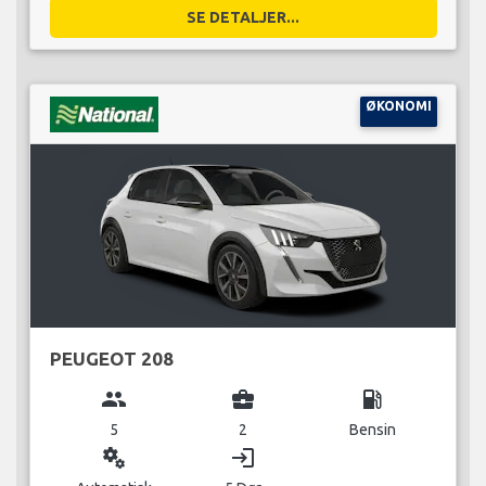
SE DETALJER...
ØKONOMI
PEUGEOT 208
group
business_center
local_gas_station
5
2
Bensin
miscellaneous_services
login