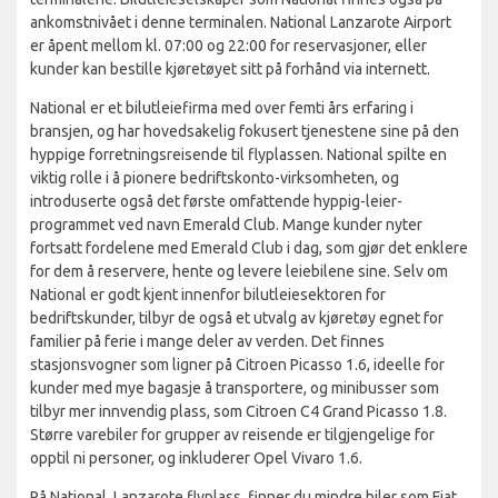
ankomstnivået i denne terminalen. National Lanzarote Airport
er åpent mellom kl. 07:00 og 22:00 for reservasjoner, eller
kunder kan bestille kjøretøyet sitt på forhånd via internett.
National er et bilutleiefirma med over femti års erfaring i
bransjen, og har hovedsakelig fokusert tjenestene sine på den
hyppige forretningsreisende til flyplassen. National spilte en
viktig rolle i å pionere bedriftskonto-virksomheten, og
introduserte også det første omfattende hyppig-leier-
programmet ved navn Emerald Club. Mange kunder nyter
fortsatt fordelene med Emerald Club i dag, som gjør det enklere
for dem å reservere, hente og levere leiebilene sine. Selv om
National er godt kjent innenfor bilutleiesektoren for
bedriftskunder, tilbyr de også et utvalg av kjøretøy egnet for
familier på ferie i mange deler av verden. Det finnes
stasjonsvogner som ligner på Citroen Picasso 1.6, ideelle for
kunder med mye bagasje å transportere, og minibusser som
tilbyr mer innvendig plass, som Citroen C4 Grand Picasso 1.8.
Større varebiler for grupper av reisende er tilgjengelige for
opptil ni personer, og inkluderer Opel Vivaro 1.6.
På National, Lanzarote flyplass, finner du mindre biler som Fiat