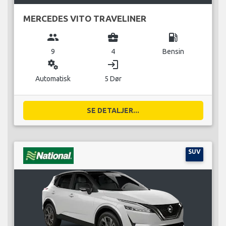
MERCEDES VITO TRAVELINER
group
business_center
local_gas_station
9
4
Bensin
miscellaneous_services
login
Automatisk
5 Dør
SE DETALJER...
SUV