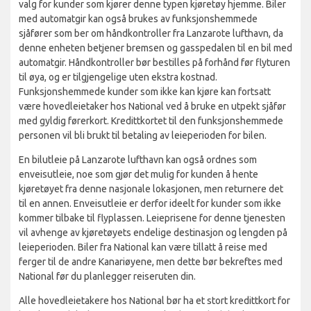
valg for kunder som kjører denne typen kjøretøy hjemme. Biler
med automatgir kan også brukes av funksjonshemmede
sjåfører som ber om håndkontroller fra Lanzarote lufthavn, da
denne enheten betjener bremsen og gasspedalen til en bil med
automatgir. Håndkontroller bør bestilles på forhånd før flyturen
til øya, og er tilgjengelige uten ekstra kostnad.
Funksjonshemmede kunder som ikke kan kjøre kan fortsatt
være hovedleietaker hos National ved å bruke en utpekt sjåfør
med gyldig førerkort. Kredittkortet til den funksjonshemmede
personen vil bli brukt til betaling av leieperioden for bilen.
En bilutleie på Lanzarote lufthavn kan også ordnes som
enveisutleie, noe som gjør det mulig for kunden å hente
kjøretøyet fra denne nasjonale lokasjonen, men returnere det
til en annen. Enveisutleie er derfor ideelt for kunder som ikke
kommer tilbake til flyplassen. Leieprisene for denne tjenesten
vil avhenge av kjøretøyets endelige destinasjon og lengden på
leieperioden. Biler fra National kan være tillatt å reise med
ferger til de andre Kanariøyene, men dette bør bekreftes med
National før du planlegger reiseruten din.
Alle hovedleietakere hos National bør ha et stort kredittkort for