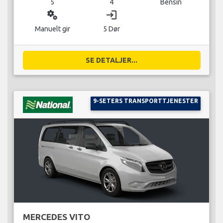
5
4
Bensin
miscellaneous_services
login
Manuelt gir
5 Dør
SE DETALJER...
9-SETERS TRANSPORTTJENESTER
MERCEDES VITO