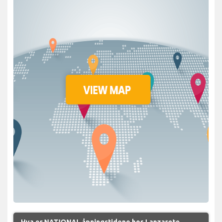
Hva er NATIONAL åpningstidene hos Lanzarote