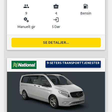
group
business_center
local_gas_station
9
4
Bensin
miscellaneous_services
login
Manuelt gir
5 Dør
SE DETALJER...
9-SETERS TRANSPORTTJENESTER