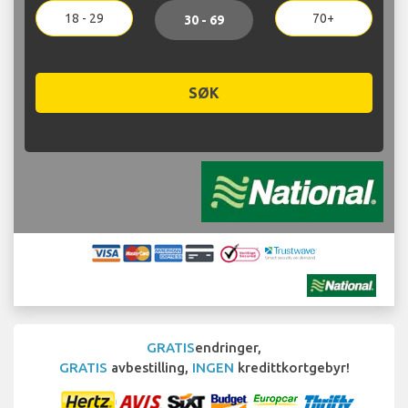
18 - 29
70+
30 - 69
SØK
GRATIS
endringer,
GRATIS
avbestilling,
INGEN
kredittkortgebyr!