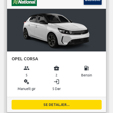
OPEL CORSA
group
business_center
local_gas_station
5
2
Bensin
miscellaneous_services
login
Manuelt gir
5 Dør
SE DETALJER...