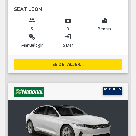
SEAT LEON
group
business_center
local_gas_station
5
3
Bensin
miscellaneous_services
login
Manuelt gir
5 Dør
SE DETALJER...
MIDDELS