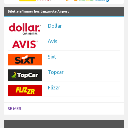
Bilutleiefirmaer hos Lanzarote Airport
Dollar
Avis
Sixt
Topcar
Flizzr
SE MER
`