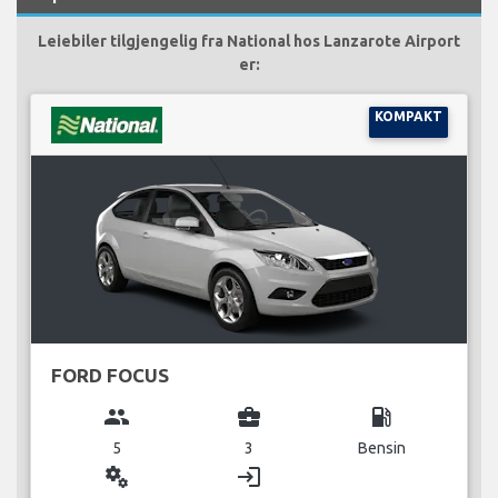
Leiebiler tilgjengelig fra National hos Lanzarote Airport
er:
KOMPAKT
FORD FOCUS
group
business_center
local_gas_station
5
3
Bensin
miscellaneous_services
login