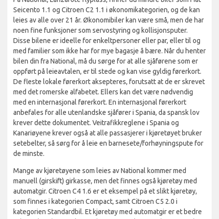
Seicento 1.1 og Citroen C2 1.1 i økonomikategorien, og de kan
leies av alle over 21 år. Økonomibiler kan være små, men de har
noen fine funksjoner som servostyring og kollisjonsputer.
Disse bilene er ideelle for enkeltpersoner eller par, eller til og
med familier som ikke har for mye bagasje å bære. Når du henter
bilen din fra National, må du sørge for at alle sjåførene som er
oppført på leieavtalen, er til stede og kan vise gyldig førerkort.
De fleste lokale førerkort aksepteres, forutsatt at de er skrevet
med det romerske alfabetet. Ellers kan det være nødvendig
med en internasjonal førerkort. En internasjonal førerkort
anbefales for alle utenlandske sjåfører i Spania, da spansk lov
krever dette dokumentet. Veitrafikkreglene i Spania og
Kanariøyene krever også at alle passasjerer i kjøretøyet bruker
setebelter, så sørg for å leie en barnesete/forhøyningspute for
de minste.
Mange av kjøretøyene som leies av National kommer med
manuell (girskift) girkasse, men det finnes også kjøretøy med
automatgir. Citroen C4 1.6 er et eksempel på et slikt kjøretøy,
som finnes i kategorien Compact, samt Citroen C5 2.0 i
kategorien Standardbil. Et kjøretøy med automatgir er et bedre