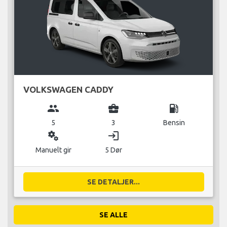
VOLKSWAGEN CADDY
group
business_center
local_gas_station
5
3
Bensin
miscellaneous_services
login
Manuelt gir
5 Dør
SE DETALJER...
SE ALLE