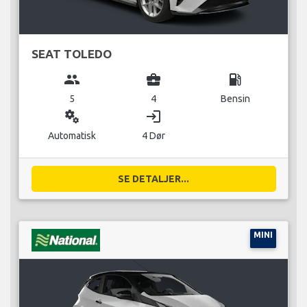
SEAT TOLEDO
group
business_center
local_gas_station
5
4
Bensin
miscellaneous_services
login
Automatisk
4 Dør
SE DETALJER...
MINI