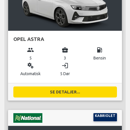
OPEL ASTRA
group
business_center
local_gas_station
5
3
Bensin
miscellaneous_services
login
Automatisk
5 Dør
SE DETALJER...
KABRIOLET