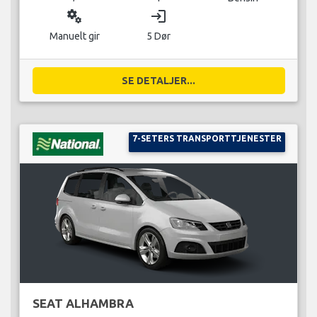
miscellaneous_services
login
Manuelt gir
5 Dør
SE DETALJER...
7-SETERS TRANSPORTTJENESTER
SEAT ALHAMBRA