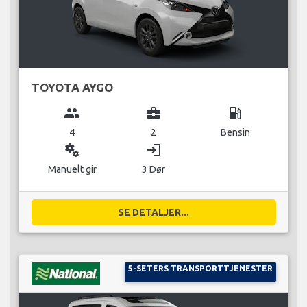
TOYOTA AYGO
group
business_center
local_gas_station
4
2
Bensin
miscellaneous_services
login
Manuelt gir
3 Dør
SE DETALJER...
5-SETERS TRANSPORTTJENESTER