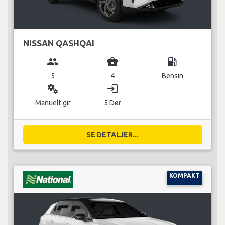
NISSAN QASHQAI
group
business_center
local_gas_station
5
4
Bensin
miscellaneous_services
login
Manuelt gir
5 Dør
SE DETALJER...
KOMPAKT