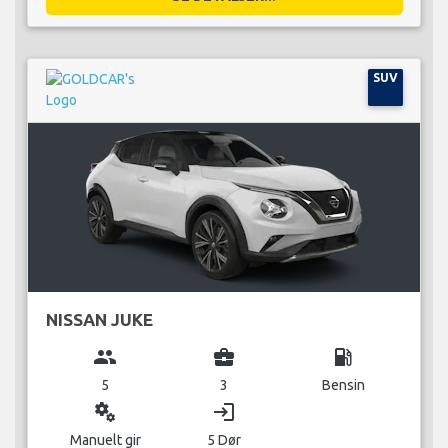
SUV
NISSAN JUKE
group
business_center
local_gas_station
5
3
Bensin
miscellaneous_services
login
Manuelt gir
5 Dør