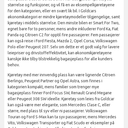
størrelse og funksjoner, og vil få en av eksempelkjøretøyene
for den kategorien, eller en svært lik bil. I Goldcars
økonomikategori er mindre kjøretøymodeller tilgjengelige, samt
kjøretøy i middels størrelse. Den minste bilen er Smart For Two,
egnet bare for to personer, mens andre inkluderer Ford Ka, Fiat
Panda og Citroen C2 for opptil fire passasjerer. Fem passasjerer
kan også reise i Ford Fiesta, Mazda 2, Opel Corsa, Volkswagen
Polo eller Peugeot 207. Selv om dette er et godt valg for lavere
leiepriser og drivstoffeffektivitet, kan økonomikjøretøyene
kanskje ikke tilby tilstrekkelig bagasjeplass for alle kunders
behov.
Kjøretøy med mer innvendig plass kan være lignende Citroen
Berlingo, Peugeot Partner og Opel Astra, som finnes i
kategorien kompakt, mens familier som trenger mye
bagasjeplass finner Ford Focus SW, Renault Grand Megane
eller Peugeot 308 SW ideelle. Kjøretøy som leies fra Goldcar
kan også være mer elegante, som Mercedes Clase C, eller
større, med plass til syv eller ni passasjerer. Volkswagen
Touran og Ford S-Max kan ta syv passasjerer, mens Mercedes
Vito, Volkswagen Transporter og Fiat Scudo er eksempler på