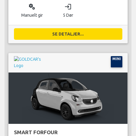
miscellaneous_services
login
Manuelt gir
5 Dør
SE DETALJER...
MINI
SMART FORFOUR