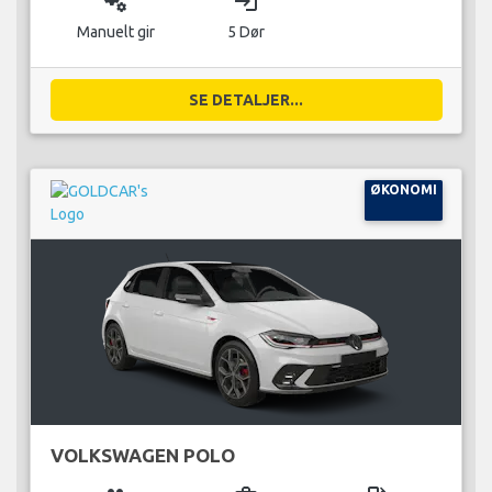
miscellaneous_services
login
Manuelt gir
5 Dør
SE DETALJER...
ØKONOMI
VOLKSWAGEN POLO