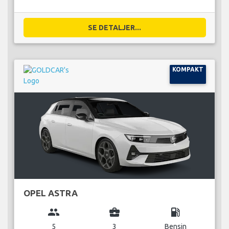
SE DETALJER...
KOMPAKT
OPEL ASTRA
group
business_center
local_gas_station
5
3
Bensin