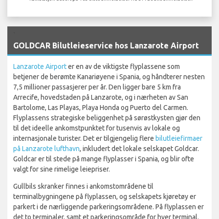
`
GOLDCAR Bilutleieservice hos Lanzarote Airport
Lanzarote Airport
er en av de viktigste flyplassene som
betjener de berømte Kanariøyene i Spania, og håndterer nesten
7,5 millioner passasjerer per år. Den ligger bare 5 km fra
Arrecife, hovedstaden på Lanzarote, og i nærheten av San
Bartolome, Las Playas, Playa Honda og Puerto del Carmen.
Flyplassens strategiske beliggenhet på sørøstkysten gjør den
til det ideelle ankomstpunktet for tusenvis av lokale og
internasjonale turister. Det er tilgjengelig flere
bilutleiefirmaer
på Lanzarote lufthavn
, inkludert det lokale selskapet Goldcar.
Goldcar er til stede på mange flyplasser i Spania, og blir ofte
valgt for sine rimelige leiepriser.
Gullbils skranker finnes i ankomstområdene til
terminalbygningene på flyplassen, og selskapets kjøretøy er
parkert i de nærliggende parkeringsområdene. På flyplassen er
det to terminaler, samt et parkeringsområde for hver terminal.