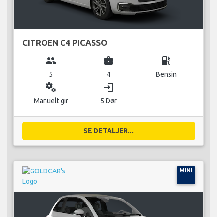
CITROEN C4 PICASSO
group
business_center
local_gas_station
5
4
Bensin
miscellaneous_services
login
Manuelt gir
5 Dør
SE DETALJER...
MINI