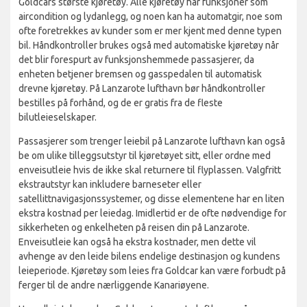
Goldcars største kjøretøy. Alle kjøretøy har funksjoner som
aircondition og lydanlegg, og noen kan ha automatgir, noe som
ofte foretrekkes av kunder som er mer kjent med denne typen
bil. Håndkontroller brukes også med automatiske kjøretøy når
det blir forespurt av funksjonshemmede passasjerer, da
enheten betjener bremsen og gasspedalen til automatisk
drevne kjøretøy. På Lanzarote lufthavn bør håndkontroller
bestilles på forhånd, og de er gratis fra de fleste
bilutleieselskaper.
Passasjerer som trenger leiebil på Lanzarote lufthavn kan også
be om ulike tilleggsutstyr til kjøretøyet sitt, eller ordne med
enveisutleie hvis de ikke skal returnere til flyplassen. Valgfritt
ekstrautstyr kan inkludere barneseter eller
satellittnavigasjonssystemer, og disse elementene har en liten
ekstra kostnad per leiedag. Imidlertid er de ofte nødvendige for
sikkerheten og enkelheten på reisen din på Lanzarote.
Enveisutleie kan også ha ekstra kostnader, men dette vil
avhenge av den leide bilens endelige destinasjon og kundens
leieperiode. Kjøretøy som leies fra Goldcar kan være forbudt på
ferger til de andre nærliggende Kanariøyene.