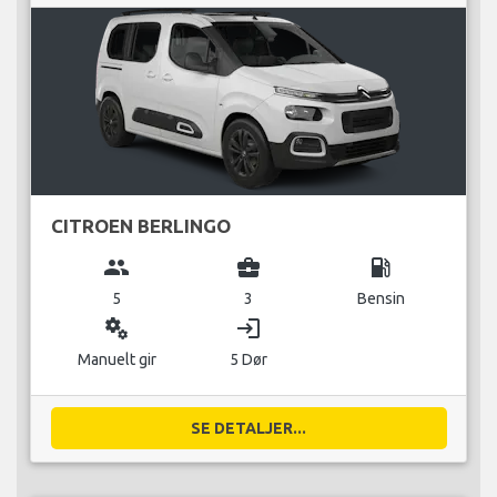
CITROEN BERLINGO
group
business_center
local_gas_station
5
3
Bensin
miscellaneous_services
login
Manuelt gir
5 Dør
SE DETALJER...