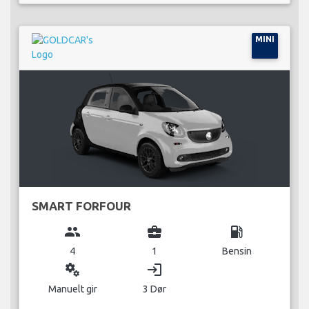
MINI
SMART FORFOUR
group
business_center
local_gas_station
4
1
Bensin
miscellaneous_services
login
Manuelt gir
3 Dør