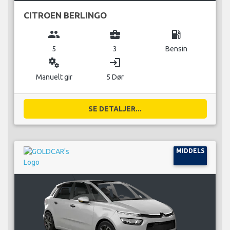
CITROEN BERLINGO
group
business_center
local_gas_station
5
3
Bensin
miscellaneous_services
login
Manuelt gir
5 Dør
SE DETALJER...
MIDDELS