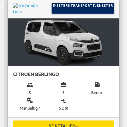
5-SETERS TRANSPORTTJENESTER
CITROEN BERLINGO
group
business_center
local_gas_station
5
3
Bensin
miscellaneous_services
login
Manuelt gir
5 Dør
SE DETALJER...