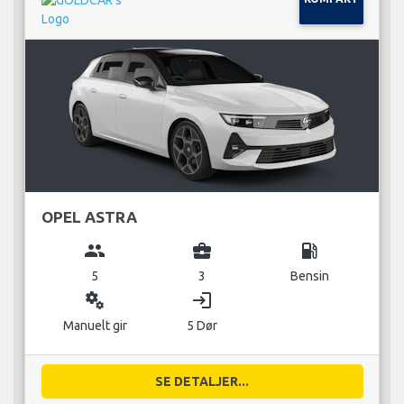
OPEL ASTRA
group
business_center
local_gas_station
5
3
Bensin
miscellaneous_services
login
Manuelt gir
5 Dør
SE DETALJER...