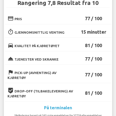
Rangering 7,8 Resultat fra 10
credit_card
77 / 100
PRIS
timer
15 minutter
GJENNOMSNITTLIG VENTING
directions_car
81 / 100
KVALITET PÅ KJØRETØYET
room_service
77 / 100
TJENESTER VED SKRANKE
flag
PICK-UP (AVHENTING) AV
77 / 100
KJØRETØY
beenhere
DROP-OFF (TILBAKELEVERING) AV
81 / 100
KJØRETØY
På terminalen
*Kalkulasjon basert på 163 siste anmeldelser fra 37726 alle anmeldelser.