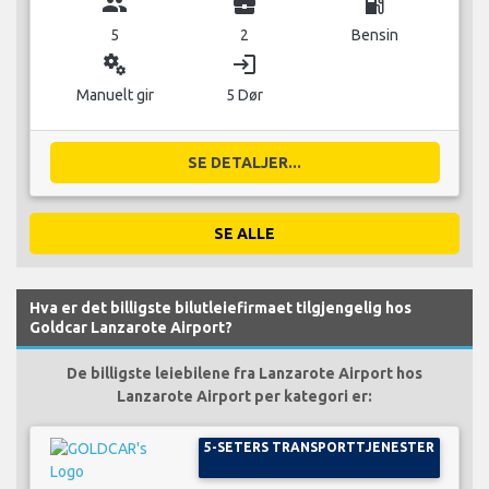
group
business_center
local_gas_station
5
2
Bensin
miscellaneous_services
login
Manuelt gir
5 Dør
SE DETALJER...
SE ALLE
Hva er det billigste bilutleiefirmaet tilgjengelig hos
Goldcar Lanzarote Airport?
De billigste leiebilene fra Lanzarote Airport hos
Lanzarote Airport per kategori er:
5-SETERS TRANSPORTTJENESTER