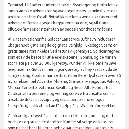
Terminal 1 håndterer internasjonale flyvninger og flertallet av
innenlandske ankomster og avganger, mens Terminal 2 er det
angitte området for all flytrafikk mellom øyene. Passasjerer vil
ankomme i første etasje i begge terminalene, og vil finne
bilutleiefirmaene i nærheten av bagasjehentingsområdene.
Alle reservasjoner fra Goldcar Lanzarote lufthavn inkluderer
ubegrenset kjørelengde og gratis veihjelp i ukedager, samt en
gratis times forsinkelse ved retur av kjøretøyet. Goldcar regnes
som et av de beste bilutleieselskapene i Spania, og de har en
stor flåte på over 20 000 kjøretøy. Kunder vil ikke bare få lave
leiepriser fra Goldcar, men også kjøretøy av høy kvalitet, da de
fornyes årlig. Goldcar har vært i drift på flere flyplasser i over 25
år, for eksempel Alicante, Almeria, Granada, Malaga, Las Palmas,
Murcia, Tenerife, Valencia, Sevilla og Reus. Alle kunder hos
Goldcar vil få personlig og vennlig service fra ansatte som er
ansatt av dette selskapet, og disse personene er også
flerspråklige, slik at du kan få hjelp på språket du foretrekker.
Goldcars kjøretøysflåte er delt inn i ulike kategorier, og derfor
bestilles og prises de deretter. Kunder vil velge en kategori
som passer best til deres behov når det gjelder kjøretøyets