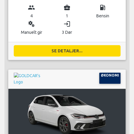
group
business_center
local_gas_station
4
1
Bensin
miscellaneous_services
login
Manuelt gir
3 Dør
SE DETALJER...
ØKONOMI