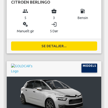
CITROEN BERLINGO
group
business_center
local_gas_station
5
3
Bensin
miscellaneous_services
login
Manuelt gir
5 Dør
SE DETALJER...
MIDDELS