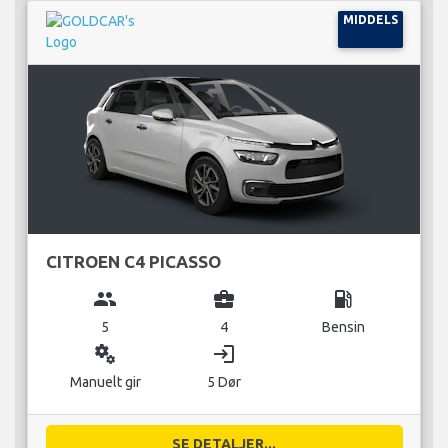
MIDDELS
CITROEN C4 PICASSO
group
business_center
local_gas_station
5
4
Bensin
miscellaneous_services
login
Manuelt gir
5 Dør
SE DETALJER...