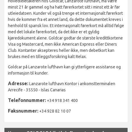
Hovedleietakeren hos Goldcar, Lanzarote lufthavn, må være
minst 21 år gammel og ha hatt førerkortet sitt i minst ett år før
utleiedatoen. Kunder vil også trenge et internasjonalt førerkort
hvis de kommer fra et annet land, da dette dokumentet kreves i
henhold til spansk lov. Et internasjonalt førerkort må alltid følge
med det lokale førerkortet, da det ikke er et gyldig
kjøredokument alene. Goldcar godtar de største kredittkortene
Visa og Mastercard, men ikke American Express eller Diners
Club. Kontanter aksepteres heller ikke, men debetkort kan
brukes med en tilleggsforsikring kalt Relax.
Goldcar på Lanzarote lufthavn kan gi ytterligere assistanse og
informasjon til kunder.
Adresse:
Lanzarote lufthavn Kontor i ankomstterminalen
Arrecife - 35550 - Islas Canarias
Telefonnummer:
+34 918 341 400
Faksnummer:
+34 928 82 10 07