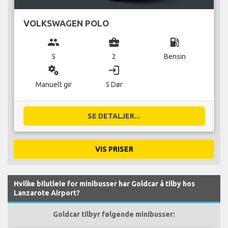
VOLKSWAGEN POLO
group
business_center
local_gas_station
5
2
Bensin
miscellaneous_services
login
Manuelt gir
5 Dør
SE DETALJER...
VIS PRISER
Hvilke bilutleie for minibusser har Goldcar å tilby hos
Lanzarote Airport?
Goldcar tilbyr følgende minibusser: