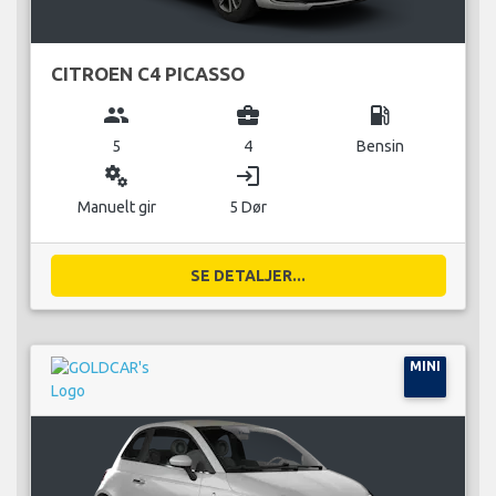
CITROEN C4 PICASSO
group
business_center
local_gas_station
5
4
Bensin
miscellaneous_services
login
Manuelt gir
5 Dør
SE DETALJER...
MINI