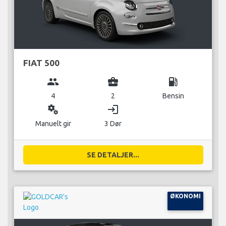
FIAT 500
group
business_center
local_gas_station
4
2
Bensin
miscellaneous_services
login
Manuelt gir
3 Dør
SE DETALJER...
ØKONOMI