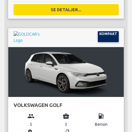
SE DETALJER...
KOMPAKT
VOLKSWAGEN GOLF
group
business_center
local_gas_station
5
3
Bensin