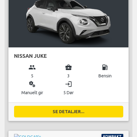
NISSAN JUKE
group
business_center
local_gas_station
5
3
Bensin
miscellaneous_services
login
Manuelt gir
5 Dør
SE DETALJER...
KOMPAKT