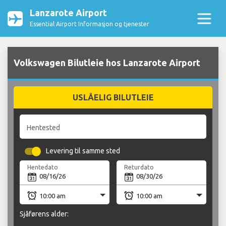
Lanzarote Airport
Essential Airport Informasjon og tjenester
Volkswagen Bilutleie hos Lanzarote Airport
USLÅELIG BILUTLEIE
Hentested
Levering til samme sted
Hentedato
Returdato
Sjåførens alder: