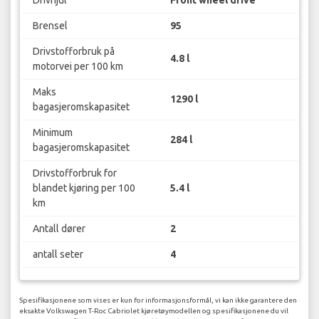
Brensel
95
Drivstofforbruk på
4.8 l
motorvei per 100 km
Maks
1290 l
bagasjeromskapasitet
Minimum
284 l
bagasjeromskapasitet
Drivstofforbruk for
blandet kjøring per 100
5.4 l
km
Antall dører
2
antall seter
4
Spesifikasjonene som vises er kun for informasjonsformål, vi kan ikke garantere den
eksakte Volkswagen T-Roc Cabriolet kjøretøymodellen og spesifikasjonene du vil