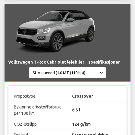
Volkswagen T-Roc Cabriolet leiebiler – spesifikasjoner
Kroppstype
Crossover
Bykjøring drivstofforbruk
6.5 l
per 100 km
CO2-utslipp
124 g/km
Drivhjul
Front wheel drive