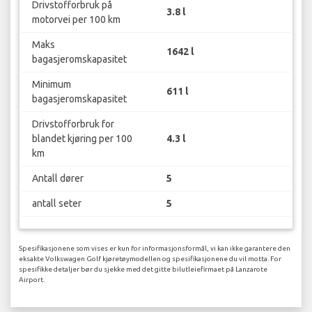
Drivstofforbruk på
3.8 l
motorvei per 100 km
Maks
1642 l
bagasjeromskapasitet
Minimum
611 l
bagasjeromskapasitet
Drivstofforbruk for
blandet kjøring per 100
4.3 l
km
Antall dører
5
antall seter
5
Spesifikasjonene som vises er kun for informasjonsformål, vi kan ikke garantere den
eksakte Volkswagen Golf kjøretøymodellen og spesifikasjonene du vil motta. For
spesifikke detaljer bør du sjekke med det gitte bilutleiefirmaet på Lanzarote
Airport.