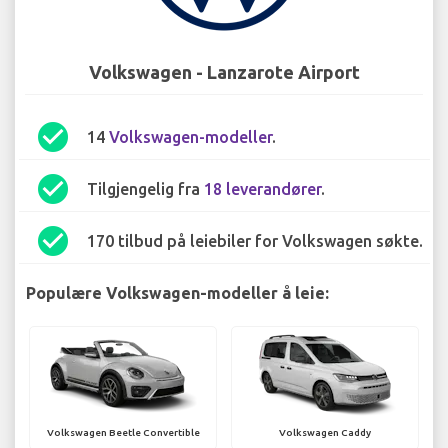
Volkswagen - Lanzarote Airport
check_circle
14
Volkswagen-modeller
.
check_circle
Tilgjengelig fra
18 leverandører
.
check_circle
170 tilbud på leiebiler for Volkswagen søkte.
Populære Volkswagen-modeller å leie:
Volkswagen Beetle Convertible
Volkswagen Caddy