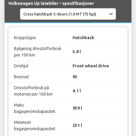
Volkswagen Up leiebiler – spesifikasjoner
Kroppstype
Hatchback
Bykjøring drivstofforbruk
5.8 l
per 100 km
Drivhjul
Front wheel drive
Brensel
95
Drivstofforbruk på
4.1 l
motorvei per 100 km
Maks
959 l
bagasjeromskapasitet
Minimum
251 l
bagasjeromskapasitet