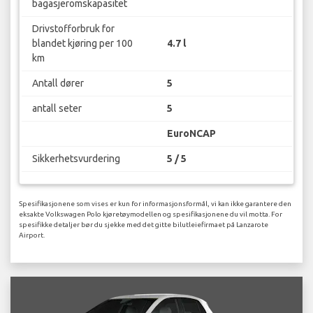
bagasjeromskapasitet
Drivstofforbruk for
blandet kjøring per 100
4.7 l
km
Antall dører
5
antall seter
5
EuroNCAP
Sikkerhetsvurdering
5 / 5
Spesifikasjonene som vises er kun for informasjonsformål, vi kan ikke garantere den
eksakte Volkswagen Polo kjøretøymodellen og spesifikasjonene du vil motta. For
spesifikke detaljer bør du sjekke med det gitte bilutleiefirmaet på Lanzarote
Airport.