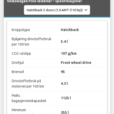
Volkswagen Polo leiebiler – spesifikasjoner
Kroppstype
Hatchback
Bykjøring drivstofforbruk
5.4 l
per 100 km
CO2-utslipp
107 g/km
Drivhjul
Front wheel drive
Brensel
95
Drivstofforbruk på
4.3 l
motorvei per 100 km
Maks
1125 l
bagasjeromskapasitet
Minimum
355 l