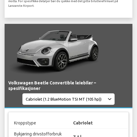
motta. For spesifikke detaljer bør du sjekke med det gitte bilutleiefirmaet på
Lanzarote Airport.
Volkswagen Beetle Convertible leiebiler –
spesifikasjoner
Kroppstype
Cabriolet
Bykjøring drivstofforbruk