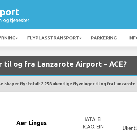
port
n og tjenester
YRNING
FLYPLASSTRANSPORT
PARKERING
INF
r til og fra Lanzarote Airport – ACE?
elskaper flyr totalt 2 258 ukentlige flyvninger til og fra Lanzarote 
IATA: EI
Aer Lingus
ICAO: EIN
Ukentl