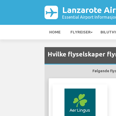
Lanzarote Air
Essential Airport Informasjo
HOME
FLYREISER
BILUTH
Hvilke flyselskaper fly
Følgende flys