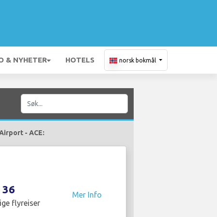
O & NYHETER
HOTELS
norsk bokmål
Airport - ACE:
36
Mer Info
ige flyreiser