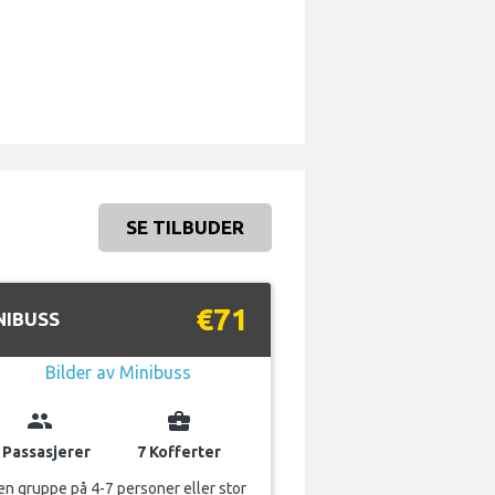
SE TILBUDER
€71
NIBUSS
group
business_center
 Passasjerer
7 Kofferter
en gruppe på 4-7 personer eller stor