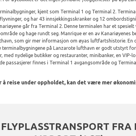
erminalbygninger, kjent som Terminal 1 og Terminal 2. Terminal
sflyvninger, og har 43 innsjekkingsskranker og 12 ombordstigni
riøyene går fra Terminal 2. Denne terminalen har et spesielt 
teområde og hage rundt seg. Manrique er en av Kanariøyenes be
thavn, som gir mer informasjon om øyas luftfartshistorie. En 
egge terminalbygningene på Lanzarote lufthavn er godt utstyrt 
er, med nydelige butikker og restauranter, minibanker, en VIP-lo
 passasjerer finnes i Terminal 1 avgangsområde og Terminal
er å reise under oppholdet, kan det være mer økonom
FLYPLASSTRANSPORT FRA