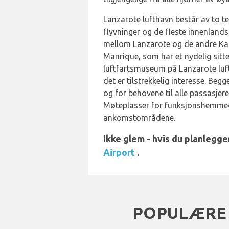
Lanzarote lufthavn består av to t
flyvninger og de fleste innenland
mellom Lanzarote og de andre Kana
Manrique, som har et nydelig sit
luftfartsmuseum på Lanzarote luf
det er tilstrekkelig interesse. B
og for behovene til alle passasjer
Møteplasser for funksjonshemmede
ankomstområdene.
Ikke glem - hvis du planlegg
Airport
.
POPULÆRE 