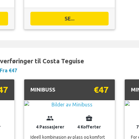
SE...
verføringer til Costa Teguise
Fra €47
47
€47
MINIBUSS
MI
group
business_center
r
4 Passasjerer
4 Kofferter
7
Ideell kombinasjon av plass og komfort
For 