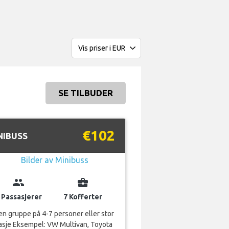
SE TILBUDER
€102
NIBUSS
group
business_center
 Passasjerer
7 Kofferter
en gruppe på 4-7 personer eller stor
asje Eksempel: VW Multivan, Toyota