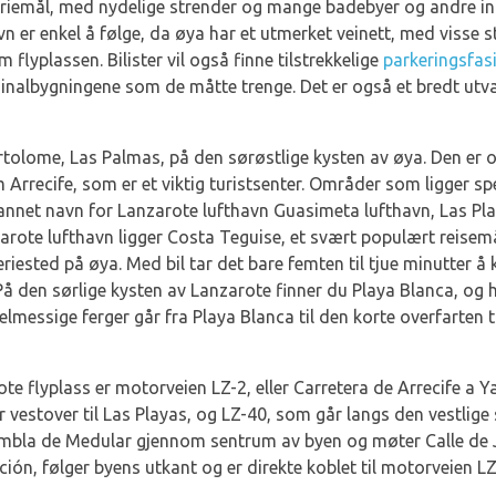
feriemål, med nydelige strender og mange badebyer og andre in
vn er enkel å følge, da øya har et utmerket veinett, med visse 
lyplassen. Bilister vil også finne tilstrekkelige
parkeringsfasi
rminalbygningene som de måtte trenge. Det er også et bredt utv
artolome, Las Palmas, på den sørøstlige kysten av øya. Den er 
Arrecife, som er et viktig turistsenter. Områder som ligger sp
 annet navn for Lanzarote lufthavn Guasimeta lufthavn, Las Pl
zarote lufthavn ligger Costa Teguise, et svært populært reisemå
eriested på øya. Med bil tar det bare femten til tjue minutter å
å den sørlige kysten av Lanzarote finner du Playa Blanca, og 
gelmessige ferger går fra Playa Blanca til den korte overfarten 
ote flyplass er motorveien LZ-2, eller Carretera de Arrecife a 
 vestover til Las Playas, og LZ-40, som går langs den vestlige
Rambla de Medular gjennom sentrum av byen og møter Calle de J
ión, følger byens utkant og er direkte koblet til motorveien LZ