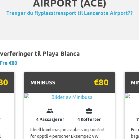
AIRPORT (ACE)
Trenger du flyplasstransport til Lanzarote Airport??
verføringer til Playa Blanca
Fra €80
80
€80
MINIBUSS
MI
group
business_center
r
4 Passasjerer
4 Kofferter
7
Ideell kombinasjon av plass og komfort
For 
l
for opptil 4 personer Eksempel: VW
bag