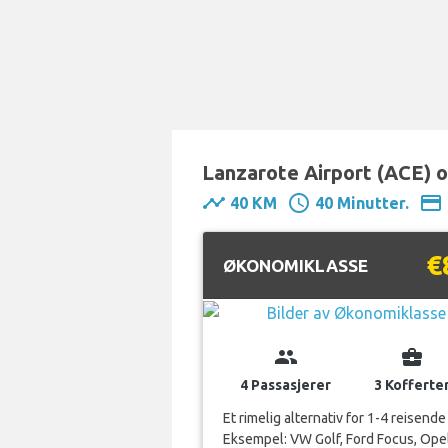
Lanzarote Airport (ACE) o
timeline
schedule
payment
40 KM
40 Minutter.
€
ØKONOMIKLASSE
group
business_center
4 Passasjerer
3 Kofferte
Et rimelig alternativ for 1-4 reisende
Eksempel: VW Golf, Ford Focus, Ope