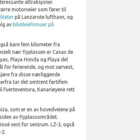
teressante attraksjoner.
større motorveier som fører til
liteter
på Lanzarote lufthavn, og
alg av
bilutleiefirmaer på
også bare fem kilometer fra
esielt nær flyplassen er Casas de
ayas, Playa Honda og Playa del
l for ferierende, og mot sørvest,
 kjøre fra disse nærliggende
herfra tar det omtrent førtifem
til Fuerteventura, Kanariøyene rett
Yaiza, som er en av hovedveiene på
 siden av flyplassområdet.
osé vest for sentrum. LZ-3, også
-2.