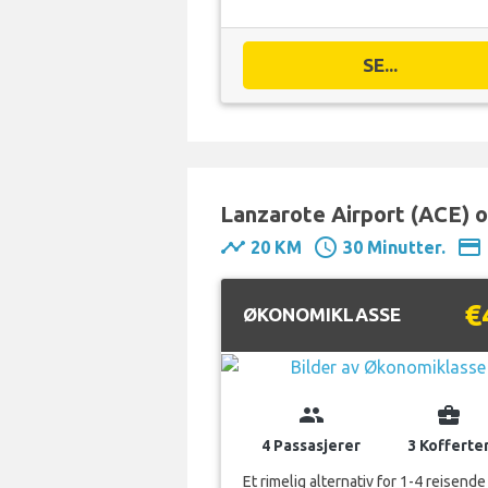
SE...
Lanzarote Airport (ACE) o
timeline
schedule
payment
20 KM
30 Minutter.
€
ØKONOMIKLASSE
group
business_center
4 Passasjerer
3 Kofferte
Et rimelig alternativ for 1-4 reisende