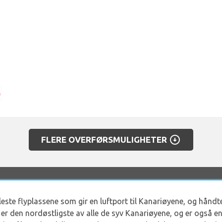
arrow_circle_down
FLERE OVERFØRSMULIGHETER
leste flyplassene som gir en luftport til Kanariøyene, og håndte
 er den nordøstligste av alle de syv Kanariøyene, og er også e