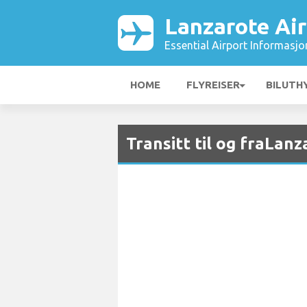
Lanzarote Air
Essential Airport Informasjo
HOME
FLYREISER
BILUTH
Transitt til og fraLan