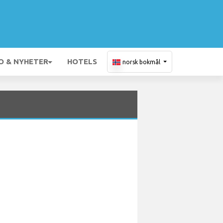
O & NYHETER
HOTELS
norsk bokmål