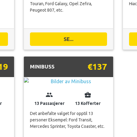
Touran, Ford Galaxy, Opel Zefira,
Hiac
Peugeot 807, etc.
SE...
19
€137
MINIBUSS
group
business_center
r
13 Passasjerer
13 Kofferter
Det anbefalte valget for opptil 13
personer Eksempel: Ford Transit,
Mercedes Sprinter, Toyota Coaster, etc.