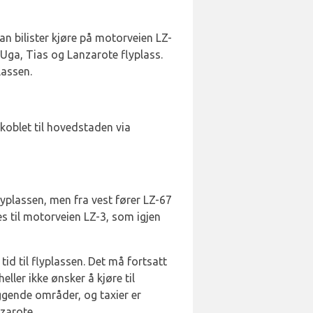
an bilister kjøre på motorveien LZ-
 Uga, Tias og Lanzarote flyplass.
lassen.
 koblet til hovedstaden via
lyplassen, men fra vest fører LZ-67
es til motorveien LZ-3, som igjen
 tid til flyplassen. Det må fortsatt
ller ikke ønsker å kjøre til
liggende områder, og taxier er
nzarote.