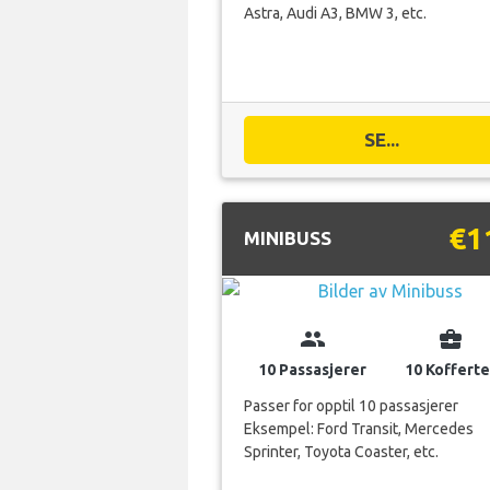
Astra, Audi A3, BMW 3, etc.
SE...
€1
MINIBUSS
group
business_center
10 Passasjerer
10 Kofferte
Passer for opptil 10 passasjerer
Eksempel: Ford Transit, Mercedes
Sprinter, Toyota Coaster, etc.