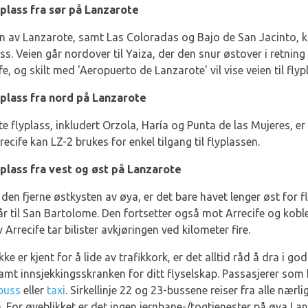
yplass fra sør på Lanzarote
en av Lanzarote, samt Las Coloradas og Bajo de San Jacinto, k
ss. Veien går nordover til Yaiza, der den snur østover i retning
cife, og skilt med 'Aeropuerto de Lanzarote' vil vise veien til flyp
yplass fra nord på Lanzarote
 flyplass, inkludert Orzola, Haría og Punta de las Mujeres, er
cife kan LZ-2 brukes for enkel tilgang til flyplassen.
yplass fra vest og øst på Lanzarote
 den fjerne østkysten av øya, er det bare havet lenger øst for f
går til San Bartolome. Den fortsetter også mot Arrecife og kobl
v Arrecife tar bilister avkjøringen ved kilometer fire.
 er kjent for å lide av trafikkork, er det alltid råd å dra i god
amt innsjekkingsskranken for ditt flyselskap. Passasjerer som he
buss
eller
taxi
. Sirkellinje 22 og 23-bussene reiser fra alle nær
ya. For øyeblikket er det ingen jernbane-/togtjenester på øya La