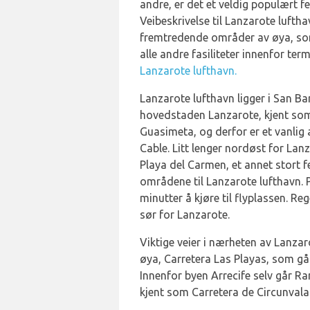
andre, er det et veldig populært 
Veibeskrivelse til Lanzarote luftha
fremtredende områder av øya, som f
alle andre fasiliteter innenfor te
Lanzarote lufthavn.
Lanzarote lufthavn ligger i San B
hovedstaden Lanzarote, kjent som 
Guasimeta, og derfor er et vanlig
Cable. Litt lenger nordøst for Lan
Playa del Carmen, et annet stort f
områdene til Lanzarote lufthavn. P
minutter å kjøre til flyplassen. Re
sør for Lanzarote.
Viktige veier i nærheten av Lanzar
øya, Carretera Las Playas, som går
Innenfor byen Arrecife selv går 
kjent som Carretera de Circunvalac