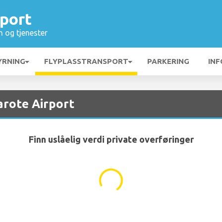
port
n og tjenester
YRNING
FLYPLASSTRANSPORT
PARKERING
INF
zarote Airport
Finn uslåelig verdi private overføringer
...