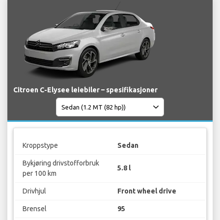
Citroen C-Elysee leiebiler – spesifikasjoner
Kroppstype
Sedan
Bykjøring drivstofforbruk
5.8 l
per 100 km
Drivhjul
Front wheel drive
Brensel
95