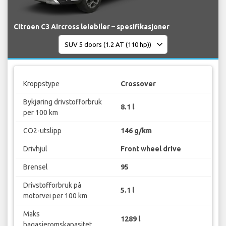
Citroen C3 Aircross leiebiler – spesifikasjoner
Kroppstype
Crossover
Bykjøring drivstofforbruk
8.1 l
per 100 km
CO2-utslipp
146 g/km
Drivhjul
Front wheel drive
Brensel
95
Drivstofforbruk på
5.1 l
motorvei per 100 km
Maks
1289 l
bagasjeromskapasitet