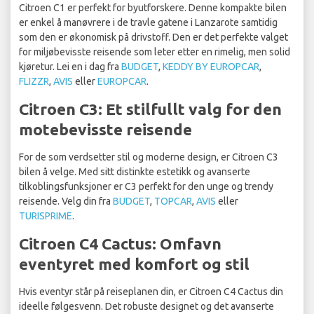
Citroen C1 er perfekt for byutforskere. Denne kompakte bilen
er enkel å manøvrere i de travle gatene i Lanzarote samtidig
som den er økonomisk på drivstoff. Den er det perfekte valget
for miljøbevisste reisende som leter etter en rimelig, men solid
kjøretur. Lei en i dag fra
BUDGET
,
KEDDY BY EUROPCAR
,
FLIZZR
,
AVIS
eller
EUROPCAR
.
Citroen C3: Et stilfullt valg for den
motebevisste reisende
For de som verdsetter stil og moderne design, er Citroen C3
bilen å velge. Med sitt distinkte estetikk og avanserte
tilkoblingsfunksjoner er C3 perfekt for den unge og trendy
reisende. Velg din fra
BUDGET
,
TOPCAR
,
AVIS
eller
TURISPRIME
.
Citroen C4 Cactus: Omfavn
eventyret med komfort og stil
Hvis eventyr står på reiseplanen din, er Citroen C4 Cactus din
ideelle følgesvenn. Det robuste designet og det avanserte