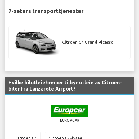
7-seters transporttjenester
Citroen C4 Grand Picasso
Hvilke bilutleiefirmaer tilbyr utleie av Citroen-
biler fra Lanzarote Airport?
EUROPCAR
Citroen C1
Citroen C-Elysee