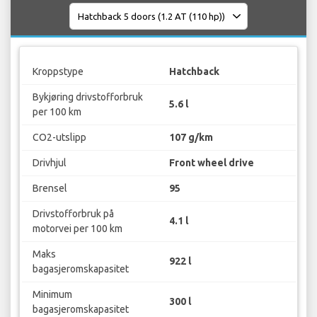
Kroppstype
Hatchback
Bykjøring drivstofforbruk
5.6 l
per 100 km
CO2-utslipp
107 g/km
Drivhjul
Front wheel drive
Brensel
95
Drivstofforbruk på
4.1 l
motorvei per 100 km
Maks
922 l
bagasjeromskapasitet
Minimum
300 l
bagasjeromskapasitet