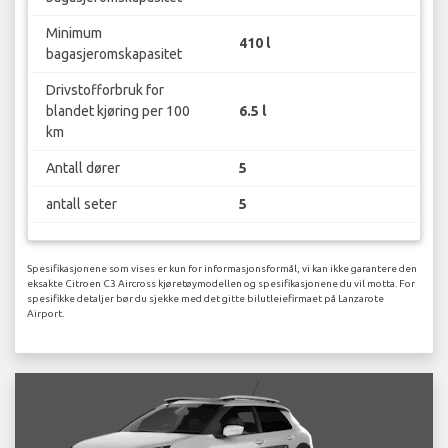
Minimum
410 l
bagasjeromskapasitet
Drivstofforbruk for
blandet kjøring per 100
6.5 l
km
Antall dører
5
antall seter
5
Spesifikasjonene som vises er kun for informasjonsformål, vi kan ikke garantere den
eksakte Citroen C3 Aircross kjøretøymodellen og spesifikasjonene du vil motta. For
spesifikke detaljer bør du sjekke med det gitte bilutleiefirmaet på Lanzarote
Airport.