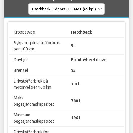
Kroppstype
Hatchback
Bykjøring drivstofforbruk
5 l
per 100 km
Drivhjul
Front wheel drive
Brensel
95
Drivstofforbruk på
3.8 l
motorvei per 100 km
Maks
780 l
bagasjeromskapasitet
Minimum
196 l
bagasjeromskapasitet
Drivstofforbruk for