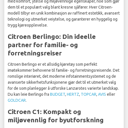
med komfort, ytelse og miljøvennlige egenskaper, noe som gjør
dem til et populært valg blant kresne sjåfører. Hver Citroen-
modell tilbyr en unik kombinasjon av raffinert estetikk, avansert
teknologi og utmerket veiytelse, og garanterer en hyggelig og
trygg kjøreopplevelse.
Citroen Berlingo: Din ideelle
partner for familie- og
forretningsreiser
Citroen Berlingo er et allsidig kjøretøy som perfekt
imøtekommer behovene til familie- og forretningsreisende. Det
romslige interiøret, det moderne infotainmentsystemet og de
avanserte sikkerhetsfunksjonene gjør det til et utmerket valg
for de som planlegger å utforske Lanzarotes varierte landskap.
Du kan leie Berlingo fra
BUDGET
,
HERTZ
,
TOPCAR
,
AVIS
eller
GOLDCAR
.
Citroen C1: Kompakt og
miljøvennlig for byutforskning