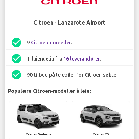
Citroen - Lanzarote Airport
check_circle
9
Citroen-modeller
.
check_circle
Tilgjengelig fra
16 leverandører
.
check_circle
90 tilbud på leiebiler for Citroen søkte.
Populære Citroen-modeller å leie:
Citroen Berlingo
Citroen C3