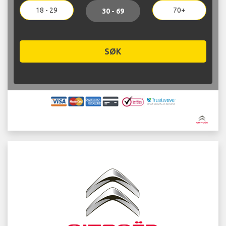
18 - 29
70+
30 - 69
SØK