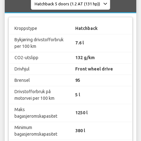
Kroppstype
Hatchback
Bykjøring drivstofforbruk
7.6 l
per 100 km
CO2-utslipp
132 g/km
Drivhjul
Front wheel drive
Brensel
95
Drivstofforbruk på
5 l
motorvei per 100 km
Maks
1250 l
bagasjeromskapasitet
Minimum
380 l
bagasjeromskapasitet