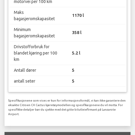
motorvei per 100 km
Maks
1170 l
bagasjeromskapasitet
Minimum
358 l
bagasjeromskapasitet
Drivstofforbruk for
blandet kjøring per 100
5.2 l
km
Antall dører
5
antall seter
5
Spesifikasjonene som vises er kun for informasjonsformål, vi kan ikke garantere den
eksakte Citroen C4 Cactus kjøretøymodellen og spesifikasjonene du vil motta. For
spesifikke detaljer bør du sjekke med det gitte bilutleiefirmaet på Lanzarote
Airport.