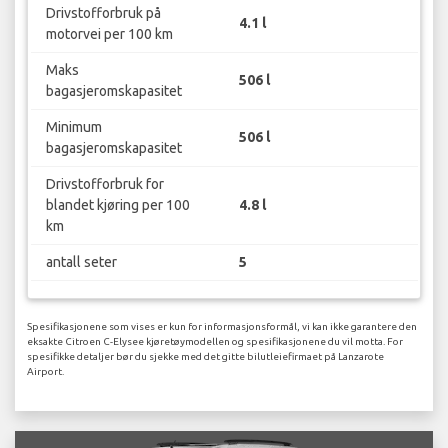
Drivstofforbruk på
4.1 l
motorvei per 100 km
Maks
506 l
bagasjeromskapasitet
Minimum
506 l
bagasjeromskapasitet
Drivstofforbruk for
blandet kjøring per 100
4.8 l
km
antall seter
5
Spesifikasjonene som vises er kun for informasjonsformål, vi kan ikke garantere den
eksakte Citroen C-Elysee kjøretøymodellen og spesifikasjonene du vil motta. For
spesifikke detaljer bør du sjekke med det gitte bilutleiefirmaet på Lanzarote
Airport.