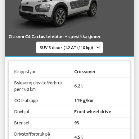
Citroen C4 Cactus leiebiler – spesifikasjoner
Kroppstype
Crossover
Bykjøring drivstofforbruk
6.2 l
per 100 km
CO2-utslipp
119 g/km
Drivhjul
Front wheel drive
Brensel
95
Drivstofforbruk på
4.5 l