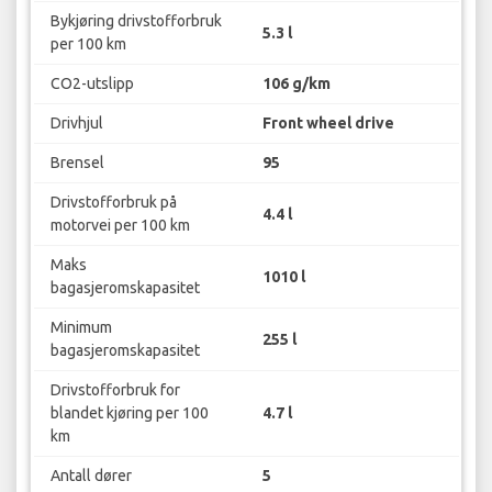
Bykjøring drivstofforbruk
5.3 l
per 100 km
CO2-utslipp
106 g/km
Drivhjul
Front wheel drive
Brensel
95
Drivstofforbruk på
4.4 l
motorvei per 100 km
Maks
1010 l
bagasjeromskapasitet
Minimum
255 l
bagasjeromskapasitet
Drivstofforbruk for
blandet kjøring per 100
4.7 l
km
Antall dører
5