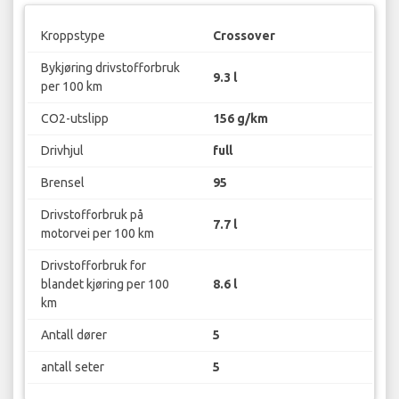
Kroppstype
Crossover
Bykjøring drivstofforbruk
9.3 l
per 100 km
CO2-utslipp
156 g/km
Drivhjul
full
Brensel
95
Drivstofforbruk på
7.7 l
motorvei per 100 km
Drivstofforbruk for
blandet kjøring per 100
8.6 l
km
Antall dører
5
antall seter
5