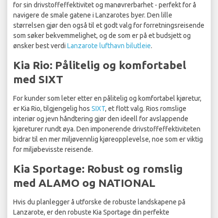
for sin drivstoffeffektivitet og manøvrerbarhet - perfekt for å
navigere de smale gatene i Lanzarotes byer. Den lille
størrelsen gjør den også til et godt valg for forretningsreisende
som søker bekvemmelighet, og de som er på et budsjett og
ønsker best verdi
Lanzarote lufthavn bilutleie
.
Kia Rio: Pålitelig og komfortabel
med SIXT
For kunder som leter etter en pålitelig og komfortabel kjøretur,
er Kia Rio, tilgjengelig hos
SIXT
, et flott valg. Rios romslige
interiør og jevn håndtering gjør den ideell for avslappende
kjøreturer rundt øya. Den imponerende drivstoffeffektiviteten
bidrar til en mer miljøvennlig kjøreopplevelse, noe som er viktig
for miljøbevisste reisende.
Kia Sportage: Robust og romslig
med ALAMO og NATIONAL
Hvis du planlegger å utforske de robuste landskapene på
Lanzarote, er den robuste Kia Sportage din perfekte