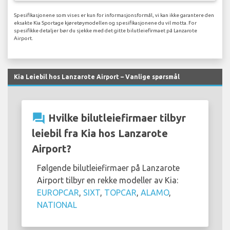
Spesifikasjonene som vises er kun for informasjonsformål, vi kan ikke garantere den
eksakte Kia Sportage kjøretøymodellen og spesifikasjonene du vil motta. For
spesifikke detaljer bør du sjekke med det gitte bilutleiefirmaet på Lanzarote
Airport.
Kia Leiebil hos Lanzarote Airport – Vanlige spørsmål
question_answer
Hvilke bilutleiefirmaer tilbyr
leiebil fra Kia hos Lanzarote
Airport?
Følgende bilutleiefirmaer på Lanzarote
Airport tilbyr en rekke modeller av Kia:
EUROPCAR
,
SIXT
,
TOPCAR
,
ALAMO
,
NATIONAL