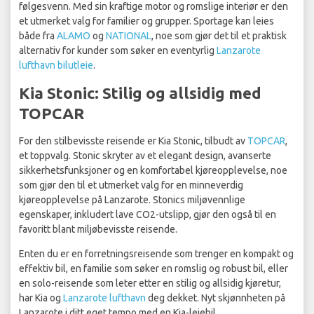
følgesvenn. Med sin kraftige motor og romslige interiør er den
et utmerket valg for familier og grupper. Sportage kan leies
både fra
ALAMO
og
NATIONAL
, noe som gjør det til et praktisk
alternativ for kunder som søker en eventyrlig
Lanzarote
lufthavn bilutleie
.
Kia Stonic: Stilig og allsidig med
TOPCAR
For den stilbevisste reisende er Kia Stonic, tilbudt av
TOPCAR
,
et toppvalg. Stonic skryter av et elegant design, avanserte
sikkerhetsfunksjoner og en komfortabel kjøreopplevelse, noe
som gjør den til et utmerket valg for en minneverdig
kjøreopplevelse på Lanzarote. Stonics miljøvennlige
egenskaper, inkludert lave CO2-utslipp, gjør den også til en
favoritt blant miljøbevisste reisende.
Enten du er en forretningsreisende som trenger en kompakt og
effektiv bil, en familie som søker en romslig og robust bil, eller
en solo-reisende som leter etter en stilig og allsidig kjøretur,
har Kia og
Lanzarote lufthavn
deg dekket. Nyt skjønnheten på
Lanzarote i ditt eget tempo med en Kia-leiebil.