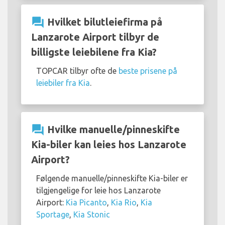
question_answer
Hvilket bilutleiefirma på
Lanzarote Airport tilbyr de
billigste leiebilene fra Kia?
TOPCAR tilbyr ofte de
beste prisene på
leiebiler fra Kia
.
question_answer
Hvilke manuelle/pinneskifte
Kia-biler kan leies hos Lanzarote
Airport?
Følgende manuelle/pinneskifte Kia-biler er
tilgjengelige for leie hos Lanzarote
Airport:
Kia Picanto
,
Kia Rio
,
Kia
Sportage
,
Kia Stonic