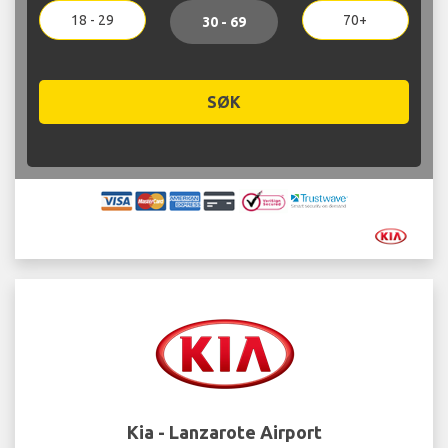
18 - 29
70+
30 - 69
SØK
Kia - Lanzarote Airport