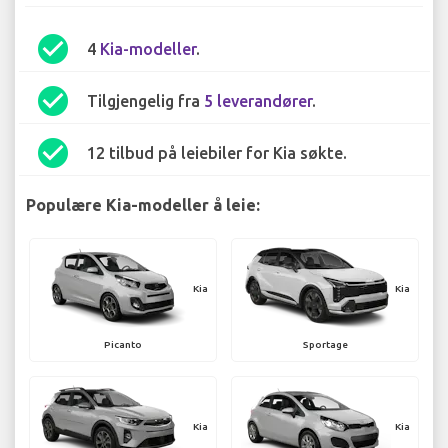
check_circle
4
Kia-modeller
.
check_circle
Tilgjengelig fra
5 leverandører
.
check_circle
12 tilbud på leiebiler for Kia søkte.
Populære Kia-modeller å leie:
Kia
Kia
Picanto
Sportage
Kia
Kia