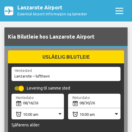
Lanzarote Airport
Essential Airport Informasjon og tjenester
Kia Bilutleie hos Lanzarote Airport
USLÅELIG BILUTLEIE
Hentested
Levering til samme sted
Hentedato
Returdato
Sjåførens alder: