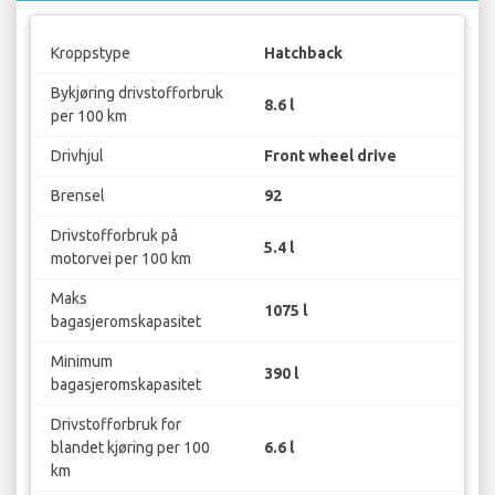
Kroppstype
Hatchback
Bykjøring drivstofforbruk
8.6 l
per 100 km
Drivhjul
Front wheel drive
Brensel
92
Drivstofforbruk på
5.4 l
motorvei per 100 km
Maks
1075 l
bagasjeromskapasitet
Minimum
390 l
bagasjeromskapasitet
Drivstofforbruk for
blandet kjøring per 100
6.6 l
km