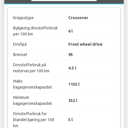
Kroppstype
Crossover
Bykjøring drivstofforbruk
6 l
per 100 km
Drivhjul
Front wheel drive
Brensel
95
Drivstofforbruk på
4.5 l
motorvei per 100 km
Maks
1155 l
bagasjeromskapasitet
Minimum
352 l
bagasjeromskapasitet
Drivstofforbruk for
blandet kjøring per 100
5 l
km