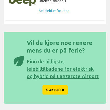
Utleieselskaper: 1
Se leiebiler for Jeep
Vil du kjøre noe renere
mens du er på ferie?
eco
Finn de
billigste
leiebiltilbudene for elektrisk
og hybrid på Lanzarote Airport
SØK BILER