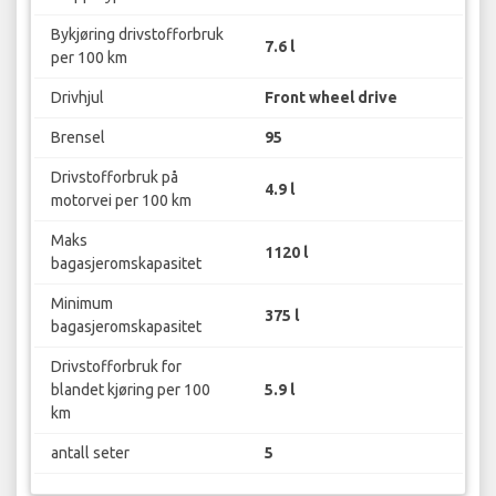
Bykjøring drivstofforbruk
7.6 l
per 100 km
Drivhjul
Front wheel drive
Brensel
95
Drivstofforbruk på
4.9 l
motorvei per 100 km
Maks
1120 l
bagasjeromskapasitet
Minimum
375 l
bagasjeromskapasitet
Drivstofforbruk for
blandet kjøring per 100
5.9 l
km
antall seter
5