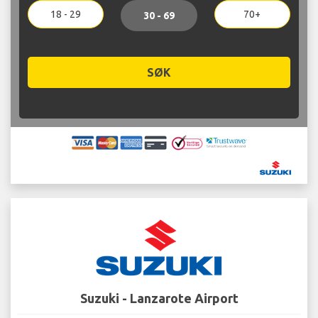
18 - 29
70+
30 - 69
SØK
Suzuki - Lanzarote Airport