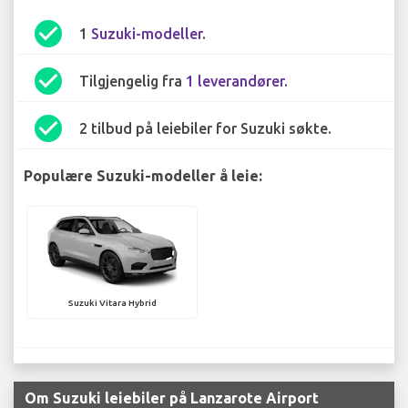
check_circle
1
Suzuki-modeller
.
check_circle
Tilgjengelig fra
1 leverandører
.
check_circle
2 tilbud på leiebiler for Suzuki søkte.
Populære Suzuki-modeller å leie:
Suzuki Vitara Hybrid
Om Suzuki leiebiler på Lanzarote Airport