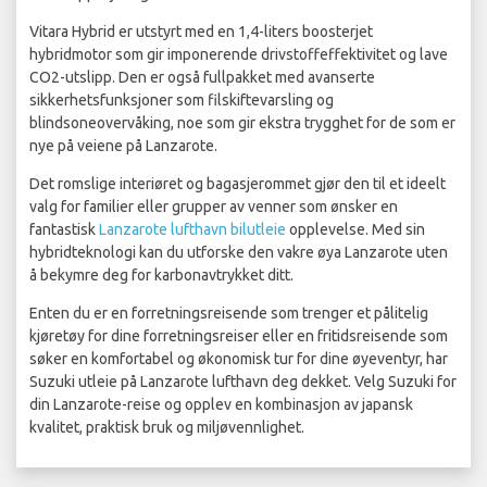
Vitara Hybrid er utstyrt med en 1,4-liters boosterjet
hybridmotor som gir imponerende drivstoffeffektivitet og lave
CO2-utslipp. Den er også fullpakket med avanserte
sikkerhetsfunksjoner som filskiftevarsling og
blindsoneovervåking, noe som gir ekstra trygghet for de som er
nye på veiene på Lanzarote.
Det romslige interiøret og bagasjerommet gjør den til et ideelt
valg for familier eller grupper av venner som ønsker en
fantastisk
Lanzarote lufthavn bilutleie
opplevelse. Med sin
hybridteknologi kan du utforske den vakre øya Lanzarote uten
å bekymre deg for karbonavtrykket ditt.
Enten du er en forretningsreisende som trenger et pålitelig
kjøretøy for dine forretningsreiser eller en fritidsreisende som
søker en komfortabel og økonomisk tur for dine øyeventyr, har
Suzuki utleie på Lanzarote lufthavn deg dekket. Velg Suzuki for
din Lanzarote-reise og opplev en kombinasjon av japansk
kvalitet, praktisk bruk og miljøvennlighet.