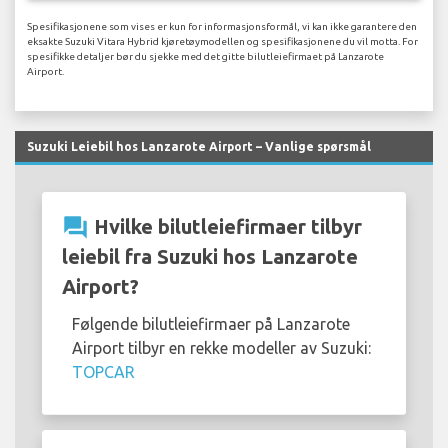
Spesifikasjonene som vises er kun for informasjonsformål, vi kan ikke garantere den
eksakte Suzuki Vitara Hybrid kjøretøymodellen og spesifikasjonene du vil motta. For
spesifikke detaljer bør du sjekke med det gitte bilutleiefirmaet på Lanzarote
Airport.
Suzuki Leiebil hos Lanzarote Airport – Vanlige spørsmål
question_answer
Hvilke bilutleiefirmaer tilbyr
leiebil fra Suzuki hos Lanzarote
Airport?
Følgende bilutleiefirmaer på Lanzarote
Airport tilbyr en rekke modeller av Suzuki:
TOPCAR