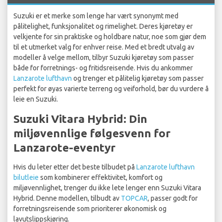
Suzuki er et merke som lenge har vært synonymt med
pålitelighet, funksjonalitet og rimelighet. Deres kjøretøy er
velkjente for sin praktiske og holdbare natur, noe som gjør dem
til et utmerket valg for enhver reise. Med et bredt utvalg av
modeller å velge mellom, tilbyr Suzuki kjøretøy som passer
både for forretnings- og fritidsreisende. Hvis du ankommer
Lanzarote lufthavn
og trenger et pålitelig kjøretøy som passer
perfekt for øyas varierte terreng og veiforhold, bør du vurdere å
leie en Suzuki.
Suzuki Vitara Hybrid: Din
miljøvennlige følgesvenn for
Lanzarote-eventyr
Hvis du leter etter det beste tilbudet på
Lanzarote lufthavn
bilutleie
som kombinerer effektivitet, komfort og
miljøvennlighet, trenger du ikke lete lenger enn Suzuki Vitara
Hybrid. Denne modellen, tilbudt av
TOPCAR
, passer godt for
forretningsreisende som prioriterer økonomisk og
lavutslippskjøring.