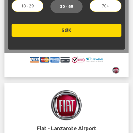
18 - 29
70+
30 - 69
SØK
Fiat - Lanzarote Airport