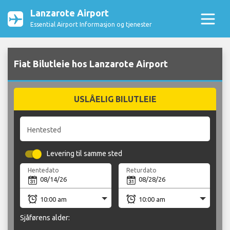
Lanzarote Airport
Essential Airport Informasjon og tjenester
Fiat Bilutleie hos Lanzarote Airport
USLÅELIG BILUTLEIE
Hentested
Levering til samme sted
Hentedato
Returdato
Sjåførens alder: