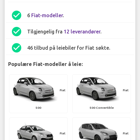
check_circle
6
Fiat-modeller
.
check_circle
Tilgjengelig fra
12 leverandører
.
check_circle
46 tilbud på leiebiler for Fiat søkte.
Populære Fiat-modeller å leie:
Fiat
Fiat
500
500 Convertible
Fiat
Fiat