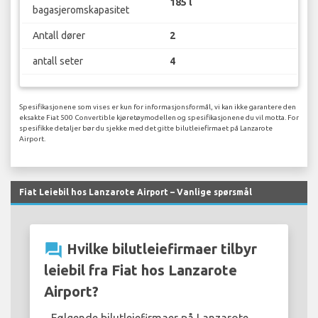
185 l
bagasjeromskapasitet
Antall dører
2
antall seter
4
Spesifikasjonene som vises er kun for informasjonsformål, vi kan ikke garantere den
eksakte Fiat 500 Convertible kjøretøymodellen og spesifikasjonene du vil motta. For
spesifikke detaljer bør du sjekke med det gitte bilutleiefirmaet på Lanzarote
Airport.
Fiat Leiebil hos Lanzarote Airport – Vanlige spørsmål
question_answer
Hvilke bilutleiefirmaer tilbyr
leiebil fra Fiat hos Lanzarote
Airport?