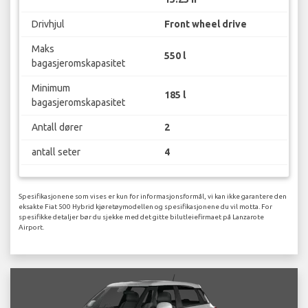
Drivhjul
Front wheel drive
Maks
550 l
bagasjeromskapasitet
Minimum
185 l
bagasjeromskapasitet
Antall dører
2
antall seter
4
Spesifikasjonene som vises er kun for informasjonsformål, vi kan ikke garantere den
eksakte Fiat 500 Hybrid kjøretøymodellen og spesifikasjonene du vil motta. For
spesifikke detaljer bør du sjekke med det gitte bilutleiefirmaet på Lanzarote
Airport.