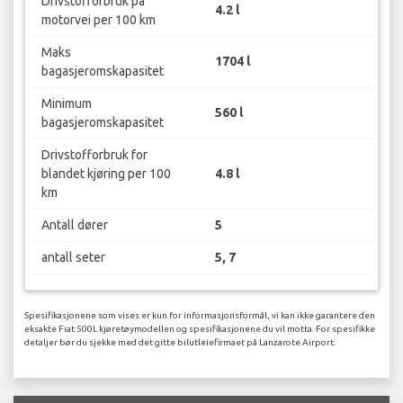
Drivstofforbruk på
4.2 l
motorvei per 100 km
Maks
1704 l
bagasjeromskapasitet
Minimum
560 l
bagasjeromskapasitet
Drivstofforbruk for
blandet kjøring per 100
4.8 l
km
Antall dører
5
antall seter
5, 7
Spesifikasjonene som vises er kun for informasjonsformål, vi kan ikke garantere den
eksakte Fiat 500L kjøretøymodellen og spesifikasjonene du vil motta. For spesifikke
detaljer bør du sjekke med det gitte bilutleiefirmaet på Lanzarote Airport.