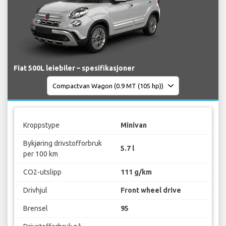
Fiat 500L leiebiler – spesifikasjoner
Kroppstype
Minivan
Bykjøring drivstofforbruk
5.7 l
per 100 km
CO2-utslipp
111 g/km
Drivhjul
Front wheel drive
Brensel
95