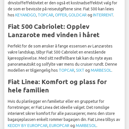
drivstoffeffektivitet er den også et kostnadseffektivt valg for
de som er bevisste på reiseutgiftene sine. Fiat 500 kan leies
hos
KEYANDGO
,
TOPCAR
,
OFFER
,
GOLDCAR
og
INTERRENT
.
Fiat 500 Cabriolet: Opplev
Lanzarote med vinden i håret
Perfekt for de som ønsker å fange essensen av Lanzarotes
vakre landskap, tilbyr Fiat 500 Cabriolet en enestående
kjøreopplevelse. Med sitt nedfellbare tak kan du nyte øyas
panoramautsikt og solfylte vær mens du cruiser rundt. Denne
modellen er tilgjengelig hos
TOPCAR
,
SIXT
og
MARBESOL
.
Fiat Linea: Komfort og plass for
hele familien
Hvis du planlegger en familietur eller en gruppetur for
forretninger, er Fiat Linea det ideelle valget. Det romslige
interiøret sikrer komfort for alle passasjerer, mens den store
bagasjeplassen enkelt rommer bagasjen din. Fiat Linea tilbys av
KEDDY BY EUROPCAR
,
EUROPCAR
og
MARBESOL
.