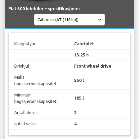
Fiat 500 leiebiler – spesifikasjoner
Kroppstype
Cabriolet
15.25 h
Drivhjul
Front wheel drive
Maks
550 l
bagasjeromskapasitet
Minimum
185 l
bagasjeromskapasitet
Antall dører
2
antall seter
4