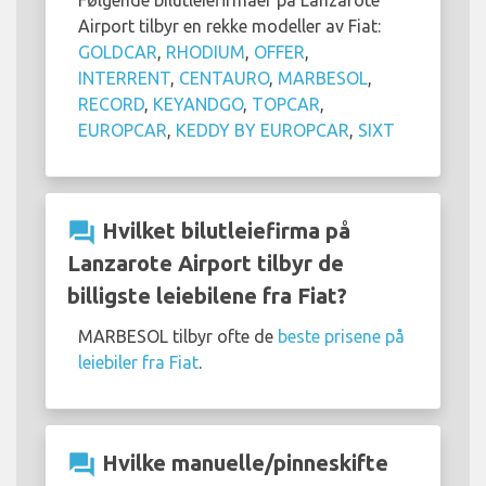
Følgende bilutleiefirmaer på Lanzarote
Airport tilbyr en rekke modeller av Fiat:
GOLDCAR
,
RHODIUM
,
OFFER
,
INTERRENT
,
CENTAURO
,
MARBESOL
,
RECORD
,
KEYANDGO
,
TOPCAR
,
EUROPCAR
,
KEDDY BY EUROPCAR
,
SIXT
question_answer
Hvilket bilutleiefirma på
Lanzarote Airport tilbyr de
billigste leiebilene fra Fiat?
MARBESOL tilbyr ofte de
beste prisene på
leiebiler fra Fiat
.
question_answer
Hvilke manuelle/pinneskifte