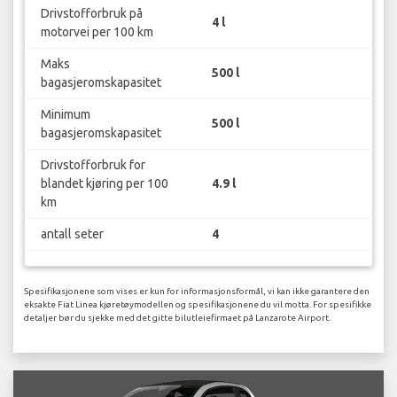
Drivstofforbruk på
4 l
motorvei per 100 km
Maks
500 l
bagasjeromskapasitet
Minimum
500 l
bagasjeromskapasitet
Drivstofforbruk for
blandet kjøring per 100
4.9 l
km
antall seter
4
Spesifikasjonene som vises er kun for informasjonsformål, vi kan ikke garantere den
eksakte Fiat Linea kjøretøymodellen og spesifikasjonene du vil motta. For spesifikke
detaljer bør du sjekke med det gitte bilutleiefirmaet på Lanzarote Airport.