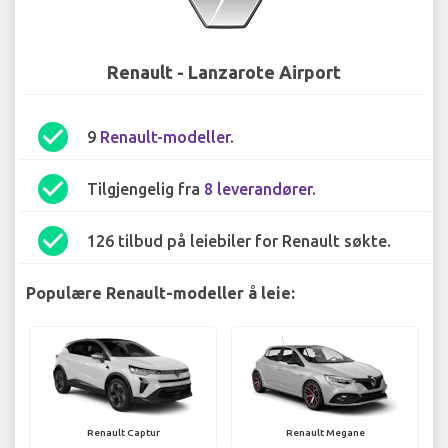
Renault - Lanzarote Airport
check_circle
9
Renault-modeller
.
check_circle
Tilgjengelig fra
8 leverandører
.
check_circle
126 tilbud på leiebiler for Renault søkte.
Populære Renault-modeller å leie:
Renault Captur
Renault Megane