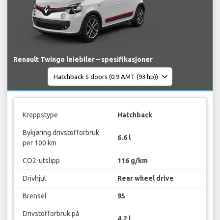
Renault Twingo leiebiler – spesifikasjoner
Kroppstype
Hatchback
Bykjøring drivstofforbruk
6.6 l
per 100 km
CO2-utslipp
116 g/km
Drivhjul
Rear wheel drive
Brensel
95
Drivstofforbruk på
4.2 l