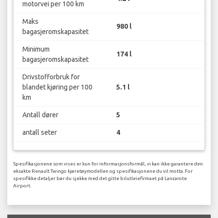
motorvei per 100 km
Maks
980 l
bagasjeromskapasitet
Minimum
174 l
bagasjeromskapasitet
Drivstofforbruk for
blandet kjøring per 100
5.1 l
km
Antall dører
5
antall seter
4
Spesifikasjonene som vises er kun for informasjonsformål, vi kan ikke garantere den
eksakte Renault Twingo kjøretøymodellen og spesifikasjonene du vil motta. For
spesifikke detaljer bør du sjekke med det gitte bilutleiefirmaet på Lanzarote
Airport.