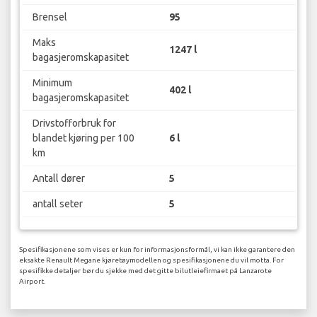
Brensel
95
Maks
1247 l
bagasjeromskapasitet
Minimum
402 l
bagasjeromskapasitet
Drivstofforbruk for
blandet kjøring per 100
6 l
km
Antall dører
5
antall seter
5
Spesifikasjonene som vises er kun for informasjonsformål, vi kan ikke garantere den
eksakte Renault Megane kjøretøymodellen og spesifikasjonene du vil motta. For
spesifikke detaljer bør du sjekke med det gitte bilutleiefirmaet på Lanzarote
Airport.