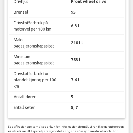
Drivhjul
Front wheel drive
Brensel
95
Drivstofforbruk på
6.3 l
motorvei per 100 km
Maks
2101 l
bagasjeromskapasitet
Minimum
785 l
bagasjeromskapasitet
Drivstofforbruk for
blandet kjøring per 100
7.6 l
km
Antall dører
5
antall seter
5, 7
Spesifikasjonene som vises er kun for informasjonsformål, vi kan ikke garantere den
eksakte Renault Espace kjøretøymodellen og spesifikasjonene du vil motta. For