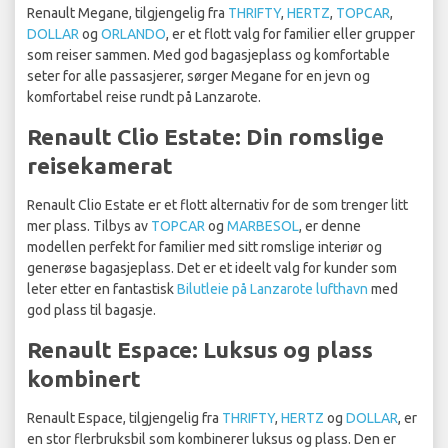
Renault Megane, tilgjengelig fra
THRIFTY
,
HERTZ
,
TOPCAR
,
DOLLAR
og
ORLANDO
, er et flott valg for familier eller grupper
som reiser sammen. Med god bagasjeplass og komfortable
seter for alle passasjerer, sørger Megane for en jevn og
komfortabel reise rundt på Lanzarote.
Renault Clio Estate: Din romslige
reisekamerat
Renault Clio Estate er et flott alternativ for de som trenger litt
mer plass. Tilbys av
TOPCAR
og
MARBESOL
, er denne
modellen perfekt for familier med sitt romslige interiør og
generøse bagasjeplass. Det er et ideelt valg for kunder som
leter etter en fantastisk
Bilutleie på Lanzarote lufthavn
med
god plass til bagasje.
Renault Espace: Luksus og plass
kombinert
Renault Espace, tilgjengelig fra
THRIFTY
,
HERTZ
og
DOLLAR
, er
en stor flerbruksbil som kombinerer luksus og plass. Den er