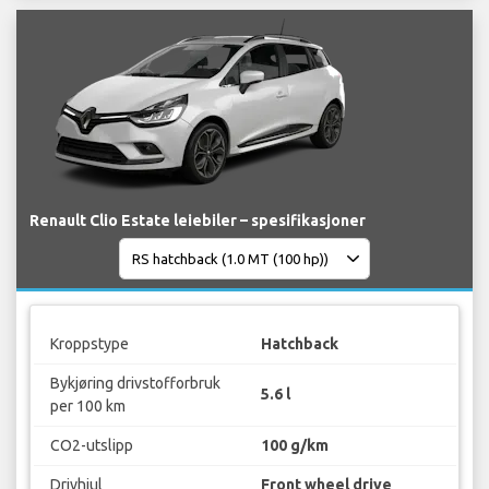
Renault Clio Estate leiebiler – spesifikasjoner
Kroppstype
Hatchback
Bykjøring drivstofforbruk
5.6 l
per 100 km
CO2-utslipp
100 g/km
Drivhjul
Front wheel drive