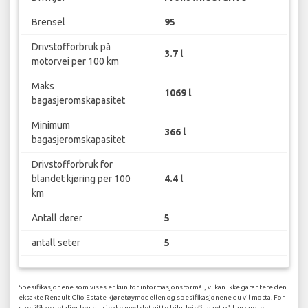
Brensel
95
Drivstofforbruk på
3.7 l
motorvei per 100 km
Maks
1069 l
bagasjeromskapasitet
Minimum
366 l
bagasjeromskapasitet
Drivstofforbruk for
blandet kjøring per 100
4.4 l
km
Antall dører
5
antall seter
5
Spesifikasjonene som vises er kun for informasjonsformål, vi kan ikke garantere den
eksakte Renault Clio Estate kjøretøymodellen og spesifikasjonene du vil motta. For
spesifikke detaljer bør du sjekke med det gitte bilutleiefirmaet på Lanzarote