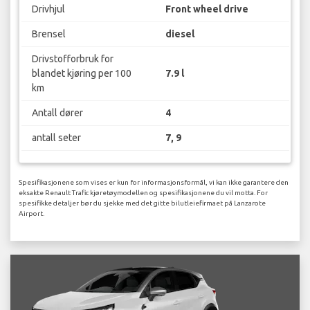
Drivhjul
Front wheel drive
Brensel
diesel
Drivstofforbruk for
blandet kjøring per 100
7.9 l
km
Antall dører
4
antall seter
7, 9
Spesifikasjonene som vises er kun for informasjonsformål, vi kan ikke garantere den
eksakte Renault Trafic kjøretøymodellen og spesifikasjonene du vil motta. For
spesifikke detaljer bør du sjekke med det gitte bilutleiefirmaet på Lanzarote
Airport.