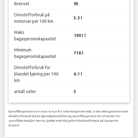
Brensel
95
Drivstofforbruk på
5.3 l
motorvei per 100 km
Maks
1901 l
bagasjeromskapasitet
Minimum
718 l
bagasjeromskapasitet
Drivstofforbruk for
blandet kjøring per 100
6.1 l
km
antall seter
5
Spesifikasjonene som vises er kun for informasjonsformål, vi kan ikke garantere den
eksakte Renault Scenic kjøretøymodellen og spesifikasjonene du vil motta. For
spesifikke detaljer bør du sjekke med det gitte bilutleiefirmaet på Lanzarote
Airport.