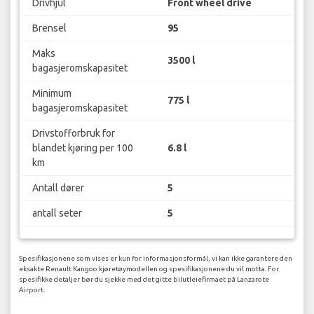
Drivhjul
Front wheel drive
Brensel
95
Maks
3500 l
bagasjeromskapasitet
Minimum
775 l
bagasjeromskapasitet
Drivstofforbruk for
blandet kjøring per 100
6.8 l
km
Antall dører
5
antall seter
5
Spesifikasjonene som vises er kun for informasjonsformål, vi kan ikke garantere den
eksakte Renault Kangoo kjøretøymodellen og spesifikasjonene du vil motta. For
spesifikke detaljer bør du sjekke med det gitte bilutleiefirmaet på Lanzarote
Airport.