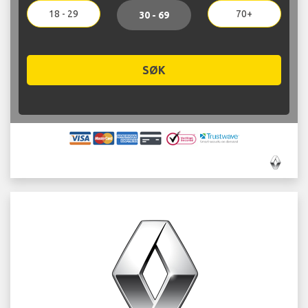
18 - 29
70+
30 - 69
SØK