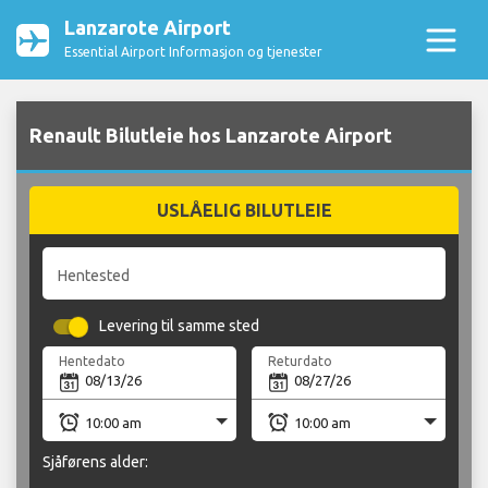
Lanzarote Airport
Essential Airport Informasjon og tjenester
Renault Bilutleie hos Lanzarote Airport
USLÅELIG BILUTLEIE
Hentested
Levering til samme sted
Hentedato
Returdato
Sjåførens alder: