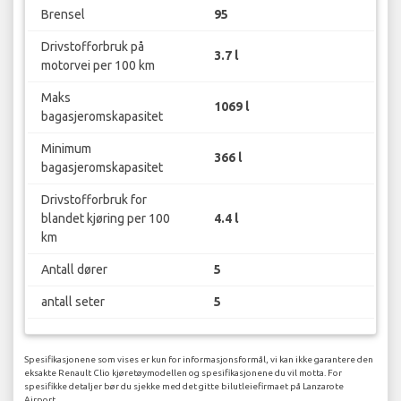
Brensel
95
Drivstofforbruk på
3.7 l
motorvei per 100 km
Maks
1069 l
bagasjeromskapasitet
Minimum
366 l
bagasjeromskapasitet
Drivstofforbruk for
blandet kjøring per 100
4.4 l
km
Antall dører
5
antall seter
5
Spesifikasjonene som vises er kun for informasjonsformål, vi kan ikke garantere den
eksakte Renault Clio kjøretøymodellen og spesifikasjonene du vil motta. For
spesifikke detaljer bør du sjekke med det gitte bilutleiefirmaet på Lanzarote
Airport.