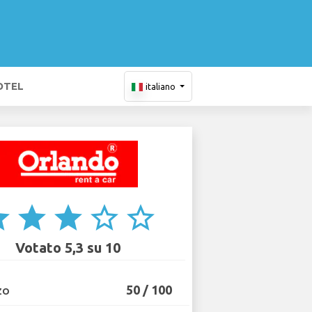
OTEL
italiano
ar
star
star
star_border
star_border
Votato 5,3 su 10
50 / 100
ZO