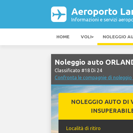
Aeroporto La
Informazioni e servizi aeropo
HOME
VOLI
NOLEGGIO A
Noleggio auto ORLAN
Classificato #18 Di 24
Confronta le compagnie di noleggio
NOLEGGIO AUTO DI 
INSUPERABIL
Località di ritiro