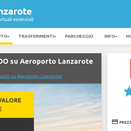
nzarote
rtuali essenziali
UTO
TRASFERIMENTI
PARCHEGGIO
INFO
H
DO su Aeroporto Lanzarote
 auto su Aeroporto Lanzarote
st
VALORE
E
credit_card
PREZ