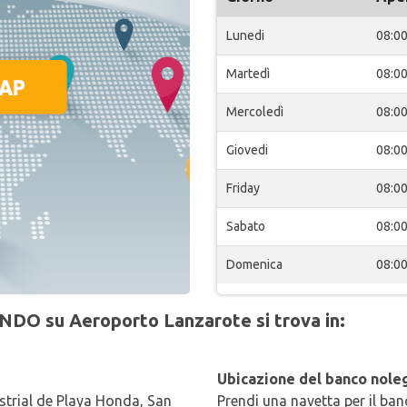
Lunedi
08:0
Martedì
08:0
Mercoledì
08:0
Giovedi
08:0
Friday
08:0
Sabato
08:0
Domenica
08:0
NDO su Aeroporto Lanzarote si trova in:
Ubicazione del banco noleg
ustrial de Playa Honda, San
Prendi una navetta per il banc