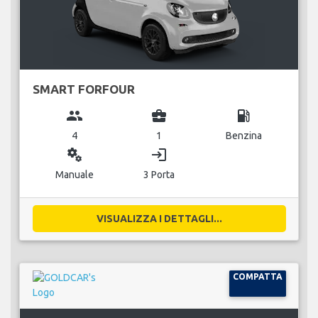
SMART FORFOUR
group
business_center
local_gas_station
4
1
Benzina
miscellaneous_services
login
Manuale
3 Porta
VISUALIZZA I DETTAGLI...
COMPATTA