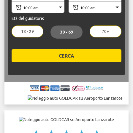
Età del guidatore:
18 - 29
70+
30 - 69
CERCA