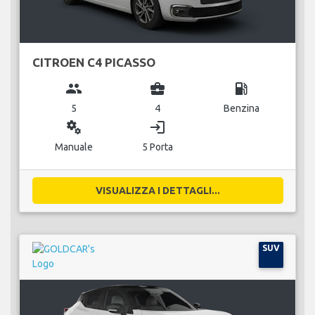
CITROEN C4 PICASSO
group
business_center
local_gas_station
5
4
Benzina
miscellaneous_services
login
Manuale
5 Porta
VISUALIZZA I DETTAGLI...
SUV