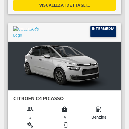
VISUALIZZA I DETTAGLI...
INTERMEDIA
CITROEN C4 PICASSO
group
business_center
local_gas_station
5
4
Benzina
miscellaneous_services
login