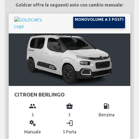
Goldcar offre le seguenti auto con cambio manuale:
MONOVOLUME A 5 POSTI
CITROEN BERLINGO
group
business_center
local_gas_station
5
3
Benzina
miscellaneous_services
login
Manuale
5 Porta