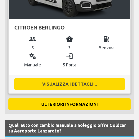
CITROEN BERLINGO
group
business_center
local_gas_station
5
3
Benzina
miscellaneous_services
login
Manuale
5 Porta
VISUALIZZA I DETTAGLI...
ULTERIORI INFORMAZIONI
Quali auto con cambio manuale a noleggio offre Goldcar
su Aeroporto Lanzarote?