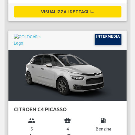
VISUALIZZA I DETTAGLI...
INTERMEDIA
CITROEN C4 PICASSO
group
business_center
local_gas_station
5
4
Benzina