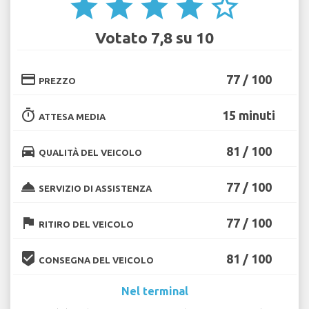
star
star
star
star
star_border
Votato 7,8 su 10
credit_card
77 / 100
PREZZO
timer
15 minuti
ATTESA MEDIA
directions_car
81 / 100
QUALITÀ DEL VEICOLO
room_service
77 / 100
SERVIZIO DI ASSISTENZA
flag
77 / 100
RITIRO DEL VEICOLO
beenhere
81 / 100
CONSEGNA DEL VEICOLO
Nel terminal