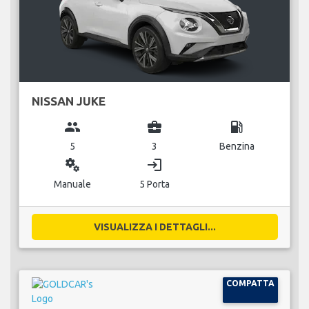
NISSAN JUKE
group
business_center
local_gas_station
5
3
Benzina
miscellaneous_services
login
Manuale
5 Porta
VISUALIZZA I DETTAGLI...
COMPATTA