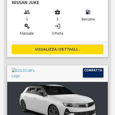
NISSAN JUKE
group
business_center
local_gas_station
5
3
Benzina
miscellaneous_services
login
Manuale
5 Porta
VISUALIZZA I DETTAGLI...
COMPATTA