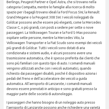
Berlingo, Peugeot Partner e Opel Astra, che si trovano nella
categoria Compatta, mentre le famiglie alla ricerca di molto
spazio per i bagagli trovano ideali la Ford Focus SW, la Renault
Grand Megane o la Peugeot 308 SW. I veicoli noleggiati da
Goldcar possono anche essere più eleganti, come la Mercedes
Classe C, o più grandi, con posti a sedere per sette o nove
passeggeri. La Volkswagen Touran e la Ford S-Max possono
ospitare sette persone, mentre la Mercedes Vito, la
Volkswagen Transporter e la Fiat Scudo sono esempi dei veicoli
più grandi di Goldcar. Tutti i veicoli sono dotati di aria
condizionata e sistemi audio, e alcuni possono avere una
trasmissione automatica, che è spesso preferita dai clienti che
sono più familiari con questo tipo di auto. I comandi manuali
vengono utilizzati anche con i veicoli automatici, quando
richiesto dai passeggeri disabili, poiché il dispositivo aziona i
pedali del freno e dell'acceleratore dei veicoli a guida
automatica. All'aeroporto di Lanzarote, i comandi manuali
devono essere prenotati in anticipo e sono gratuiti presso la
maggior parte delle società di autonoleggio.
I passeggeri che hanno bisogno di un noleggio auto presso
l'aeroporto di Lanzarote possono anche richiedere una varietà