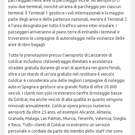
parcheggiati nelle aree di parcheggio vicine. All'aeroporto ci
sono due terminal, nonché un'area di parcheggio per ciascun
terminal. Il Terminal 1 gestisce i voli internazionali e la maggior
parte degli arrivi e delle partenze nazionali, mentre il Terminal 2
è l'area designata per tutto il traffico aereo inter-insulare. I
passeggeri arriveranno al piano terra di entrambi i terminal e
troveranno le compagnie di autonoleggio nelle vicinanze delle
aree di ritiro bagagli.
Tutte le prenotazioni presso l'aeroporto di Lanzarote di
Goldcar includono chilometraggio illimitato e assistenza
stradale gratuita durante gli orari di apertura nei giorni feriali,
oltre a un ritardo di un'ora gratuito nel restituire il veicolo.
Goldcar è considerata una delle migliori compagnie di noleggio
auto in Spagna e gestisce una grande flotta di oltre 20.000
veicoli. I clienti non solo riceveranno tariffe di noleggio basse
da Goldcar, ma anche veicoli di alta qualità, in quanto vengono
rinnovati annualmente. Goldcar opera presso numerosi
aeroporti da oltre 25 anni, ad esempio Alicante, Almeria,
Granada, Malaga, Las Palmas, Murcia, Tenerife, Valencia, Siviglia
e Reus. Tutti i clienti di Goldcar riceveranno un servizio
personale e cordiale da parte dei membri dello staff che sono