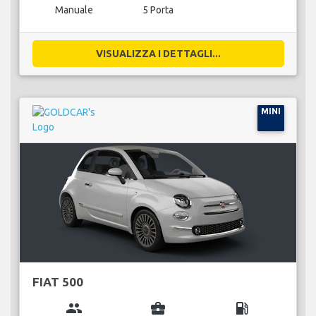
Manuale
5 Porta
VISUALIZZA I DETTAGLI...
MINI
FIAT 500
group
business_center
local_gas_station