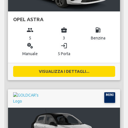
OPEL ASTRA
group
business_center
local_gas_station
5
3
Benzina
miscellaneous_services
login
Manuale
5 Porta
VISUALIZZA I DETTAGLI...
MINI