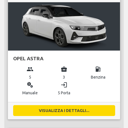
OPEL ASTRA
group
business_center
local_gas_station
5
3
Benzina
miscellaneous_services
login
Manuale
5 Porta
VISUALIZZA I DETTAGLI...