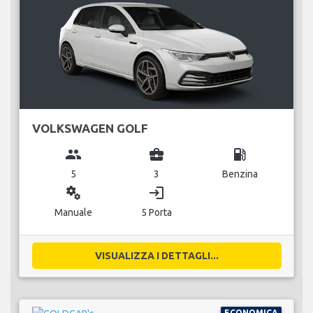
VOLKSWAGEN GOLF
group
business_center
local_gas_station
5
3
Benzina
miscellaneous_services
login
Manuale
5 Porta
VISUALIZZA I DETTAGLI...
ECONOMICA