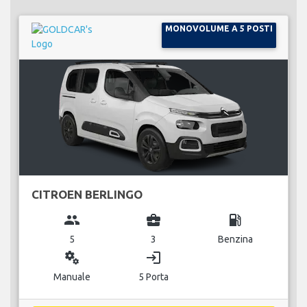
MONOVOLUME A 5 POSTI
CITROEN BERLINGO
group
business_center
local_gas_station
5
3
Benzina
miscellaneous_services
login
Manuale
5 Porta