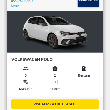
VOLKSWAGEN POLO
group
business_center
local_gas_station
5
2
Benzina
miscellaneous_services
login
Manuale
5 Porta
VISUALIZZA I DETTAGLI...