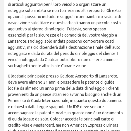
di articoli aggiuntivi per il loro veicolo o organizzare un
noleggio solo andata se non torneranno all'aeroporto. Gli extra
opzionali possono includere seggiolini per bambini o sistemi di
navigazione satellitare e questi articoli hanno un piccolo costo
aggiuntivo al giorno di noleggio. Tuttavia, sono spesso
essenziali per la sicurezza e la comodità del vostro viaggio a
Lanzarote. I noleggi solo andata possono comportare costi
aggiuntivi, ma ciò dipenderà dalla destinazione finale dell'auto
noleggiata e dalla durata del periodo di noleggio del cliente. I
veicoli noleggiati da Goldcar potrebbero non essere ammessi
sui traghetti per le altre Isole Canarie vicine.
Il locatario principale presso Goldcar, Aeroporto di Lanzarote,
deve avere almeno 21 anni e possedere la patente di guida
locale da almeno un anno prima della data di noleggio. I clienti
provenienti da un paese straniero avranno bisogno anche di un
Permesso di Guida Internazionale, in quanto questo documento
è richiesto dalla legge spagnola. Un IDP deve sempre
accompagnare la patente locale, in quanto non è un documento
di guida legale da solo. Goldcar accetta le principali carte di
credito Visa e Mastercard, ma non American Express o Diners