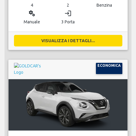
4
2
Benzina
miscellaneous_services
login
Manuale
3 Porta
VISUALIZZA I DETTAGLI...
ECONOMICA