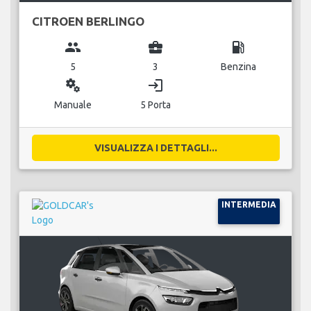
CITROEN BERLINGO
group
business_center
local_gas_station
5
3
Benzina
miscellaneous_services
login
Manuale
5 Porta
VISUALIZZA I DETTAGLI...
INTERMEDIA