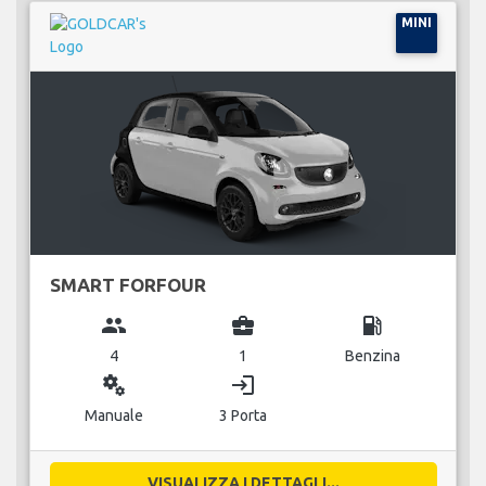
MINI
SMART FORFOUR
group
business_center
local_gas_station
4
1
Benzina
miscellaneous_services
login
Manuale
3 Porta
VISUALIZZA I DETTAGLI...