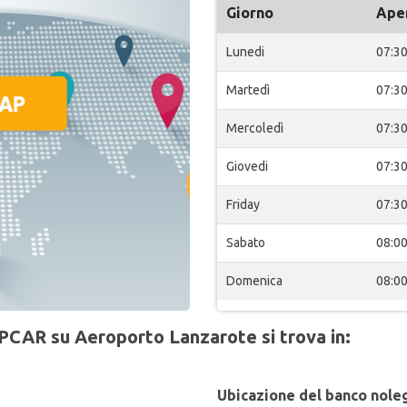
Giorno
Ape
Lunedi
07:3
Martedì
07:3
Mercoledì
07:3
Giovedi
07:3
Friday
07:3
Sabato
08:0
Domenica
08:0
PCAR su Aeroporto Lanzarote si trova in:
Ubicazione del banco noleg