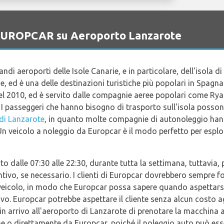
o EUROPCAR su Aeroporto Lanzarote
ndi aeroporti delle Isole Canarie, e in particolare, dell'isola d
rie, ed è una delle destinazioni turistiche più popolari in Spagn
nel 2010, ed è servito dalle compagnie aeree popolari come Ryana
I passeggeri che hanno bisogno di trasporto sull'isola possono
di Lanzarote
, in quanto molte compagnie di autonoleggio hanno
Un veicolo a noleggio da Europcar è il modo perfetto per esplor
o dalle 07:30 alle 22:30, durante tutta la settimana, tuttavia,
vo, se necessario. I clienti di Europcar dovrebbero sempre forn
icolo, in modo che Europcar possa sapere quando aspettarsi il 
vo. Europcar potrebbe aspettare il cliente senza alcun costo ag
in arrivo all'aeroporto di Lanzarote di prenotare la macchina a
ne o direttamente da Europcar, poiché il noleggio auto può ess