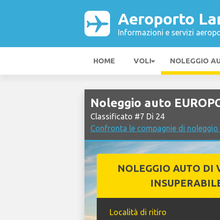
Aeroporto La
Informazioni e servizi aeropo
HOME
VOLI
NOLEGGIO A
Noleggio auto EUROPC
Classificato #7 Di 24
Confronta le compagnie di noleggio
NOLEGGIO AUTO DI 
INSUPERABIL
Località di ritiro