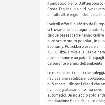
il serbatoio pieno. Dall'aeroporto 
Costa Teguise, o a sud-ovest vers
a molte altre regioni dell'isola è l
I veicoli offerti in affitto da Eur
si trovano nella categoria auto E
cinque passeggeri e hanno tariffe 
altre scelte molto popolari, in q
Economy. Potrebbero essere simili a
XL, Fullsize, simile alla Seat Alh
nove persone e un paio di bagagli.
carburante e amici dell'ambiente.
Le opzioni per i clienti che nolegg
navigazione satellitare, portapac
può essere utile per i clienti che
richiesti gratuitamente, ma devono 
automatici. Un noleggio solo anda
destinazione finale dell'auto nol