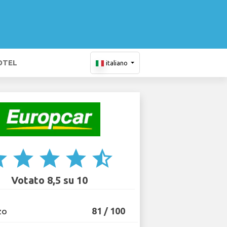
OTEL
italiano
ar
star
star
star
star_half
Votato 8,5 su 10
81 / 100
ZO