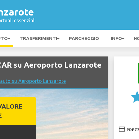
nzarote
rtuali essenziali
UTO
TRASFERIMENTI
PARCHEGGIO
INFO
H
AR su Aeroporto Lanzarote
 auto su Aeroporto Lanzarote
st
VALORE
E
credit_card
PREZ