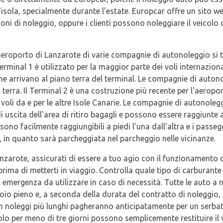
'isola, specialmente durante l'estate. Europcar offre un sito we
ioni di noleggio, oppure i clienti possono noleggiare il veicolo 
l'aeroporto di Lanzarote di varie compagnie di autonoleggio si t
Terminal 1 è utilizzato per la maggior parte dei voli internazional
che arrivano al piano terra del terminal. Le compagnie di autono
 terra. Il Terminal 2 è una costruzione più recente per l'aerop
 voli da e per le altre Isole Canarie. Le compagnie di autonol
i uscita dell'area di ritiro bagagli e possono essere raggiunte 
o sono facilmente raggiungibili a piedi l'una dall'altra e i pas
, in quanto sarà parcheggiata nel parcheggio nelle vicinanze.
nzarote, assicurati di essere a tuo agio con il funzionamento de
ima di metterti in viaggio. Controlla quale tipo di carburante u
di emergenza da utilizzare in caso di necessità. Tutte le auto 
oio pieno e, a seconda della durata del contratto di noleggio, i
 con noleggi più lunghi pagheranno anticipatamente per un serba
colo per meno di tre giorni possono semplicemente restituire il