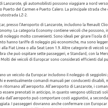
di Lanzarote, gli automobilisti possono viaggiare a nord verso la
o Puerto del Carmen e Puerto Calero. La principale strada che 
'autostrada LZ-2.
opcar, presso l'Aeroporto di Lanzarote, includono la Renault Clio
conomy. La categoria Economy contiene veicoli che possono, in
di noleggio molto convenienti. Sono ideali per girare l'isola 
uanto hanno tariffe di noleggio più economiche, ma sono legger
lla Fiat Linea o alla Seat Leon 1.9. Altre categorie di veicoli 
ambra che può ospitare sette passeggeri, e Standard, con la Mer
 Molti dei veicoli di Europcar sono considerati efficienti dal 
iano un veicolo da Europcar includono il noleggio di seggiolini 
chi e eventualmente comandi manuali per conducenti disabili,
 non ritornano all'aeroporto. All'aeroporto di Lanzarote, i com
essere prenotati in anticipo, in quanto vengono utilizzati solo
ta dall'aeroporto può comportare costi aggiuntivi, a seconda 
eggiata. I passeggeri dovranno anche confermare con Europcar 