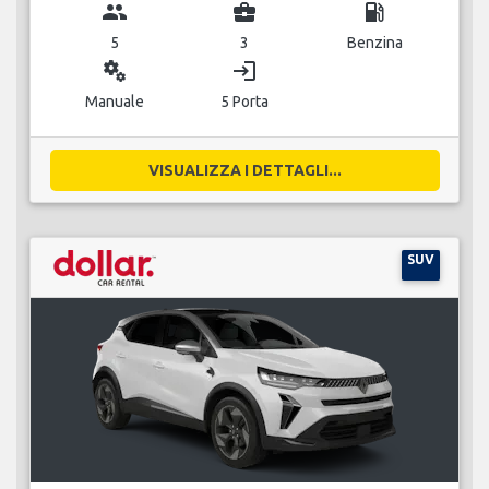
group
business_center
local_gas_station
5
3
Benzina
miscellaneous_services
login
Manuale
5 Porta
VISUALIZZA I DETTAGLI...
SUV