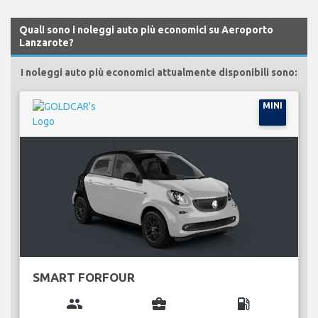
Quali sono i noleggi auto più economici su Aeroporto
Lanzarote?
I noleggi auto più economici attualmente disponibili sono:
MINI
SMART FORFOUR
group
business_center
local_gas_station