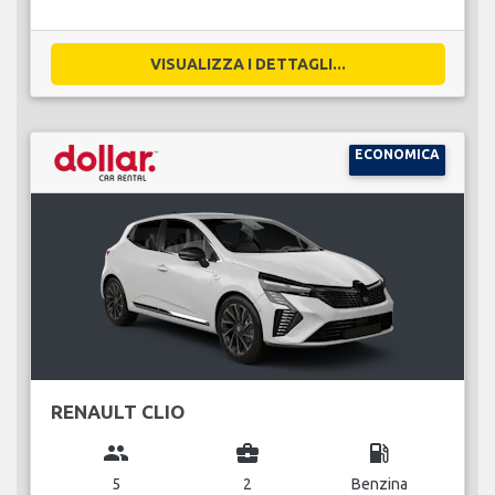
VISUALIZZA I DETTAGLI...
ECONOMICA
RENAULT CLIO
group
business_center
local_gas_station
5
2
Benzina