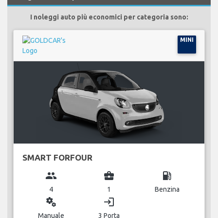
I noleggi auto più economici per categoria sono:
MINI
SMART FORFOUR
group
business_center
local_gas_station
4
1
Benzina
miscellaneous_services
login
Manuale
3 Porta