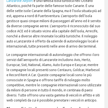
Lanzarote Airport
è una famosa isola turistica nell'Oceano
Atlantico, poiché fa parte delle famose Isole Canarie. È una
delle sette isole Canarie della Spagna, ma è l'isola situata più ad
est, appena a nord di Fuerteventura. L'aeroporto dell'isola
gestisce quasi cinque milioni di passeggeri all'anno ed è servito
da diverse compagnie aeree. L'aeroporto è riconosciuto dal suo
codice ACE ed è situato vicino alla capitale dell'isola, Arrecife,
nonché a diverse altre rinomate località turistiche. Il noleggio
auto a Lanzarote è offerto da aziende di autonoleggio locali e
internazionali, tutte presenti nelle aree di arrivo dei terminal.
Le compagnie internazionali di autonoleggio che offrono i loro
servizi dall'aeroporto di Lanzarote includono Avis, Hertz,
Europcar, Sixt, National, Alamo, Auto Europa e Easycar, mentre
le compagnie locali presenti sono Centauro, Goldcar, Marbesol
e Record Rent A Car. Queste compagnie locali sono le più
conosciute in Spagna e offrono tariffe di noleggio molto
competitive, mentre le compagnie internazionali sono utilizzate
da milioni di persone in tutto il mondo, in centinaia di paesi
diversi. Tutte offrono una vasta gamma di veicoli in affitto e siti
web completi da cui è possibile prenotare i veicoli in anticipo.