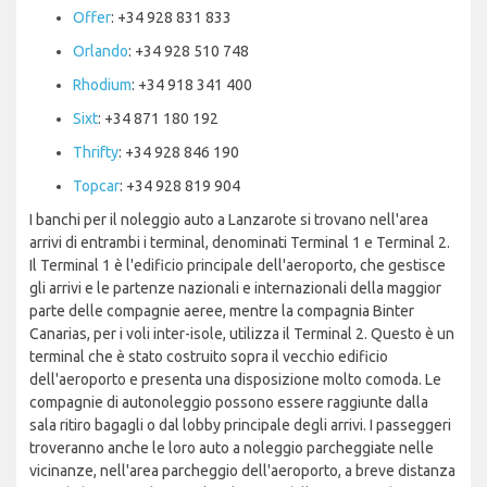
Offer
: +34 928 831 833
Orlando
: +34 928 510 748
Rhodium
: +34 918 341 400
Sixt
: +34 871 180 192
Thrifty
: +34 928 846 190
Topcar
: +34 928 819 904
I banchi per il noleggio auto a Lanzarote si trovano nell'area
arrivi di entrambi i terminal, denominati Terminal 1 e Terminal 2.
Il Terminal 1 è l'edificio principale dell'aeroporto, che gestisce
gli arrivi e le partenze nazionali e internazionali della maggior
parte delle compagnie aeree, mentre la compagnia Binter
Canarias, per i voli inter-isole, utilizza il Terminal 2. Questo è un
terminal che è stato costruito sopra il vecchio edificio
dell'aeroporto e presenta una disposizione molto comoda. Le
compagnie di autonoleggio possono essere raggiunte dalla
sala ritiro bagagli o dal lobby principale degli arrivi. I passeggeri
troveranno anche le loro auto a noleggio parcheggiate nelle
vicinanze, nell'area parcheggio dell'aeroporto, a breve distanza