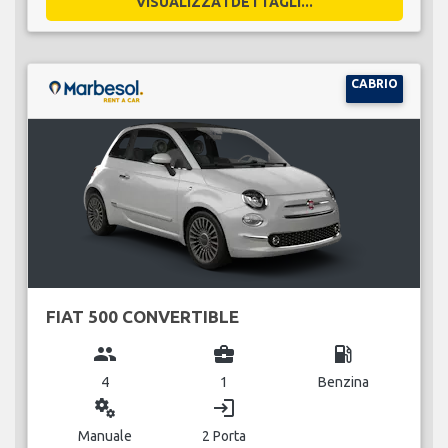
VISUALIZZA I DETTAGLI...
CABRIO
FIAT 500 CONVERTIBLE
group
business_center
local_gas_station
4
1
Benzina
miscellaneous_services
login
Manuale
2 Porta