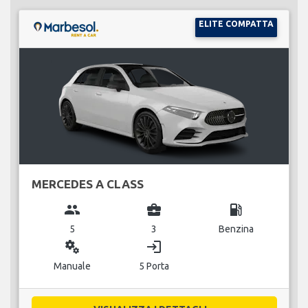
ELITE COMPATTA
MERCEDES A CLASS
group
business_center
local_gas_station
5
3
Benzina
miscellaneous_services
login
Manuale
5 Porta