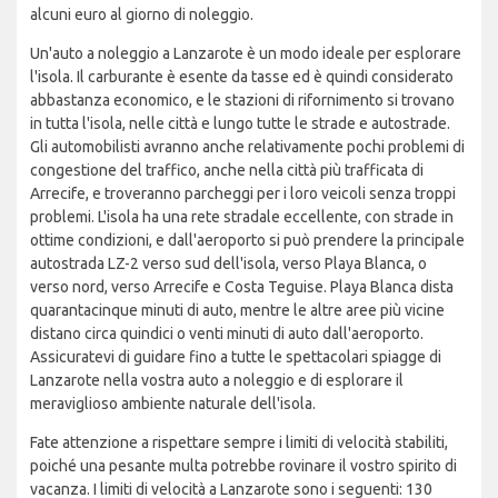
alcuni euro al giorno di noleggio.
Un'auto a noleggio a Lanzarote è un modo ideale per esplorare
l'isola. Il carburante è esente da tasse ed è quindi considerato
abbastanza economico, e le stazioni di rifornimento si trovano
in tutta l'isola, nelle città e lungo tutte le strade e autostrade.
Gli automobilisti avranno anche relativamente pochi problemi di
congestione del traffico, anche nella città più trafficata di
Arrecife, e troveranno parcheggi per i loro veicoli senza troppi
problemi. L'isola ha una rete stradale eccellente, con strade in
ottime condizioni, e dall'aeroporto si può prendere la principale
autostrada LZ-2 verso sud dell'isola, verso Playa Blanca, o
verso nord, verso Arrecife e Costa Teguise. Playa Blanca dista
quarantacinque minuti di auto, mentre le altre aree più vicine
distano circa quindici o venti minuti di auto dall'aeroporto.
Assicuratevi di guidare fino a tutte le spettacolari spiagge di
Lanzarote nella vostra auto a noleggio e di esplorare il
meraviglioso ambiente naturale dell'isola.
Fate attenzione a rispettare sempre i limiti di velocità stabiliti,
poiché una pesante multa potrebbe rovinare il vostro spirito di
vacanza. I limiti di velocità a Lanzarote sono i seguenti: 130