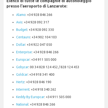
Elenco di tutte le compagnie di autonoleggio
presso l'aeroporto di Lanzarote:
Alamo
: +34 928 846 266
Avis
: +34 928 092 317
Budget
: +34 928 092 330
Centauro
: +34 902 104 103
Dollar
: +34 922 047 050
Enterprise
: +34 928 846 266
Europcar
: +34 911 505 000
Gobycar
: 00 34 828 124 452 / 828 124 453
Goldcar
: +34 918 341 400
Hertz
: +34 928 846 190
Interrent
: +34 918 340 262
Keddy By Europcar
: +34 911 505 000
National
: +34 928 846 266