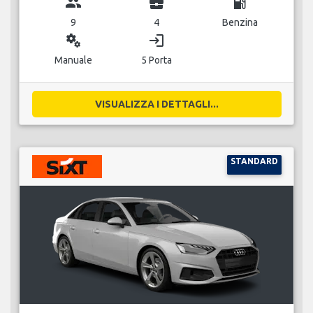
group
business_center
local_gas_station
9
4
Benzina
miscellaneous_services
login
Manuale
5 Porta
VISUALIZZA I DETTAGLI...
STANDARD