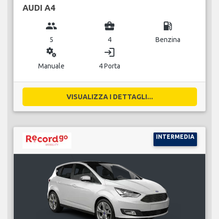
AUDI A4
group
business_center
local_gas_station
5
4
Benzina
miscellaneous_services
login
Manuale
4 Porta
VISUALIZZA I DETTAGLI...
INTERMEDIA