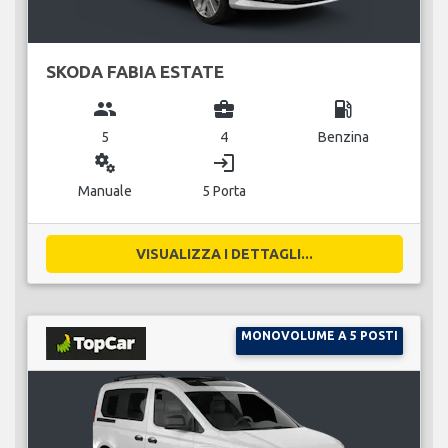
SKODA FABIA ESTATE
group
business_center
local_gas_station
5
4
Benzina
miscellaneous_services
login
Manuale
5 Porta
VISUALIZZA I DETTAGLI...
MONOVOLUME A 5 POSTI