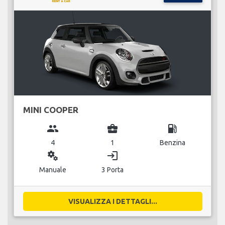
MINI COOPER
group
business_center
local_gas_station
4
1
Benzina
miscellaneous_services
login
Manuale
3 Porta
VISUALIZZA I DETTAGLI...