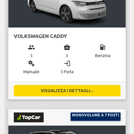
VOLKSWAGEN CADDY
group
business_center
local_gas_station
5
3
Benzina
miscellaneous_services
login
Manuale
5 Porta
VISUALIZZA I DETTAGLI...
MONOVOLUME A 7 POSTI