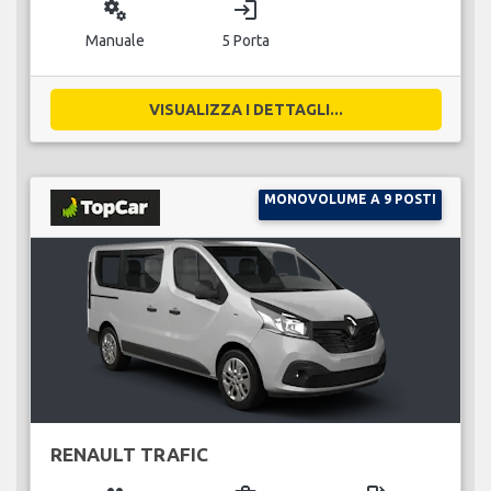
miscellaneous_services
login
Manuale
5 Porta
VISUALIZZA I DETTAGLI...
MONOVOLUME A 9 POSTI
RENAULT TRAFIC