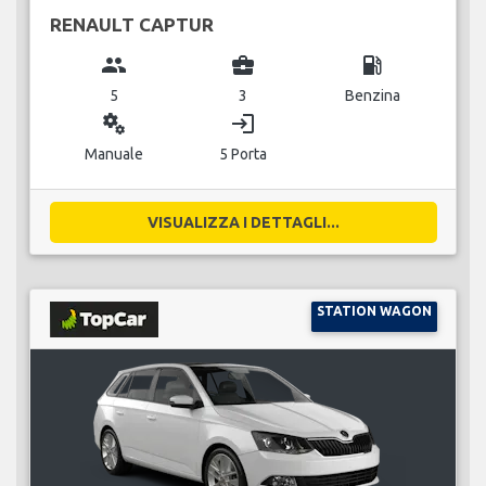
RENAULT CAPTUR
group
business_center
local_gas_station
5
3
Benzina
miscellaneous_services
login
Manuale
5 Porta
VISUALIZZA I DETTAGLI...
STATION WAGON