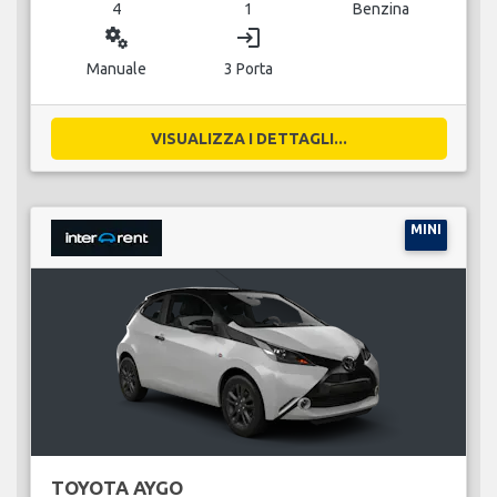
4
1
Benzina
miscellaneous_services
login
Manuale
3 Porta
VISUALIZZA I DETTAGLI...
MINI
TOYOTA AYGO