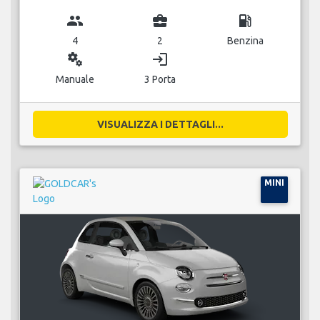
group
business_center
local_gas_station
4
2
Benzina
miscellaneous_services
login
Manuale
3 Porta
VISUALIZZA I DETTAGLI...
MINI