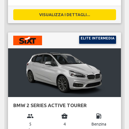
VISUALIZZA I DETTAGLI...
ELITE INTERMEDIA
BMW 2 SERIES ACTIVE TOURER
group
business_center
local_gas_station
5
4
Benzina