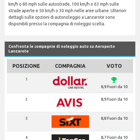
km/h o 80 mph sulle autostrade, 100 km/h o 63 mph sulle
strade aperte e 50 km/h o 30 mph nelle aree urbane. Ulteriori
dettagli sulle opzioni di autonoleggio a Lanzarote sono
disponibili presso la compagnia di noleggio scelta.
Confronta le compagnie di noleggio auto su Aeroporto
Lanzarote
POSIZIONE
COMPAGNIA
VOTO
emoji_events
1
8,9 Fuori da 10
2
8,9 Fuori da 10
3
8,8 Fuori da 10
4
8,7 Fuori da 10