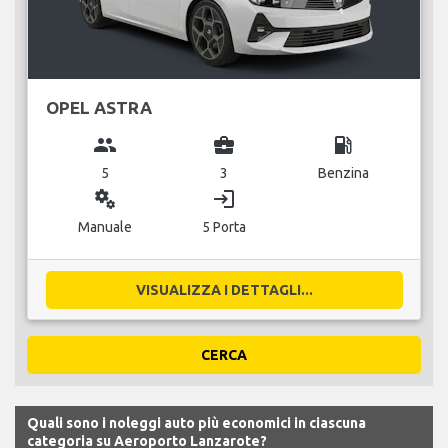
OPEL ASTRA
group
business_center
local_gas_station
5
3
Benzina
miscellaneous_services
login
Manuale
5 Porta
VISUALIZZA I DETTAGLI...
CERCA
Quali sono i noleggi auto più economici in ciascuna
categoria su Aeroporto Lanzarote?