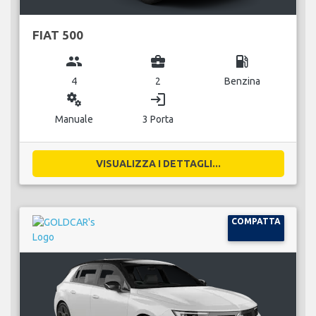
FIAT 500
group
business_center
local_gas_station
4
2
Benzina
miscellaneous_services
login
Manuale
3 Porta
VISUALIZZA I DETTAGLI...
COMPATTA