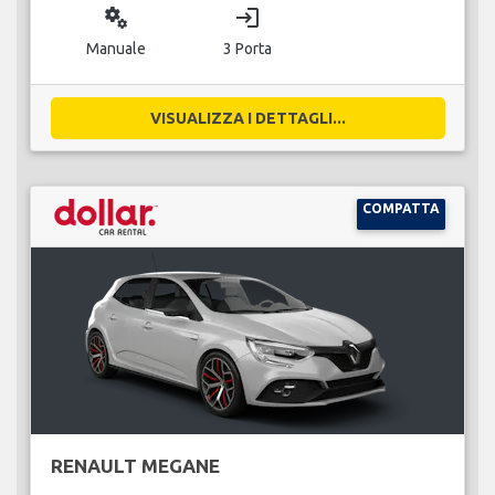
miscellaneous_services
login
Manuale
3 Porta
VISUALIZZA I DETTAGLI...
COMPATTA
RENAULT MEGANE