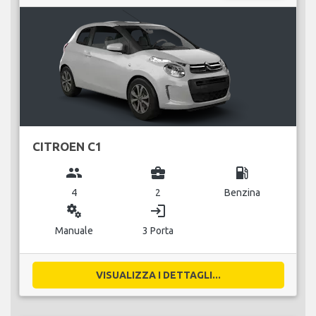
CITROEN C1
group
business_center
local_gas_station
4
2
Benzina
miscellaneous_services
login
Manuale
3 Porta
VISUALIZZA I DETTAGLI...