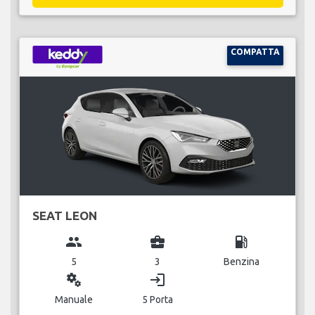
COMPATTA
SEAT LEON
group
business_center
local_gas_station
5
3
Benzina
miscellaneous_services
login
Manuale
5 Porta