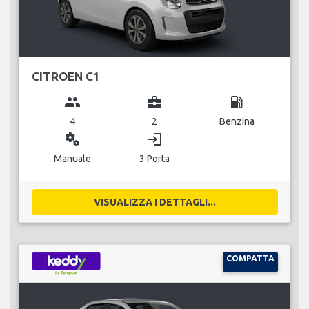
CITROEN C1
group
business_center
local_gas_station
4
2
Benzina
miscellaneous_services
login
Manuale
3 Porta
VISUALIZZA I DETTAGLI...
COMPATTA