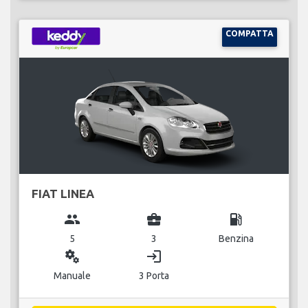
COMPATTA
FIAT LINEA
group
business_center
local_gas_station
5
3
Benzina
miscellaneous_services
login
Manuale
3 Porta