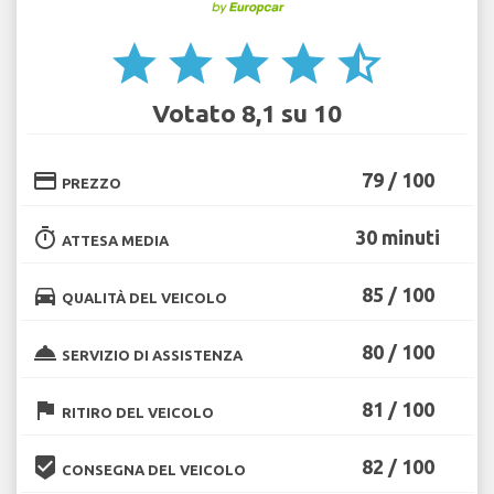
star
star
star
star
star_half
Votato 8,1 su 10
credit_card
79 / 100
PREZZO
timer
30 minuti
ATTESA MEDIA
directions_car
85 / 100
QUALITÀ DEL VEICOLO
room_service
80 / 100
SERVIZIO DI ASSISTENZA
flag
81 / 100
RITIRO DEL VEICOLO
beenhere
82 / 100
CONSEGNA DEL VEICOLO