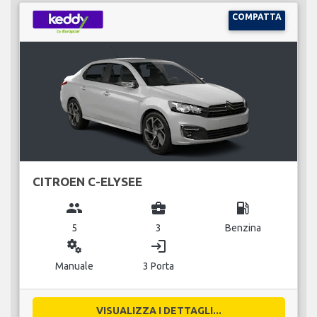
COMPATTA
CITROEN C-ELYSEE
group
business_center
local_gas_station
5
3
Benzina
miscellaneous_services
login
Manuale
3 Porta
VISUALIZZA I DETTAGLI...