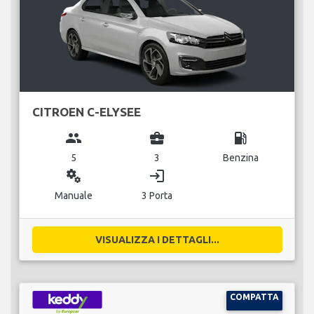
CITROEN C-ELYSEE
group
business_center
local_gas_station
5
3
Benzina
miscellaneous_services
login
Manuale
3 Porta
VISUALIZZA I DETTAGLI...
COMPATTA