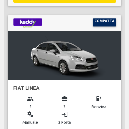
COMPATTA
FIAT LINEA
group
business_center
local_gas_station
5
3
Benzina
miscellaneous_services
login
Manuale
3 Porta