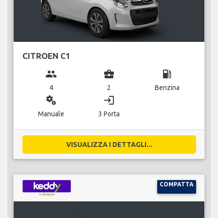
CITROEN C1
group
business_center
local_gas_station
4
2
Benzina
miscellaneous_services
login
Manuale
3 Porta
VISUALIZZA I DETTAGLI...
COMPATTA