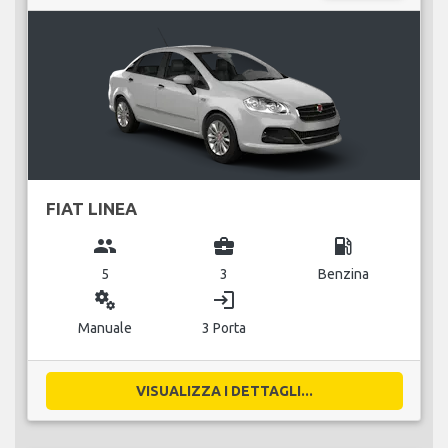
FIAT LINEA
group
business_center
local_gas_station
5
3
Benzina
miscellaneous_services
login
Manuale
3 Porta
VISUALIZZA I DETTAGLI...