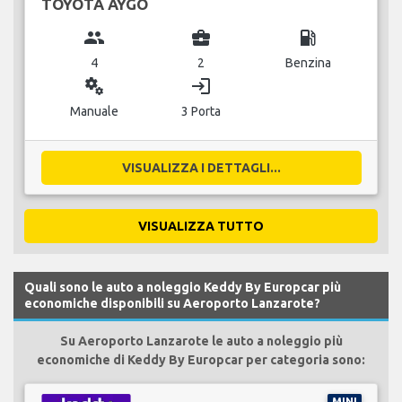
TOYOTA AYGO
group
business_center
local_gas_station
4
2
Benzina
miscellaneous_services
login
Manuale
3 Porta
VISUALIZZA I DETTAGLI...
VISUALIZZA TUTTO
Quali sono le auto a noleggio Keddy By Europcar più
economiche disponibili su Aeroporto Lanzarote?
Su Aeroporto Lanzarote le auto a noleggio più
economiche di Keddy By Europcar per categoria sono:
MINI