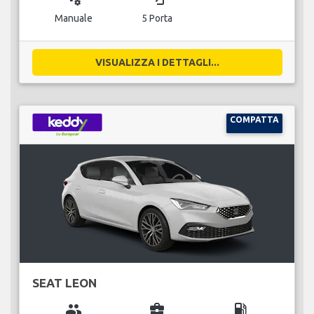
Manuale
5 Porta
VISUALIZZA I DETTAGLI...
COMPATTA
SEAT LEON
group
business_center
local_gas_station