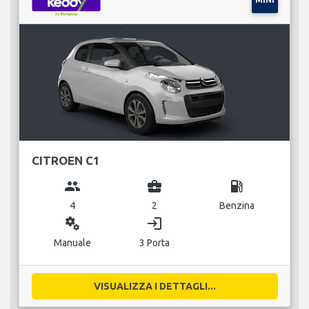
CITROEN C1
group
business_center
local_gas_station
4
2
Benzina
miscellaneous_services
login
Manuale
3 Porta
VISUALIZZA I DETTAGLI...