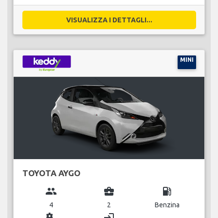
VISUALIZZA I DETTAGLI...
MINI
TOYOTA AYGO
group
business_center
local_gas_station
4
2
Benzina
miscellaneous_services
login