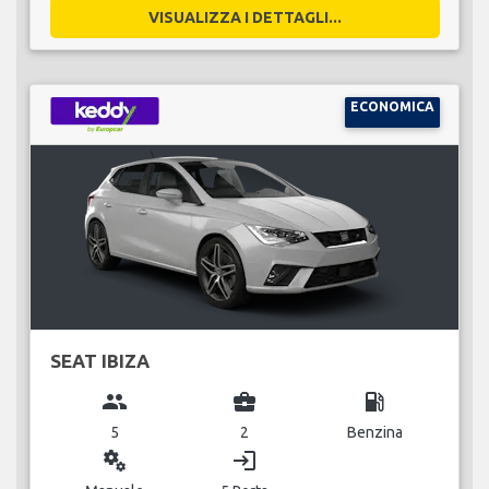
VISUALIZZA I DETTAGLI...
ECONOMICA
SEAT IBIZA
group
business_center
local_gas_station
5
2
Benzina
miscellaneous_services
login