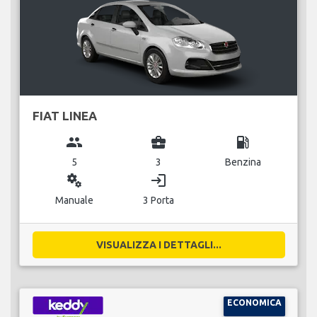
FIAT LINEA
group
business_center
local_gas_station
5
3
Benzina
miscellaneous_services
login
Manuale
3 Porta
VISUALIZZA I DETTAGLI...
ECONOMICA