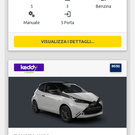
5
3
Benzina
miscellaneous_services
login
Manuale
5 Porta
VISUALIZZA I DETTAGLI...
MINI