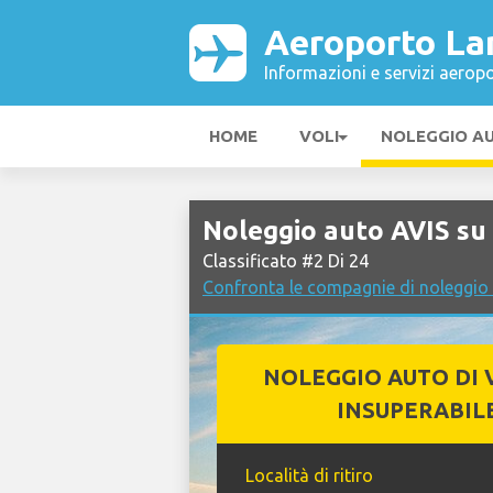
Aeroporto La
Informazioni e servizi aeropo
HOME
VOLI
NOLEGGIO A
Noleggio auto AVIS su
Classificato #2 Di 24
Confronta le compagnie di noleggio
NOLEGGIO AUTO DI 
INSUPERABIL
Località di ritiro