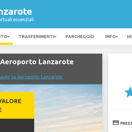
nzarote
rtuali essenziali
UTO
TRASFERIMENTI
PARCHEGGIO
INFO
H
 Aeroporto Lanzarote
 auto su Aeroporto Lanzarote
st
VALORE
E
credit_card
PREZ