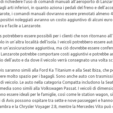
di richiedere l'uso di comandi manuali all'aeroporto di Lanzar
gli arti inferiori, in quanto aziona i pedali del freno e dell'acc
arote, i comandi manuali dovranno essere prenotati almeno 48
ispositivi noleggiati avranno un costo aggiuntivo di alcuni eur
ra e facile a Lanzarote.
s potrebbero essere possibili per i clienti che non ritornano al
lo in un'altra località dell'isola. I veicoli potrebbero essere au
 con un'assicurazione aggiuntiva, ma ciò dovrebbe essere conf
i Lanzarote potrebbe comportare costi aggiuntivi e potrebbe an
o dell'auto e da dove il veicolo verrà consegnato una volta sc
Avis saranno simili alla Ford Ka Titanium e alla Seat Ibiza, che
re molto spazio per i bagagli. Sono anche auto con trasmissi
di veicolo. Le auto nella categoria Compatta includono la Seat
rmedia sono simili alla Volkswagen Passat. I veicoli di dimensi
o essere ideali per le famiglie, così come le station wagon, s
i di Avis possono ospitare tra sette e nove passeggeri e hanno 
hambra e la Chrysler Voyager 2.8, mentre la Mercedes Vito può 