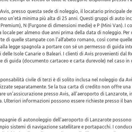
vis, presso questa sede di noleggio, il locatario principale de
dono un'età minima più alta di 25 anni. Questi gruppi di auto i
Premium), N (Furgone di dimensioni medie) e P (Mini Van). I 
 locale per almeno due anni prima della data di noleggio. Per 
te di quelle stampate con l'alfabeto romano, così come quelle 
dalla legge spagnola a portare con sé un permesso di guida in
 delle Isole Canarie o Baleari. I clienti di Avis provenienti d
nte di guida (documento cartaceo e carta durevole) nel caso in
onsabilità civile di terzi è di solito inclusa nel noleggio da Av
zzate separatamente. Se la tua carta di credito non offre una 
tare un'assicurazione presso Avis, all'aeroporto di Lanzarote, 
a. Ulteriori informazioni possono essere richieste presso il ban
 compagnie di autonoleggio dell'aeroporto di Lanzarote possono i
empio sistemi di navigazione satellitare e portapacchi. I conduc