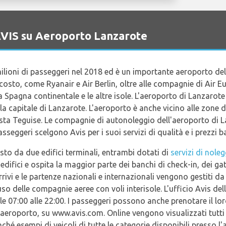
 AVIS su Aeroporto Lanzarote
ilioni di passeggeri nel 2018 ed è un importante aeroporto del
sto, come Ryanair e Air Berlin, oltre alle compagnie di Air Eu
a Spagna continentale e le altre isole. L'aeroporto di Lanzarote
, la capitale di Lanzarote. L'aeroporto è anche vicino alle zone
sta Teguise. Le compagnie di autonoleggio dell'aeroporto di L
sseggeri scelgono Avis per i suoi servizi di qualità e i prezzi b
to da due edifici terminali, entrambi dotati di
servizi di nole
edifici e ospita la maggior parte dei banchi di check-in, dei gat
 arrivi e le partenze nazionali e internazionali vengono gestiti da
uso delle compagnie aeree con voli interisole. L'ufficio Avis de
lle 07:00 alle 22:00. I passeggeri possono anche prenotare il lor
'aeroporto, su www.avis.com. Online vengono visualizzati tutti i d
ché esempi di veicoli di tutte le categorie disponibili presso l