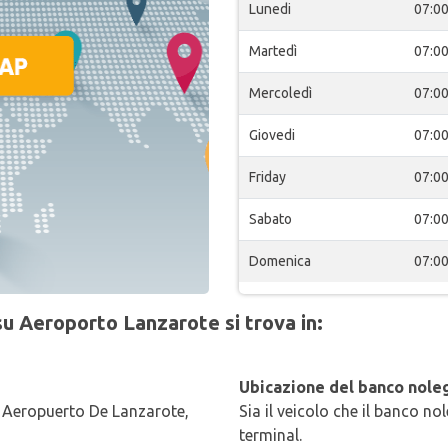
Lunedi
07:0
Martedì
07:0
Mercoledì
07:0
Giovedi
07:0
Friday
07:0
Sabato
07:0
Domenica
07:0
su Aeroporto Lanzarote si trova in:
Ubicazione del banco noleg
 Aeropuerto De Lanzarote,
Sia il veicolo che il banco no
terminal.