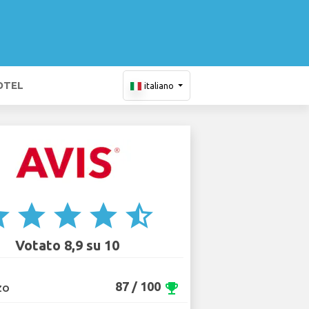
OTEL
italiano
ar
star
star
star
star_half
Votato 8,9 su 10
87 / 100
emoji_events
ZO