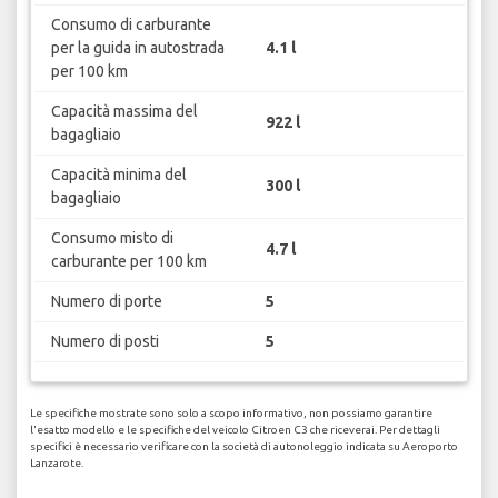
Consumo di carburante
per la guida in autostrada
4.1 l
per 100 km
Capacità massima del
922 l
bagagliaio
Capacità minima del
300 l
bagagliaio
Consumo misto di
4.7 l
carburante per 100 km
Numero di porte
5
Numero di posti
5
Le specifiche mostrate sono solo a scopo informativo, non possiamo garantire
l'esatto modello e le specifiche del veicolo Citroen C3 che riceverai. Per dettagli
specifici è necessario verificare con la società di autonoleggio indicata su Aeroporto
Lanzarote.