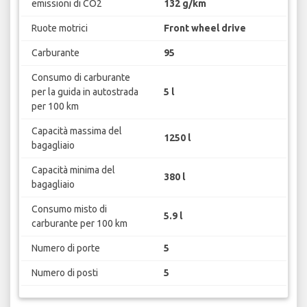
emissioni di CO2
132 g/km
Ruote motrici
Front wheel drive
Carburante
95
Consumo di carburante
per la guida in autostrada
5 l
per 100 km
Capacità massima del
1250 l
bagagliaio
Capacità minima del
380 l
bagagliaio
Consumo misto di
5.9 l
carburante per 100 km
Numero di porte
5
Numero di posti
5