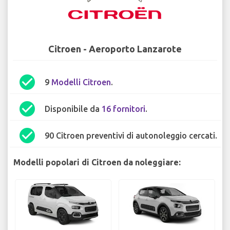
Citroen - Aeroporto Lanzarote
check_circle
9
Modelli Citroen
.
check_circle
Disponibile da
16 fornitori
.
check_circle
90 Citroen preventivi di autonoleggio cercati.
Modelli popolari di Citroen da noleggiare: