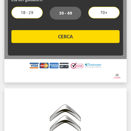
18 - 29
70+
30 - 69
CERCA