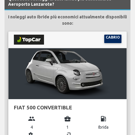
Aeroporto Lanzarote?
I noleggi auto ibride più economici attualmente disponibili
sono:
CABRIO
FIAT 500 CONVERTIBLE
group
business_center
local_gas_station
4
1
Ibrida