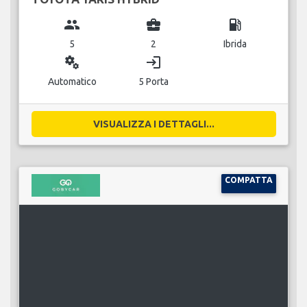
group
business_center
local_gas_station
5
2
Ibrida
miscellaneous_services
login
Automatico
5 Porta
VISUALIZZA I DETTAGLI...
COMPATTA