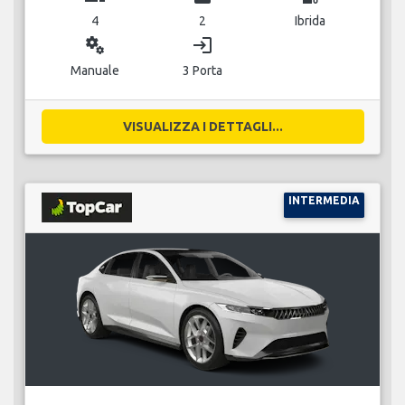
4
2
Ibrida
miscellaneous_services
login
Manuale
3 Porta
VISUALIZZA I DETTAGLI...
INTERMEDIA