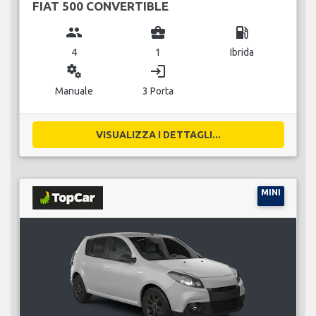
FIAT 500 CONVERTIBLE
group
business_center
local_gas_station
4
1
Ibrida
miscellaneous_services
login
Manuale
3 Porta
VISUALIZZA I DETTAGLI...
MINI