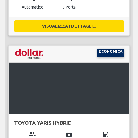
Automatico
5 Porta
VISUALIZZA I DETTAGLI...
ECONOMICA
TOYOTA YARIS HYBRID
group
business_center
local_gas_station