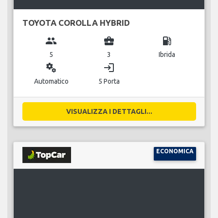
TOYOTA COROLLA HYBRID
group
business_center
local_gas_station
5
3
Ibrida
miscellaneous_services
login
Automatico
5 Porta
VISUALIZZA I DETTAGLI...
ECONOMICA