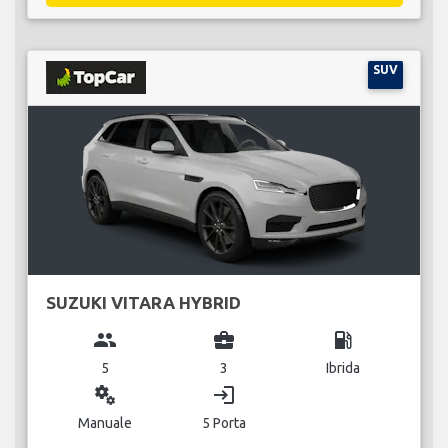
SUV
SUZUKI VITARA HYBRID
group
business_center
local_gas_station
5
3
Ibrida
miscellaneous_services
login
Manuale
5 Porta