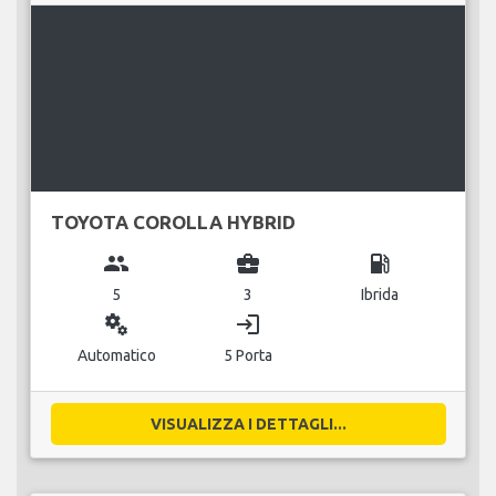
TOYOTA COROLLA HYBRID
group
business_center
local_gas_station
5
3
Ibrida
miscellaneous_services
login
Automatico
5 Porta
VISUALIZZA I DETTAGLI...