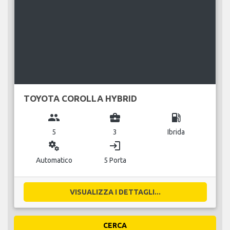
TOYOTA COROLLA HYBRID
group
business_center
local_gas_station
5
3
Ibrida
miscellaneous_services
login
Automatico
5 Porta
VISUALIZZA I DETTAGLI...
CERCA