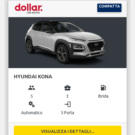
COMPATTA
HYUNDAI KONA
group
business_center
local_gas_station
5
3
Ibrida
miscellaneous_services
login
Automatico
5 Porta
VISUALIZZA I DETTAGLI...