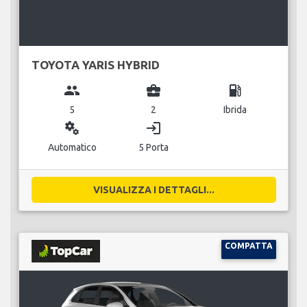
TOYOTA YARIS HYBRID
group
business_center
local_gas_station
5
2
Ibrida
miscellaneous_services
login
Automatico
5 Porta
VISUALIZZA I DETTAGLI...
COMPATTA