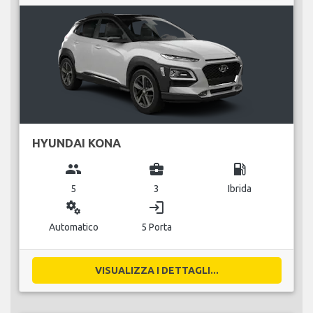
HYUNDAI KONA
group
business_center
local_gas_station
5
3
Ibrida
miscellaneous_services
login
Automatico
5 Porta
VISUALIZZA I DETTAGLI...