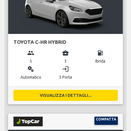
TOYOTA C-HR HYBRID
group
business_center
local_gas_station
5
3
Ibrida
miscellaneous_services
login
Automatico
3 Porta
VISUALIZZA I DETTAGLI...
COMPATTA