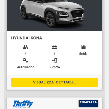
HYUNDAI KONA
group
business_center
local_gas_station
5
3
Ibrida
miscellaneous_services
login
Automatico
5 Porta
VISUALIZZA I DETTAGLI...
COMPATTA