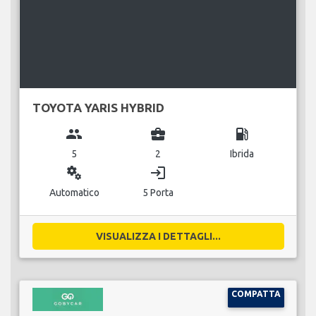
TOYOTA YARIS HYBRID
group
business_center
local_gas_station
5
2
Ibrida
miscellaneous_services
login
Automatico
5 Porta
VISUALIZZA I DETTAGLI...
COMPATTA