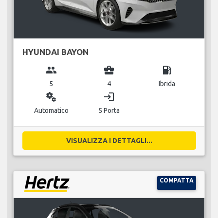
HYUNDAI BAYON
group
business_center
local_gas_station
5
4
Ibrida
miscellaneous_services
login
Automatico
5 Porta
VISUALIZZA I DETTAGLI...
COMPATTA