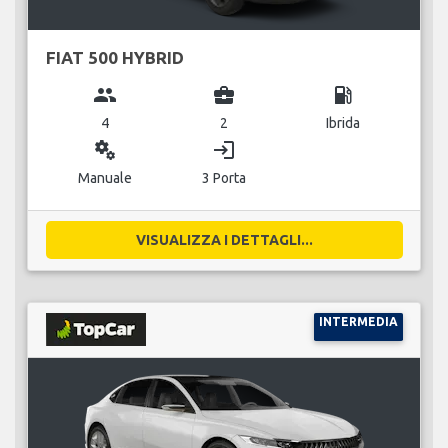
FIAT 500 HYBRID
group
business_center
local_gas_station
4
2
Ibrida
miscellaneous_services
login
Manuale
3 Porta
VISUALIZZA I DETTAGLI...
INTERMEDIA