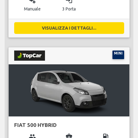
miscellaneous_services
login
Manuale
3 Porta
VISUALIZZA I DETTAGLI...
MINI
FIAT 500 HYBRID
group
business_center
local_gas_station