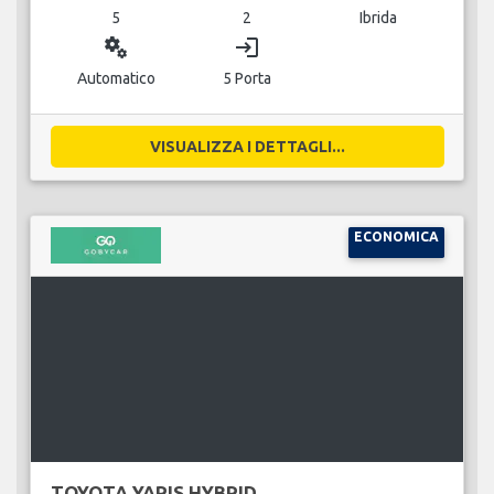
5
2
Ibrida
miscellaneous_services
login
Automatico
5 Porta
VISUALIZZA I DETTAGLI...
ECONOMICA
TOYOTA YARIS HYBRID