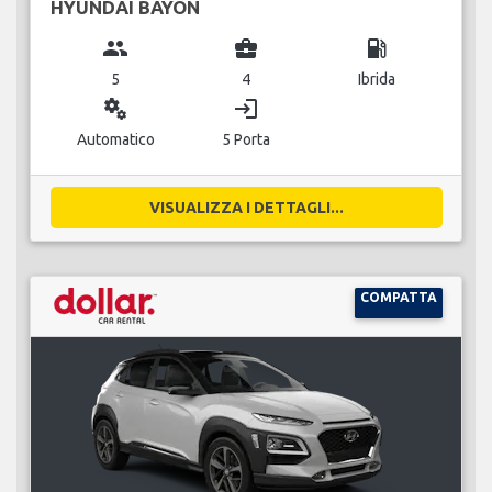
HYUNDAI BAYON
group
business_center
local_gas_station
5
4
Ibrida
miscellaneous_services
login
Automatico
5 Porta
VISUALIZZA I DETTAGLI...
COMPATTA