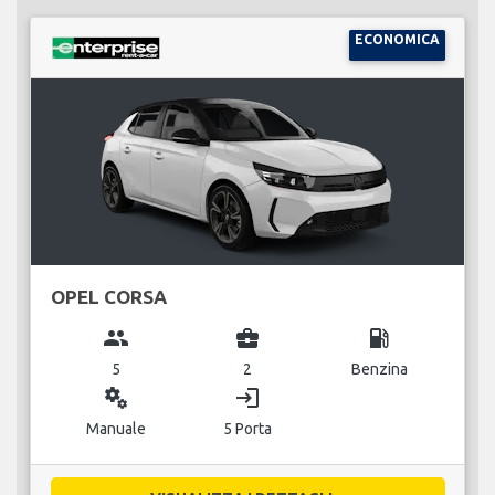
ECONOMICA
OPEL CORSA
group
business_center
local_gas_station
5
2
Benzina
miscellaneous_services
login
Manuale
5 Porta