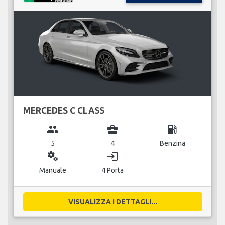
MERCEDES C CLASS
group
business_center
local_gas_station
5
4
Benzina
miscellaneous_services
login
Manuale
4 Porta
VISUALIZZA I DETTAGLI...