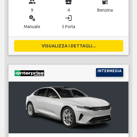
group
business_center
local_gas_station
9
4
Benzina
miscellaneous_services
login
Manuale
5 Porta
VISUALIZZA I DETTAGLI...
INTERMEDIA