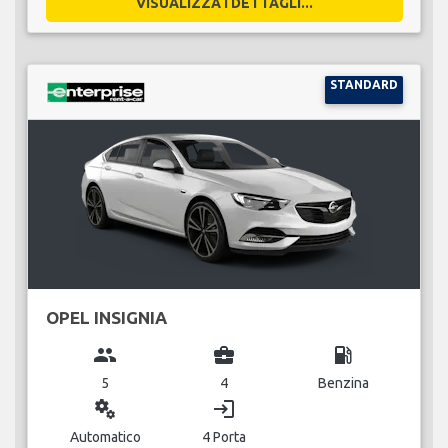
VISUALIZZA I DETTAGLI...
STANDARD
OPEL INSIGNIA
group
business_center
local_gas_station
5
4
Benzina
miscellaneous_services
login
Automatico
4 Porta