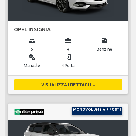
OPEL INSIGNIA
group
business_center
local_gas_station
5
4
Benzina
miscellaneous_services
login
Manuale
4 Porta
VISUALIZZA I DETTAGLI...
MONOVOLUME A 7 POSTI