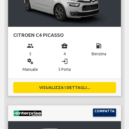
CITROEN C4 PICASSO
group
business_center
local_gas_station
5
4
Benzina
miscellaneous_services
login
Manuale
5 Porta
VISUALIZZA I DETTAGLI...
COMPATTA