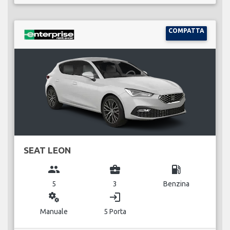
COMPATTA
SEAT LEON
group
business_center
local_gas_station
5
3
Benzina
miscellaneous_services
login
Manuale
5 Porta