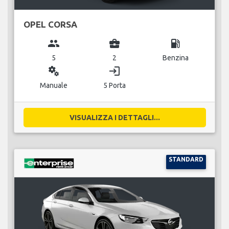
OPEL CORSA
group
business_center
local_gas_station
5
2
Benzina
miscellaneous_services
login
Manuale
5 Porta
VISUALIZZA I DETTAGLI...
STANDARD