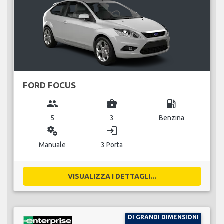
FORD FOCUS
group
business_center
local_gas_station
5
3
Benzina
miscellaneous_services
login
Manuale
3 Porta
VISUALIZZA I DETTAGLI...
DI GRANDI DIMENSIONI