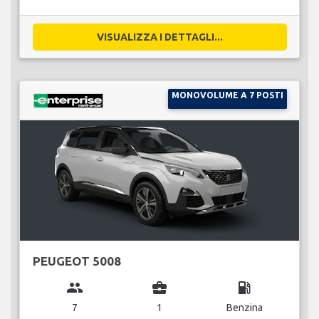
VISUALIZZA I DETTAGLI...
MONOVOLUME A 7 POSTI
PEUGEOT 5008
group
business_center
local_gas_station
7
1
Benzina