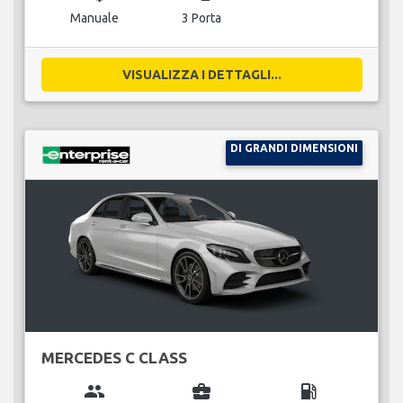
Manuale
3 Porta
VISUALIZZA I DETTAGLI...
DI GRANDI DIMENSIONI
MERCEDES C CLASS
group
business_center
local_gas_station