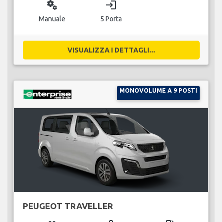
miscellaneous_services
login
Manuale
5 Porta
VISUALIZZA I DETTAGLI...
MONOVOLUME A 9 POSTI
PEUGEOT TRAVELLER