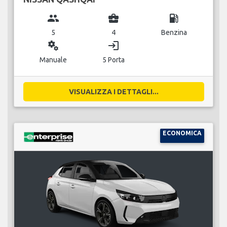
group
business_center
local_gas_station
5
4
Benzina
miscellaneous_services
login
Manuale
5 Porta
VISUALIZZA I DETTAGLI...
ECONOMICA