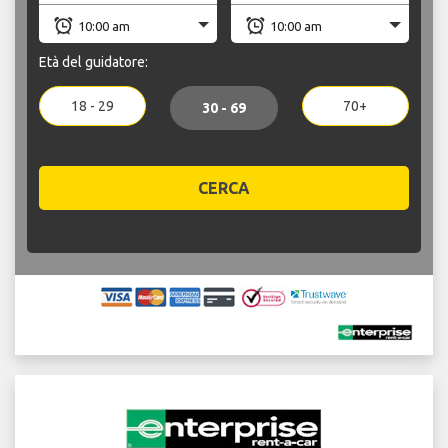
Età del guidatore:
18 - 29
70+
30 - 69
CERCA