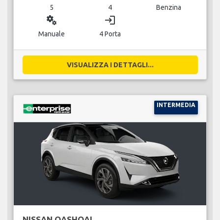
5
4
Benzina
miscellaneous_services
login
Manuale
4 Porta
VISUALIZZA I DETTAGLI...
INTERMEDIA
NISSAN QASHQAI