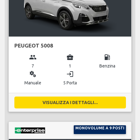
PEUGEOT 5008
group
business_center
local_gas_station
7
1
Benzina
miscellaneous_services
login
Manuale
5 Porta
VISUALIZZA I DETTAGLI...
MONOVOLUME A 9 POSTI