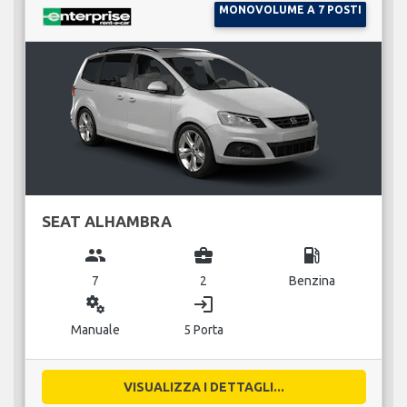
MONOVOLUME A 7 POSTI
SEAT ALHAMBRA
group
business_center
local_gas_station
7
2
Benzina
miscellaneous_services
login
Manuale
5 Porta
VISUALIZZA I DETTAGLI...