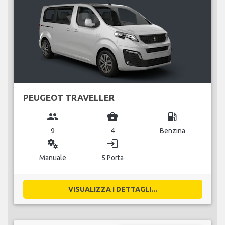
PEUGEOT TRAVELLER
group
business_center
local_gas_station
9
4
Benzina
miscellaneous_services
login
Manuale
5 Porta
VISUALIZZA I DETTAGLI...