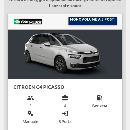
Lanzarote sono:
MONOVOLUME A 5 POSTI
CITROEN C4 PICASSO
group
business_center
local_gas_station
5
4
Benzina
miscellaneous_services
login
Manuale
5 Porta