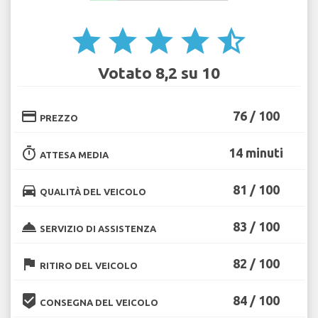
star
star
star
star
star_half
Votato 8,2 su 10
credit_card
76 / 100
PREZZO
timer
14 minuti
ATTESA MEDIA
directions_car
81 / 100
QUALITÀ DEL VEICOLO
room_service
83 / 100
SERVIZIO DI ASSISTENZA
flag
82 / 100
RITIRO DEL VEICOLO
beenhere
84 / 100
CONSEGNA DEL VEICOLO