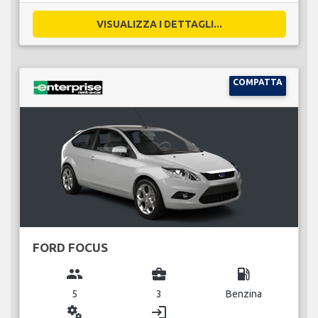
VISUALIZZA I DETTAGLI...
COMPATTA
FORD FOCUS
group
business_center
local_gas_station
5
3
Benzina
miscellaneous_services
login