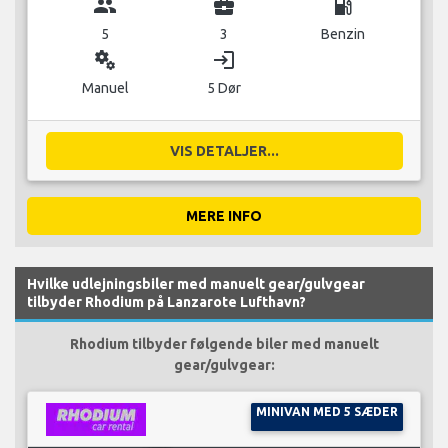
group
business_center
local_gas_station
5
3
Benzin
miscellaneous_services
login
Manuel
5 Dør
VIS DETALJER...
MERE INFO
Hvilke udlejningsbiler med manuelt gear/gulvgear
tilbyder Rhodium på Lanzarote Lufthavn?
Rhodium tilbyder følgende biler med manuelt
gear/gulvgear:
MINIVAN MED 5 SÆDER