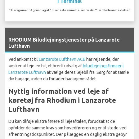
I Terminal
* beregninet på grundlag af 10 seneste anmeldelser fra 4671 samlede anmeldelser.
`
RHODIUM Biludlejningstjenester på Lanzarote
Lufthavn
Ved ankomst til
Lanzarote Lufthavn ACE
har rejsende, der
ønsker at leje en bil, et bredt udvalg af
biludlejningsfirmaer i
Lanzarote Lufthavn
at vælge deres lejebil fra. Sørg for at samle
din bagage, inden du forlader bagageområdet.
Nyttig information ved leje af
køretøj fra Rhodium i Lanzarote
Lufthavn
Du kan tilføje ekstra førere til lejeaftalen, forudsat at de
opfylder de samme krav som hovedføreren og er til stede ved
afhentningstidspunktet. Der pålægges en daglig ekstra gebyr