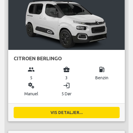
CITROEN BERLINGO
group
business_center
local_gas_station
5
3
Benzin
miscellaneous_services
login
Manuel
5 Dør
VIS DETALJER...