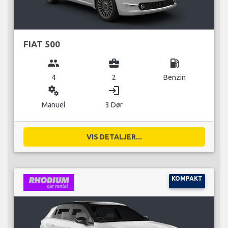
FIAT 500
group
business_center
local_gas_station
4
2
Benzin
miscellaneous_services
login
Manuel
3 Dør
VIS DETALJER...
KOMPAKT