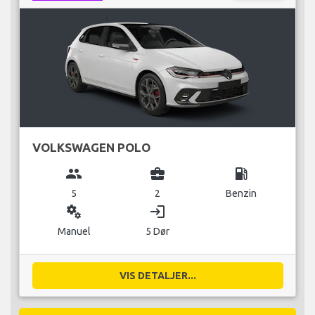
VOLKSWAGEN POLO
group
business_center
local_gas_station
5
2
Benzin
miscellaneous_services
login
Manuel
5 Dør
VIS DETALJER...