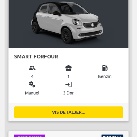
SMART FORFOUR
group
business_center
local_gas_station
4
1
Benzin
miscellaneous_services
login
Manuel
3 Dør
VIS DETALJER...