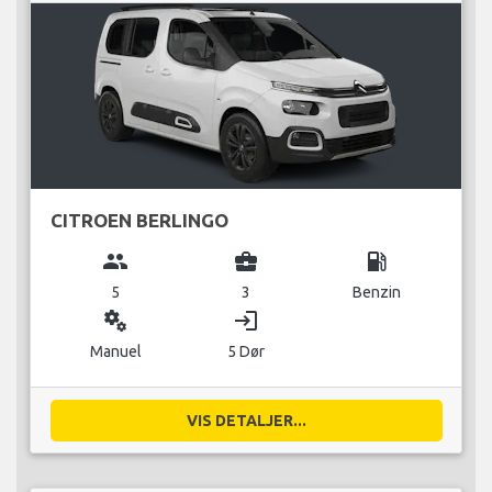
CITROEN BERLINGO
group
business_center
local_gas_station
5
3
Benzin
miscellaneous_services
login
Manuel
5 Dør
VIS DETALJER...