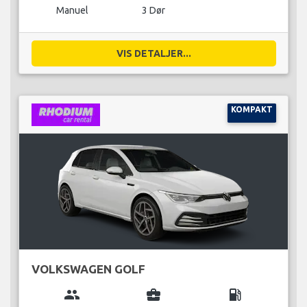
Manuel
3 Dør
VIS DETALJER...
KOMPAKT
VOLKSWAGEN GOLF
group
business_center
local_gas_station