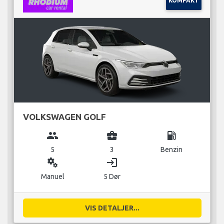
KOMPAKT
VOLKSWAGEN GOLF
group
business_center
local_gas_station
5
3
Benzin
miscellaneous_services
login
Manuel
5 Dør
VIS DETALJER...