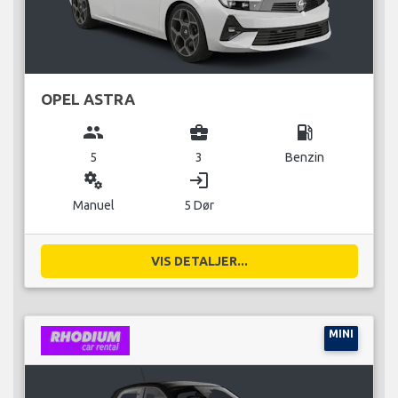
OPEL ASTRA
group
business_center
local_gas_station
5
3
Benzin
miscellaneous_services
login
Manuel
5 Dør
VIS DETALJER...
MINI