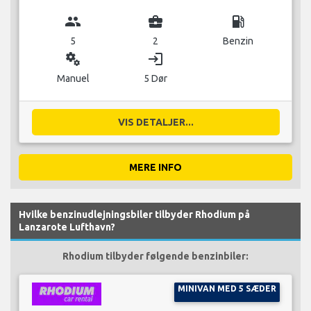
group
business_center
local_gas_station
5
2
Benzin
miscellaneous_services
login
Manuel
5 Dør
VIS DETALJER...
MERE INFO
Hvilke benzinudlejningsbiler tilbyder Rhodium på
Lanzarote Lufthavn?
Rhodium tilbyder følgende benzinbiler:
MINIVAN MED 5 SÆDER