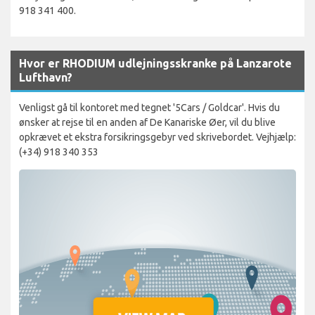
918 341 400.
Hvor er RHODIUM udlejningsskranke på Lanzarote
Lufthavn?
Venligst gå til kontoret med tegnet '5Cars / Goldcar'. Hvis du
ønsker at rejse til en anden af De Kanariske Øer, vil du blive
opkrævet et ekstra forsikringsgebyr ved skrivebordet. Vejhjælp:
(+34) 918 340 353