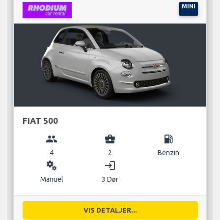
MINI
FIAT 500
group
business_center
local_gas_station
4
2
Benzin
miscellaneous_services
login
Manuel
3 Dør
VIS DETALJER...