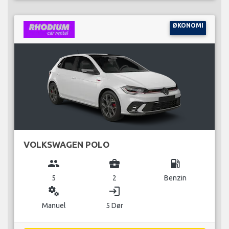
ØKONOMI
VOLKSWAGEN POLO
group
business_center
local_gas_station
5
2
Benzin
miscellaneous_services
login
Manuel
5 Dør