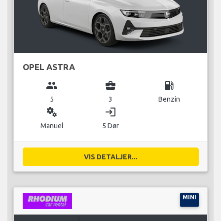
OPEL ASTRA
group
business_center
local_gas_station
5
3
Benzin
miscellaneous_services
login
Manuel
5 Dør
VIS DETALJER...
MINI