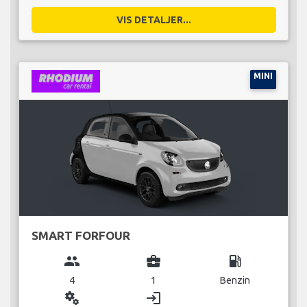
VIS DETALJER...
MINI
SMART FORFOUR
group
business_center
local_gas_station
4
1
Benzin
miscellaneous_services
login