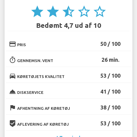
star
star
star_half
star_border
star_border
Bedømt 4,7 ud af 10
credit_card
50 / 100
PRIS
timer
26 min.
GENNEMSN. VENT
directions_car
53 / 100
KØRETØJETS KVALITET
room_service
41 / 100
DISKSERVICE
flag
38 / 100
AFHENTNING AF KØRETØJ
beenhere
53 / 100
AFLEVERING AF KØRETØJ