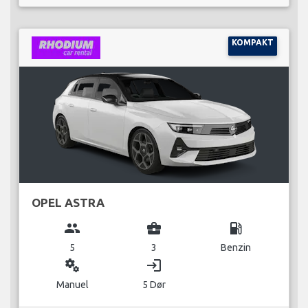
KOMPAKT
OPEL ASTRA
group
business_center
local_gas_station
5
3
Benzin
miscellaneous_services
login
Manuel
5 Dør