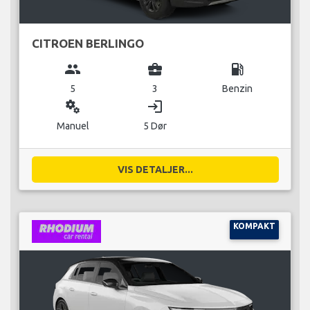
CITROEN BERLINGO
group
business_center
local_gas_station
5
3
Benzin
miscellaneous_services
login
Manuel
5 Dør
VIS DETALJER...
KOMPAKT