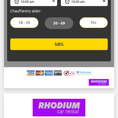
Chaufførens alder:
18 - 29
70+
30 - 69
SØG