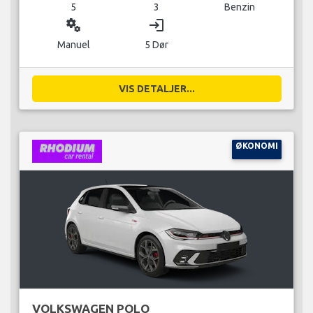
5
3
Benzin
miscellaneous_services
login
Manuel
5 Dør
VIS DETALJER...
ØKONOMI
VOLKSWAGEN POLO