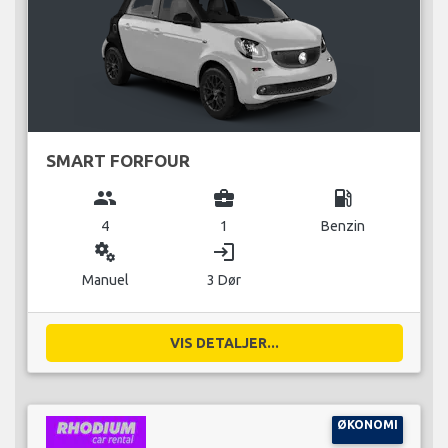
SMART FORFOUR
group
business_center
local_gas_station
4
1
Benzin
miscellaneous_services
login
Manuel
3 Dør
VIS DETALJER...
ØKONOMI