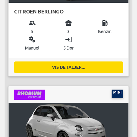
CITROEN BERLINGO
group
business_center
local_gas_station
5
3
Benzin
miscellaneous_services
login
Manuel
5 Dør
VIS DETALJER...
MINI