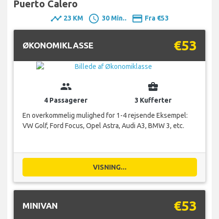
Puerto Calero
timeline
schedule
payment
23 KM
30 Min..
Fra €53
€53
ØKONOMIKLASSE
group
business_center
4 Passagerer
3 Kufferter
En overkommelig mulighed for 1-4 rejsende Eksempel:
VW Golf, Ford Focus, Opel Astra, Audi A3, BMW 3, etc.
VISNING...
€53
MINIVAN