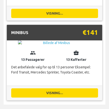
VISNING...
€141
MINIBUS
group
business_center
13 Passagerer
13 Kufferter
Det anbefalede valg for op til 13 personer Eksempel:
Ford Transit, Mercedes Sprinter, Toyota Coaster, etc.
VISNING...