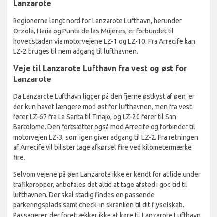
Lanzarote
Regionerne langt nord for Lanzarote Lufthavn, herunder
Orzola, Haría og Punta de las Mujeres, er forbundet til
hovedstaden via motorvejene LZ-1 og LZ-10. Fra Arrecife kan
LZ-2 bruges til nem adgang til lufthavnen.
Veje til Lanzarote Lufthavn fra vest og øst for
Lanzarote
Da Lanzarote Lufthavn ligger på den fjerne østkyst af øen, er
der kun havet længere mod øst for lufthavnen, men fra vest
fører LZ-67 fra La Santa til Tinajo, og LZ-20 fører til San
Bartolome. Den fortsætter også mod Arrecife og forbinder til
motorvejen LZ-3, som igen giver adgang til LZ-2. Fra retningen
af Arrecife vil bilister tage afkørsel fire ved kilometermærke
fire.
Selvom vejene på øen Lanzarote ikke er kendt for at lide under
trafikpropper, anbefales det altid at tage afsted i god tid til
lufthavnen. Der skal stadig findes en passende
parkeringsplads samt check-in skranken til dit flyselskab.
Passagerer, der foretrækker ikke at køre til Lanzarote Lufthavn,