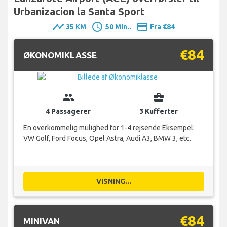
Urbanizacion la Santa Sport
timeline
schedule
payment
35 KM
50 Min..
Fra €84
€84
ØKONOMIKLASSE
group
business_center
4 Passagerer
3 Kufferter
En overkommelig mulighed for 1-4 rejsende Eksempel:
VW Golf, Ford Focus, Opel Astra, Audi A3, BMW 3, etc.
VISNING...
€84
MINIVAN