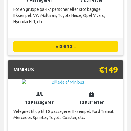
7 Passagerer
7 Kufferter
For en gruppe på 4-7 personer eller stor bagage
Eksempel: VW Multivan, Toyota Hiace, Opel Vivaro,
Hyundai H-1, etc.
VISNING...
€149
MINIBUS
group
business_center
10 Passagerer
10 Kufferter
Velegnet til op til 10 passagerer Eksempel: Ford Transit,
Mercedes Sprinter, Toyota Coaster, etc.