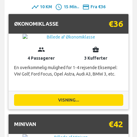
timeline
schedule
payment
10 KM
15 Min..
Fra €36
€36
ØKONOMIKLASSE
group
business_center
4 Passagerer
3 Kufferter
En overkommelig mulighed for 1-4 rejsende Eksempel:
VW Golf, Ford Focus, Opel Astra, Audi A3, BMW 3, etc.
VISNING...
€42
MINIVAN