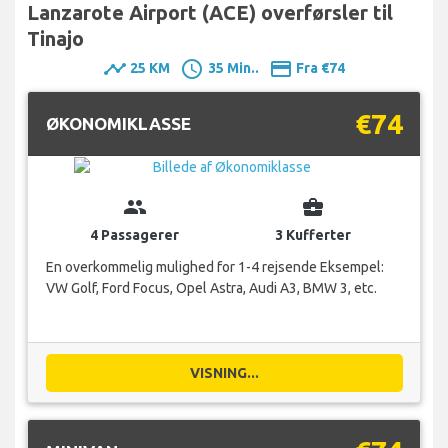
Lanzarote Airport (ACE) overførsler til
Tinajo
timeline
schedule
payment
25 KM
35 Min..
Fra €74
€74
ØKONOMIKLASSE
group
business_center
4 Passagerer
3 Kufferter
En overkommelig mulighed for 1-4 rejsende Eksempel:
VW Golf, Ford Focus, Opel Astra, Audi A3, BMW 3, etc.
VISNING...