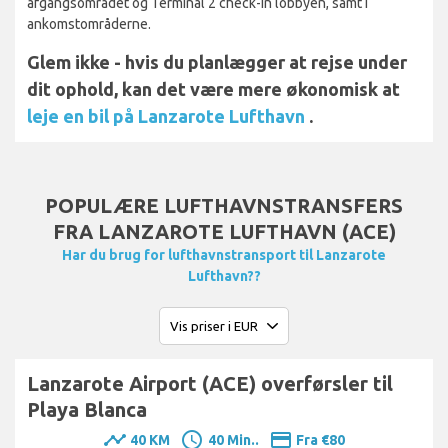
afgangsområdet og Terminal 2 check-in lobbyen, samt i
ankomstområderne.
Glem ikke - hvis du planlægger at rejse under
dit ophold, kan det være mere økonomisk at
leje en bil på Lanzarote Lufthavn
.
POPULÆRE LUFTHAVNSTRANSFERS
FRA LANZAROTE LUFTHAVN (ACE)
Har du brug for lufthavnstransport til Lanzarote
Lufthavn??
Lanzarote Airport (ACE) overførsler til
Playa Blanca
timeline
schedule
payment
40 KM
40 Min..
Fra €80