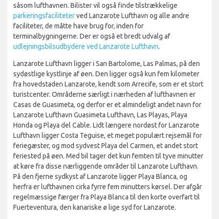
såsom lufthavnen. Bilister vil også finde tilstrækkelige
parkeringsfaciliteter
ved Lanzarote Lufthavn og alle andre
faciliteter, de måtte have brug for, inden for
terminalbygningerne. Der er også et bredt udvalg af
udlejningsbilsudbydere ved Lanzarote Lufthavn
.
Lanzarote Lufthavn ligger i San Bartolome, Las Palmas, på den
sydøstlige kystlinje af øen. Den ligger også kun fem kilometer
fra hovedstaden Lanzarote, kendt som Arrecife, som er et stort
turistcenter. Områderne særligt i nærheden af ​​lufthavnen er
Casas de Guasimeta, og derfor er et almindeligt andet navn for
Lanzarote Lufthavn Guasimeta Lufthavn, Las Playas, Playa
Honda og Playa del Cable. Lidt længere nordøst for Lanzarote
Lufthavn ligger Costa Teguise, et meget populært rejsemål for
feriegæster, og mod sydvest Playa del Carmen, et andet stort
feriested på øen. Med bil tager det kun femten til tyve minutter
at køre fra disse nærliggende områder til Lanzarote Lufthavn.
På den fjerne sydkyst af Lanzarote ligger Playa Blanca, og
herfra er lufthavnen cirka fyrre fem minutters kørsel. Der afgår
regelmæssige færger fra Playa Blanca til den korte overfart til
Fuerteventura, den kanariske ø lige syd for Lanzarote.