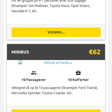
For en gruppe på 4-7 personer eller stor bagage
Eksempel: VW Multivan, Toyota Hiace, Opel Vivaro,
Hyundai H-1, etc.
VISNING...
€62
MINIBUS
group
business_center
10 Passagerer
10 Kufferter
Velegnet til op til 10 passagerer Eksempel: Ford Transit,
Mercedes Sprinter, Toyota Coaster, etc.