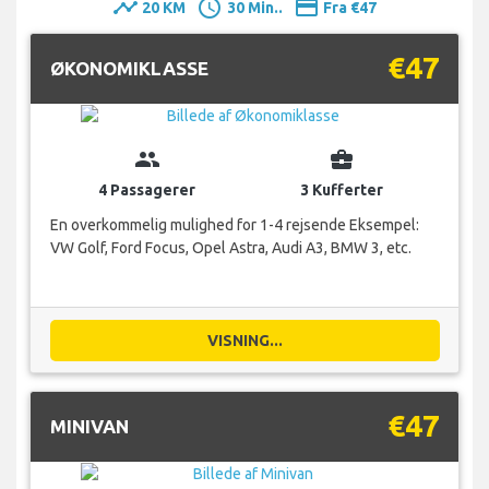
timeline
schedule
payment
20 KM
30 Min..
Fra €47
€47
ØKONOMIKLASSE
group
business_center
4 Passagerer
3 Kufferter
En overkommelig mulighed for 1-4 rejsende Eksempel:
VW Golf, Ford Focus, Opel Astra, Audi A3, BMW 3, etc.
VISNING...
€47
MINIVAN