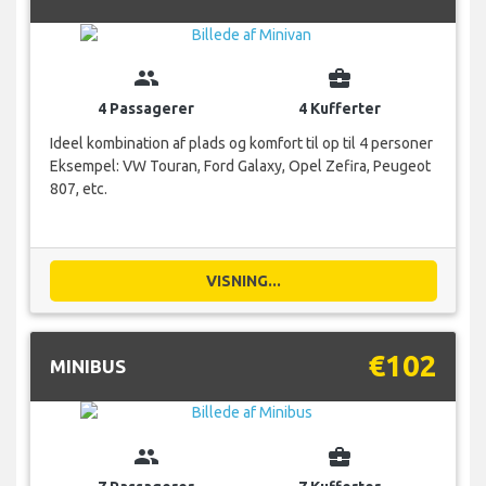
group
business_center
4 Passagerer
4 Kufferter
Ideel kombination af plads og komfort til op til 4 personer
Eksempel: VW Touran, Ford Galaxy, Opel Zefira, Peugeot
807, etc.
VISNING...
€102
MINIBUS
group
business_center