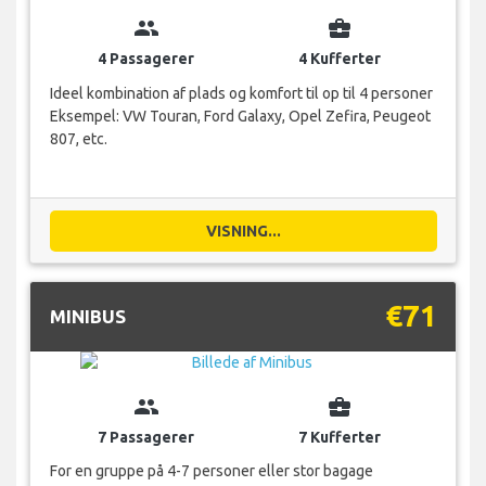
group
business_center
4 Passagerer
4 Kufferter
Ideel kombination af plads og komfort til op til 4 personer
Eksempel: VW Touran, Ford Galaxy, Opel Zefira, Peugeot
807, etc.
VISNING...
€71
MINIBUS
group
business_center
7 Passagerer
7 Kufferter
For en gruppe på 4-7 personer eller stor bagage