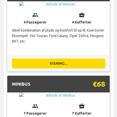
group
business_center
4 Passagerer
4 Kufferter
Ideel kombination af plads og komfort til op til 4 personer
Eksempel: VW Touran, Ford Galaxy, Opel Zefira, Peugeot
807, etc.
VISNING...
€68
MINIBUS
group
business_center
7 Passagerer
7 Kufferter