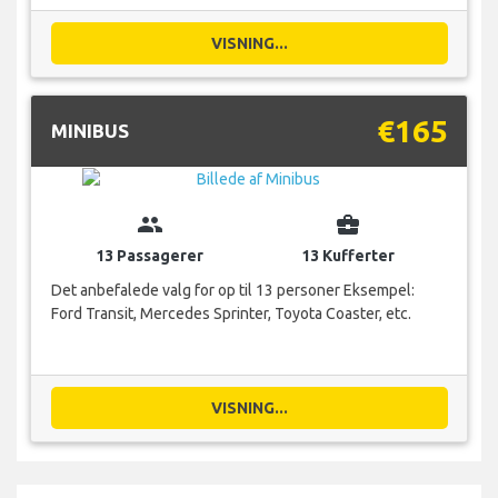
VISNING...
€165
MINIBUS
group
business_center
13 Passagerer
13 Kufferter
Det anbefalede valg for op til 13 personer Eksempel:
Ford Transit, Mercedes Sprinter, Toyota Coaster, etc.
VISNING...