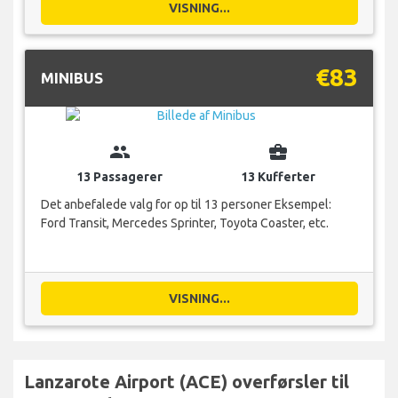
VISNING...
€83
MINIBUS
group
business_center
13 Passagerer
13 Kufferter
Det anbefalede valg for op til 13 personer Eksempel:
Ford Transit, Mercedes Sprinter, Toyota Coaster, etc.
VISNING...
Lanzarote Airport (ACE) overførsler til