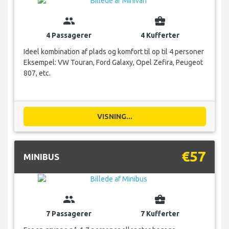
group
business_center
4 Passagerer
4 Kufferter
Ideel kombination af plads og komfort til op til 4 personer
Eksempel: VW Touran, Ford Galaxy, Opel Zefira, Peugeot
807, etc.
VISNING...
€57
MINIBUS
group
business_center
7 Passagerer
7 Kufferter