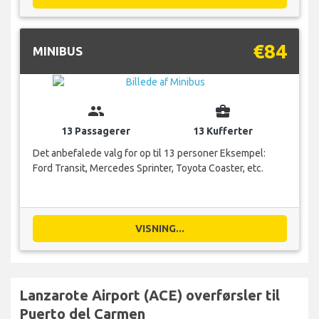
€84
MINIBUS
group
business_center
13 Passagerer
13 Kufferter
Det anbefalede valg for op til 13 personer Eksempel:
Ford Transit, Mercedes Sprinter, Toyota Coaster, etc.
VISNING...
Lanzarote Airport (ACE) overførsler til
Puerto del Carmen