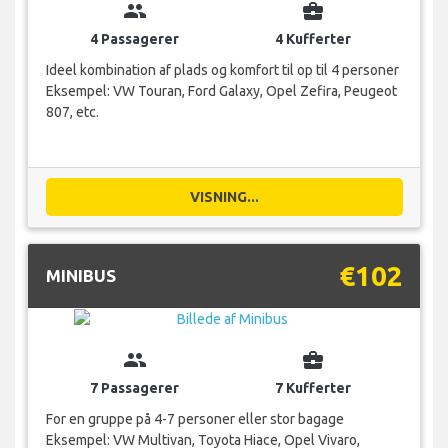
group
business_center
4 Passagerer
4 Kufferter
Ideel kombination af plads og komfort til op til 4 personer
Eksempel: VW Touran, Ford Galaxy, Opel Zefira, Peugeot
807, etc.
VISNING...
€102
MINIBUS
group
business_center
7 Passagerer
7 Kufferter
For en gruppe på 4-7 personer eller stor bagage
Eksempel: VW Multivan, Toyota Hiace, Opel Vivaro,