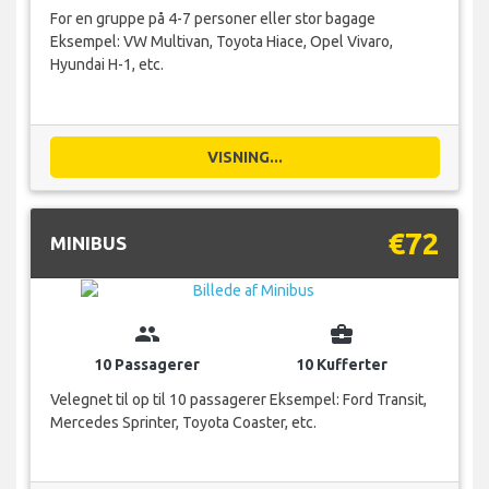
For en gruppe på 4-7 personer eller stor bagage
Eksempel: VW Multivan, Toyota Hiace, Opel Vivaro,
Hyundai H-1, etc.
VISNING...
€72
MINIBUS
group
business_center
10 Passagerer
10 Kufferter
Velegnet til op til 10 passagerer Eksempel: Ford Transit,
Mercedes Sprinter, Toyota Coaster, etc.