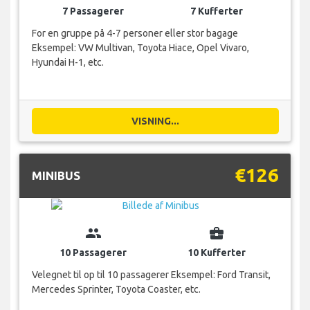
7 Passagerer
7 Kufferter
For en gruppe på 4-7 personer eller stor bagage
Eksempel: VW Multivan, Toyota Hiace, Opel Vivaro,
Hyundai H-1, etc.
VISNING...
€126
MINIBUS
group
business_center
10 Passagerer
10 Kufferter
Velegnet til op til 10 passagerer Eksempel: Ford Transit,
Mercedes Sprinter, Toyota Coaster, etc.