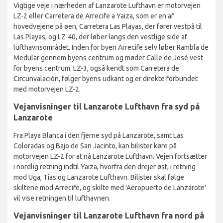
Vigtige veje i nærheden af Lanzarote Lufthavn er motorvejen
LZ-2 eller Carretera de Arrecife a Yaiza, som er en af
hovedvejene på øen, Carretera Las Playas, der fører vestpå til
Las Playas, og LZ-40, der løber langs den vestlige side af
lufthavnsområdet. Inden for byen Arrecife selv løber Rambla de
Medular gennem byens centrum og møder Calle de José vest
for byens centrum. LZ-3, også kendt som Carretera de
Circunvalación, følger byens udkant og er direkte forbundet
med motorvejen LZ-2.
Vejanvisninger til Lanzarote Lufthavn fra syd på
Lanzarote
Fra Playa Blanca i den fjerne syd på Lanzarote, samt Las
Coloradas og Bajo de San Jacinto, kan bilister køre på
motorvejen LZ-2 for at nå Lanzarote Lufthavn. Vejen fortsætter
i nordlig retning indtil Yaiza, hvorfra den drejer øst, i retning
mod Uga, Tias og Lanzarote Lufthavn. Bilister skal følge
skiltene mod Arrecife, og skilte med 'Aeropuerto de Lanzarote'
vil vise retningen til lufthavnen.
Vejanvisninger til Lanzarote Lufthavn fra nord på