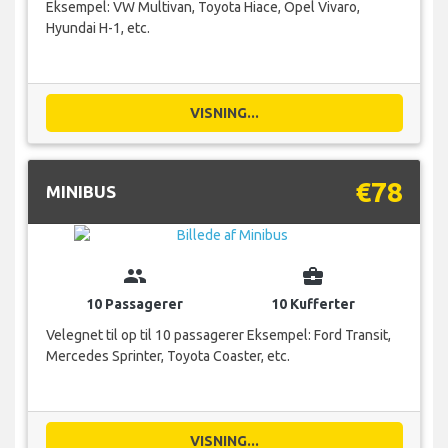
Eksempel: VW Multivan, Toyota Hiace, Opel Vivaro,
Hyundai H-1, etc.
VISNING...
€78
MINIBUS
group
business_center
10 Passagerer
10 Kufferter
Velegnet til op til 10 passagerer Eksempel: Ford Transit,
Mercedes Sprinter, Toyota Coaster, etc.
VISNING...