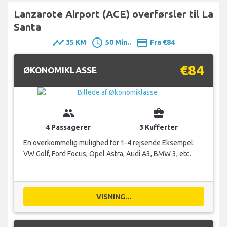
Lanzarote Airport (ACE) overførsler til La
Santa
timeline
schedule
payment
35 KM
50 Min..
Fra €84
€84
ØKONOMIKLASSE
group
business_center
4 Passagerer
3 Kufferter
En overkommelig mulighed for 1-4 rejsende Eksempel:
VW Golf, Ford Focus, Opel Astra, Audi A3, BMW 3, etc.
VISNING...