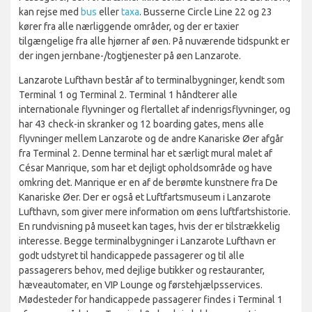
kan rejse med
bus
eller
taxa
. Busserne Circle Line 22 og 23
kører fra alle nærliggende områder, og der er taxier
tilgængelige fra alle hjørner af øen. På nuværende tidspunkt er
der ingen jernbane-/togtjenester på øen Lanzarote.
Lanzarote Lufthavn består af to terminalbygninger, kendt som
Terminal 1 og Terminal 2. Terminal 1 håndterer alle
internationale flyvninger og flertallet af indenrigsflyvninger, og
har 43 check-in skranker og 12 boarding gates, mens alle
flyvninger mellem Lanzarote og de andre Kanariske Øer afgår
fra Terminal 2. Denne terminal har et særligt mural malet af
César Manrique, som har et dejligt opholdsområde og have
omkring det. Manrique er en af de berømte kunstnere fra De
Kanariske Øer. Der er også et Luftfartsmuseum i Lanzarote
Lufthavn, som giver mere information om øens luftfartshistorie.
En rundvisning på museet kan tages, hvis der er tilstrækkelig
interesse. Begge terminalbygninger i Lanzarote Lufthavn er
godt udstyret til handicappede passagerer og til alle
passagerers behov, med dejlige butikker og restauranter,
hæveautomater, en VIP Lounge og førstehjælpsservices.
Mødesteder for handicappede passagerer findes i Terminal 1