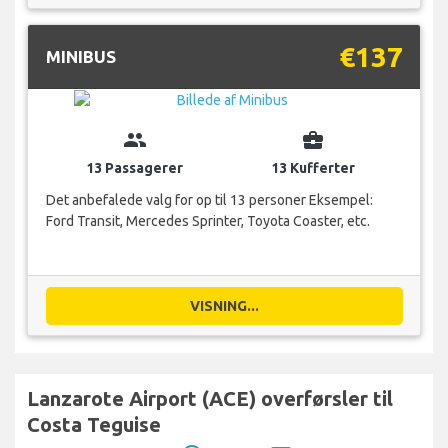
€137
MINIBUS
group
business_center
13 Passagerer
13 Kufferter
Det anbefalede valg for op til 13 personer Eksempel:
Ford Transit, Mercedes Sprinter, Toyota Coaster, etc.
VISNING...
Lanzarote Airport (ACE) overførsler til
Costa Teguise