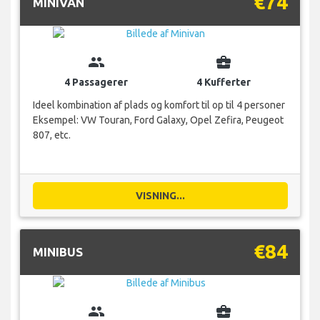
€74
MINIVAN
group
business_center
4 Passagerer
4 Kufferter
Ideel kombination af plads og komfort til op til 4 personer
Eksempel: VW Touran, Ford Galaxy, Opel Zefira, Peugeot
807, etc.
VISNING...
€84
MINIBUS
group
business_center