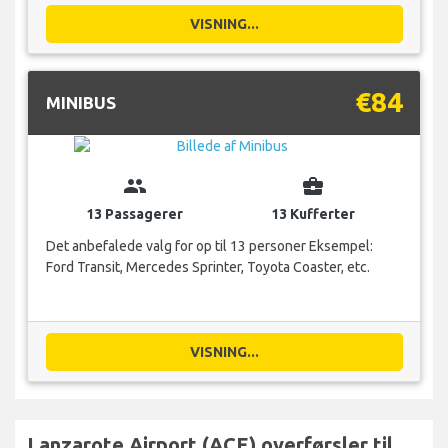
VISNING...
€84
MINIBUS
group
business_center
13 Passagerer
13 Kufferter
Det anbefalede valg for op til 13 personer Eksempel:
Ford Transit, Mercedes Sprinter, Toyota Coaster, etc.
VISNING...
Lanzarote Airport (ACE) overførsler til