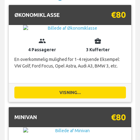
€80
ØKONOMIKLASSE
group
business_center
4 Passagerer
3 Kufferter
En overkommelig mulighed for 1-4 rejsende Eksempel:
VW Golf, Ford Focus, Opel Astra, Audi A3, BMW 3, etc.
VISNING...
€80
MINIVAN