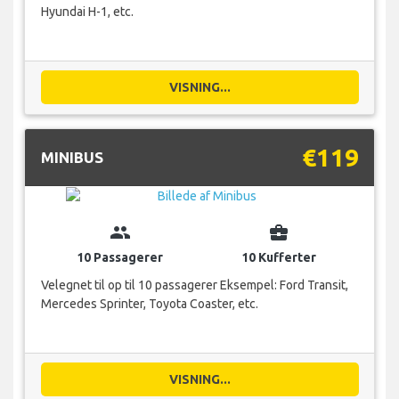
Hyundai H-1, etc.
VISNING...
€119
MINIBUS
group
business_center
10 Passagerer
10 Kufferter
Velegnet til op til 10 passagerer Eksempel: Ford Transit,
Mercedes Sprinter, Toyota Coaster, etc.
VISNING...