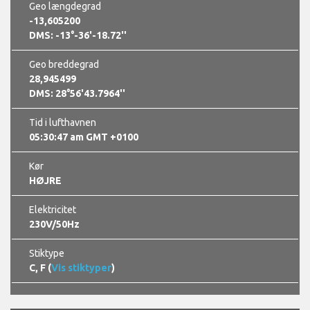
Geo længdegrad
-13,605200
DMS: -13°-36'-18.72''
Geo breddegrad
28,945499
DMS: 28°56'43.7964''
Tid i lufthavnen
05:30:48 am GMT +0100
Kør
HØJRE
Elektricitet
230V/50Hz
Stiktype
C, F (
Vis stiktyper
)