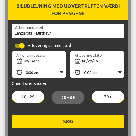
BILUDLEJNING MED UOVERTRUFFEN VÆRDI
FOR PENGENE
Afhentningssted
Aflevering samme sted
Afhentningsdato
Afleveringsdato
Chaufførens alder:
18 - 29
70+
30 - 69
SØG