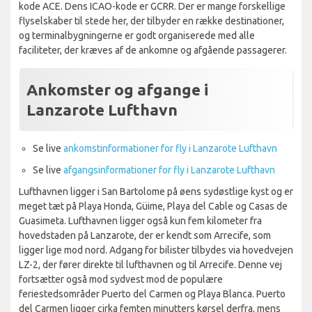
kode ACE. Dens ICAO-kode er GCRR. Der er mange forskellige
flyselskaber til stede her, der tilbyder en række destinationer,
og terminalbygningerne er godt organiserede med alle
faciliteter, der kræves af de ankomne og afgående passagerer.
Ankomster og afgange i
Lanzarote Lufthavn
Se live
ankomstinformationer for fly i Lanzarote Lufthavn
Se live
afgangsinformationer for fly i Lanzarote Lufthavn
Lufthavnen ligger i San Bartolome på øens sydøstlige kyst og er
meget tæt på Playa Honda, Güime, Playa del Cable og Casas de
Guasimeta. Lufthavnen ligger også kun fem kilometer fra
hovedstaden på Lanzarote, der er kendt som Arrecife, som
ligger lige mod nord. Adgang for bilister tilbydes via hovedvejen
LZ-2, der fører direkte til lufthavnen og til Arrecife. Denne vej
fortsætter også mod sydvest mod de populære
feriestedsområder Puerto del Carmen og Playa Blanca. Puerto
del Carmen ligger cirka femten minutters kørsel derfra, mens