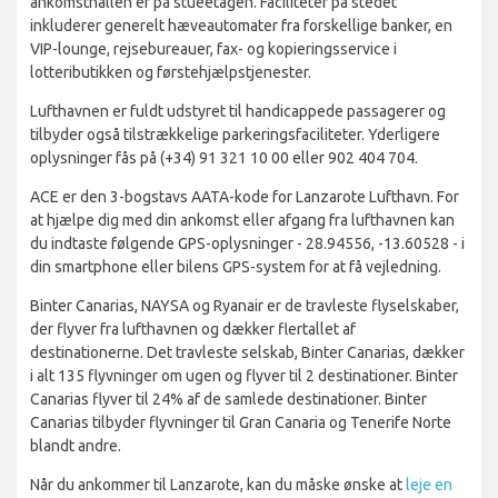
ankomsthallen er på stueetagen. Faciliteter på stedet
inkluderer generelt hæveautomater fra forskellige banker, en
VIP-lounge, rejsebureauer, fax- og kopieringsservice i
lotteributikken og førstehjælpstjenester.
Lufthavnen er fuldt udstyret til handicappede passagerer og
tilbyder også tilstrækkelige parkeringsfaciliteter. Yderligere
oplysninger fås på (+34) 91 321 10 00 eller 902 404 704.
ACE er den 3-bogstavs AATA-kode for Lanzarote Lufthavn. For
at hjælpe dig med din ankomst eller afgang fra lufthavnen kan
du indtaste følgende GPS-oplysninger - 28.94556, -13.60528 - i
din smartphone eller bilens GPS-system for at få vejledning.
Binter Canarias, NAYSA og Ryanair er de travleste flyselskaber,
der flyver fra lufthavnen og dækker flertallet af
destinationerne. Det travleste selskab, Binter Canarias, dækker
i alt 135 flyvninger om ugen og flyver til 2 destinationer. Binter
Canarias flyver til 24% af de samlede destinationer. Binter
Canarias tilbyder flyvninger til Gran Canaria og Tenerife Norte
blandt andre.
Når du ankommer til Lanzarote, kan du måske ønske at
leje en