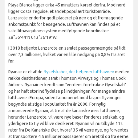
Playa Blanca ligger cirka 45 minutters kørsel derfra. Mod nord
ligger Costa Teguise, et andet populært turistområde.
Lanzarote er derfor godt placeret på øen og et fremragende
ankomstpunkt for besøgende. Lufthavnen kan findes på et
satellitnavigationssystem med følgende koordinater:
28°56′44″N 013°36′19″W.
I 2018 betjente Lanzarote en samlet passagermængde på lidt
over 7,3 millioner, hvilket var en lille nedgang på 0,8% fra året
før.
Ryanair er et af de
flyselskaber, der betjener lufthavnen
med en
række destinationer, samt Thomson Airways og Thomas Cook
Airlines. Ryanair er kendt som "verdens foretrukne flyselskab"
og har haft stor indflydelse på indtjeningen for mange mindre
lufthavne i Europa, siden fænomenet med lavprisflyvninger
begyndte at stige i popularitet fra år 2000. For nylig
annoncerede Ryanair, at tre af de kanariske øers lufthavne,
herunder Lanzarote, vil være nye baser for deres selskab, og
yderligere to fly vil blive dedikeret. Ryanair vil nu tilbyde 112
ruter fra De Kanariske Øer, hvoraf 35 vil være nye, og forventes
at transportere 4,5 millioner passagerer om året til og fra øerne.