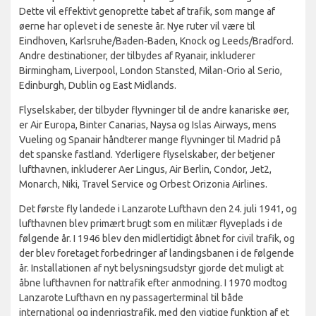
Dette vil effektivt genoprette tabet af trafik, som mange af
øerne har oplevet i de seneste år. Nye ruter vil være til
Eindhoven, Karlsruhe/Baden-Baden, Knock og Leeds/Bradford.
Andre destinationer, der tilbydes af Ryanair, inkluderer
Birmingham, Liverpool, London Stansted, Milan-Orio al Serio,
Edinburgh, Dublin og East Midlands.
Flyselskaber, der tilbyder flyvninger til de andre kanariske øer,
er Air Europa, Binter Canarias, Naysa og Islas Airways, mens
Vueling og Spanair håndterer mange flyvninger til Madrid på
det spanske fastland. Yderligere flyselskaber, der betjener
lufthavnen, inkluderer Aer Lingus, Air Berlin, Condor, Jet2,
Monarch, Niki, Travel Service og Orbest Orizonia Airlines.
Det første fly landede i Lanzarote Lufthavn den 24. juli 1941, og
lufthavnen blev primært brugt som en militær flyveplads i de
følgende år. I 1946 blev den midlertidigt åbnet for civil trafik, og
der blev foretaget forbedringer af landingsbanen i de følgende
år. Installationen af nyt belysningsudstyr gjorde det muligt at
åbne lufthavnen for nattrafik efter anmodning. I 1970 modtog
Lanzarote Lufthavn en ny passagerterminal til både
international og indenrigstrafik, med den vigtige funktion af et