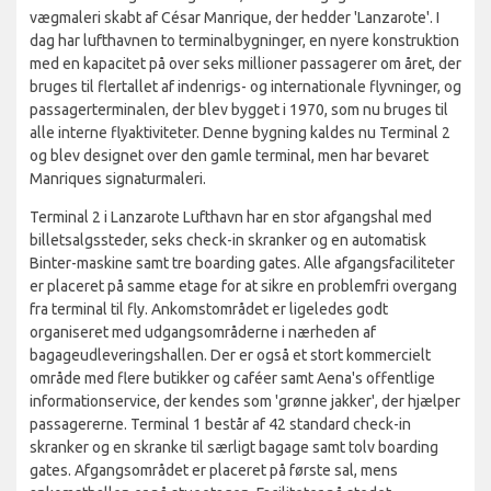
vægmaleri skabt af César Manrique, der hedder 'Lanzarote'. I
dag har lufthavnen to terminalbygninger, en nyere konstruktion
med en kapacitet på over seks millioner passagerer om året, der
bruges til flertallet af indenrigs- og internationale flyvninger, og
passagerterminalen, der blev bygget i 1970, som nu bruges til
alle interne flyaktiviteter. Denne bygning kaldes nu Terminal 2
og blev designet over den gamle terminal, men har bevaret
Manriques signaturmaleri.
Terminal 2 i Lanzarote Lufthavn har en stor afgangshal med
billetsalgssteder, seks check-in skranker og en automatisk
Binter-maskine samt tre boarding gates. Alle afgangsfaciliteter
er placeret på samme etage for at sikre en problemfri overgang
fra terminal til fly. Ankomstområdet er ligeledes godt
organiseret med udgangsområderne i nærheden af
bagageudleveringshallen. Der er også et stort kommercielt
område med flere butikker og caféer samt Aena's offentlige
informationservice, der kendes som 'grønne jakker', der hjælper
passagererne. Terminal 1 består af 42 standard check-in
skranker og en skranke til særligt bagage samt tolv boarding
gates. Afgangsområdet er placeret på første sal, mens