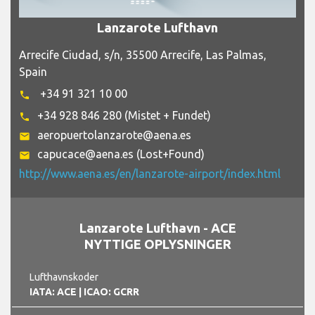
Lanzarote Lufthavn
Arrecife Ciudad, s/n, 35500 Arrecife, Las Palmas,
Spain
+34 91 321 10 00
phone
+34 928 846 280 (Mistet + Fundet)
phone
aeropuertolanzarote@aena.es
email
capucace@aena.es (Lost+Found)
email
http://www.aena.es/en/lanzarote-airport/index.html
Lanzarote Lufthavn - ACE
NYTTIGE OPLYSNINGER
Lufthavnskoder
IATA: ACE
| ICAO: GCRR