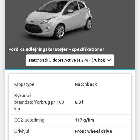
Ford Ka udlejningskøretøjer – specifikationer
Kropstype
Hatchback
Bykørsel
brændstofforbrug pr. 100
6.3 l
km
CO2-udledning
117 g/km
Drivhjul
Front wheel drive