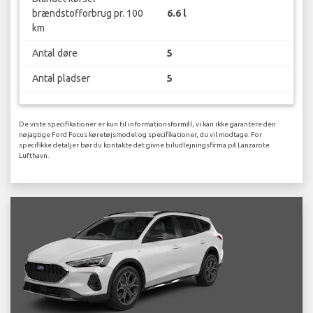
brændstofforbrug pr. 100
6.6 l
km
Antal døre
5
Antal pladser
5
De viste specifikationer er kun til informationsformål, vi kan ikke garantere den
nøjagtige Ford Focus køretøjsmodel og specifikationer, du vil modtage. For
specifikke detaljer bør du kontakte det givne biludlejningsfirma på Lanzarote
Lufthavn.