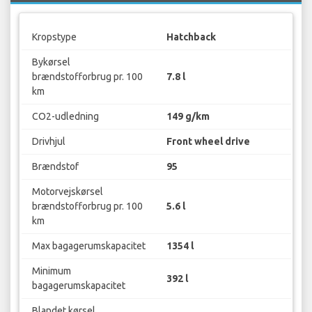
Kropstype
Hatchback
Bykørsel
brændstofforbrug pr. 100
7.8 l
km
CO2-udledning
149 g/km
Drivhjul
Front wheel drive
Brændstof
95
Motorvejskørsel
brændstofforbrug pr. 100
5.6 l
km
Max bagagerumskapacitet
1354 l
Minimum
392 l
bagagerumskapacitet
Blandet kørsel