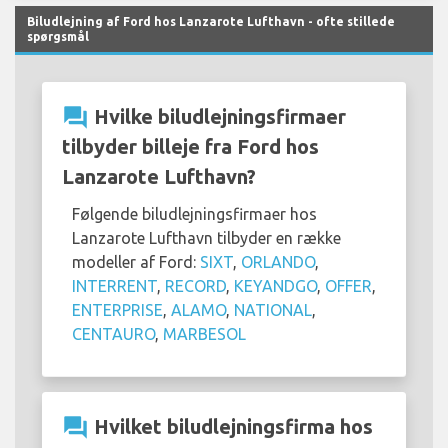
Biludlejning af Ford hos Lanzarote Lufthavn - ofte stillede
spørgsmål
question_answer
Hvilke biludlejningsfirmaer
tilbyder billeje fra Ford hos
Lanzarote Lufthavn?
Følgende biludlejningsfirmaer hos
Lanzarote Lufthavn tilbyder en række
modeller af Ford:
SIXT
,
ORLANDO
,
INTERRENT
,
RECORD
,
KEYANDGO
,
OFFER
,
ENTERPRISE
,
ALAMO
,
NATIONAL
,
CENTAURO
,
MARBESOL
question_answer
Hvilket biludlejningsfirma hos