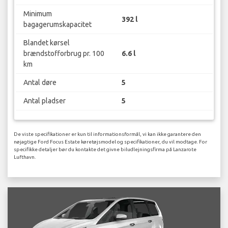
Minimum
392 l
bagagerumskapacitet
Blandet kørsel
brændstofforbrug pr. 100
6.6 l
km
Antal døre
5
Antal pladser
5
De viste specifikationer er kun til informationsformål, vi kan ikke garantere den
nøjagtige Ford Focus Estate køretøjsmodel og specifikationer, du vil modtage. For
specifikke detaljer bør du kontakte det givne biludlejningsfirma på Lanzarote
Lufthavn.