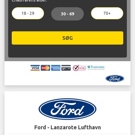
18 - 29
70+
30 - 69
SØG
Ford - Lanzarote Lufthavn