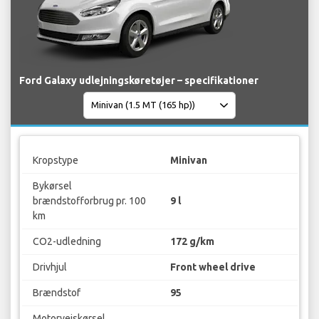
Ford Galaxy udlejningskøretøjer – specifikationer
Kropstype
Minivan
Bykørsel
brændstofforbrug pr. 100
9 l
km
CO2-udledning
172 g/km
Drivhjul
Front wheel drive
Brændstof
95
Motorvejskørsel