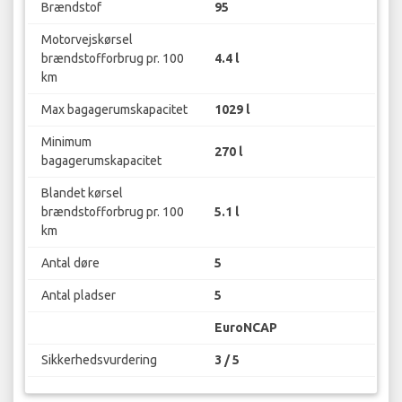
Brændstof
95
Motorvejskørsel
brændstofforbrug pr. 100
4.4 l
km
Max bagagerumskapacitet
1029 l
Minimum
270 l
bagagerumskapacitet
Blandet kørsel
brændstofforbrug pr. 100
5.1 l
km
Antal døre
5
Antal pladser
5
EuroNCAP
Sikkerhedsvurdering
3 / 5