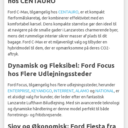
hos CENTAURO
Ford C-Max, tilgængelig hos
CENTAURO
, er et kompakt
flerformålskøretøj, der kombinerer effektivitet med en
komfortabel kørsel. Dens kompakte størrelse gør den ideel til
at navigere på de smalle gader i Lanzarotes charmerende byer,
mens det rummelige interiør sikrer masser af plads til dit
bagage. Ford C-Max er et miljøvenligt valg og tilbyder en
hybridmodel til dem, der er opmærksomme på deres CO2-
aftryk.
Dynamisk og Fleksibel: Ford Focus
hos Flere Udlejningssteder
Ford Focus, tilgængelig hos flere udlejningssteder, herunder
ENTERPRISE
,
KEYANDGO
,
INTERRENT
,
ALAMO
og
NATIONAL
, er
et alsidigt valg for kunder, der leder efter en fantastisk
Lanzarote Lufthavn Biludlejning. Med sin avancerede teknologi
og dynamiske håndtering er denne model perfekt til både
forretnings- og fritidsrejsende.
Sjov og Økonomisk: Ford Fiesta fra