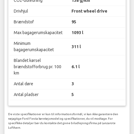
CO2-udledning
138 g/km
Drivhjul
Front wheel drive
Brændstof
95
Max bagagerumskapacitet
1093 l
Minimum
311 l
bagagerumskapacitet
Blandet kørsel
brændstofforbrug pr. 100
6.1 l
km
Antal døre
3
Antal pladser
5
De viste specifikationer er kun til informationsformål, vi kan ikke garantere den
nøjagtige Ford Fiesta køretøjsmodel og specifikationer, du vil modtage. For
specifikke detaljer bør du kontakte det givne biludlejningsfirma på Lanzarote
Lufthavn.