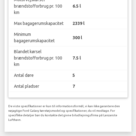
brændstofforbrug pr. 100
6.5 l
km
Max bagagerumskapacitet
2339 l
Minimum
300 l
bagagerumskapacitet
Blandet kørsel
brændstofforbrug pr. 100
7.5 l
km
Antal døre
5
Antal pladser
7
De viste specifikationer er kun til informationsformål, vi kan ikke garantere den
nøjagtige Ford Galaxy køretøjsmodel og specifikationer, du vil modtage. For
specifikke detaljer bør du kontakte det givne biludlejningsfirma på Lanzarote
Lufthavn.