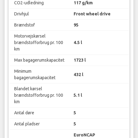
CO2-udledning
117 g/km
Drivhjul
Front wheel drive
Brændstof
95
Motorvejskørsel
brændstofforbrug pr. 100
4.5 l
km
Max bagagerumskapacitet
1723 l
Minimum
432 l
bagagerumskapacitet
Blandet kørsel
brændstofforbrug pr. 100
5.1 l
km
Antal døre
5
Antal pladser
5
EuroNCAP