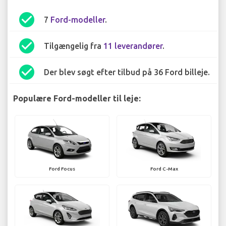
check_circle
7
Ford-modeller
.
check_circle
Tilgængelig fra
11 leverandører
.
check_circle
Der blev søgt efter tilbud på 36 Ford billeje.
Populære Ford-modeller til leje:
Ford Focus
Ford C-Max