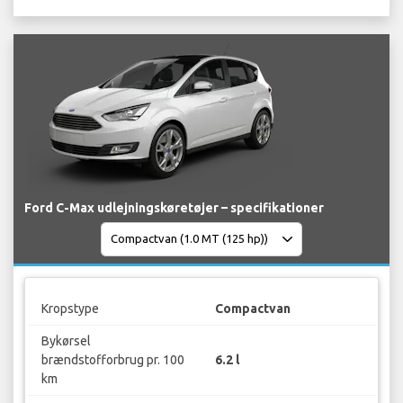
Ford C-Max udlejningskøretøjer – specifikationer
Kropstype
Compactvan
Bykørsel
brændstofforbrug pr. 100
6.2 l
km