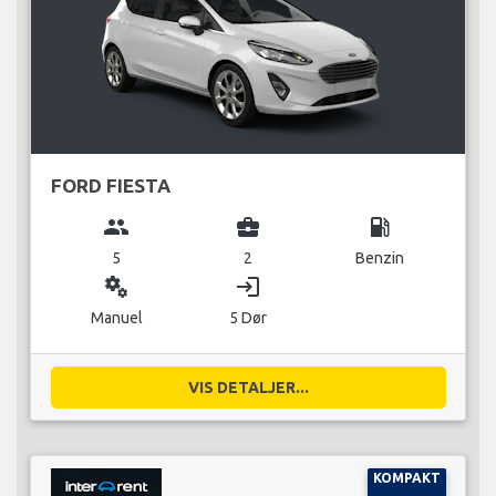
FORD FIESTA
group
business_center
local_gas_station
5
2
Benzin
miscellaneous_services
login
Manuel
5 Dør
VIS DETALJER...
KOMPAKT