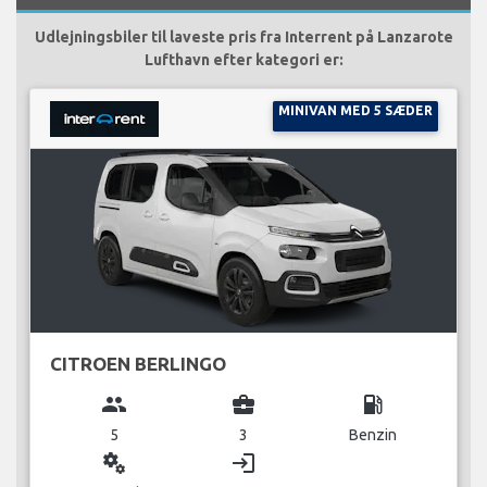
Udlejningsbiler til laveste pris fra Interrent på Lanzarote
Lufthavn efter kategori er:
MINIVAN MED 5 SÆDER
CITROEN BERLINGO
group
business_center
local_gas_station
5
3
Benzin
miscellaneous_services
login