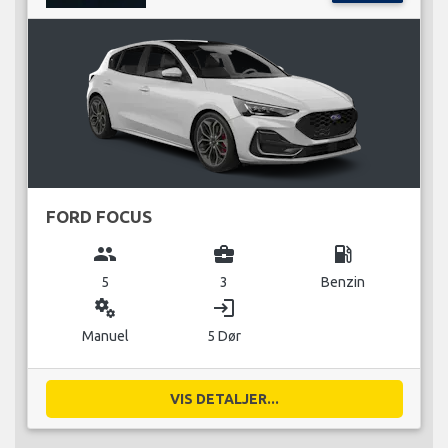
FORD FOCUS
group
business_center
local_gas_station
5
3
Benzin
miscellaneous_services
login
Manuel
5 Dør
VIS DETALJER...