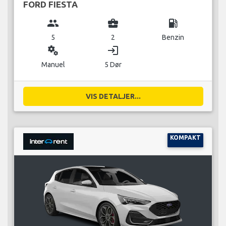
FORD FIESTA
group
business_center
local_gas_station
5
2
Benzin
miscellaneous_services
login
Manuel
5 Dør
VIS DETALJER...
KOMPAKT