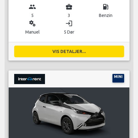
group
business_center
local_gas_station
5
3
Benzin
miscellaneous_services
login
Manuel
5 Dør
VIS DETALJER...
MINI