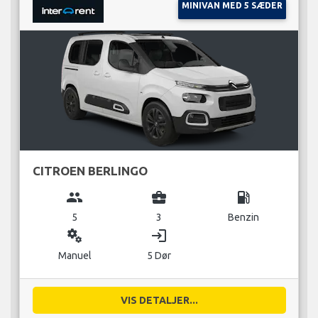
MINIVAN MED 5 SÆDER
CITROEN BERLINGO
group
business_center
local_gas_station
5
3
Benzin
miscellaneous_services
login
Manuel
5 Dør
VIS DETALJER...