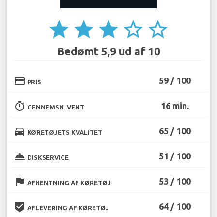
star
star
star
star_border
star_border
Bedømt 5,9 ud af 10
credit_card
59 / 100
PRIS
timer
16 min.
GENNEMSN. VENT
directions_car
65 / 100
KØRETØJETS KVALITET
room_service
51 / 100
DISKSERVICE
flag
53 / 100
AFHENTNING AF KØRETØJ
beenhere
64 / 100
AFLEVERING AF KØRETØJ