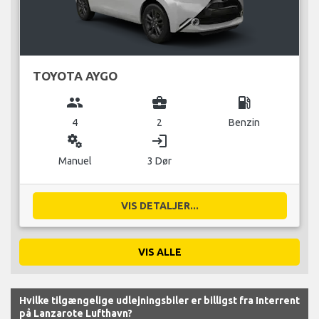
TOYOTA AYGO
group
business_center
local_gas_station
4
2
Benzin
miscellaneous_services
login
Manuel
3 Dør
VIS DETALJER...
VIS ALLE
Hvilke tilgængelige udlejningsbiler er billigst fra Interrent
på Lanzarote Lufthavn?