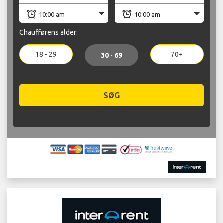
Chaufførens alder:
18 - 29
70+
30 - 69
SØG