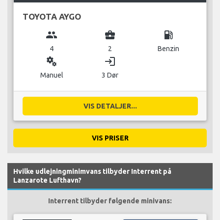
TOYOTA AYGO
group
business_center
local_gas_station
4
2
Benzin
miscellaneous_services
login
Manuel
3 Dør
VIS DETALJER...
VIS PRISER
Hvilke udlejningminimvans tilbyder Interrent på
Lanzarote Lufthavn?
Interrent tilbyder følgende minivans: