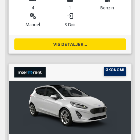
4
1
Benzin
miscellaneous_services
login
Manuel
3 Dør
VIS DETALJER...
ØKONOMI