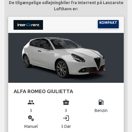
De tilgængelige udlejningbiler fra Interrent på Lanzarote
Lufthavn er:
KOMPAKT
ALFA ROMEO GIULIETTA
group
business_center
local_gas_station
5
3
Benzin
miscellaneous_services
login
Manuel
5 Dør