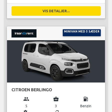
VIS DETALJER...
MINIVAN MED 5 SÆDER
CITROEN BERLINGO
group
business_center
local_gas_station
5
3
Benzin