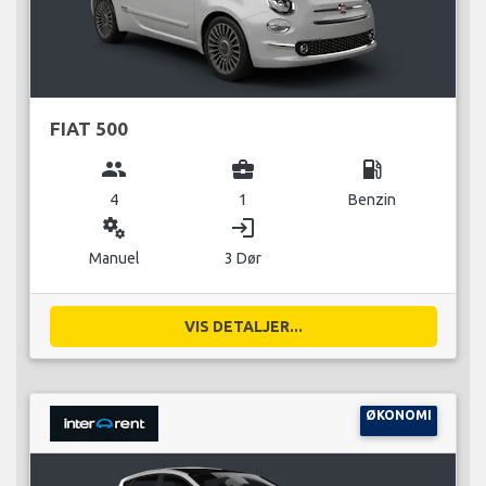
FIAT 500
group
business_center
local_gas_station
4
1
Benzin
miscellaneous_services
login
Manuel
3 Dør
VIS DETALJER...
ØKONOMI