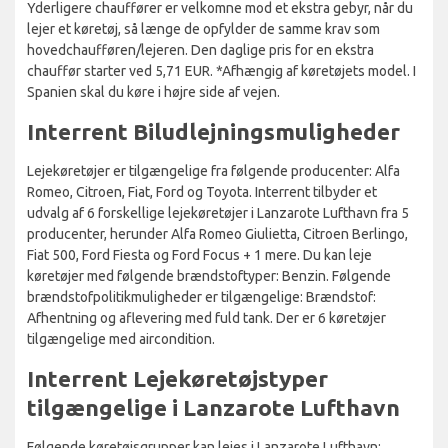
Yderligere chauffører er velkomne mod et ekstra gebyr, når du
lejer et køretøj, så længe de opfylder de samme krav som
hovedchaufføren/lejeren. Den daglige pris for en ekstra
chauffør starter ved 5,71 EUR. *Afhængig af køretøjets model. I
Spanien skal du køre i højre side af vejen.
Interrent Biludlejningsmuligheder
Lejekøretøjer er tilgængelige fra følgende producenter: Alfa
Romeo, Citroen, Fiat, Ford og Toyota. Interrent tilbyder et
udvalg af 6 forskellige lejekøretøjer i Lanzarote Lufthavn fra 5
producenter, herunder Alfa Romeo Giulietta, Citroen Berlingo,
Fiat 500, Ford Fiesta og Ford Focus + 1 mere. Du kan leje
køretøjer med følgende brændstoftyper: Benzin. Følgende
brændstofpolitikmuligheder er tilgængelige: Brændstof:
Afhentning og aflevering med fuld tank. Der er 6 køretøjer
tilgængelige med aircondition.
Interrent Lejekøretøjstyper
tilgængelige i Lanzarote Lufthavn
Følgende køretøjsgrupper kan lejes i Lanzarote Lufthavn: