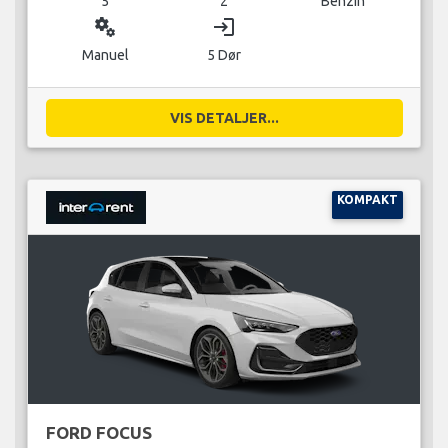
5
2
Benzin
miscellaneous_services
login
Manuel
5 Dør
VIS DETALJER...
KOMPAKT
FORD FOCUS