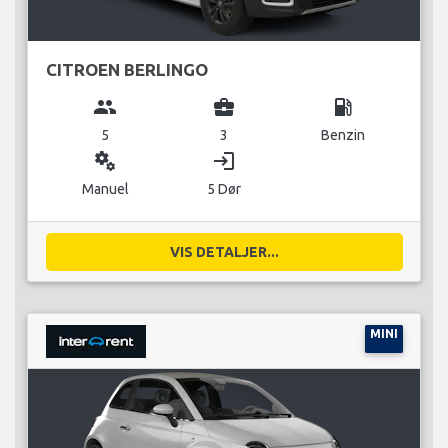
CITROEN BERLINGO
group
business_center
local_gas_station
5
3
Benzin
miscellaneous_services
login
Manuel
5 Dør
VIS DETALJER...
MINI