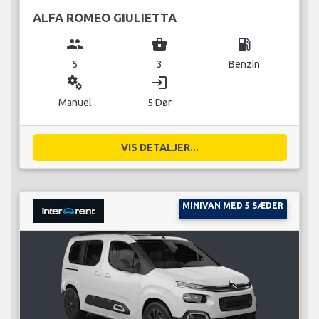
ALFA ROMEO GIULIETTA
group
business_center
local_gas_station
5
3
Benzin
miscellaneous_services
login
Manuel
5 Dør
VIS DETALJER...
MINIVAN MED 5 SÆDER