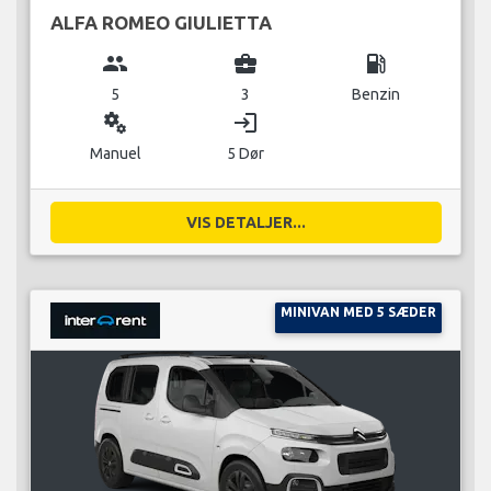
ALFA ROMEO GIULIETTA
group
business_center
local_gas_station
5
3
Benzin
miscellaneous_services
login
Manuel
5 Dør
VIS DETALJER...
MINIVAN MED 5 SÆDER