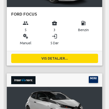
FORD FOCUS
group
business_center
local_gas_station
5
3
Benzin
miscellaneous_services
login
Manuel
5 Dør
VIS DETALJER...
MINI