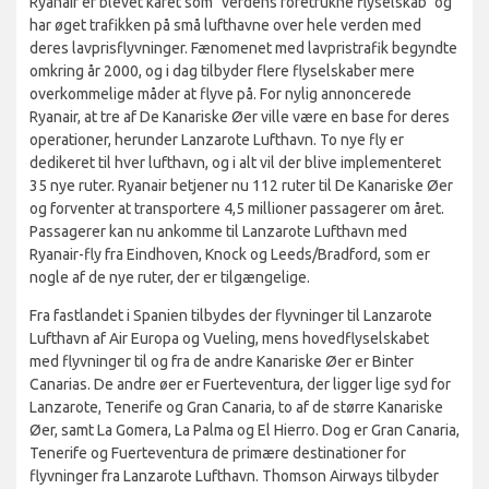
Ryanair er blevet kåret som "verdens foretrukne flyselskab" og
har øget trafikken på små lufthavne over hele verden med
deres lavprisflyvninger. Fænomenet med lavpristrafik begyndte
omkring år 2000, og i dag tilbyder flere flyselskaber mere
overkommelige måder at flyve på. For nylig annoncerede
Ryanair, at tre af De Kanariske Øer ville være en base for deres
operationer, herunder Lanzarote Lufthavn. To nye fly er
dedikeret til hver lufthavn, og i alt vil der blive implementeret
35 nye ruter. Ryanair betjener nu 112 ruter til De Kanariske Øer
og forventer at transportere 4,5 millioner passagerer om året.
Passagerer kan nu ankomme til Lanzarote Lufthavn med
Ryanair-fly fra Eindhoven, Knock og Leeds/Bradford, som er
nogle af de nye ruter, der er tilgængelige.
Fra fastlandet i Spanien tilbydes der flyvninger til Lanzarote
Lufthavn af Air Europa og Vueling, mens hovedflyselskabet
med flyvninger til og fra de andre Kanariske Øer er Binter
Canarias. De andre øer er Fuerteventura, der ligger lige syd for
Lanzarote, Tenerife og Gran Canaria, to af de større Kanariske
Øer, samt La Gomera, La Palma og El Hierro. Dog er Gran Canaria,
Tenerife og Fuerteventura de primære destinationer for
flyvninger fra Lanzarote Lufthavn. Thomson Airways tilbyder