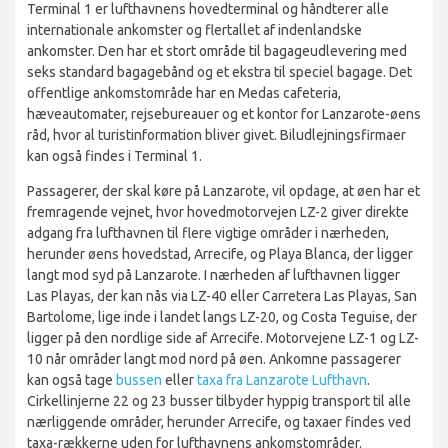
Terminal 1 er lufthavnens hovedterminal og håndterer alle
internationale ankomster og flertallet af indenlandske
ankomster. Den har et stort område til bagageudlevering med
seks standard bagagebånd og et ekstra til speciel bagage. Det
offentlige ankomstområde har en Medas cafeteria,
hæveautomater, rejsebureauer og et kontor for Lanzarote-øens
råd, hvor al turistinformation bliver givet. Biludlejningsfirmaer
kan også findes i Terminal 1.
Passagerer, der skal køre på Lanzarote, vil opdage, at øen har et
fremragende vejnet, hvor hovedmotorvejen LZ-2 giver direkte
adgang fra lufthavnen til flere vigtige områder i nærheden,
herunder øens hovedstad, Arrecife, og Playa Blanca, der ligger
langt mod syd på Lanzarote. I nærheden af ​​lufthavnen ligger
Las Playas, der kan nås via LZ-40 eller Carretera Las Playas, San
Bartolome, lige inde i landet langs LZ-20, og Costa Teguise, der
ligger på den nordlige side af Arrecife. Motorvejene LZ-1 og LZ-
10 når områder langt mod nord på øen. Ankomne passagerer
kan også tage
bussen
eller
taxa fra Lanzarote Lufthavn
.
Cirkellinjerne 22 og 23 busser tilbyder hyppig transport til alle
nærliggende områder, herunder Arrecife, og taxaer findes ved
taxa-rækkerne uden for lufthavnens ankomstområder.