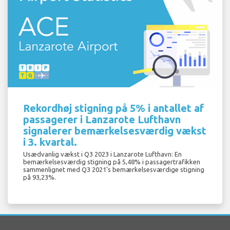
Rekordhøj stigning på 5% i antallet af
passagerer i Lanzarote Lufthavn
signalerer bemærkelsesværdig vækst
i 3. kvartal.
Usædvanlig vækst i Q3 2023 i Lanzarote Lufthavn: En
bemærkelsesværdig stigning på 5,48% i passagertrafikken
sammenlignet med Q3 2021's bemærkelsesværdige stigning
på 93,23%.