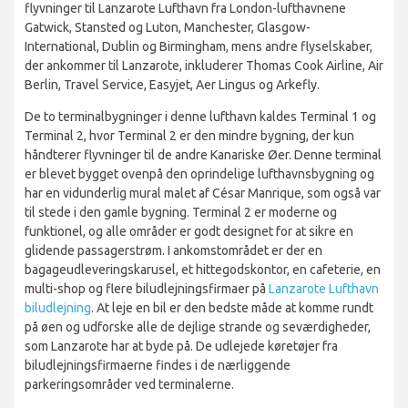
flyvninger til Lanzarote Lufthavn fra London-lufthavnene
Gatwick, Stansted og Luton, Manchester, Glasgow-
International, Dublin og Birmingham, mens andre flyselskaber,
der ankommer til Lanzarote, inkluderer Thomas Cook Airline, Air
Berlin, Travel Service, Easyjet, Aer Lingus og Arkefly.
De to terminalbygninger i denne lufthavn kaldes Terminal 1 og
Terminal 2, hvor Terminal 2 er den mindre bygning, der kun
håndterer flyvninger til de andre Kanariske Øer. Denne terminal
er blevet bygget ovenpå den oprindelige lufthavnsbygning og
har en vidunderlig mural malet af César Manrique, som også var
til stede i den gamle bygning. Terminal 2 er moderne og
funktionel, og alle områder er godt designet for at sikre en
glidende passagerstrøm. I ankomstområdet er der en
bagageudleveringskarusel, et hittegodskontor, en cafeterie, en
multi-shop og flere biludlejningsfirmaer på
Lanzarote Lufthavn
biludlejning
. At leje en bil er den bedste måde at komme rundt
på øen og udforske alle de dejlige strande og seværdigheder,
som Lanzarote har at byde på. De udlejede køretøjer fra
biludlejningsfirmaerne findes i de nærliggende
parkeringsområder ved terminalerne.