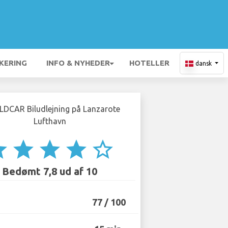
KERING
INFO & NYHEDER
HOTELLER
dansk
ar
star
star
star
star_border
Bedømt 7,8 ud af 10
77 / 100