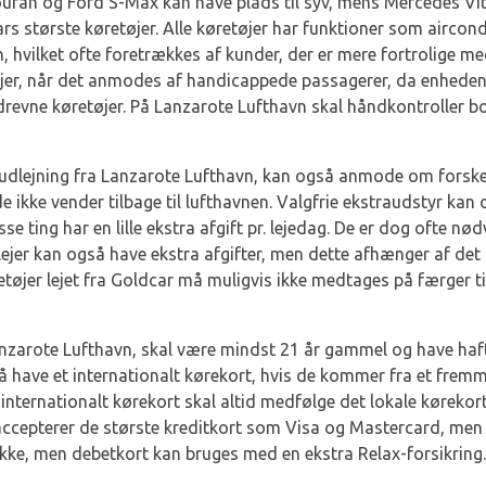
Touran og Ford S-Max kan have plads til syv, mens Mercedes V
rs største køretøjer. Alle køretøjer har funktioner som aircon
 hvilket ofte foretrækkes af kunder, der er mere fortrolige me
øjer, når det anmodes af handicappede passagerer, da enheden
revne køretøjer. På Lanzarote Lufthavn skal håndkontroller b
ludlejning fra Lanzarote Lufthavn, kan også anmode om forskell
 de ikke vender tilbage til lufthavnen. Valgfrie ekstraudstyr ka
se ting har en lille ekstra afgift pr. lejedag. De er dog ofte n
lejer kan også have ekstra afgifter, men dette afhænger af det 
tøjer lejet fra Goldcar må muligvis ikke medtages på færger t
nzarote Lufthavn, skal være mindst 21 år gammel og have haft 
så have et internationalt kørekort, hvis de kommer fra et fre
 internationalt kørekort skal altid medfølge det lokale kørekort,
accepterer de største kreditkort som Visa og Mastercard, men 
ikke, men debetkort kan bruges med en ekstra Relax-forsikring.