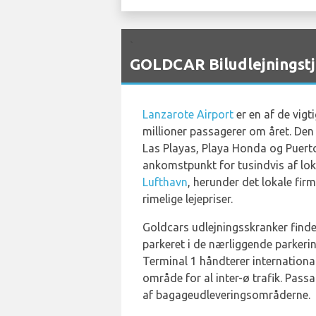
`
GOLDCAR Biludlejningstj
Lanzarote Airport
er en af de vigt
millioner passagerer om året. Den
Las Playas, Playa Honda og Puerto
ankomstpunkt for tusindvis af loka
Lufthavn
, herunder det lokale fir
rimelige lejepriser.
Goldcars udlejningsskranker find
parkeret i de nærliggende parkerin
Terminal 1 håndterer internationa
område for al inter-ø trafik. Pass
af bagageudleveringsområderne.