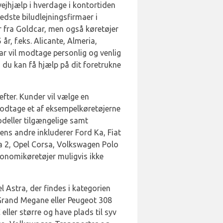
vejhjælp i hverdage i kontortiden
edste biludlejningsfirmaer i
er fra Goldcar, men også køretøjer
år, f.eks. Alicante, Almeria,
ar vil modtage personlig og venlig
 du kan få hjælp på dit foretrukne
efter. Kunder vil vælge en
l modtage et af eksempelkøretøjerne
odeller tilgængelige samt
mens andre inkluderer Ford Ka, Fiat
da 2, Opel Corsa, Volkswagen Polo
økonomikøretøjer muligvis ikke
 Astra, der findes i kategorien
Grand Megane eller Peugeot 308
eller større og have plads til syv