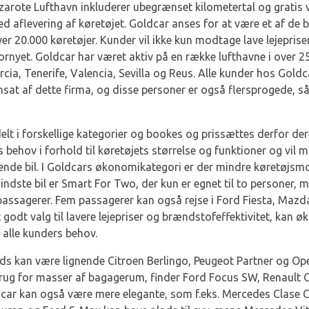
zarote Lufthavn inkluderer ubegrænset kilometertal og gratis 
ed aflevering af køretøjet. Goldcar anses for at være et af de b
er 20.000 køretøjer. Kunder vil ikke kun modtage lave lejepris
 fornyet. Goldcar har været aktiv på en række lufthavne i over 25 
ia, Tenerife, Valencia, Sevilla og Reus. Alle kunder hos Goldc
nsat af dette firma, og disse personer er også flersprogede, så
elt i forskellige kategorier og bookes og prissættes derfor der
es behov i forhold til køretøjets størrelse og funktioner og vi
gnende bil. I Goldcars økonomikategori er der mindre køretøjsm
indste bil er Smart For Two, der kun er egnet til to personer, 
e passagerer. Fem passagerer kan også rejse i Ford Fiesta, Maz
t godt valg til lavere lejepriser og brændstofeffektivitet, kan 
l alle kunders behov.
s kan være lignende Citroen Berlingo, Peugeot Partner og Opel
brug for masser af bagagerum, finder Ford Focus SW, Renault 
ldcar kan også være mere elegante, som f.eks. Mercedes Clase C 