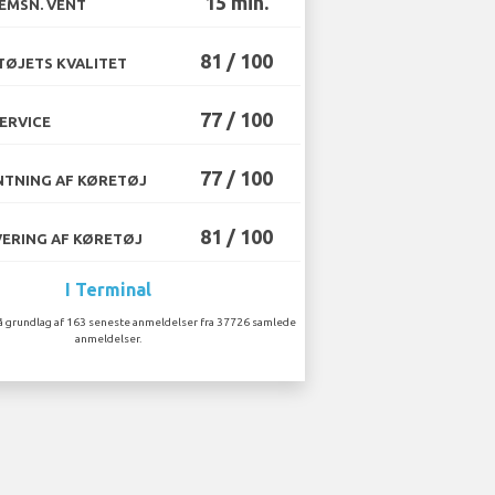
15 min.
EMSN. VENT
81 / 100
ØJETS KVALITET
77 / 100
ERVICE
77 / 100
TNING AF KØRETØJ
81 / 100
ERING AF KØRETØJ
I Terminal
å grundlag af 163 seneste anmeldelser fra 37726 samlede
anmeldelser.