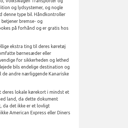
ito, Volkswagen Transporter og
dition og lydsystemer, og nogle
d denne type bil. Håndkontroller
 betjener bremse- og
ookes på forhånd og er gratis hos
ige ekstra ting til deres køretøj
n omfatte børnesæder eller
ødvendige for sikkerheden og lethed
lejede bils endelige destination og
il de andre nærliggende Kanariske
deres lokale kørekort i mindst et
mmed land, da dette dokument
 da det ikke er et lovligt
ikke American Express eller Diners