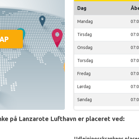
Dag
Åb
Mandag
07:
Tirsdag
07:
Onsdag
07:
Torsdag
07:
Fredag
07:
Lørdag
07:
Søndag
07:
e på Lanzarote Lufthavn er placeret ved:
Udlejningsskrankens placer