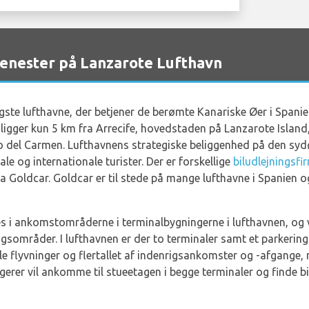
enester på Lanzarote Lufthavn
igste lufthavne, der betjener de berømte Kanariske Øer i Spani
 ligger kun 5 km fra Arrecife, hovedstaden på Lanzarote Islan
 del Carmen. Lufthavnens strategiske beliggenhed på den sydøst
le og internationale turister. Der er forskellige
biludlejningsfi
ma Goldcar. Goldcar er til stede på mange lufthavne i Spanien 
es i ankomstområderne i terminalbygningerne i lufthavnen, og
gsområder. I lufthavnen er der to terminaler samt et parkering
le flyvninger og flertallet af indenrigsankomster og -afgange,
agerer vil ankomme til stueetagen i begge terminaler og finde 