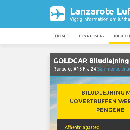
Lanzarote Lu
Vigtig information om luftha
HOME
FLYREJSER
BILUDL
GOLDCAR Biludlejning
Rangeret #15 Fra 24
Sammenlig bilu
BILUDLEJNING 
UOVERTRUFFEN VÆR
PENGENE
Afhentningssted