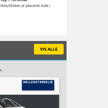
ken/disken er placeret inde i
VIS ALLE
r:
MELLEMSTØRRELSE