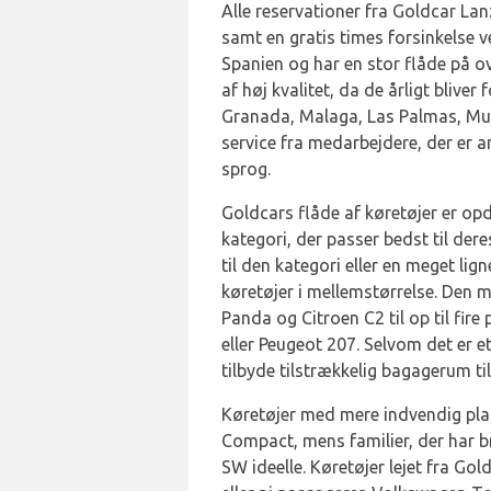
Alle reservationer fra Goldcar Lan
samt en gratis times forsinkelse v
Spanien og har en stor flåde på ov
af høj kvalitet, da de årligt bliver
Granada, Malaga, Las Palmas, Murc
service fra medarbejdere, der er a
sprog.
Goldcars flåde af køretøjer er opd
kategori, der passer bedst til der
til den kategori eller en meget li
køretøjer i mellemstørrelse. Den m
Panda og Citroen C2 til op til fir
eller Peugeot 207. Selvom det er e
tilbyde tilstrækkelig bagagerum ti
Køretøjer med mere indvendig plad
Compact, mens familier, der har 
SW ideelle. Køretøjer lejet fra Go