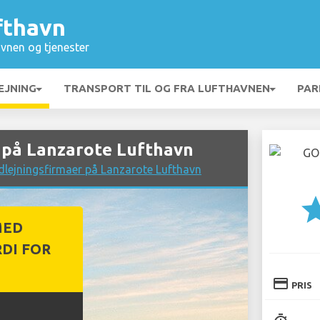
fthavn
vnen og tjenester
EJNING
TRANSPORT TIL OG FRA LUFTHAVNEN
PAR
 på Lanzarote Lufthavn
dlejningsfirmaer på Lanzarote Lufthavn
st
MED
DI FOR
credit_card
PRIS