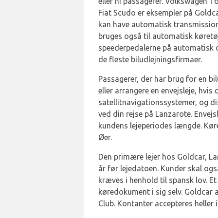
eller ni passagerer. Volkswagen 
Fiat Scudo er eksempler på Goldca
kan have automatisk transmission,
bruges også til automatisk køret
speederpedalerne på automatisk d
de fleste biludlejningsfirmaer.
Passagerer, der har brug for en bi
eller arrangere en envejsleje, hvis
satellitnavigationssystemer, og dis
ved din rejse på Lanzarote. Envejs
kundens lejeperiodes længde. Køre
Øer.
Den primære lejer hos Goldcar, La
år før lejedatoen. Kunder skal og
kræves i henhold til spansk lov. Et
køredokument i sig selv. Goldcar 
Club. Kontanter accepteres heller 