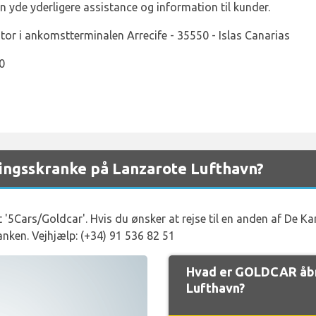
 yde yderligere assistance og information til kunder.
or i ankomstterminalen Arrecife - 35550 - Islas Canarias
0
ngsskranke på Lanzarote Lufthavn?
t '5Cars/Goldcar'. Hvis du ønsker at rejse til en anden af De Ka
anken. Vejhjælp: (+34) 91 536 82 51
Hvad er GOLDCAR åbn
Lufthavn?