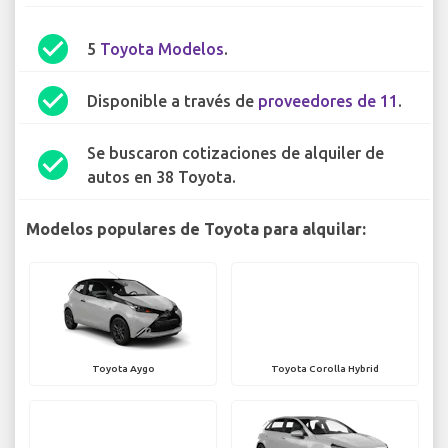
check_circle
5
Toyota Modelos
.
check_circle
Disponible a través de
proveedores de 11
.
Se buscaron cotizaciones de alquiler de
check_circle
autos en 38 Toyota.
Modelos populares de Toyota para alquilar:
Toyota Aygo
Toyota Corolla Hybrid