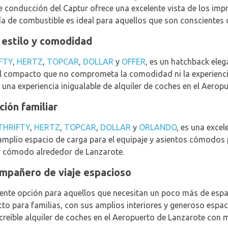
e conducción del Captur ofrece una excelente vista de los imp
a de combustible es ideal para aquellos que son conscientes 
 estilo y comodidad
FTY
,
HERTZ
,
TOPCAR
,
DOLLAR
y
OFFER
, es un hatchback ele
l compacto que no comprometa la comodidad ni la experiencia
 una experiencia inigualable de alquiler de coches en el Aerop
ión familiar
THRIFTY
,
HERTZ
,
TOPCAR
,
DOLLAR
y
ORLANDO
, es una excel
amplio espacio de carga para el equipaje y asientos cómodos 
y cómodo alrededor de Lanzarote.
ompañero de viaje espacioso
elente opción para aquellos que necesitan un poco más de esp
cto para familias, con sus amplios interiores y generoso espac
ncreíble alquiler de coches en el Aeropuerto de Lanzarote con 