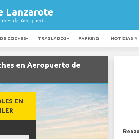
e Lanzarote
nterés del Aeropuerto
 DE COCHES
TRASLADOS
PARKING
NOTICIAS Y
oches en Aeropuerto de
BLES EN
ILER
Renau