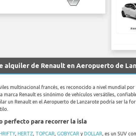
Ren
de alquiler de Renault en Aeropuerto de La
iles multinacional francés, es reconocido a nivel mundial po
. La marca Renault es sinónimo de vehículos versátiles, confia
ilar un Renault en el Aeropuerto de Lanzarote podría ser la fo
ilo.
o perfecto para recorrer la isla
HRIFTY
,
HERTZ
,
TOPCAR
,
GOBYCAR
y
DOLLAR
, es un SUV com