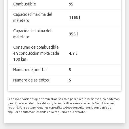
Combustible
95
Capacidad máxima del
1165 l
maletero
Capacidad mínima del
355 l
maletero
Consumo de combustible
en conducción mixta cada
4.7 l
100 km
Número de puertas
5
Numero de asientos
5
Las especificaciones que se muestran son solo para fines informativos, no podemos
garantizar el modelo de vehículo y las especificaciones exactas de Seat Ibiza que
recibirá. Para obtener detalles específicos, debe consultar con la compañía de
alquiler de automóviles dada en Aeropuerto de Lanzarote.