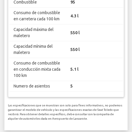
Combustible
95
Consumo de combustible
4.3 l
en carretera cada 100 km
Capacidad máxima del
550 l
maletero
Capacidad mínima del
550 l
maletero
Consumo de combustible
en conducción mixta cada
5.1 l
100 km
Numero de asientos
5
Las especificaciones que se muestran son solo para fines informativos, no podemos
garantizar el modelo de vehículo y las especificaciones exactas de Seat Toledo que
recibirá. Para obtener detalles específicos, debe consultar con la compañía de
alquiler de automóviles dada en Aeropuerto de Lanzarote.