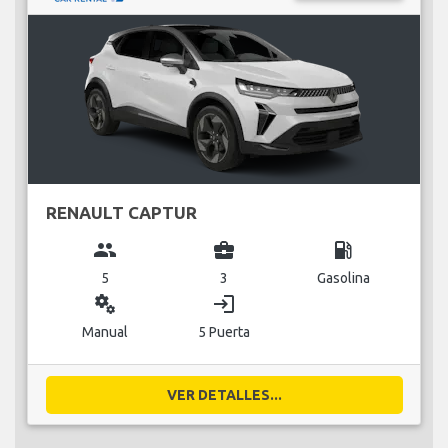
RENAULT CAPTUR
group
business_center
local_gas_station
5
3
Gasolina
miscellaneous_services
login
Manual
5 Puerta
VER DETALLES...