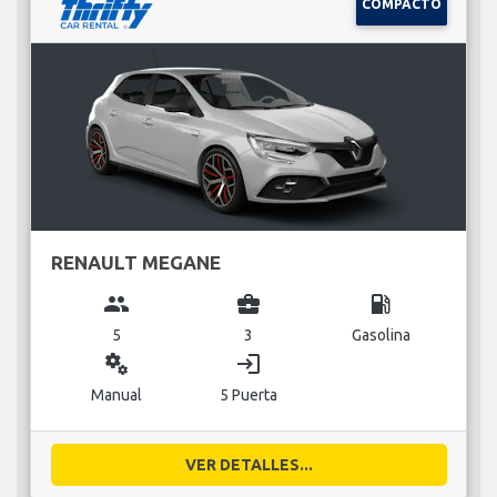
COMPACTO
RENAULT MEGANE
group
business_center
local_gas_station
5
3
Gasolina
miscellaneous_services
login
Manual
5 Puerta
VER DETALLES...