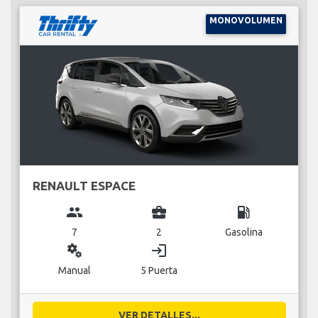
MONOVOLUMEN
RENAULT ESPACE
group
business_center
local_gas_station
7
2
Gasolina
miscellaneous_services
login
Manual
5 Puerta
VER DETALLES...