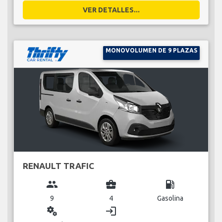
VER DETALLES...
MONOVOLUMEN DE 9 PLAZAS
RENAULT TRAFIC
group
business_center
local_gas_station
9
4
Gasolina
miscellaneous_services
login