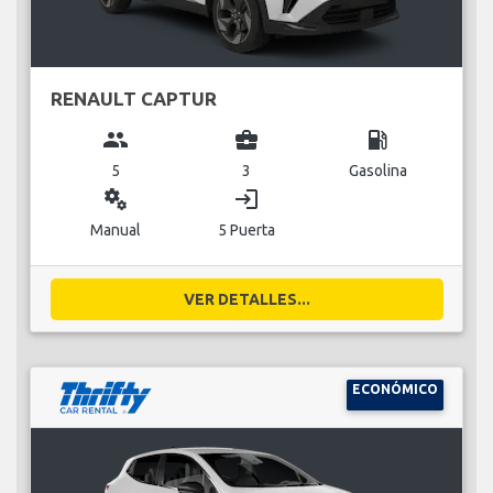
RENAULT CAPTUR
group
business_center
local_gas_station
5
3
Gasolina
miscellaneous_services
login
Manual
5 Puerta
VER DETALLES...
ECONÓMICO