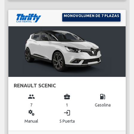
MONOVOLUMEN DE 7 PLAZAS
RENAULT SCENIC
group
business_center
local_gas_station
7
1
Gasolina
miscellaneous_services
login
Manual
5 Puerta