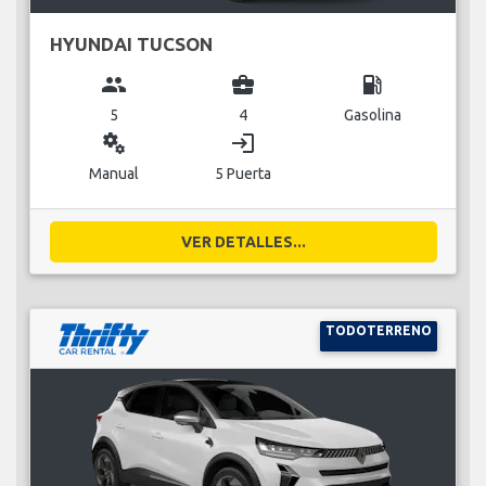
HYUNDAI TUCSON
group
business_center
local_gas_station
5
4
Gasolina
miscellaneous_services
login
Manual
5 Puerta
VER DETALLES...
TODOTERRENO