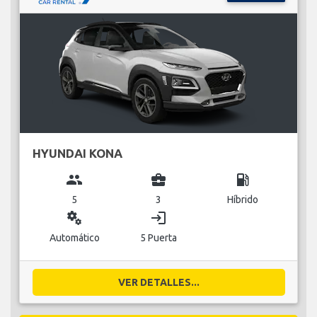
HYUNDAI KONA
group
business_center
local_gas_station
5
3
Híbrido
miscellaneous_services
login
Automático
5 Puerta
VER DETALLES...