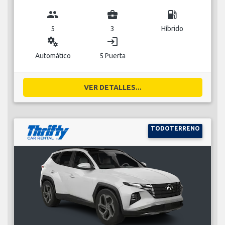
group
business_center
local_gas_station
5
3
Híbrido
miscellaneous_services
login
Automático
5 Puerta
VER DETALLES...
TODOTERRENO