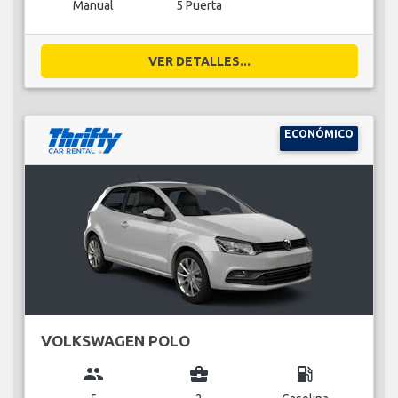
Manual
5 Puerta
VER DETALLES...
ECONÓMICO
VOLKSWAGEN POLO
group
business_center
local_gas_station