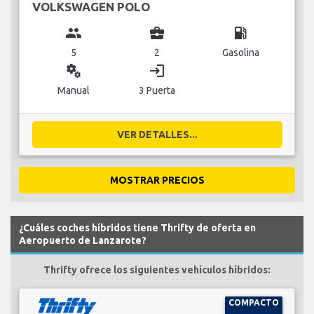
VOLKSWAGEN POLO
group
business_center
local_gas_station
5
2
Gasolina
miscellaneous_services
login
Manual
3 Puerta
VER DETALLES...
MOSTRAR PRECIOS
¿Cuáles coches híbridos tiene Thrifty de oferta en
Aeropuerto de Lanzarote?
Thrifty ofrece los siguientes vehículos híbridos:
COMPACTO