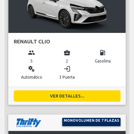
RENAULT CLIO
group
business_center
local_gas_station
5
2
Gasolina
miscellaneous_services
login
Automático
3 Puerta
VER DETALLES...
MONOVOLUMEN DE 7 PLAZAS