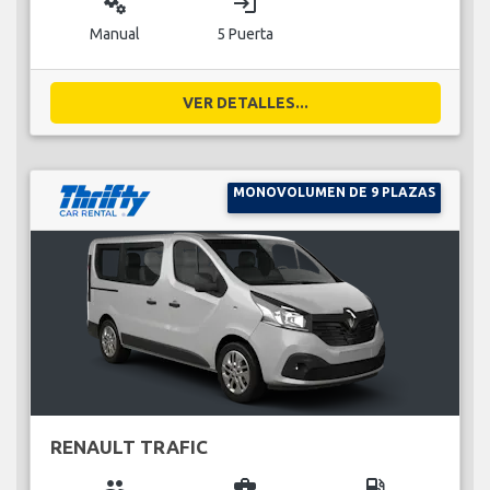
miscellaneous_services
login
Manual
5 Puerta
VER DETALLES...
MONOVOLUMEN DE 9 PLAZAS
RENAULT TRAFIC
group
business_center
local_gas_station