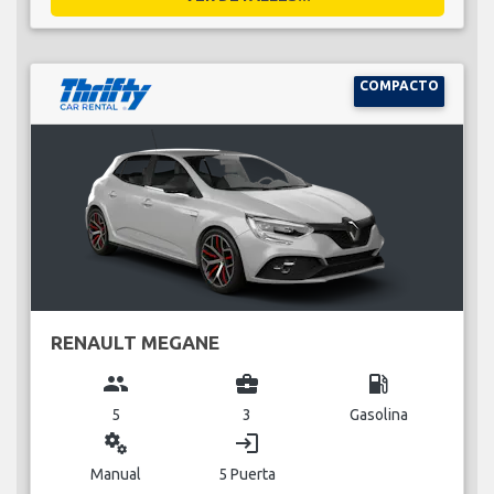
COMPACTO
RENAULT MEGANE
group
business_center
local_gas_station
5
3
Gasolina
miscellaneous_services
login
Manual
5 Puerta