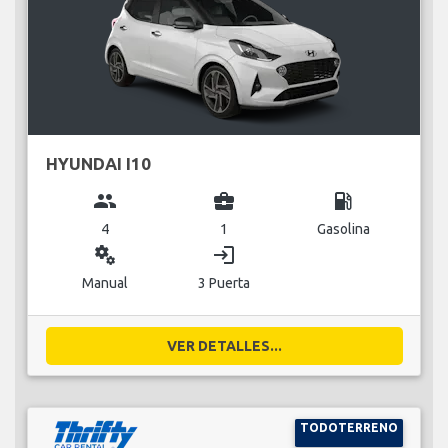
HYUNDAI I10
group
business_center
local_gas_station
4
1
Gasolina
miscellaneous_services
login
Manual
3 Puerta
VER DETALLES...
TODOTERRENO