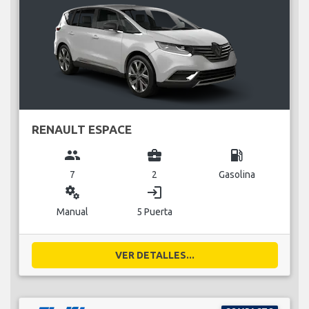
RENAULT ESPACE
group
business_center
local_gas_station
7
2
Gasolina
miscellaneous_services
login
Manual
5 Puerta
VER DETALLES...