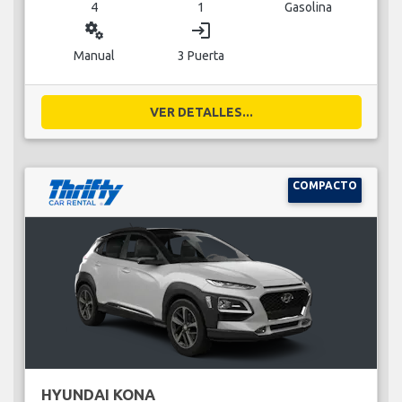
4
1
Gasolina
miscellaneous_services
login
Manual
3 Puerta
VER DETALLES...
COMPACTO
HYUNDAI KONA