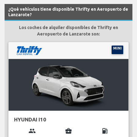
¿Qué vehículos tiene disponible Thrifty en Aeropuerto de
Lanzarote?
Los coches de alquiler disponibles de Thrifty en
Aeropuerto de Lanzarote son:
MINI
HYUNDAI I10
group
business_center
local_gas_station