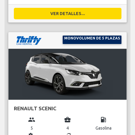
VER DETALLES...
MONOVOLUMEN DE 5 PLAZAS
RENAULT SCENIC
group
business_center
local_gas_station
5
4
Gasolina