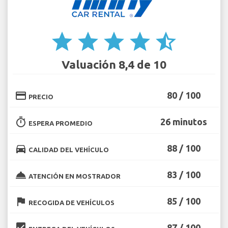
star
star
star
star
star_half
Valuación 8,4 de 10
credit_card
80 / 100
PRECIO
timer
26 minutos
ESPERA PROMEDIO
directions_car
88 / 100
CALIDAD DEL VEHÍCULO
room_service
83 / 100
ATENCIÓN EN MOSTRADOR
flag
85 / 100
RECOGIDA DE VEHÍCULOS
beenhere
87 / 100