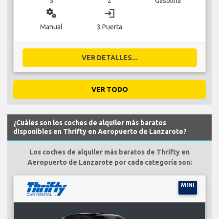
5
2
Gasolina
miscellaneous_services
login
Manual
3 Puerta
VER DETALLES...
VER TODO
¿Cuáles son los coches de alquiler más baratos
disponibles en Thrifty en Aeropuerto de Lanzarote?
Los coches de alquiler más baratos de Thrifty en
Aeropuerto de Lanzarote por cada categoría son:
MINI