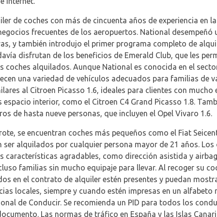
e Internet.
ler de coches con más de cincuenta años de experiencia en la 
 negocios frecuentes de los aeropuertos. National desempeñó 
as, y también introdujo el primer programa completo de alquil
avía disfrutan de los beneficios de Emerald Club, que les per
us coches alquilados. Aunque National es conocida en el secto
frecen una variedad de vehículos adecuados para familias de 
lares al Citroen Picasso 1.6, ideales para clientes con mucho 
spacio interior, como el Citroen C4 Grand Picasso 1.8. Tamb
os de hasta nueve personas, que incluyen el Opel Vivaro 1.6.
ote, se encuentran coches más pequeños como el Fiat Seicento 
 ser alquilados por cualquier persona mayor de 21 años. Lo
 características agradables, como dirección asistida y airbag
cluso familias sin mucho equipaje para llevar. Al recoger su c
 en el contrato de alquiler estén presentes y puedan mostrar
ncias locales, siempre y cuando estén impresas en un alfabeto
ional de Conducir. Se recomienda un PID para todos los condu
 documento. Las normas de tráfico en España y las Islas Cana