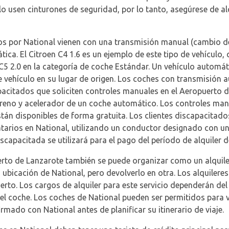
lo usen cinturones de seguridad, por lo tanto, asegúrese de al
os por National vienen con una transmisión manual (cambio d
ca. El Citroen C4 1.6 es un ejemplo de este tipo de vehículo, 
 C5 2.0 en la categoría de coche Estándar. Un vehículo automá
e vehículo en su lugar de origen. Los coches con transmisión
acitados que soliciten controles manuales en el Aeropuerto d
 freno y acelerador de un coche automático. Los controles ma
 están disponibles de forma gratuita. Los clientes discapacita
atarios en National, utilizando un conductor designado con una
iscapacitada se utilizará para el pago del período de alquiler d
erto de Lanzarote también se puede organizar como un alquiler 
a ubicación de National, pero devolverlo en otra. Los alquileres
erto. Los cargos de alquiler para este servicio dependerán del d
el coche. Los coches de National pueden ser permitidos para via
rmado con National antes de planificar su itinerario de viaje.