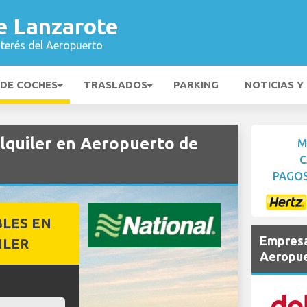
e Lanzarote
nterés del Aeropuerto
 DE COCHES
TRASLADOS
PARKING
NOTICIAS Y
quiler en Aeropuerto de
M
C
PAGOS
BLES EN
Empresa
ILER
Aeropue