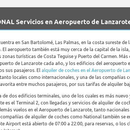
ONAL Servicios en Aeropuerto de Lanzarot
uentra en San Bartolomé, Las Palmas, en la costa sureste de la
 El aeropuerto también está muy cerca de la capital de la isla
s zonas turísticas de Costa Teguise y Puerto del Carmen. Más 
opuerto de Lanzarote cada año, y los edificios del aeropuerto
os sus pasajeros. El
alquiler de coches en el Aeropuerto de La
tanto locales como internacionales, y una de las compañías c
avorita entre muchos pasajeros, por sus tarifas de alquiler baj
 de dos edificios terminales, uno de los cuales es más nuevo 
te es el Terminal 2, con llegadas y servicios de alquiler de coch
demás vuelos en el Aeropuerto de Lanzarote, tanto nacionales
 compañías de alquiler de coches como National también se en
te Airport está abierto de 07:00 a 22:00, para reservas, o los 