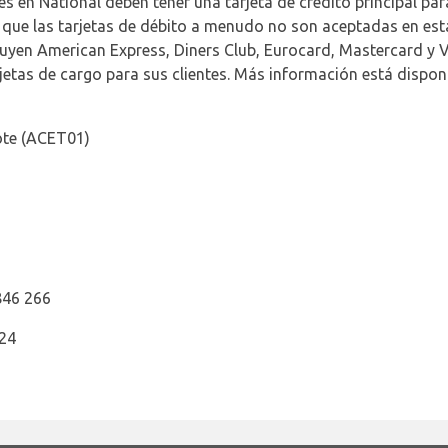
s en National deben tener una tarjeta de crédito principal par
 que las tarjetas de débito a menudo no son aceptadas en esta
cluyen American Express, Diners Club, Eurocard, Mastercard y V
jetas de cargo para sus clientes. Más información está disponi
ote (ACET01)
846 266
724