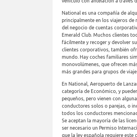
vehículo con antelación a través d
National es una compañía de alqui
principalmente en los viajeros de
del negocio de cuentas corporativ
Emerald Club. Muchos clientes tod
fácilmente y recoger y devolver s
clientes corporativos, también o
mundo. Hay coches familiares simi
monovolúmenes, que ofrecen más e
más grandes para grupos de viajer
En National, Aeropuerto de Lanzar
categoría de Económico, y pueden
pequeños, pero vienen con algunas
conductores solos o parejas, o in
todos los conductores mencionados
Se aceptan la mayoría de las lice
ser necesario un Permiso Internac
que la ley española requiere este