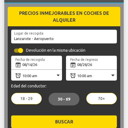
PRECIOS INMEJORABLES EN COCHES DE
ALQUILER
Lugar de recogida
Devolución en la misma ubicación
Fecha de recogida
Fecha de regreso
Edad del conductor:
18 - 29
70+
30 - 69
BUSCAR