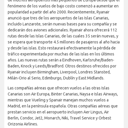
de muchos aeropuertos más pequeños de Europa desde que el
fenómeno de los vuelos de bajo costo comenzó a aumentar en
popularidad a partir del año 2000. Recientemente, Ryanair
anunció que tres de los aeropuertos de las Islas Canarias,
incluido Lanzarote, serán nuevas bases para su compañía y se
dedicarán dos aviones adicionales. Ryanair ahora ofrecerá 112
rutas desde las Islas Canarias, de las cuales 35 serán nuevas, y
se espera que transporte 4.5 millones de pasajeros al año hacia
y desde las islas. Esto restaurará efectivamente la pérdida de
tráfico experimentada por muchas de las islas en los últimos
años. Las nuevas rutas serán a Eindhoven, Karlsruhe/Baden-
Baden, Knock y Leeds/Bradford. Otros destinos ofrecidos por
Ryanair incluyen Birmingham, Liverpool, Londres Stansted,
Milán-Orio al Serio, Edimburgo, Dublín y East Midlands.
Las compañías aéreas que ofrecen vuelos a las otras Islas
Canarias son Air Europa, Binter Canarias, Naysa e Islas Airways,
mientras que Vueling y Spanair manejan muchos vuelos a
Madrid, en la península española. Otras compañías aéreas que
prestan servicio en el aeropuerto incluyen Aer Lingus, Air
Berlin, Condor, Jet2, Monarch, Niki, Travel Service y Orbest
Orizonia Airlines.