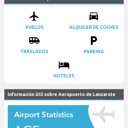
airplanemode_active
drive_eta
VUELOS
ALQUILER DE COCHES
airport_shuttle
local_parking
TRASLADOS
PARKING
local_hotel
HOTELES
Información útil sobre Aeropuerto de Lanzarote