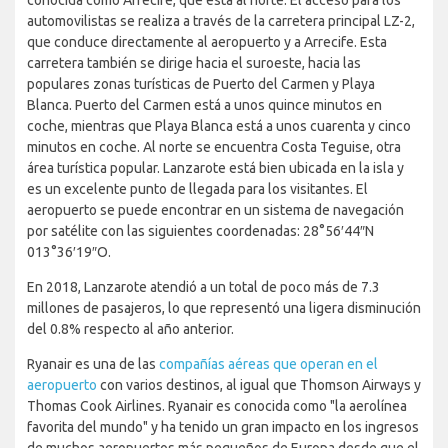
conocida como Arrecife, que está al norte. El acceso para los
automovilistas se realiza a través de la carretera principal LZ-2,
que conduce directamente al aeropuerto y a Arrecife. Esta
carretera también se dirige hacia el suroeste, hacia las
populares zonas turísticas de Puerto del Carmen y Playa
Blanca. Puerto del Carmen está a unos quince minutos en
coche, mientras que Playa Blanca está a unos cuarenta y cinco
minutos en coche. Al norte se encuentra Costa Teguise, otra
área turística popular. Lanzarote está bien ubicada en la isla y
es un excelente punto de llegada para los visitantes. El
aeropuerto se puede encontrar en un sistema de navegación
por satélite con las siguientes coordenadas: 28°56′44″N
013°36′19″O.
En 2018, Lanzarote atendió a un total de poco más de 7.3
millones de pasajeros, lo que representó una ligera disminución
del 0.8% respecto al año anterior.
Ryanair es una de las
compañías aéreas que operan en el
aeropuerto
con varios destinos, al igual que Thomson Airways y
Thomas Cook Airlines. Ryanair es conocida como "la aerolínea
favorita del mundo" y ha tenido un gran impacto en los ingresos