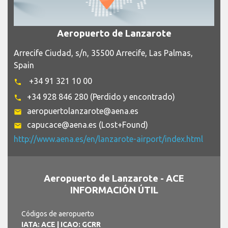
Aeropuerto de Lanzarote
Arrecife Ciudad, s/n, 35500 Arrecife, Las Palmas,
Spain
+34 91 321 10 00
phone
+34 928 846 280 (Perdido y encontrado)
phone
aeropuertolanzarote@aena.es
email
capucace@aena.es (Lost+Found)
email
http://www.aena.es/en/lanzarote-airport/index.html
Aeropuerto de Lanzarote - ACE
INFORMACIÓN ÚTIL
Códigos de aeropuerto
IATA: ACE
| ICAO: GCRR