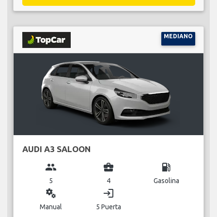
MEDIANO
AUDI A3 SALOON
group
business_center
local_gas_station
5
4
Gasolina
miscellaneous_services
login
Manual
5 Puerta