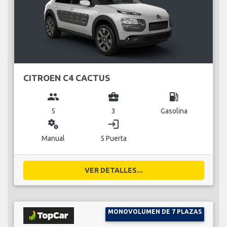
CITROEN C4 CACTUS
group
business_center
local_gas_station
5
3
Gasolina
miscellaneous_services
login
Manual
5 Puerta
VER DETALLES...
MONOVOLUMEN DE 7 PLAZAS