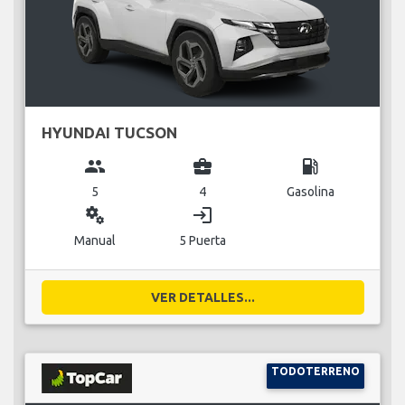
HYUNDAI TUCSON
group
business_center
local_gas_station
5
4
Gasolina
miscellaneous_services
login
Manual
5 Puerta
VER DETALLES...
TODOTERRENO