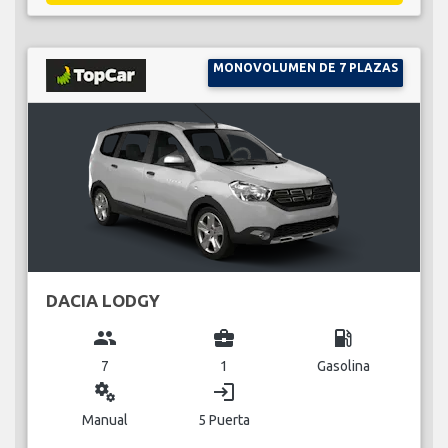
MONOVOLUMEN DE 7 PLAZAS
DACIA LODGY
group
business_center
local_gas_station
7
1
Gasolina
miscellaneous_services
login
Manual
5 Puerta