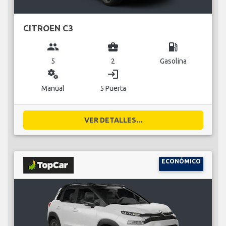
CITROEN C3
group
business_center
local_gas_station
5
2
Gasolina
miscellaneous_services
login
Manual
5 Puerta
VER DETALLES...
ECONÓMICO