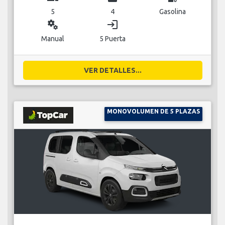
5
4
Gasolina
miscellaneous_services
login
Manual
5 Puerta
VER DETALLES...
MONOVOLUMEN DE 5 PLAZAS