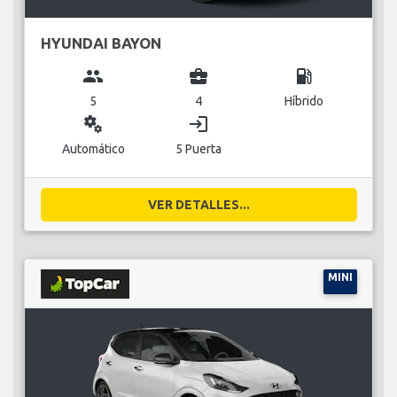
HYUNDAI BAYON
group
business_center
local_gas_station
5
4
Híbrido
miscellaneous_services
login
Automático
5 Puerta
VER DETALLES...
MINI