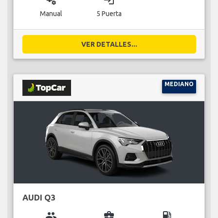
miscellaneous_services
login
Manual
5 Puerta
VER DETALLES...
MEDIANO
AUDI Q3
group
business_center
local_gas_station