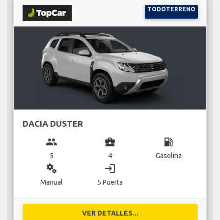
TODOTERRENO
DACIA DUSTER
group
business_center
local_gas_station
5
4
Gasolina
miscellaneous_services
login
Manual
5 Puerta
VER DETALLES...