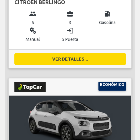
CITROEN BERLINGO
group
business_center
local_gas_station
5
3
Gasolina
miscellaneous_services
login
Manual
5 Puerta
VER DETALLES...
ECONÓMICO