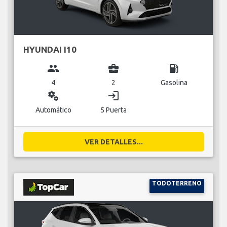
HYUNDAI I10
group
business_center
local_gas_station
4
2
Gasolina
miscellaneous_services
login
Automático
5 Puerta
VER DETALLES...
TODOTERRENO