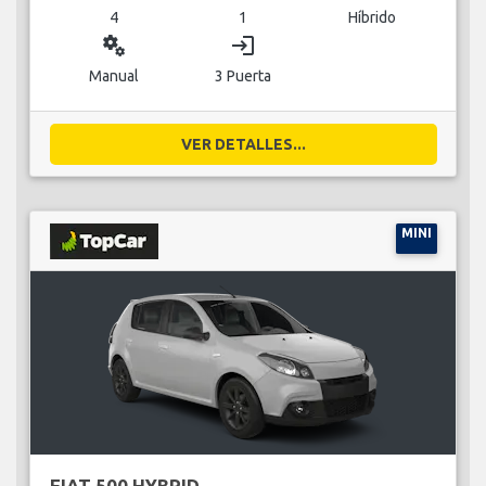
4
1
Híbrido
miscellaneous_services
login
Manual
3 Puerta
VER DETALLES...
MINI
FIAT 500 HYBRID