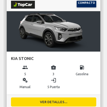
COMPACTO
KIA STONIC
group
business_center
local_gas_station
5
3
Gasolina
miscellaneous_services
login
Manual
5 Puerta
VER DETALLES...