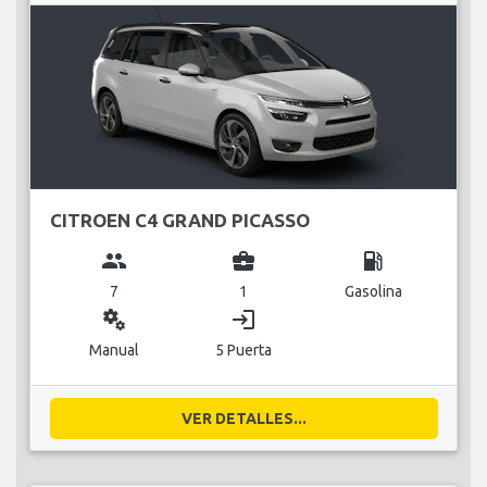
CITROEN C4 GRAND PICASSO
group
business_center
local_gas_station
7
1
Gasolina
miscellaneous_services
login
Manual
5 Puerta
VER DETALLES...