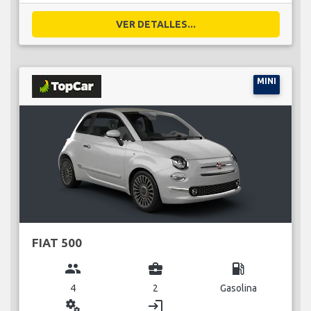
VER DETALLES...
MINI
FIAT 500
group
business_center
local_gas_station
4
2
Gasolina
miscellaneous_services
login