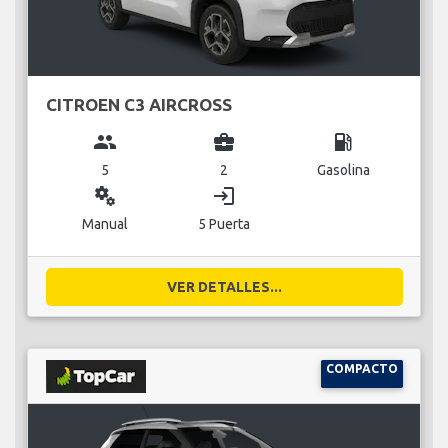
CITROEN C3 AIRCROSS
group
business_center
local_gas_station
5
2
Gasolina
miscellaneous_services
login
Manual
5 Puerta
VER DETALLES...
COMPACTO