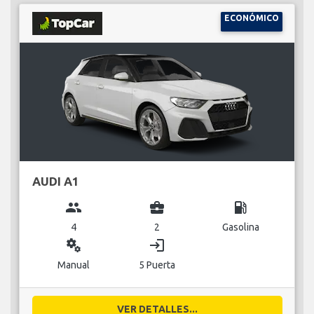
ECONÓMICO
AUDI A1
group
business_center
local_gas_station
4
2
Gasolina
miscellaneous_services
login
Manual
5 Puerta
VER DETALLES...