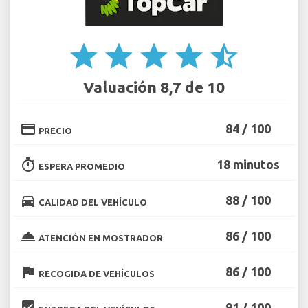
star
star
star
star
star_half
Valuación 8,7 de 10
credit_card
84 / 100
PRECIO
timer
18 minutos
ESPERA PROMEDIO
directions_car
88 / 100
CALIDAD DEL VEHÍCULO
room_service
86 / 100
ATENCIÓN EN MOSTRADOR
flag
86 / 100
RECOGIDA DE VEHÍCULOS
beenhere
91 / 100