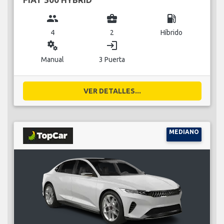
group
business_center
local_gas_station
4
2
Híbrido
miscellaneous_services
login
Manual
3 Puerta
VER DETALLES...
MEDIANO