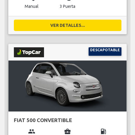
Manual
3 Puerta
VER DETALLES...
DESCAPOTABLE
FIAT 500 CONVERTIBLE
group
business_center
local_gas_station