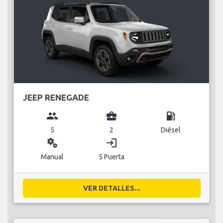
JEEP RENEGADE
group
business_center
local_gas_station
5
2
Diésel
miscellaneous_services
login
Manual
5 Puerta
VER DETALLES...