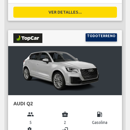
VER DETALLES...
TODOTERRENO
AUDI Q2
group
business_center
local_gas_station
5
2
Gasolina