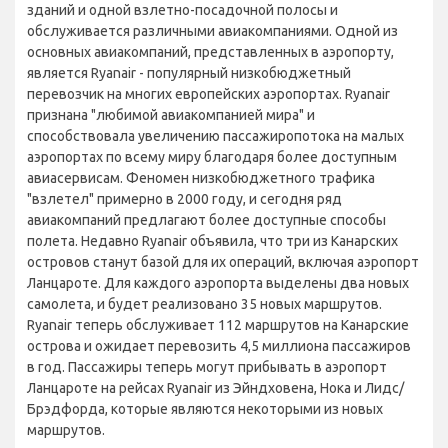
зданий и одной взлетно-посадочной полосы и
обслуживается различными авиакомпаниями. Одной из
основных авиакомпаний, представленных в аэропорту,
является Ryanair - популярный низкобюджетный
перевозчик на многих европейских аэропортах. Ryanair
признана "любимой авиакомпанией мира" и
способствовала увеличению пассажиропотока на малых
аэропортах по всему миру благодаря более доступным
авиасервисам. Феномен низкобюджетного трафика
"взлетел" примерно в 2000 году, и сегодня ряд
авиакомпаний предлагают более доступные способы
полета. Недавно Ryanair объявила, что три из Канарских
островов станут базой для их операций, включая аэропорт
Ланцароте. Для каждого аэропорта выделены два новых
самолета, и будет реализовано 35 новых маршрутов.
Ryanair теперь обслуживает 112 маршрутов на Канарские
острова и ожидает перевозить 4,5 миллиона пассажиров
в год. Пассажиры теперь могут прибывать в аэропорт
Ланцароте на рейсах Ryanair из Эйндховена, Нока и Лидс/
Брэдфорда, которые являются некоторыми из новых
маршрутов.