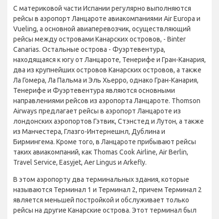
С материковой части Испании регулярно выполняются
рейсы в аэропорт Ланцароте авиакомпаниями Air Europa и
Vueling, а основной авиаперевозчик, осуществляющий
рейсы между островами Канарских островов, - Binter
Canarias. Остальные острова - Фуэртевентура,
находящаяся к югу от Ланцароте, Тенерифе и Гран-Канария,
два из крупнейших островов Канарских островов, а также
Ла Гомера, Ла Пальма и Эль Хьерро, однако Гран-Канария,
Тенерифе и Фуэртевентура являются основными
направлениями рейсов из аэропорта Ланцароте. Thomson
Airways предлагает рейсы в аэропорт Ланцароте из
лондонских аэропортов Гэтвик, Стэнстед и Лутон, а также
из Манчестера, Глазго-Интернешнл, Дублина и
Бирмингема. Кроме того, в Ланцароте прибывают рейсы
таких авиакомпаний, как Thomas Cook Airline, Air Berlin,
Travel Service, Easyjet, Aer Lingus и Arkefly.
В этом аэропорту два терминальных здания, которые
называются Терминал 1 и Терминал 2, причем Терминал 2
является меньшей постройкой и обслуживает только
рейсы на другие Канарские острова. Этот терминал был