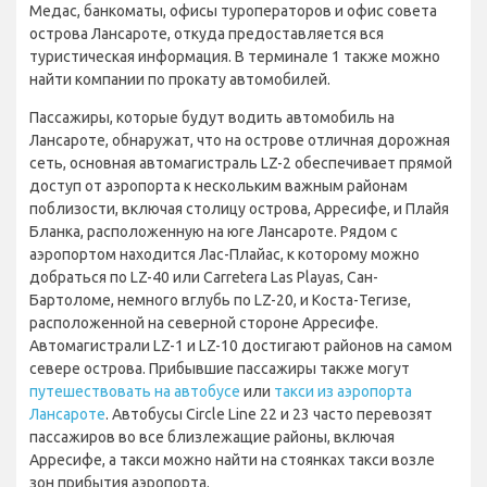
Медас, банкоматы, офисы туроператоров и офис совета
острова Лансароте, откуда предоставляется вся
туристическая информация. В терминале 1 также можно
найти компании по прокату автомобилей.
Пассажиры, которые будут водить автомобиль на
Лансароте, обнаружат, что на острове отличная дорожная
сеть, основная автомагистраль LZ-2 обеспечивает прямой
доступ от аэропорта к нескольким важным районам
поблизости, включая столицу острова, Арресифе, и Плайя
Бланка, расположенную на юге Лансароте. Рядом с
аэропортом находится Лас-Плайас, к которому можно
добраться по LZ-40 или Carretera Las Playas, Сан-
Бартоломе, немного вглубь по LZ-20, и Коста-Тегизе,
расположенной на северной стороне Арресифе.
Автомагистрали LZ-1 и LZ-10 достигают районов на самом
севере острова. Прибывшие пассажиры также могут
путешествовать на автобусе
или
такси из аэропорта
Лансароте
. Автобусы Circle Line 22 и 23 часто перевозят
пассажиров во все близлежащие районы, включая
Арресифе, а такси можно найти на стоянках такси возле
зон прибытия аэропорта.