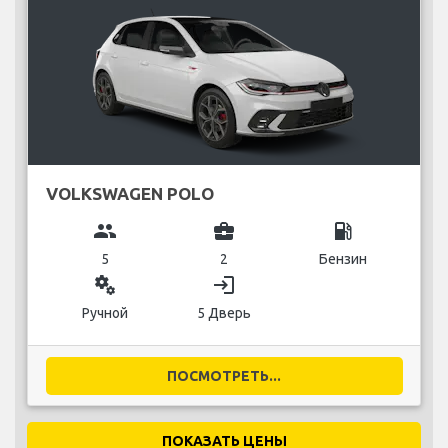
VOLKSWAGEN POLO
group
business_center
local_gas_station
5
2
Бензин
miscellaneous_services
login
Ручной
5 Дверь
ПОСМОТРЕТЬ...
ПОКАЗАТЬ ЦЕНЫ