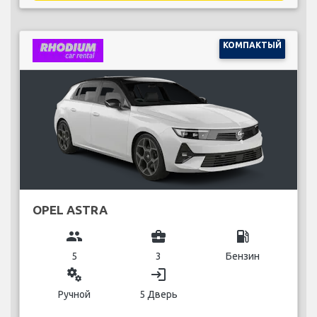
КОМПАКТЫЙ
OPEL ASTRA
group
business_center
local_gas_station
5
3
Бензин
miscellaneous_services
login
Ручной
5 Дверь