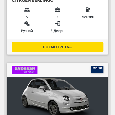
CITROEN BERLINGO
group
business_center
local_gas_station
5
3
Бензин
miscellaneous_services
login
Ручной
5 Дверь
ПОСМОТРЕТЬ...
МИНИ