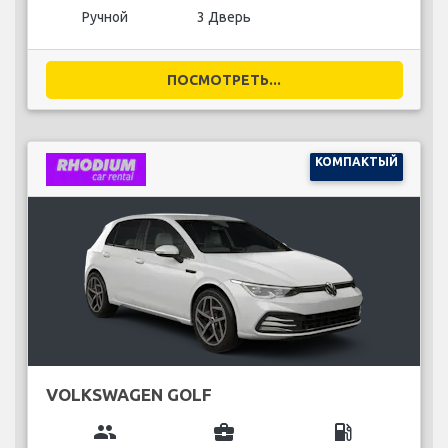
Ручной
3 Дверь
ПОСМОТРЕТЬ...
КОМПАКТЫЙ
VOLKSWAGEN GOLF
group
business_center
local_gas_station