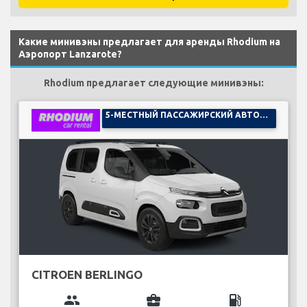
Какие минивэны предлагает для аренды Rhodium на
Аэропорт Lanzarote?
Rhodium предлагает следующие минивэны:
5-МЕСТНЫЙ ПАССАЖИРСКИЙ АВТОМОБИЛЬ
CITROEN BERLINGO
group
business_center
local_gas_station