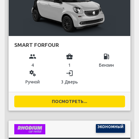
SMART FORFOUR
group
business_center
local_gas_station
4
1
Бензин
miscellaneous_services
login
Ручной
3 Дверь
ПОСМОТРЕТЬ...
ЭКОНОМНЫЙ