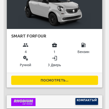
SMART FORFOUR
group
business_center
local_gas_station
4
1
Бензин
miscellaneous_services
login
Ручной
3 Дверь
ПОСМОТРЕТЬ...
КОМПАКТЫЙ