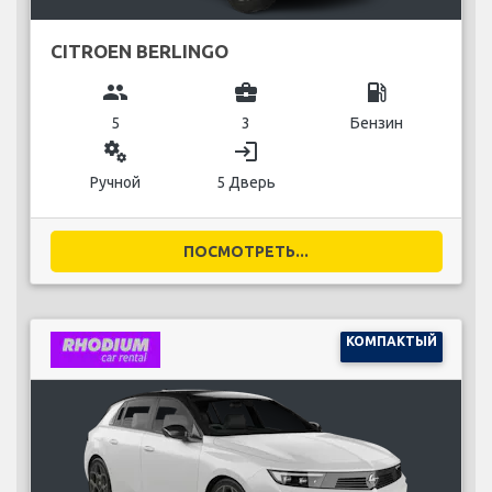
CITROEN BERLINGO
group
business_center
local_gas_station
5
3
Бензин
miscellaneous_services
login
Ручной
5 Дверь
ПОСМОТРЕТЬ...
КОМПАКТЫЙ