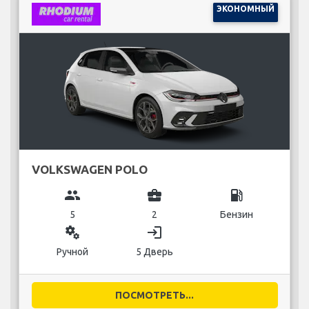
ЭКОНОМНЫЙ
VOLKSWAGEN POLO
group
business_center
local_gas_station
5
2
Бензин
miscellaneous_services
login
Ручной
5 Дверь
ПОСМОТРЕТЬ...