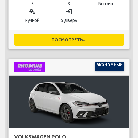
5
3
Бензин
miscellaneous_services
login
Ручной
5 Дверь
ПОСМОТРЕТЬ...
ЭКОНОМНЫЙ
VOLKSWAGEN POLO