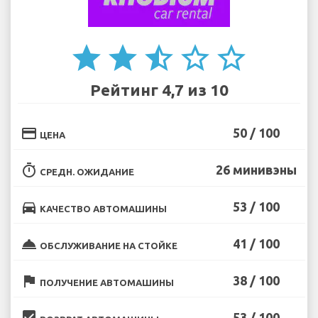
star
star
star_half
star_border
star_border
Рейтинг 4,7 из 10
credit_card
50 / 100
ЦЕНА
timer
26 минивэны
СРЕДН. ОЖИДАНИЕ
directions_car
53 / 100
КАЧЕСТВО АВТОМАШИНЫ
room_service
41 / 100
ОБСЛУЖИВАНИЕ НА СТОЙКЕ
flag
38 / 100
ПОЛУЧЕНИЕ АВТОМАШИНЫ
beenhere
53 / 100