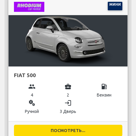
МИНИ
FIAT 500
group
business_center
local_gas_station
4
2
Бензин
miscellaneous_services
login
Ручной
3 Дверь
ПОСМОТРЕТЬ...