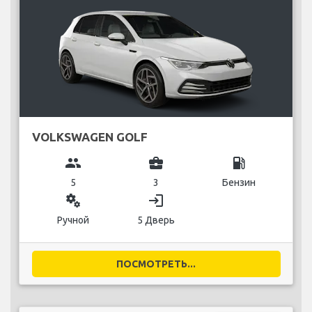
VOLKSWAGEN GOLF
group
business_center
local_gas_station
5
3
Бензин
miscellaneous_services
login
Ручной
5 Дверь
ПОСМОТРЕТЬ...