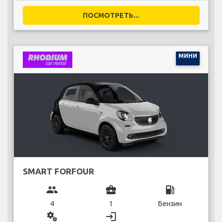
ПОСМОТРЕТЬ...
МИНИ
SMART FORFOUR
group
business_center
local_gas_station
4
1
Бензин
miscellaneous_services
login