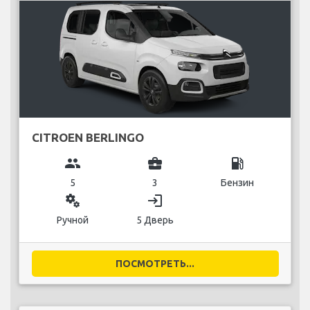
CITROEN BERLINGO
group
business_center
local_gas_station
5
3
Бензин
miscellaneous_services
login
Ручной
5 Дверь
ПОСМОТРЕТЬ...