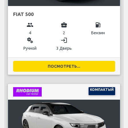
FIAT 500
group
business_center
local_gas_station
4
2
Бензин
miscellaneous_services
login
Ручной
3 Дверь
ПОСМОТРЕТЬ...
КОМПАКТЫЙ