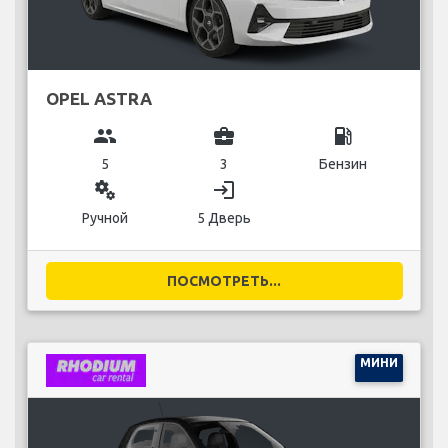
OPEL ASTRA
group
business_center
local_gas_station
5
3
Бензин
miscellaneous_services
login
Ручной
5 Дверь
ПОСМОТРЕТЬ...
МИНИ