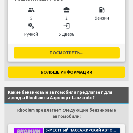
group
business_center
local_gas_station
5
2
Бензин
miscellaneous_services
login
Ручной
5 Дверь
ПОСМОТРЕТЬ...
БОЛЬШЕ ИНФОРМАЦИИ
Какие бензиновые автомобили предлагает для
аренды Rhodium на Аэропорт Lanzarote?
Rhodium предлагает следующие бензиновые
автомобили:
5-МЕСТНЫЙ ПАССАЖИРСКИЙ АВТОМОБИЛЬ