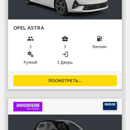
OPEL ASTRA
group
business_center
local_gas_station
5
3
Бензин
miscellaneous_services
login
Ручной
5 Дверь
ПОСМОТРЕТЬ...
МИНИ