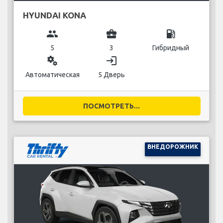
HYUNDAI KONA
group
business_center
local_gas_station
5
3
Гибридный
miscellaneous_services
login
Автоматическая
5 Дверь
ПОСМОТРЕТЬ...
ВНЕДОРОЖНИК