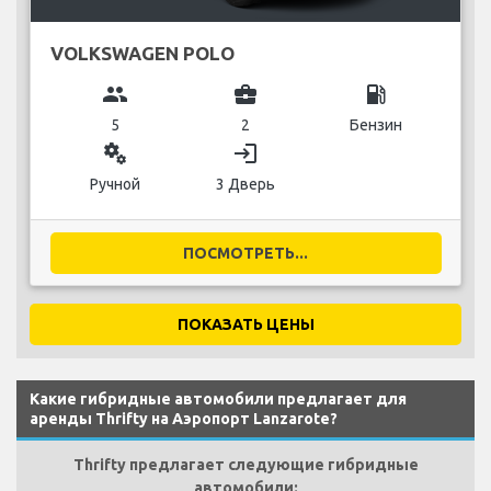
VOLKSWAGEN POLO
group
business_center
local_gas_station
5
2
Бензин
miscellaneous_services
login
Ручной
3 Дверь
ПОСМОТРЕТЬ...
ПОКАЗАТЬ ЦЕНЫ
Какие гибридные автомобили предлагает для
аренды Thrifty на Аэропорт Lanzarote?
Thrifty предлагает следующие гибридные
автомобили: