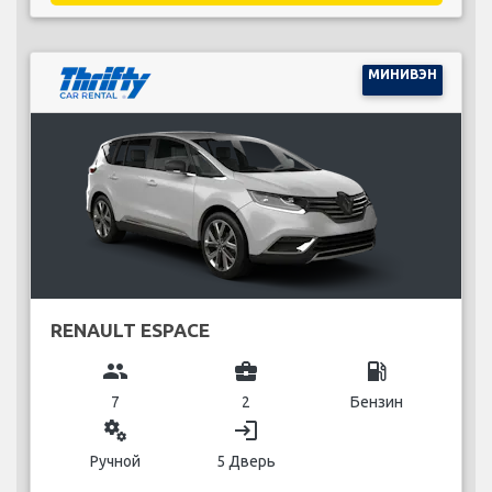
МИНИВЭН
RENAULT ESPACE
group
business_center
local_gas_station
7
2
Бензин
miscellaneous_services
login
Ручной
5 Дверь