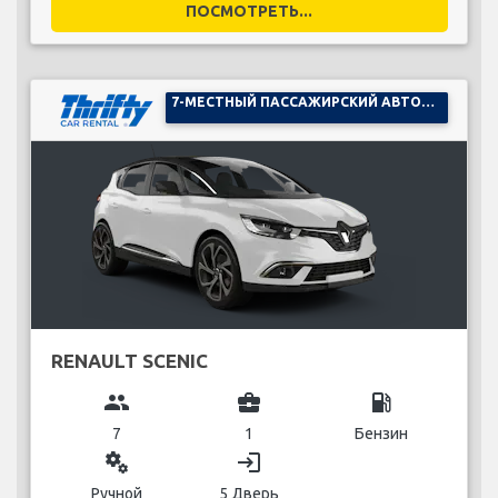
ПОСМОТРЕТЬ...
7-МЕСТНЫЙ ПАССАЖИРСКИЙ АВТОМОБИЛЬ
RENAULT SCENIC
group
business_center
local_gas_station
7
1
Бензин
miscellaneous_services
login
Ручной
5 Дверь