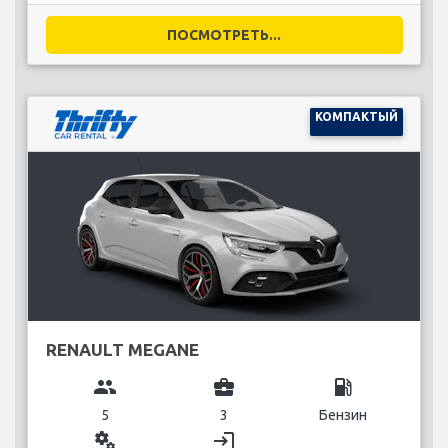
ПОСМОТРЕТЬ...
КОМПАКТЫЙ
RENAULT MEGANE
group
business_center
local_gas_station
5
3
Бензин
miscellaneous_services
login