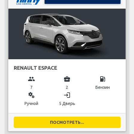
RENAULT ESPACE
group
business_center
local_gas_station
7
2
Бензин
miscellaneous_services
login
Ручной
5 Дверь
ПОСМОТРЕТЬ...