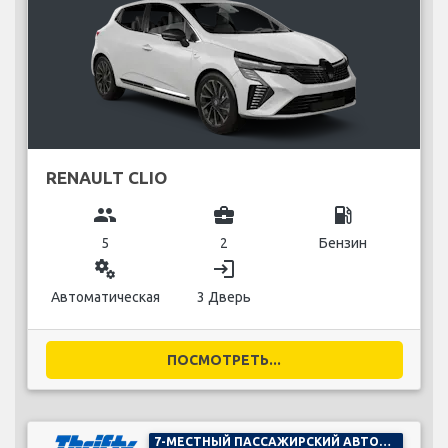
RENAULT CLIO
group
business_center
local_gas_station
5
2
Бензин
miscellaneous_services
login
Автоматическая
3 Дверь
ПОСМОТРЕТЬ...
7-МЕСТНЫЙ ПАССАЖИРСКИЙ АВТОМОБИЛЬ