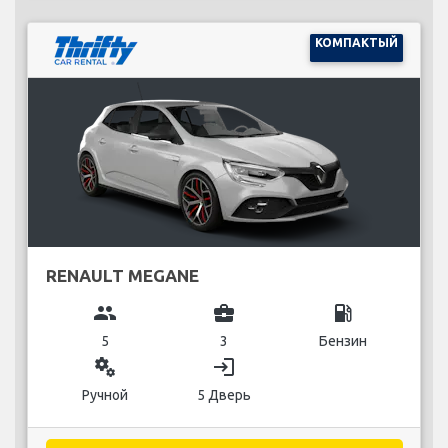
КОМПАКТЫЙ
RENAULT MEGANE
group
business_center
local_gas_station
5
3
Бензин
miscellaneous_services
login
Ручной
5 Дверь