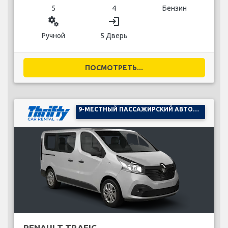
5
4
Бензин
miscellaneous_services
login
Ручной
5 Дверь
ПОСМОТРЕТЬ...
9-МЕСТНЫЙ ПАССАЖИРСКИЙ АВТОМОБИЛЬ
RENAULT TRAFIC