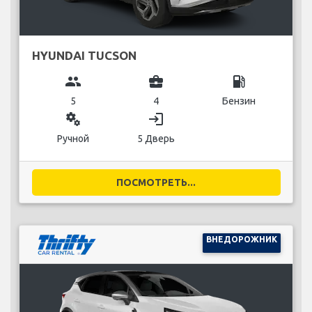
HYUNDAI TUCSON
group
business_center
local_gas_station
5
4
Бензин
miscellaneous_services
login
Ручной
5 Дверь
ПОСМОТРЕТЬ...
ВНЕДОРОЖНИК