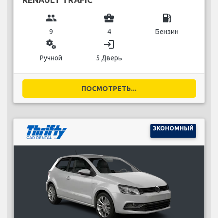
group
business_center
local_gas_station
9
4
Бензин
miscellaneous_services
login
Ручной
5 Дверь
ПОСМОТРЕТЬ...
ЭКОНОМНЫЙ