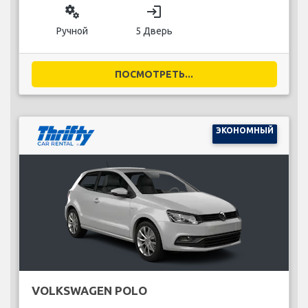
miscellaneous_services
login
Ручной
5 Дверь
ПОСМОТРЕТЬ...
ЭКОНОМНЫЙ
VOLKSWAGEN POLO