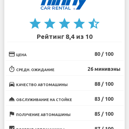
star
star
star
star
star_half
Рейтинг 8,4 из 10
credit_card
80 / 100
ЦЕНА
timer
26 минивэны
СРЕДН. ОЖИДАНИЕ
directions_car
88 / 100
КАЧЕСТВО АВТОМАШИНЫ
room_service
83 / 100
ОБСЛУЖИВАНИЕ НА СТОЙКЕ
flag
85 / 100
ПОЛУЧЕНИЕ АВТОМАШИНЫ
beenhere
87 / 100