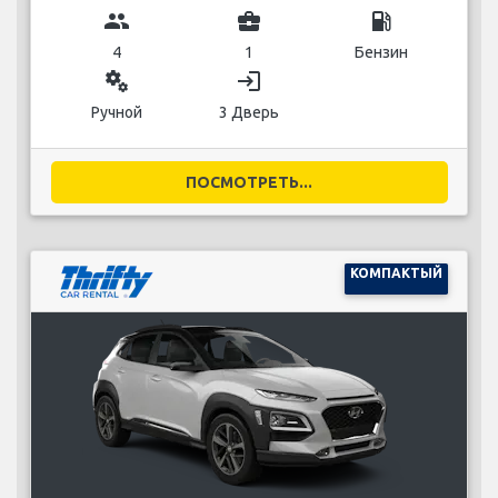
group
business_center
local_gas_station
4
1
Бензин
miscellaneous_services
login
Ручной
3 Дверь
ПОСМОТРЕТЬ...
КОМПАКТЫЙ