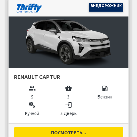
ВНЕДОРОЖНИК
RENAULT CAPTUR
group
business_center
local_gas_station
5
3
Бензин
miscellaneous_services
login
Ручной
5 Дверь
ПОСМОТРЕТЬ...