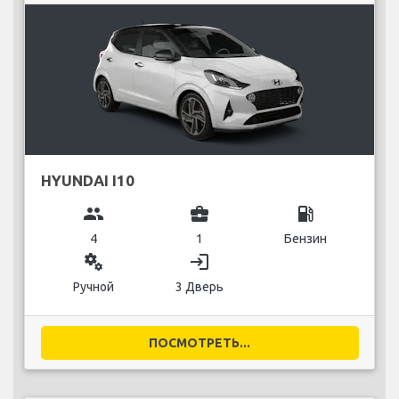
HYUNDAI I10
group
business_center
local_gas_station
4
1
Бензин
miscellaneous_services
login
Ручной
3 Дверь
ПОСМОТРЕТЬ...