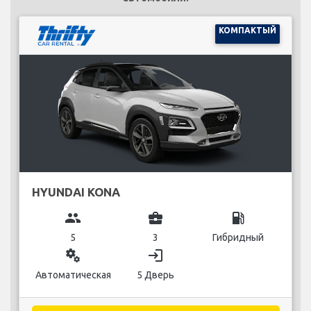
КОМПАКТЫЙ
HYUNDAI KONA
group
business_center
local_gas_station
5
3
Гибридный
miscellaneous_services
login
Автоматическая
5 Дверь