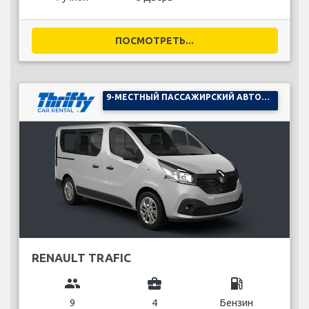
ПОСМОТРЕТЬ...
9-МЕСТНЫЙ ПАССАЖИРСКИЙ АВТОМОБИЛЬ
RENAULT TRAFIC
group
business_center
local_gas_station
9
4
Бензин