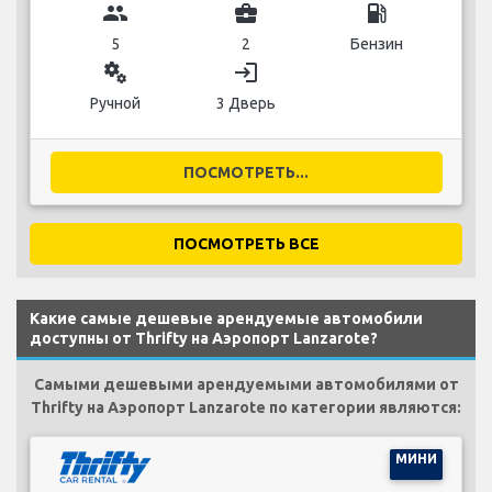
group
business_center
local_gas_station
5
2
Бензин
miscellaneous_services
login
Ручной
3 Дверь
ПОСМОТРЕТЬ...
ПОСМОТРЕТЬ ВСЕ
Какие самые дешевые арендуемые автомобили
доступны от Thrifty на Аэропорт Lanzarote?
Самыми дешевыми арендуемыми автомобилями от
Thrifty на Аэропорт Lanzarote по категории являются:
МИНИ