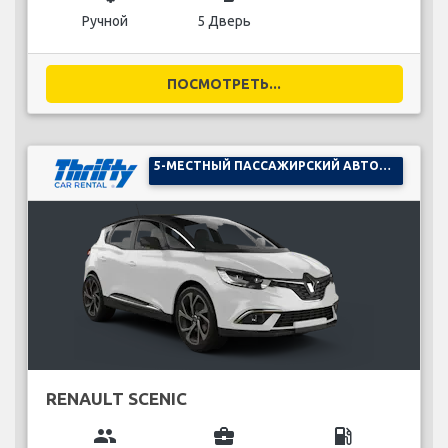
Ручной
5 Дверь
ПОСМОТРЕТЬ...
5-МЕСТНЫЙ ПАССАЖИРСКИЙ АВТОМОБИЛЬ
RENAULT SCENIC
group
business_center
local_gas_station