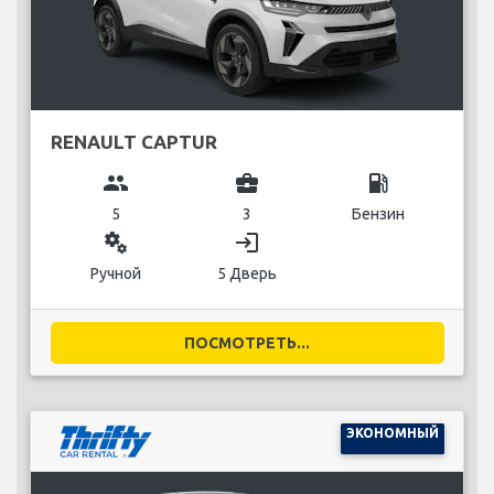
RENAULT CAPTUR
group
business_center
local_gas_station
5
3
Бензин
miscellaneous_services
login
Ручной
5 Дверь
ПОСМОТРЕТЬ...
ЭКОНОМНЫЙ