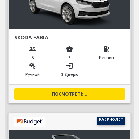
SKODA FABIA
group
business_center
local_gas_station
5
2
Бензин
miscellaneous_services
login
Ручной
3 Дверь
ПОСМОТРЕТЬ...
КАБРИОЛЕТ