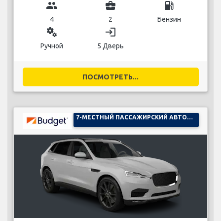
group
business_center
local_gas_station
4
2
Бензин
miscellaneous_services
login
Ручной
5 Дверь
ПОСМОТРЕТЬ...
7-МЕСТНЫЙ ПАССАЖИРСКИЙ АВТОМОБИЛЬ