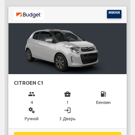
МИНИ
CITROEN C1
group
business_center
local_gas_station
4
1
Бензин
miscellaneous_services
login
Ручной
3 Дверь