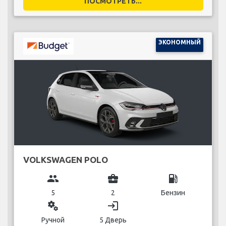
ПОСМОТРЕТЬ...
ЭКОНОМНЫЙ
VOLKSWAGEN POLO
group
business_center
local_gas_station
5
2
Бензин
miscellaneous_services
login
Ручной
5 Дверь