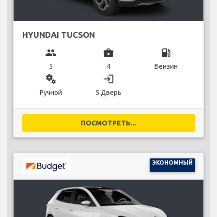
HYUNDAI TUCSON
group
business_center
local_gas_station
5
4
Бензин
miscellaneous_services
login
Ручной
5 Дверь
ПОСМОТРЕТЬ...
ЭКОНОМНЫЙ