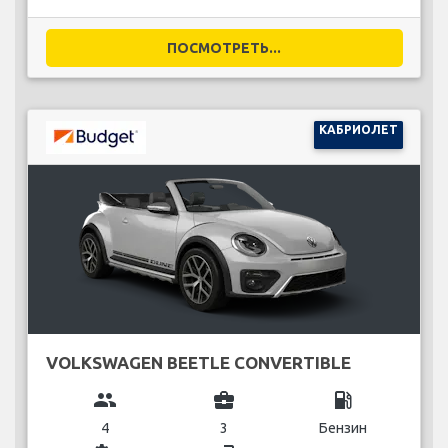
ПОСМОТРЕТЬ...
КАБРИОЛЕТ
VOLKSWAGEN BEETLE CONVERTIBLE
group
business_center
local_gas_station
4
3
Бензин