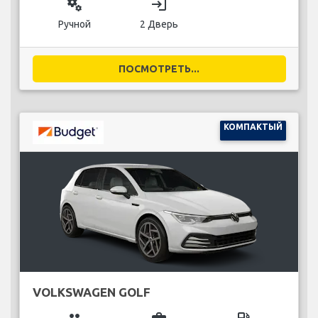
miscellaneous_services
login
Ручной
2 Дверь
ПОСМОТРЕТЬ...
КОМПАКТЫЙ
VOLKSWAGEN GOLF