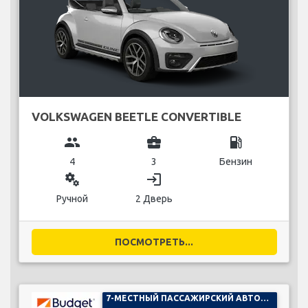
VOLKSWAGEN BEETLE CONVERTIBLE
group
business_center
local_gas_station
4
3
Бензин
miscellaneous_services
login
Ручной
2 Дверь
ПОСМОТРЕТЬ...
7-МЕСТНЫЙ ПАССАЖИРСКИЙ АВТОМОБИЛЬ