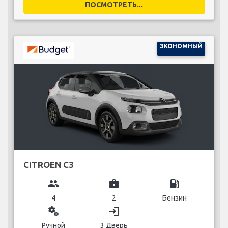
ПОСМОТРЕТЬ...
ЭКОНОМНЫЙ
CITROEN C3
group
business_center
local_gas_station
4
2
Бензин
miscellaneous_services
login
Ручной
3 Дверь