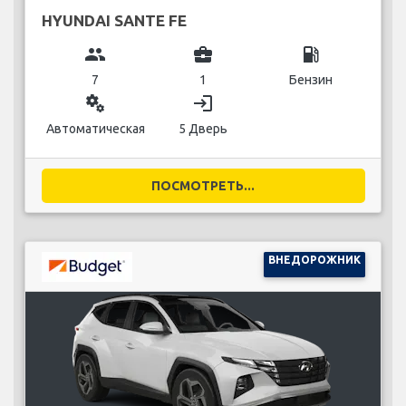
HYUNDAI SANTE FE
group
business_center
local_gas_station
7
1
Бензин
miscellaneous_services
login
Автоматическая
5 Дверь
ПОСМОТРЕТЬ...
ВНЕДОРОЖНИК