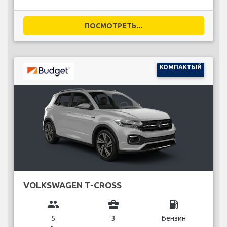
ПОСМОТРЕТЬ...
КОМПАКТЫЙ
VOLKSWAGEN T-CROSS
group
business_center
local_gas_station
5
3
Бензин