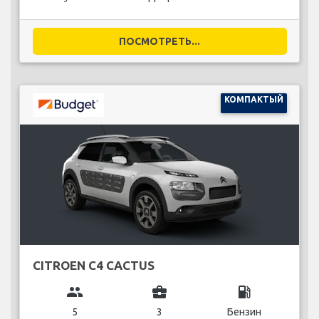
ПОСМОТРЕТЬ...
КОМПАКТЫЙ
CITROEN C4 CACTUS
group
business_center
local_gas_station
5
3
Бензин