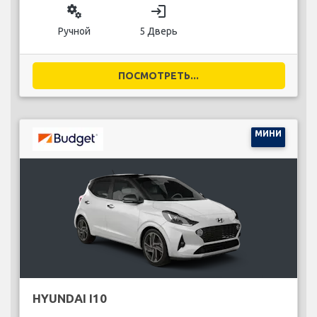
miscellaneous_services
login
Ручной
5 Дверь
ПОСМОТРЕТЬ...
МИНИ
HYUNDAI I10