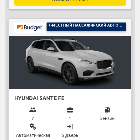
7-МЕСТНЫЙ ПАССАЖИРСКИЙ АВТОМОБИЛЬ
HYUNDAI SANTE FE
group
business_center
local_gas_station
7
1
Бензин
miscellaneous_services
login
Автоматическая
5 Дверь