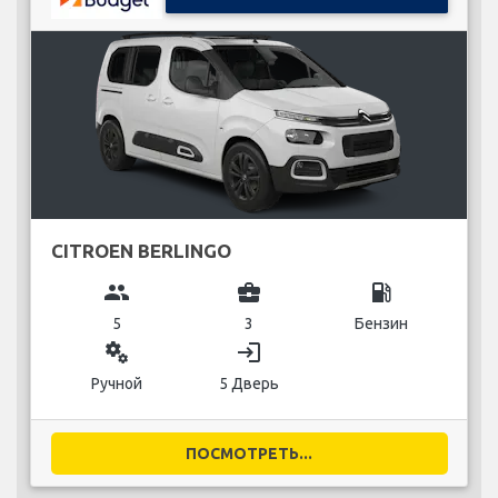
CITROEN BERLINGO
group
business_center
local_gas_station
5
3
Бензин
miscellaneous_services
login
Ручной
5 Дверь
ПОСМОТРЕТЬ...