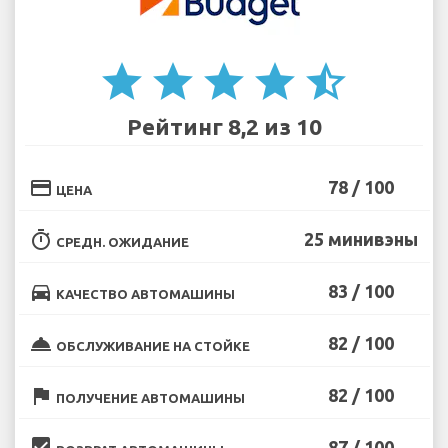
star
star
star
star
star_half
Рейтинг 8,2 из 10
credit_card
78 / 100
ЦЕНА
timer
25 минивэны
СРЕДН. ОЖИДАНИЕ
directions_car
83 / 100
КАЧЕСТВО АВТОМАШИНЫ
room_service
82 / 100
ОБСЛУЖИВАНИЕ НА СТОЙКЕ
flag
82 / 100
ПОЛУЧЕНИЕ АВТОМАШИНЫ
beenhere
87 / 100