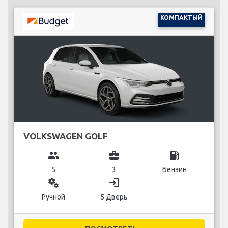
КОМПАКТЫЙ
VOLKSWAGEN GOLF
group
business_center
local_gas_station
5
3
Бензин
miscellaneous_services
login
Ручной
5 Дверь