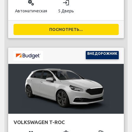
miscellaneous_services
login
Автоматическая
5 Дверь
ПОСМОТРЕТЬ...
ВНЕДОРОЖНИК
VOLKSWAGEN T-ROC