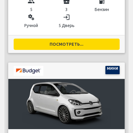
group
business_center
local_gas_station
5
3
Бензин
miscellaneous_services
login
Ручной
5 Дверь
ПОСМОТРЕТЬ...
МИНИ