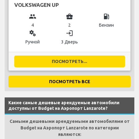
VOLKSWAGEN UP
group
business_center
local_gas_station
4
2
Бензин
miscellaneous_services
login
Ручной
3 Дверь
ПОСМОТРЕТЬ...
ПОСМОТРЕТЬ ВСЕ
Какие самые дешевые арендуемые автомобили
доступны от Budget на Аэропорт Lanzarote?
Самыми дешевыми арендуемыми автомобилями от
Budget на Аэропорт Lanzarote по категории
являются: