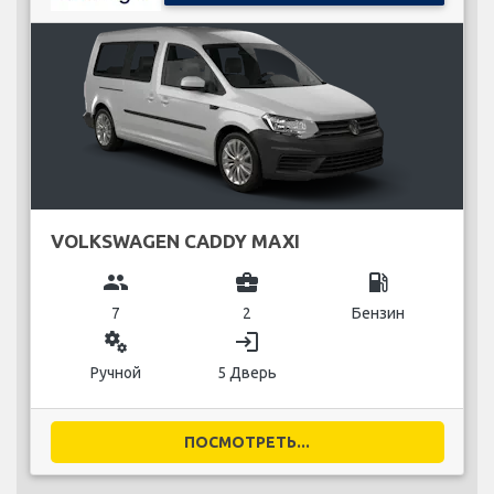
VOLKSWAGEN CADDY MAXI
group
business_center
local_gas_station
7
2
Бензин
miscellaneous_services
login
Ручной
5 Дверь
ПОСМОТРЕТЬ...