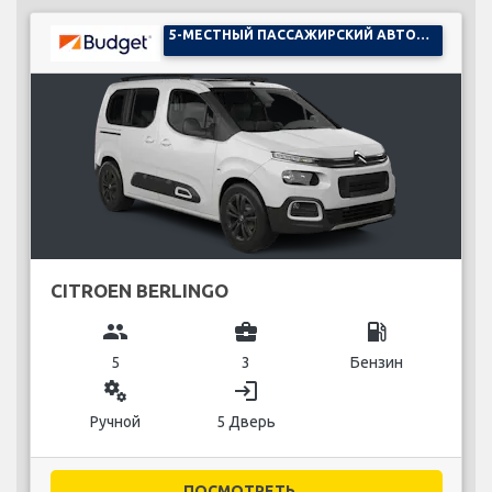
5-МЕСТНЫЙ ПАССАЖИРСКИЙ АВТОМОБИЛЬ
CITROEN BERLINGO
group
business_center
local_gas_station
5
3
Бензин
miscellaneous_services
login
Ручной
5 Дверь
ПОСМОТРЕТЬ...