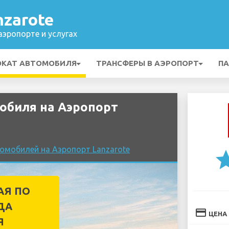
nzarote
эропорте и услугах
ОКАТ АВТОМОБИЛЯ
ТРАНСФЕРЫ В АЭРОПОРТ
ПА
обиля на Аэропорт
омобилей на Аэропорт Lanzarote
st
АЯ ПО
ДА
credit_card
ЦЕНА
Я