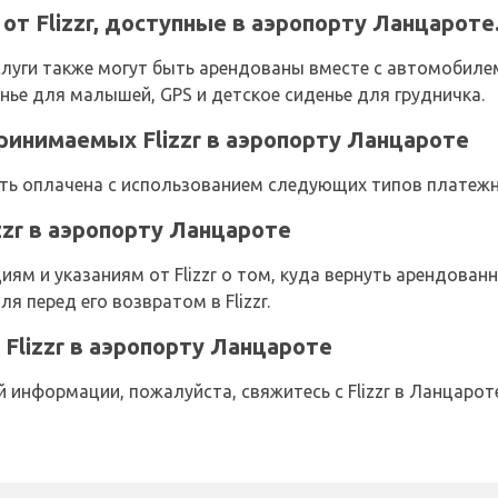
от Flizzr, доступные в аэропорту Ланцароте
ги также могут быть арендованы вместе с автомобилем о
енье для малышей, GPS и детское сиденье для грудничка.
ринимаемых Flizzr в аэропорту Ланцароте
ь оплачена с использованием следующих типов платежных
zzr в аэропорту Ланцароте
ям и указаниям от Flizzr о том, куда вернуть арендованн
я перед его возвратом в Flizzr.
Flizzr в аэропорту Ланцароте
информации, пожалуйста, свяжитесь с Flizzr в Ланцароте