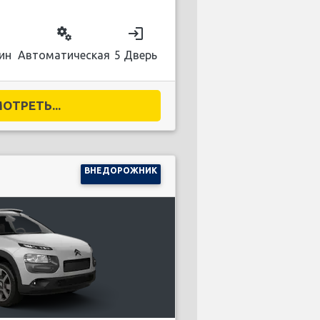
on
miscellaneous_services
login
ин
Автоматическая
5 Дверь
ОТРЕТЬ...
ВНЕДОРОЖНИК