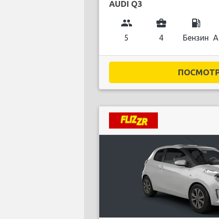
AUDI Q3
group
business_center
local_gas_station
5
4
Бензин
А
ПОСМОТРЕ