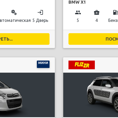
BMW X1
miscellaneous_services
login
group
business_center
local_gas_stati
втоматическая
5 Дверь
5
4
Бенз
ТЬ...
ПОСМ
МИНИ