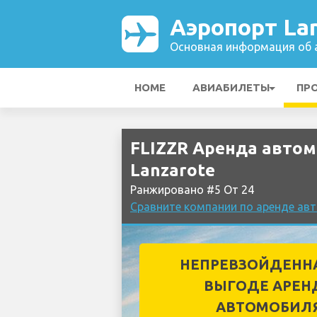
Аэропорт La
Основная информация об а
HOME
АВИАБИЛЕТЫ
ПР
FLIZZR Аренда автом
Lanzarote
Ранжировано #5 От 24
Сравните компании по аренде авт
НЕПРЕВЗОЙДЕНН
ВЫГОДЕ АРЕН
АВТОМОБИЛ