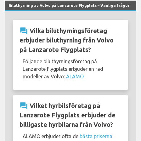
Biluthyrning av Volvo på Lanzarote Flygplats – Vanliga frågor
question_answer
Vilka biluthyrningsföretag
erbjuder biluthyrning från Volvo
på Lanzarote Flygplats?
Följande biluthyrningsföretag på
Lanzarote Flygplats erbjuder en rad
modeller av Volvo:
ALAMO
question_answer
Vilket hyrbilsföretag på
Lanzarote Flygplats erbjuder de
billigaste hyrbilarna från Volvo?
ALAMO erbjuder ofta de
bästa priserna