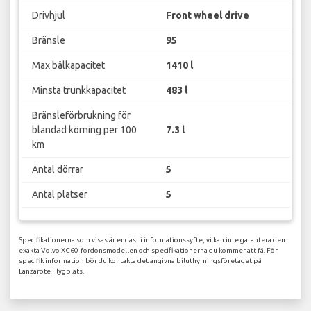
Drivhjul
Front wheel drive
Bränsle
95
Max bålkapacitet
1410 l
Minsta trunkkapacitet
483 l
Bränsleförbrukning för
blandad körning per 100
7.3 l
km
Antal dörrar
5
Antal platser
5
Specifikationerna som visas är endast i informationssyfte, vi kan inte garantera den
exakta Volvo XC60-fordonsmodellen och specifikationerna du kommer att få. För
specifik information bör du kontakta det angivna biluthyrningsföretaget på
Lanzarote Flygplats.