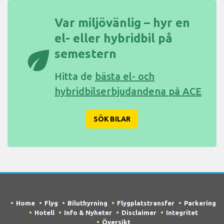
Var miljövänlig – hyr en
el- eller hybridbil på
eco
semestern
Hitta de
bästa el- och
hybridbilserbjudandena på ACE
SÖK BILAR
Home
Flyg
Biluthyrning
Flygplatstransfer
Parkering
Hotell
Info & Nyheter
Disclaimer
Integritet
Översikt