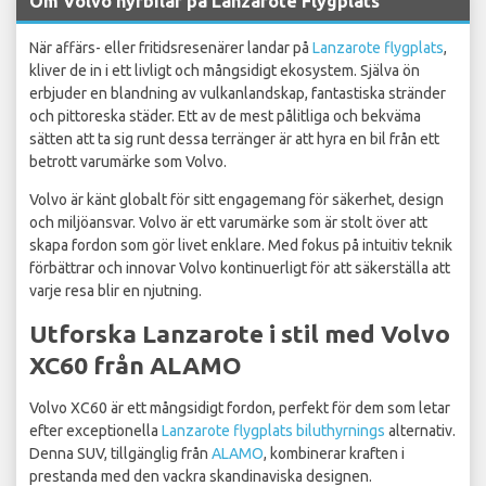
Om Volvo hyrbilar på Lanzarote Flygplats
När affärs- eller fritidsresenärer landar på
Lanzarote flygplats
,
kliver de in i ett livligt och mångsidigt ekosystem. Själva ön
erbjuder en blandning av vulkanlandskap, fantastiska stränder
och pittoreska städer. Ett av de mest pålitliga och bekväma
sätten att ta sig runt dessa terränger är att hyra en bil från ett
betrott varumärke som Volvo.
Volvo är känt globalt för sitt engagemang för säkerhet, design
och miljöansvar. Volvo är ett varumärke som är stolt över att
skapa fordon som gör livet enklare. Med fokus på intuitiv teknik
förbättrar och innovar Volvo kontinuerligt för att säkerställa att
varje resa blir en njutning.
Utforska Lanzarote i stil med Volvo
XC60 från ALAMO
Volvo XC60 är ett mångsidigt fordon, perfekt för dem som letar
efter exceptionella
Lanzarote flygplats biluthyrnings
alternativ.
Denna SUV, tillgänglig från
ALAMO
, kombinerar kraften i
prestanda med den vackra skandinaviska designen.