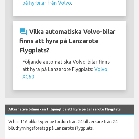
på hyrbilar från Volvo
.
question_answer
Vilka automatiska Volvo-bilar
finns att hyra på Lanzarote
Flygplats?
Följande automatiska Volvo-bilar finns
att hyra på Lanzarote Flygplats:
Volvo
XC60
Alternativa bilmärken tillgängliga att hyra på Lanzarote Flygplats
Vi har 116 olika typer av fordon från 24 tillverkare från 24
biluthyrningsföretag på Lanzarote Flygplats.