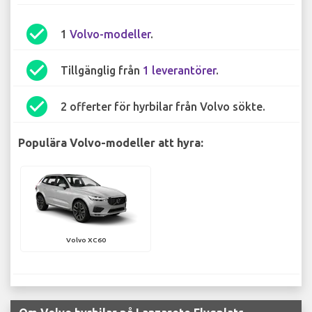
check_circle
1
Volvo-modeller
.
check_circle
Tillgänglig från
1 leverantörer
.
check_circle
2 offerter för hyrbilar från Volvo sökte.
Populära Volvo-modeller att hyra:
Volvo XC60