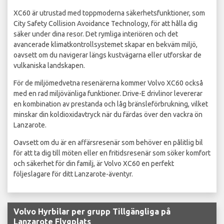
XC60 är utrustad med toppmoderna säkerhetsfunktioner, som
City Safety Collision Avoidance Technology, för att hålla dig
säker under dina resor. Det rymliga interiören och det
avancerade klimatkontrollsystemet skapar en bekväm miljö,
oavsett om du navigerar längs kustvägarna eller utforskar de
vulkaniska landskapen.
För de miljömedvetna resenärerna kommer Volvo XC60 också
med en rad miljövänliga funktioner. Drive-E drivlinor levererar
en kombination av prestanda och låg bränsleförbrukning, vilket
minskar din koldioxidavtryck när du färdas över den vackra ön
Lanzarote.
Oavsett om du är en affärsresenär som behöver en pålitlig bil
för att ta dig till möten eller en fritidsresenär som söker komfort
och säkerhet för din familj, är Volvo XC60 en perfekt
följeslagare för ditt Lanzarote-äventyr.
Volvo Hyrbilar per grupp Tillgängliga på
Lanzarote Flygplats