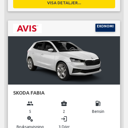
VISA DETALJER...
EKONOMI
SKODA FABIA
group
business_center
local_gas_station
5
2
Bensin
miscellaneous_services
login
Bruksanvisning
3 Dörr