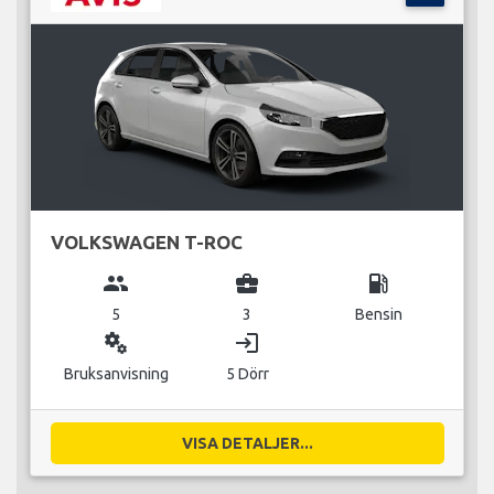
VOLKSWAGEN T-ROC
group
business_center
local_gas_station
5
3
Bensin
miscellaneous_services
login
Bruksanvisning
5 Dörr
VISA DETALJER...