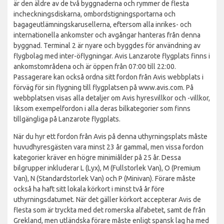
är den äldre av de två byggnaderna och rymmer de flesta
incheckningsdiskarna, ombordstigningsportarna och
bagageutlämningskarusellerna, eftersom alla inrikes- och
internationella ankomster och avgångar hanteras från denna
byggnad. Terminal 2 är nyare och byggdes för användning av
flygbolag med inter-öflygningar. Avis Lanzarote flygplats finns i
ankomstområdena och är öppen från 07:00 till 22:00.
Passagerare kan också ordna sitt fordon från Avis webbplats i
förväg för sin flygning till flygplatsen på www.avis.com. På
webbplatsen visas alla detaljer om Avis hyresvillkor och -villkor,
liksom exempelfordon i alla deras bilkategorier som finns
tillgängliga på Lanzarote flygplats.
När du hyr ett fordon från Avis på denna uthyrningsplats måste
huvudhyresgästen vara minst 23 år gammal, men vissa fordon
kategorier kräver en högre minimiålder på 25 år. Dessa
bilgrupper inkluderar L (Lyx), M (Fullstorlek Van), O (Premium
Van), N (Standardstorlek Van) och P (Minivan). Förare måste
också ha haft sitt lokala körkort i minst två år före
uthyrningsdatumet. När det gäller körkort accepterar Avis de
flesta som är tryckta med det romerska alfabetet, samt de från
Grekland, men utländska förare måste enligt spansk lag ha med