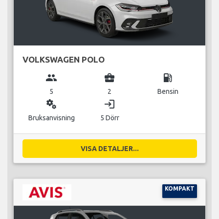
VOLKSWAGEN POLO
group
business_center
local_gas_station
5
2
Bensin
miscellaneous_services
login
Bruksanvisning
5 Dörr
VISA DETALJER...
KOMPAKT