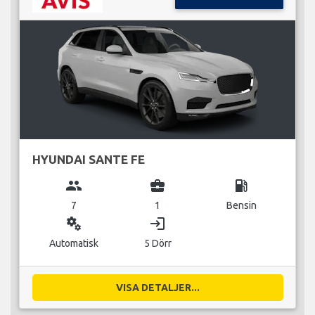
HYUNDAI SANTE FE
group
business_center
local_gas_station
7
1
Bensin
miscellaneous_services
login
Automatisk
5 Dörr
VISA DETALJER...