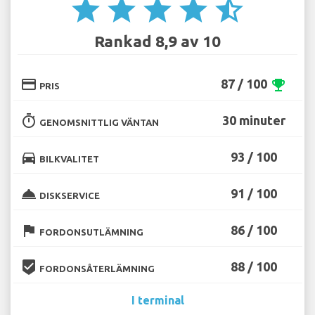
star
star
star
star
star_half
Rankad 8,9 av 10
credit_card
87 / 100
emoji_events
PRIS
timer
30 minuter
GENOMSNITTLIG VÄNTAN
directions_car
93 / 100
BILKVALITET
room_service
91 / 100
DISKSERVICE
flag
86 / 100
FORDONSUTLÄMNING
beenhere
88 / 100
FORDONSÅTERLÄMNING
I terminal