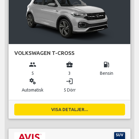
VOLKSWAGEN T-CROSS
group
business_center
local_gas_station
5
3
Bensin
miscellaneous_services
login
Automatisk
5 Dörr
VISA DETALJER...
SUV