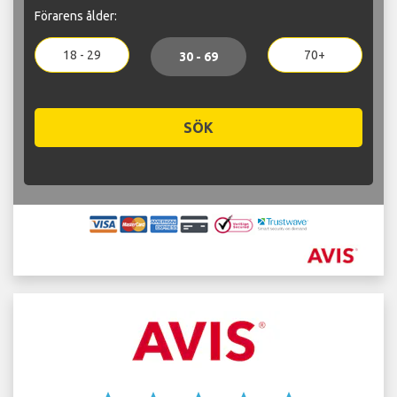
Förarens ålder:
18 - 29
70+
30 - 69
SÖK