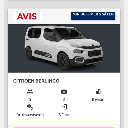
MINIBUSS MED 5 SÄTEN
CITROEN BERLINGO
group
business_center
local_gas_station
5
3
Bensin
miscellaneous_services
login
Bruksanvisning
5 Dörr