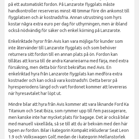
på ett automatiskt fordon. På Lanzarote flygplats måste
handkontroller reserveras minst 48 timmar före din ankomst till
flygplatsen och är kostnadsfria. Annan utrustning som hyrs
kostar några extra euro per dag för uthyrningen, men är ibland
också nödvändig för säker och enkel körning på Lanzarote.
Enkelriktade hyror från Avis kan vara möjliga för kunder som
inte återvänder till Lanzarote flygplats och som behöver
returnera sitt fordon till en annan plats på ön. Fordon kan
tillåtas att korsa till de andra Kanarieöarna med färja, med extra
försäkring, men detta bör först bekräftas med Avis. En
enkelriktad hyra från Lanzarote flygplats kan medföra extra
kostnader och kan också vara kostnadsfri. Detta beror på
hyresperiodens längd och vart fordonet kommer att levereras
när hyresavtalet har löpt ut.
Mindre bilar att hyra från Avis kommer att vara liknande Ford Ka
Titanium och Seat Ibiza, som rymmer upp till fem passagerare,
men kanske inte har mycket plats för bagage. Det är också bilar
med manuell växellåda, så se till att du är bekväm med den här
typen av fordon. Bilar i kategorin Kompakt inkluderar Seat Leon
1.9 och Volkswagen Golf, medan de i kategorin Mellanstorlek