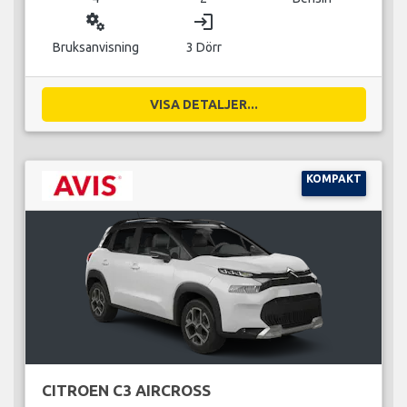
miscellaneous_services
login
Bruksanvisning
3 Dörr
VISA DETALJER...
KOMPAKT
CITROEN C3 AIRCROSS