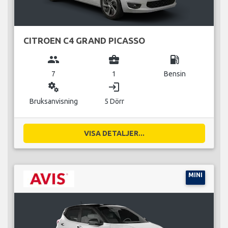
CITROEN C4 GRAND PICASSO
group
business_center
local_gas_station
7
1
Bensin
miscellaneous_services
login
Bruksanvisning
5 Dörr
VISA DETALJER...
MINI