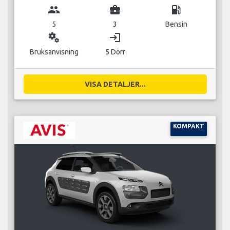
group
business_center
local_gas_station
5
3
Bensin
miscellaneous_services
login
Bruksanvisning
5 Dörr
VISA DETALJER...
KOMPAKT