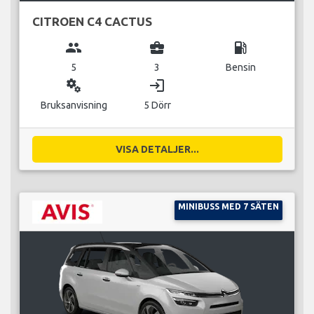
CITROEN C4 CACTUS
group
business_center
local_gas_station
5
3
Bensin
miscellaneous_services
login
Bruksanvisning
5 Dörr
VISA DETALJER...
MINIBUSS MED 7 SÄTEN