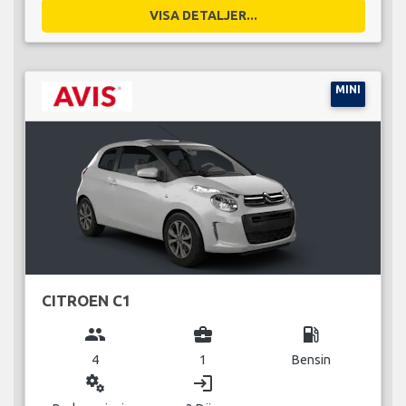
VISA DETALJER...
MINI
CITROEN C1
group
business_center
local_gas_station
4
1
Bensin
miscellaneous_services
login