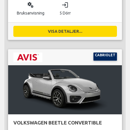
miscellaneous_services
login
Bruksanvisning
5 Dörr
VISA DETALJER...
CABRIOLET
VOLKSWAGEN BEETLE CONVERTIBLE