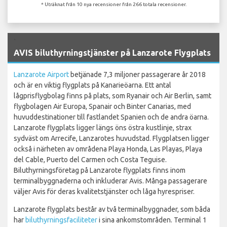
* Uträknat från 10 nya recensioner från 266 totala recensioner.
`
AVIS biluthyrningstjänster på Lanzarote Flygplats
Lanzarote Airport
betjänade 7,3 miljoner passagerare år 2018
och är en viktig flygplats på Kanarieöarna. Ett antal
lågprisflygbolag finns på plats, som Ryanair och Air Berlin, samt
flygbolagen Air Europa, Spanair och Binter Canarias, med
huvuddestinationer till fastlandet Spanien och de andra öarna.
Lanzarote flygplats ligger längs öns östra kustlinje, strax
sydväst om Arrecife, Lanzarotes huvudstad. Flygplatsen ligger
också i närheten av områdena Playa Honda, Las Playas, Playa
del Cable, Puerto del Carmen och Costa Teguise.
Biluthyrningsföretag på Lanzarote flygplats finns inom
terminalbyggnaderna och inkluderar Avis. Många passagerare
väljer Avis för deras kvalitetstjänster och låga hyrespriser.
Lanzarote flygplats består av två terminalbyggnader, som båda
har
biluthyrningsfaciliteter
i sina ankomstområden. Terminal 1