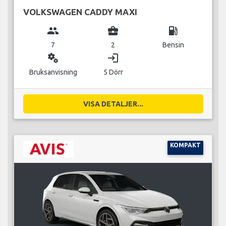
VOLKSWAGEN CADDY MAXI
group
business_center
local_gas_station
7
2
Bensin
miscellaneous_services
login
Bruksanvisning
5 Dörr
VISA DETALJER...
KOMPAKT