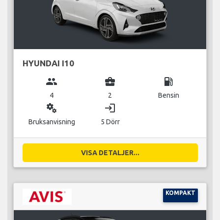
HYUNDAI I10
group
business_center
local_gas_station
4
2
Bensin
miscellaneous_services
login
Bruksanvisning
5 Dörr
VISA DETALJER...
KOMPAKT