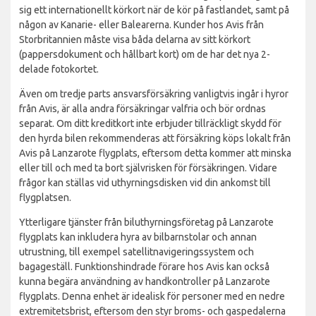
sig ett internationellt körkort när de kör på fastlandet, samt på
någon av Kanarie- eller Balearerna. Kunder hos Avis från
Storbritannien måste visa båda delarna av sitt körkort
(pappersdokument och hållbart kort) om de har det nya 2-
delade fotokortet.
Även om tredje parts ansvarsförsäkring vanligtvis ingår i hyror
från Avis, är alla andra försäkringar valfria och bör ordnas
separat. Om ditt kreditkort inte erbjuder tillräckligt skydd för
den hyrda bilen rekommenderas att försäkring köps lokalt från
Avis på Lanzarote flygplats, eftersom detta kommer att minska
eller till och med ta bort självrisken för försäkringen. Vidare
frågor kan ställas vid uthyrningsdisken vid din ankomst till
flygplatsen.
Ytterligare tjänster från biluthyrningsföretag på Lanzarote
flygplats kan inkludera hyra av bilbarnstolar och annan
utrustning, till exempel satellitnavigeringssystem och
bagageställ. Funktionshindrade förare hos Avis kan också
kunna begära användning av handkontroller på Lanzarote
flygplats. Denna enhet är idealisk för personer med en nedre
extremitetsbrist, eftersom den styr broms- och gaspedalerna