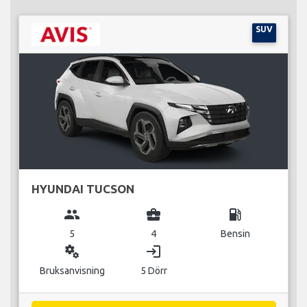
SUV
HYUNDAI TUCSON
group
business_center
local_gas_station
5
4
Bensin
miscellaneous_services
login
Bruksanvisning
5 Dörr