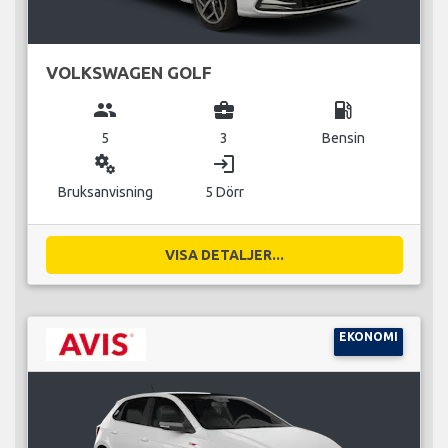
VOLKSWAGEN GOLF
group
business_center
local_gas_station
5
3
Bensin
miscellaneous_services
login
Bruksanvisning
5 Dörr
VISA DETALJER...
EKONOMI