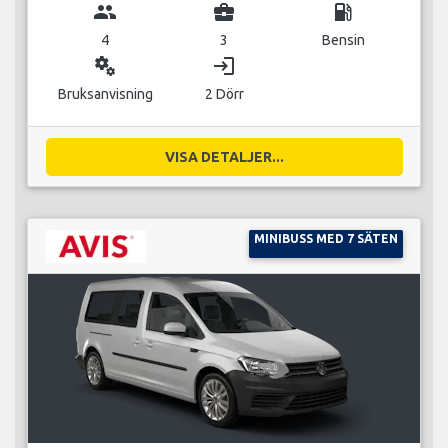
group
business_center
local_gas_station
4
3
Bensin
miscellaneous_services
login
Bruksanvisning
2 Dörr
VISA DETALJER...
MINIBUSS MED 7 SÄTEN