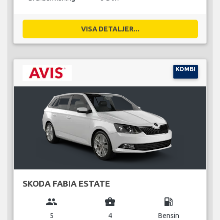
VISA DETALJER...
KOMBI
SKODA FABIA ESTATE
group
business_center
local_gas_station
5
4
Bensin