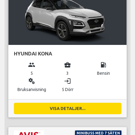
HYUNDAI KONA
group
business_center
local_gas_station
5
3
Bensin
miscellaneous_services
login
Bruksanvisning
5 Dörr
VISA DETALJER...
MINIBUSS MED 7 SÄTEN