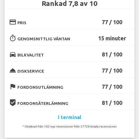
Rankad 7,8 av 10
credit_card
77 / 100
PRIS
timer
15 minuter
GENOMSNITTLIG VÄNTAN
directions_car
81 / 100
BILKVALITET
room_service
77 / 100
DISKSERVICE
flag
77 / 100
FORDONSUTLÄMNING
beenhere
81 / 100
FORDONSÅTERLÄMNING
I terminal
* Uträknat från 163 nya recensioner från 37726 totala recensioner.