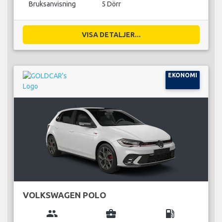
Bruksanvisning
5 Dörr
VISA DETALJER...
EKONOMI
VOLKSWAGEN POLO
group
business_center
local_gas_station