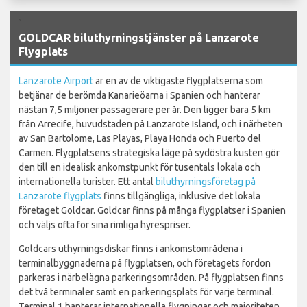
`
GOLDCAR biluthyrningstjänster på Lanzarote
Flygplats
Lanzarote Airport
är en av de viktigaste flygplatserna som
betjänar de berömda Kanarieöarna i Spanien och hanterar
nästan 7,5 miljoner passagerare per år. Den ligger bara 5 km
från Arrecife, huvudstaden på Lanzarote Island, och i närheten
av San Bartolome, Las Playas, Playa Honda och Puerto del
Carmen. Flygplatsens strategiska läge på sydöstra kusten gör
den till en idealisk ankomstpunkt för tusentals lokala och
internationella turister. Ett antal
biluthyrningsföretag på
Lanzarote flygplats
finns tillgängliga, inklusive det lokala
företaget Goldcar. Goldcar finns på många flygplatser i Spanien
och väljs ofta för sina rimliga hyrespriser.
Goldcars uthyrningsdiskar finns i ankomstområdena i
terminalbyggnaderna på flygplatsen, och företagets fordon
parkeras i närbelägna parkeringsområden. På flygplatsen finns
det två terminaler samt en parkeringsplats för varje terminal.
Terminal 1 hanterar internationella flygningar och majoriteten