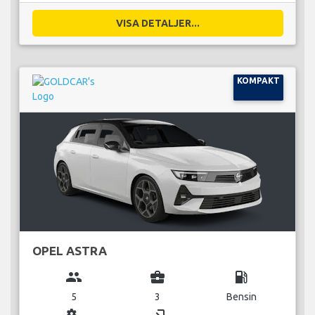
VISA DETALJER...
KOMPAKT
OPEL ASTRA
group
business_center
local_gas_station
5
3
Bensin