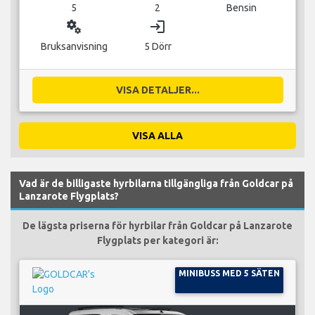
5
2
Bensin
miscellaneous_services
login
Bruksanvisning
5 Dörr
VISA DETALJER...
VISA ALLA
Vad är de billigaste hyrbilarna tillgängliga från Goldcar på
Lanzarote Flygplats?
De lägsta priserna för hyrbilar från Goldcar på Lanzarote
Flygplats per kategori är:
MINIBUSS MED 5 SÄTEN