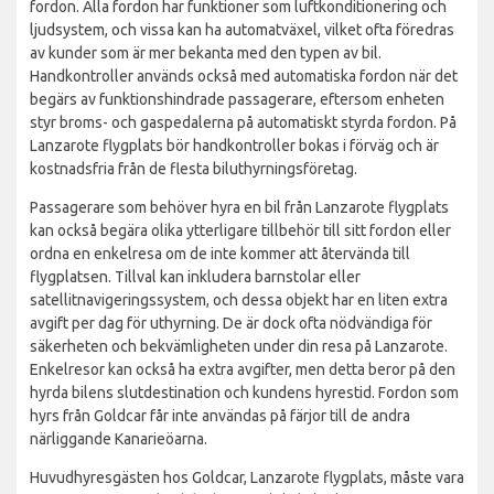
fordon. Alla fordon har funktioner som luftkonditionering och
ljudsystem, och vissa kan ha automatväxel, vilket ofta föredras
av kunder som är mer bekanta med den typen av bil.
Handkontroller används också med automatiska fordon när det
begärs av funktionshindrade passagerare, eftersom enheten
styr broms- och gaspedalerna på automatiskt styrda fordon. På
Lanzarote flygplats bör handkontroller bokas i förväg och är
kostnadsfria från de flesta biluthyrningsföretag.
Passagerare som behöver hyra en bil från Lanzarote flygplats
kan också begära olika ytterligare tillbehör till sitt fordon eller
ordna en enkelresa om de inte kommer att återvända till
flygplatsen. Tillval kan inkludera barnstolar eller
satellitnavigeringssystem, och dessa objekt har en liten extra
avgift per dag för uthyrning. De är dock ofta nödvändiga för
säkerheten och bekvämligheten under din resa på Lanzarote.
Enkelresor kan också ha extra avgifter, men detta beror på den
hyrda bilens slutdestination och kundens hyrestid. Fordon som
hyrs från Goldcar får inte användas på färjor till de andra
närliggande Kanarieöarna.
Huvudhyresgästen hos Goldcar, Lanzarote flygplats, måste vara