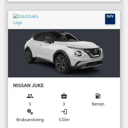
SUV
NISSAN JUKE
group
business_center
local_gas_station
5
3
Bensin
miscellaneous_services
login
Bruksanvisning
5 Dörr