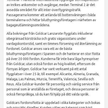
av inrikes ankomster och avgångar, medan Terminal 2 är det
avsedda området för allt inter-överflygningstrafik.
Passagerarna kommer att anlända till bottenvåningen i båda
terminalerna och hittar biluthyrningsföretagen i närheten av
bagageutlämningsområdena.
Alla bokningar från Goldcar Lanzarote flygplats inkluderar
obegränsad körsträcka och gratis vägassistans under
vardagskontorstid, samt en timmes försening vid återlämning av
fordonet. Goldcar anses vara ett av de bästa
biluthyrningsföretagen i Spanien och de hanterar en stor flotta
på över 20 000 fordon. Kunderna får inte bara låga hyrespriser
från Goldcar, utan också fordon av hög kvalitet, eftersom de
förnyas årligen. Goldcar har varit verksamt på ett antal
flygplatser i över 25 år, till exempel Alicante, Almeria, Granada,
Malaga, Las Palmas, Murcia, Teneriffa, Valencia, Sevilla och
Reus. Alla Goldcar-kunder får personlig och vänlig service från
personal som är anställda av företaget, och dessa personer är
också flerspråkiga, så du kan få hjälp på ditt valda språk.
Goldcars fordonsflotta är uppdelad i olika kategorier och bokas
och prissätts därefter. Kunden väljer en kategori som bäst