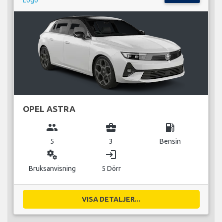
OPEL ASTRA
group
business_center
local_gas_station
5
3
Bensin
miscellaneous_services
login
Bruksanvisning
5 Dörr
VISA DETALJER...