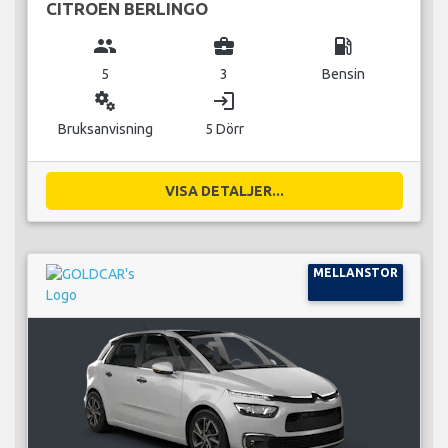
CITROEN BERLINGO
group
business_center
local_gas_station
5
3
Bensin
miscellaneous_services
login
Bruksanvisning
5 Dörr
VISA DETALJER...
MELLANSTOR