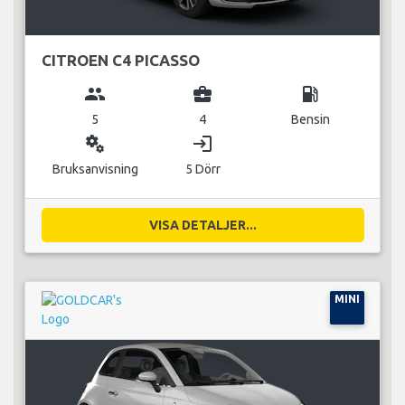
CITROEN C4 PICASSO
group
business_center
local_gas_station
5
4
Bensin
miscellaneous_services
login
Bruksanvisning
5 Dörr
VISA DETALJER...
MINI