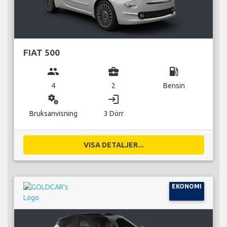
FIAT 500
group
business_center
local_gas_station
4
2
Bensin
miscellaneous_services
login
Bruksanvisning
3 Dörr
VISA DETALJER...
EKONOMI