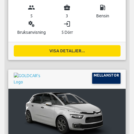
group
business_center
local_gas_station
5
3
Bensin
miscellaneous_services
login
Bruksanvisning
5 Dörr
VISA DETALJER...
MELLANSTOR