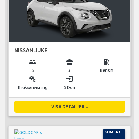
NISSAN JUKE
group
business_center
local_gas_station
5
3
Bensin
miscellaneous_services
login
Bruksanvisning
5 Dörr
VISA DETALJER...
KOMPAKT