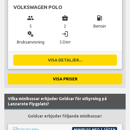
VOLKSWAGEN POLO
group
business_center
local_gas_station
5
2
Bensin
miscellaneous_services
login
Bruksanvisning
5 Dörr
VISA DETALJER...
VISA PRISER
Vilka minibussar erbjuder Goldcar för uthyrning på
Lanzarote Flygplats?
Goldcar erbjuder följande minibussar:
MINIBUSS MED 5 SÄTEN