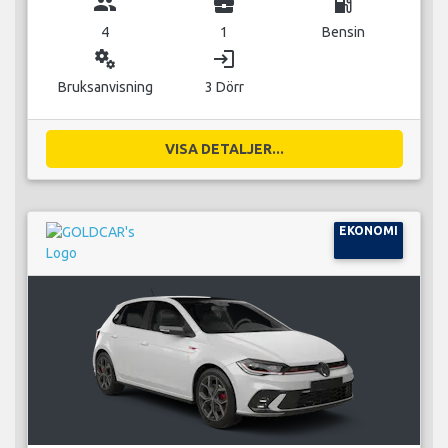
group
business_center
local_gas_station
4
1
Bensin
miscellaneous_services
login
Bruksanvisning
3 Dörr
VISA DETALJER...
EKONOMI