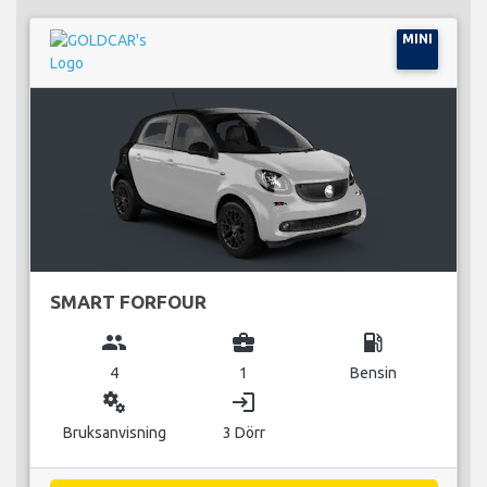
MINI
SMART FORFOUR
group
business_center
local_gas_station
4
1
Bensin
miscellaneous_services
login
Bruksanvisning
3 Dörr