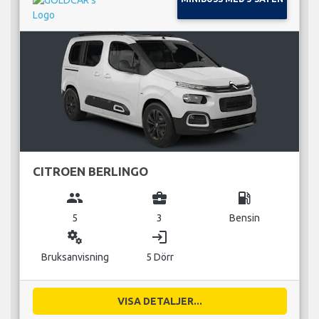
CITROEN BERLINGO
group
business_center
local_gas_station
5
3
Bensin
miscellaneous_services
login
Bruksanvisning
5 Dörr
VISA DETALJER...