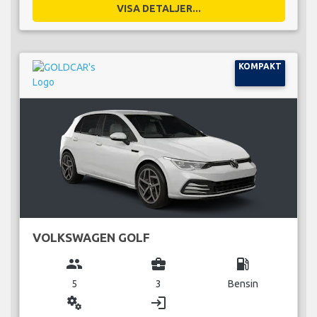
VISA DETALJER...
KOMPAKT
VOLKSWAGEN GOLF
group
business_center
local_gas_station
5
3
Bensin
miscellaneous_services
login