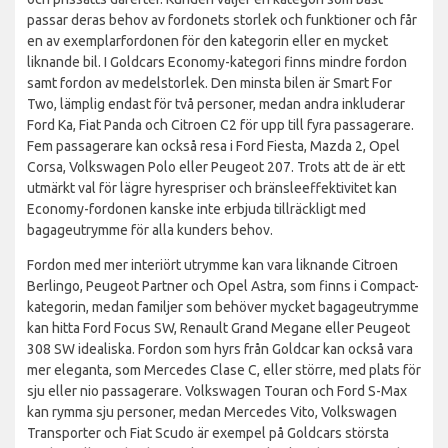
passar deras behov av fordonets storlek och funktioner och får
en av exemplarfordonen för den kategorin eller en mycket
liknande bil. I Goldcars Economy-kategori finns mindre fordon
samt fordon av medelstorlek. Den minsta bilen är Smart For
Two, lämplig endast för två personer, medan andra inkluderar
Ford Ka, Fiat Panda och Citroen C2 för upp till fyra passagerare.
Fem passagerare kan också resa i Ford Fiesta, Mazda 2, Opel
Corsa, Volkswagen Polo eller Peugeot 207. Trots att de är ett
utmärkt val för lägre hyrespriser och bränsleeffektivitet kan
Economy-fordonen kanske inte erbjuda tillräckligt med
bagageutrymme för alla kunders behov.
Fordon med mer interiört utrymme kan vara liknande Citroen
Berlingo, Peugeot Partner och Opel Astra, som finns i Compact-
kategorin, medan familjer som behöver mycket bagageutrymme
kan hitta Ford Focus SW, Renault Grand Megane eller Peugeot
308 SW idealiska. Fordon som hyrs från Goldcar kan också vara
mer eleganta, som Mercedes Clase C, eller större, med plats för
sju eller nio passagerare. Volkswagen Touran och Ford S-Max
kan rymma sju personer, medan Mercedes Vito, Volkswagen
Transporter och Fiat Scudo är exempel på Goldcars största