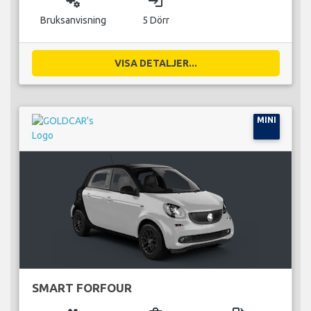
miscellaneous_services
login
Bruksanvisning
5 Dörr
VISA DETALJER...
MINI
SMART FORFOUR