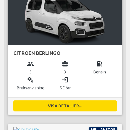
CITROEN BERLINGO
group
business_center
local_gas_station
5
3
Bensin
miscellaneous_services
login
Bruksanvisning
5 Dörr
VISA DETALJER...
MELLANSTOR