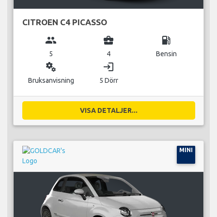
CITROEN C4 PICASSO
group
business_center
local_gas_station
5
4
Bensin
miscellaneous_services
login
Bruksanvisning
5 Dörr
VISA DETALJER...
MINI