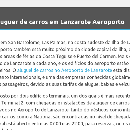
uguer de carros em Lanzarote Aeroporto
 em San Bartolome, Las Palmas, na costa sudeste da Ilha de 
oporto também está muito próximo da cidade capital da ilha, 
 áreas de férias da Costa Teguise e Puerto del Carmen. Mais
o de Lanzarote a cada ano, e os edifícios do aeroporto estã
eiros. O
aluguel de carros no Aeroporto de Lanzarote
está dis
uanto internacionais, e uma das empresas conhecidas globalme
 passageiros, devido às suas tarifas de aluguel baixas e veícu
sto por dois edifícios terminais, um dos quais é mais recent
o Terminal 2, com chegadas e instalações de aluguer de carros 
 voos no Aeroporto de Lanzarote, tanto domésticos como inte
e carros como a National são encontradas no nível de chegad
l está aberto entre as 07:00 e as 22:00, para reservas, ou os