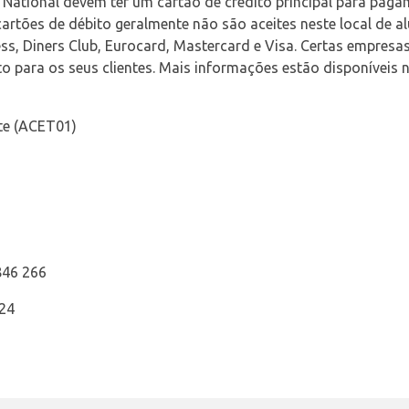
a National devem ter um cartão de crédito principal para pag
artões de débito geralmente não são aceites neste local de al
ss, Diners Club, Eurocard, Mastercard e Visa. Certas empresa
to para os seus clientes. Mais informações estão disponíveis 
te (ACET01)
846 266
724