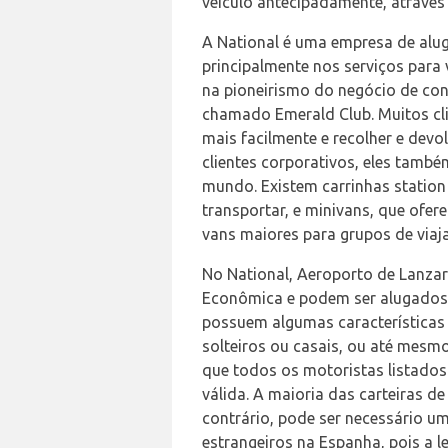
veículo antecipadamente, através 
A National é uma empresa de alug
principalmente nos serviços para
na pioneirismo do negócio de con
chamado Emerald Club. Muitos cli
mais facilmente e recolher e devo
clientes corporativos, eles tamb
mundo. Existem carrinhas station
transportar, e minivans, que ofe
vans maiores para grupos de viaja
No National, Aeroporto de Lanzar
Econômica e podem ser alugados
possuem algumas características 
solteiros ou casais, ou até mesmo
que todos os motoristas listados
válida. A maioria das carteiras d
contrário, pode ser necessário u
estrangeiros na Espanha, pois a l