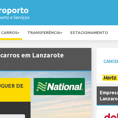
roporto
orto e Serviços
E CARROS
TRANSFERÊNCIA
ESTACIONAMENTO
carros em Lanzarote
CANCE
UGUER DE
Empresa
Lanzaro