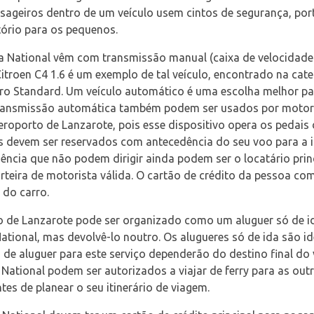
geiros dentro de um veículo usem cintos de segurança, porta
tório para os pequenos.
la National vêm com transmissão manual (caixa de velocidade
troen C4 1.6 é um exemplo de tal veículo, encontrado na ca
rro Standard. Um veículo automático é uma escolha melhor par
transmissão automática também podem ser usados por motori
roporto de Lanzarote, pois esse dispositivo opera os pedais 
 devem ser reservados com antecedência do seu voo para a il
iência que não podem dirigir ainda podem ser o locatário pri
eira de motorista válida. O cartão de crédito da pessoa com
 do carro.
 de Lanzarote pode ser organizado como um aluguer só de ida
National, mas devolvê-lo noutro. Os alugueres só de ida são id
s de aluguer para este serviço dependerão do destino final do
 National podem ser autorizados a viajar de ferry para as out
es de planear o seu itinerário de viagem.