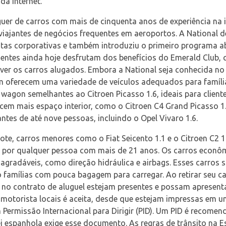
da Internet.
uer de carros com mais de cinquenta anos de experiência na 
 viajantes de negócios frequentes em aeroportos. A Nationa
tas corporativas e também introduziu o primeiro programa ab
entes ainda hoje desfrutam dos benefícios do Emerald Club, q
lver os carros alugados. Embora a National seja conhecida no
ém oferecem uma variedade de veículos adequados para famíli
 wagon semelhantes ao Citroen Picasso 1.6, ideais para clie
recem mais espaço interior, como o Citroen C4 Grand Picasso 
ntes de até nove pessoas, incluindo o Opel Vivaro 1.6.
ote, carros menores como o Fiat Seicento 1.1 e o Citroen C2 
 por qualquer pessoa com mais de 21 anos. Os carros econô
agradáveis, como direção hidráulica e airbags. Esses carros 
 famílias com pouca bagagem para carregar. Ao retirar seu car
 no contrato de aluguel estejam presentes e possam apresent
e motorista locais é aceita, desde que estejam impressas em 
m Permissão Internacional para Dirigir (PID). Um PID é recom
ei espanhola exige esse documento. As regras de trânsito na E