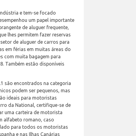
indústria e tem-se focado
l desempenhou um papel importante
rangente de aluguer frequente,
ue lhes permitem fazer reservas
 setor de aluguer de carros para
as em férias em muitas áreas do
ntes com muita bagagem para
1.8. Também estão disponíveis
1.1 são encontrados na categoria
micos podem ser pequenos, mas
são ideais para motoristas
ro da National, certifique-se de
ar uma carteira de motorista
um alfabeto romano, caso
endado para todos os motoristas
spanha e nas Ilhas Canárias