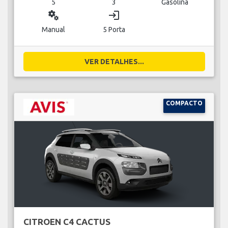
5
3
Gasolina
miscellaneous_services
login
Manual
5 Porta
VER DETALHES...
COMPACTO
CITROEN C4 CACTUS