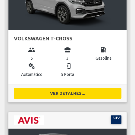
VOLKSWAGEN T-CROSS
group
business_center
local_gas_station
5
3
Gasolina
miscellaneous_services
login
Automático
5 Porta
VER DETALHES...
SUV