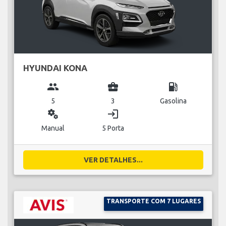
HYUNDAI KONA
group
business_center
local_gas_station
5
3
Gasolina
miscellaneous_services
login
Manual
5 Porta
VER DETALHES...
TRANSPORTE COM 7 LUGARES