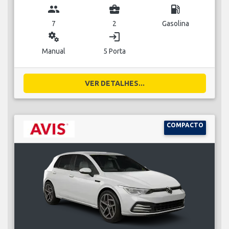
group
business_center
local_gas_station
7
2
Gasolina
miscellaneous_services
login
Manual
5 Porta
VER DETALHES...
COMPACTO