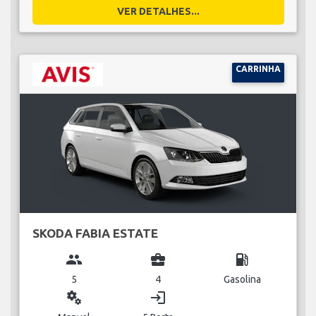
VER DETALHES...
CARRINHA
SKODA FABIA ESTATE
group
business_center
local_gas_station
5
4
Gasolina
miscellaneous_services
login