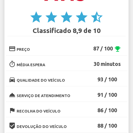
star
star
star
star
star_half
Classificado 8,9 de 10
credit_card
87 / 100
emoji_events
PREÇO
timer
30 minutos
MÉDIA ESPERA
directions_car
93 / 100
QUALIDADE DO VEÍCULO
room_service
91 / 100
SERVIÇO DE ATENDIMENTO
flag
86 / 100
RECOLHA DO VEÍCULO
beenhere
88 / 100
DEVOLUÇÃO DO VEÍCULO