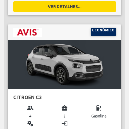
VER DETALHES...
ECONÓMICO
CITROEN C3
group
business_center
local_gas_station
4
2
Gasolina
miscellaneous_services
login