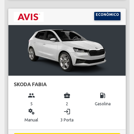
ECONÓMICO
SKODA FABIA
group
business_center
local_gas_station
5
2
Gasolina
miscellaneous_services
login
Manual
3 Porta