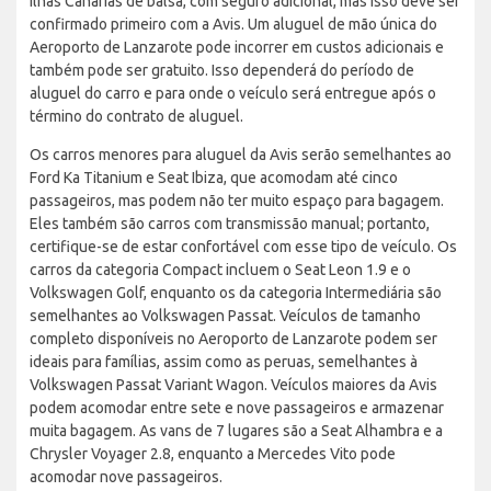
Ilhas Canárias de balsa, com seguro adicional, mas isso deve ser
confirmado primeiro com a Avis. Um aluguel de mão única do
Aeroporto de Lanzarote pode incorrer em custos adicionais e
também pode ser gratuito. Isso dependerá do período de
aluguel do carro e para onde o veículo será entregue após o
término do contrato de aluguel.
Os carros menores para aluguel da Avis serão semelhantes ao
Ford Ka Titanium e Seat Ibiza, que acomodam até cinco
passageiros, mas podem não ter muito espaço para bagagem.
Eles também são carros com transmissão manual; portanto,
certifique-se de estar confortável com esse tipo de veículo. Os
carros da categoria Compact incluem o Seat Leon 1.9 e o
Volkswagen Golf, enquanto os da categoria Intermediária são
semelhantes ao Volkswagen Passat. Veículos de tamanho
completo disponíveis no Aeroporto de Lanzarote podem ser
ideais para famílias, assim como as peruas, semelhantes à
Volkswagen Passat Variant Wagon. Veículos maiores da Avis
podem acomodar entre sete e nove passageiros e armazenar
muita bagagem. As vans de 7 lugares são a Seat Alhambra e a
Chrysler Voyager 2.8, enquanto a Mercedes Vito pode
acomodar nove passageiros.