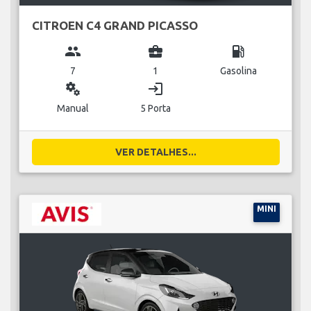
CITROEN C4 GRAND PICASSO
group
business_center
local_gas_station
7
1
Gasolina
miscellaneous_services
login
Manual
5 Porta
VER DETALHES...
MINI