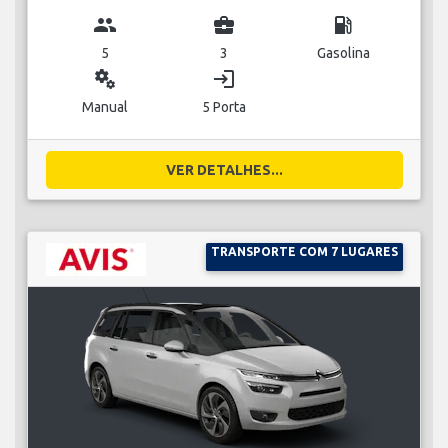
group
business_center
local_gas_station
5
3
Gasolina
miscellaneous_services
login
Manual
5 Porta
VER DETALHES...
TRANSPORTE COM 7 LUGARES