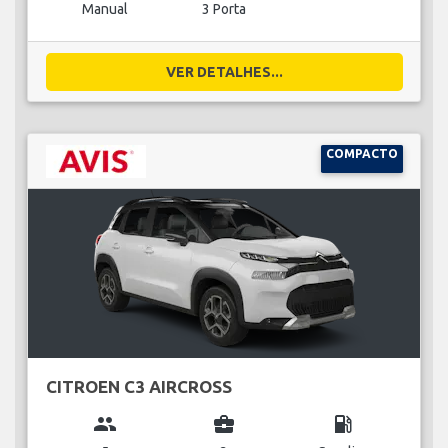
Manual
3 Porta
VER DETALHES...
COMPACTO
CITROEN C3 AIRCROSS
group
business_center
local_gas_station