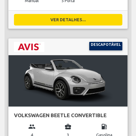
Manual
5 Porta
VER DETALHES...
DESCAPOTÁVEL
VOLKSWAGEN BEETLE CONVERTIBLE
group
business_center
local_gas_station
4
3
Gasolina