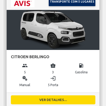
TRANSPORTE COM 5 LUGARES
CITROEN BERLINGO
group
business_center
local_gas_station
5
3
Gasolina
miscellaneous_services
login
Manual
5 Porta
VER DETALHES...