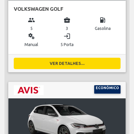
VOLKSWAGEN GOLF
group
business_center
local_gas_station
5
3
Gasolina
miscellaneous_services
login
Manual
5 Porta
VER DETALHES...
ECONÓMICO