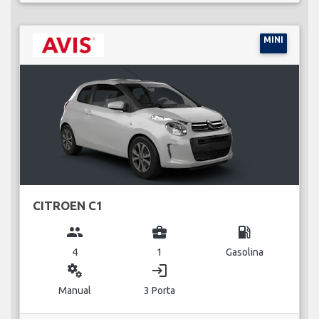
MINI
CITROEN C1
group
business_center
local_gas_station
4
1
Gasolina
miscellaneous_services
login
Manual
3 Porta