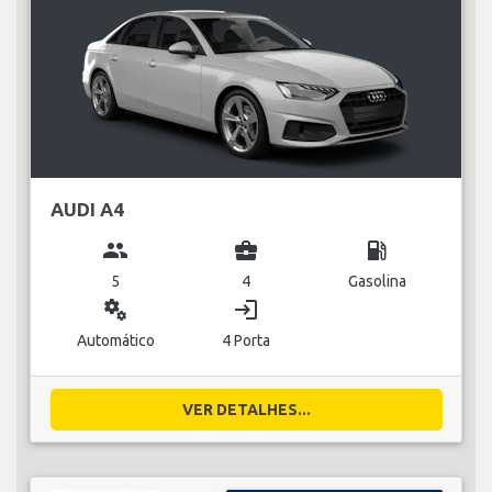
AUDI A4
group
business_center
local_gas_station
5
4
Gasolina
miscellaneous_services
login
Automático
4 Porta
VER DETALHES...