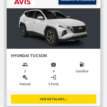
HYUNDAI TUCSON
group
business_center
local_gas_station
5
4
Gasolina
miscellaneous_services
login
Manual
5 Porta
VER DETALHES...