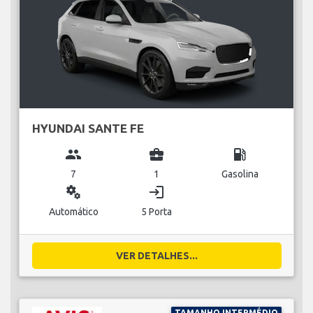
HYUNDAI SANTE FE
group
business_center
local_gas_station
7
1
Gasolina
miscellaneous_services
login
Automático
5 Porta
VER DETALHES...
TAMANHO INTERMÉDIO