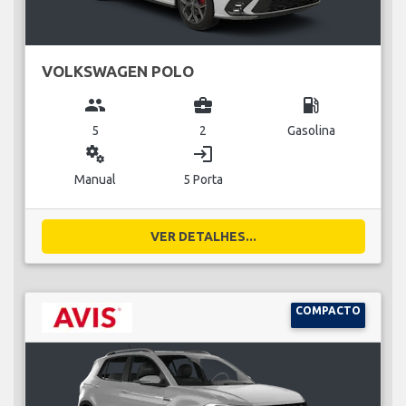
VOLKSWAGEN POLO
group
business_center
local_gas_station
5
2
Gasolina
miscellaneous_services
login
Manual
5 Porta
VER DETALHES...
COMPACTO