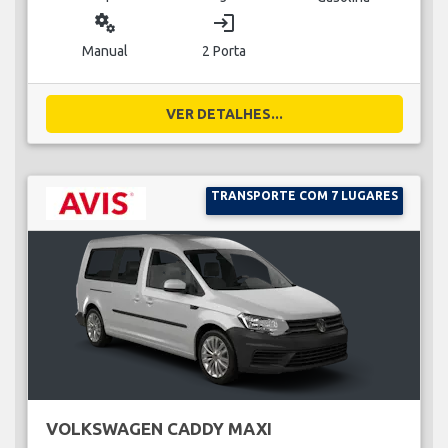
miscellaneous_services
login
Manual
2 Porta
VER DETALHES...
TRANSPORTE COM 7 LUGARES
VOLKSWAGEN CADDY MAXI