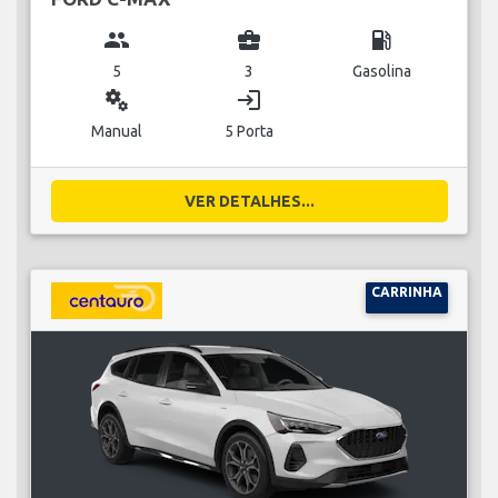
group
business_center
local_gas_station
5
3
Gasolina
miscellaneous_services
login
Manual
5 Porta
VER DETALHES...
CARRINHA