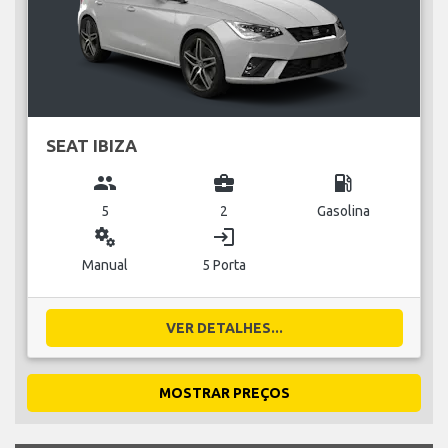
SEAT IBIZA
group
business_center
local_gas_station
5
2
Gasolina
miscellaneous_services
login
Manual
5 Porta
VER DETALHES...
MOSTRAR PREÇOS