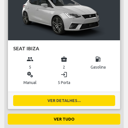
SEAT IBIZA
group
business_center
local_gas_station
5
2
Gasolina
miscellaneous_services
login
Manual
5 Porta
VER DETALHES...
VER TUDO