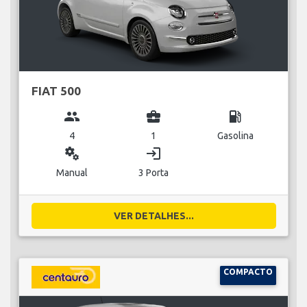
FIAT 500
group
business_center
local_gas_station
4
1
Gasolina
miscellaneous_services
login
Manual
3 Porta
VER DETALHES...
COMPACTO