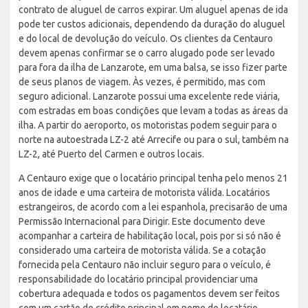
contrato de aluguel de carros expirar. Um aluguel apenas de ida
pode ter custos adicionais, dependendo da duração do aluguel
e do local de devolução do veículo. Os clientes da Centauro
devem apenas confirmar se o carro alugado pode ser levado
para fora da ilha de Lanzarote, em uma balsa, se isso fizer parte
de seus planos de viagem. Às vezes, é permitido, mas com
seguro adicional. Lanzarote possui uma excelente rede viária,
com estradas em boas condições que levam a todas as áreas da
ilha. A partir do aeroporto, os motoristas podem seguir para o
norte na autoestrada LZ-2 até Arrecife ou para o sul, também na
LZ-2, até Puerto del Carmen e outros locais.
A Centauro exige que o locatário principal tenha pelo menos 21
anos de idade e uma carteira de motorista válida. Locatários
estrangeiros, de acordo com a lei espanhola, precisarão de uma
Permissão Internacional para Dirigir. Este documento deve
acompanhar a carteira de habilitação local, pois por si só não é
considerado uma carteira de motorista válida. Se a cotação
fornecida pela Centauro não incluir seguro para o veículo, é
responsabilidade do locatário principal providenciar uma
cobertura adequada e todos os pagamentos devem ser feitos
com um cartão de crédito principal em nome do locatário