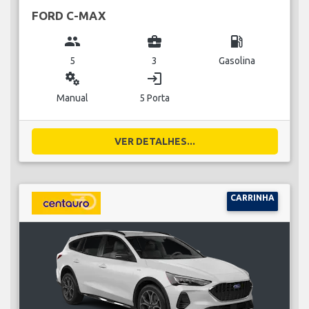
FORD C-MAX
group
business_center
local_gas_station
5
3
Gasolina
miscellaneous_services
login
Manual
5 Porta
VER DETALHES...
CARRINHA