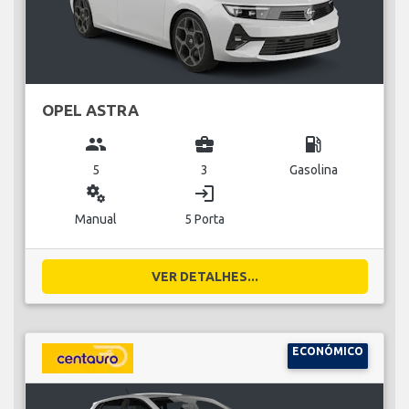
OPEL ASTRA
group
business_center
local_gas_station
5
3
Gasolina
miscellaneous_services
login
Manual
5 Porta
VER DETALHES...
ECONÓMICO