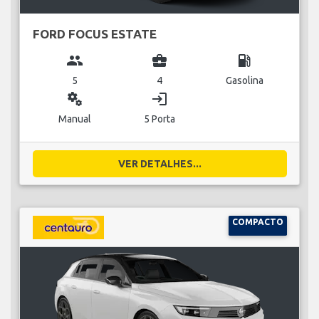
FORD FOCUS ESTATE
group
business_center
local_gas_station
5
4
Gasolina
miscellaneous_services
login
Manual
5 Porta
VER DETALHES...
COMPACTO