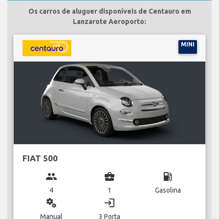
Os carros de aluguer disponíveis de Centauro em
Lanzarote Aeroporto:
MINI
FIAT 500
group
business_center
local_gas_station
4
1
Gasolina
miscellaneous_services
login
Manual
3 Porta