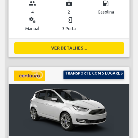
group
business_center
local_gas_station
4
2
Gasolina
miscellaneous_services
login
Manual
3 Porta
VER DETALHES...
TRANSPORTE COM 5 LUGARES