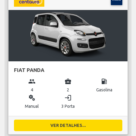
FIAT PANDA
group
business_center
local_gas_station
4
2
Gasolina
miscellaneous_services
login
Manual
3 Porta
VER DETALHES...