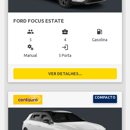
FORD FOCUS ESTATE
group
business_center
local_gas_station
5
4
Gasolina
miscellaneous_services
login
Manual
5 Porta
VER DETALHES...
COMPACTO