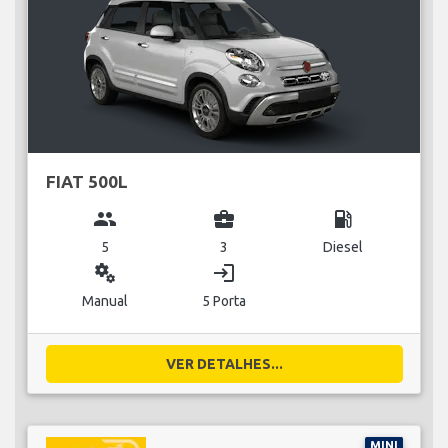
FIAT 500L
group
business_center
local_gas_station
5
3
Diesel
miscellaneous_services
login
Manual
5 Porta
VER DETALHES...
MINI