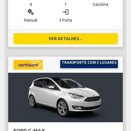
4
1
Gasolina
miscellaneous_services
login
Manual
3 Porta
VER DETALHES...
TRANSPORTE COM 5 LUGARES
FORD C-MAX