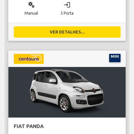
miscellaneous_services
login
Manual
5 Porta
VER DETALHES...
MINI
FIAT PANDA