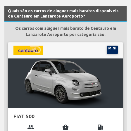
Quais são os carros de aluguer mais baratos disponíveis
de Centauro em Lanzarote Aeroporto?
Os carros com aluguer mais barato de Centauro em
Lanzarote Aeroporto por categoria são:
MINI
FIAT 500
group
business_center
local_gas_station