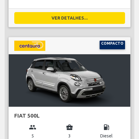
VER DETALHES...
COMPACTO
FIAT 500L
group
business_center
local_gas_station
5
3
Diesel