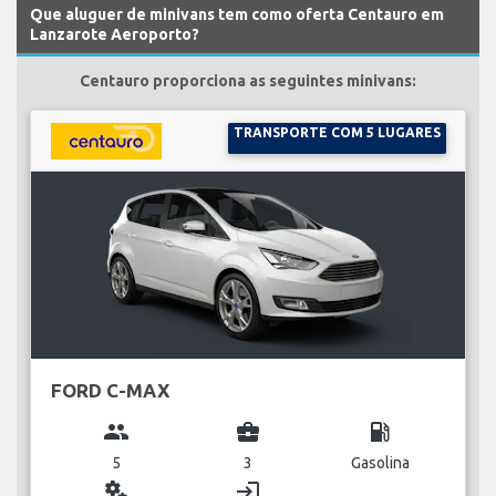
Que aluguer de minivans tem como oferta Centauro em
Lanzarote Aeroporto?
Centauro proporciona as seguintes minivans:
TRANSPORTE COM 5 LUGARES
FORD C-MAX
group
business_center
local_gas_station
5
3
Gasolina
miscellaneous_services
login