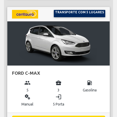
TRANSPORTE COM 5 LUGARES
FORD C-MAX
group
business_center
local_gas_station
5
3
Gasolina
miscellaneous_services
login
Manual
5 Porta