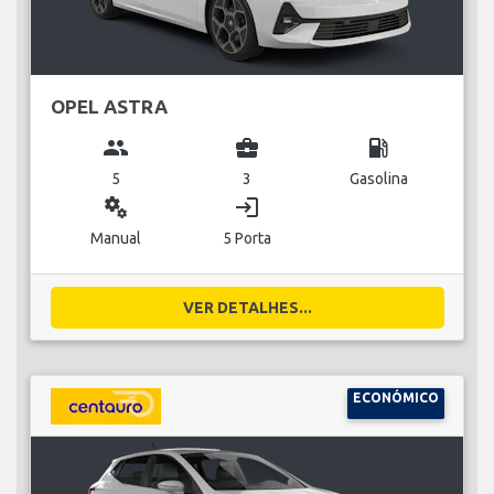
OPEL ASTRA
group
business_center
local_gas_station
5
3
Gasolina
miscellaneous_services
login
Manual
5 Porta
VER DETALHES...
ECONÓMICO