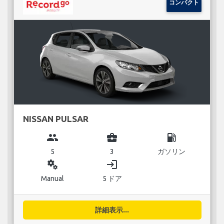
コンパクト
NISSAN PULSAR
group
business_center
local_gas_station
5
3
ガソリン
miscellaneous_services
login
Manual
5 ドア
詳細表示...