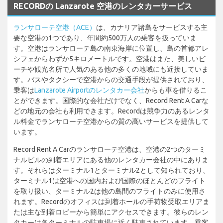
RECORDの Lanzarote 空港のレンタカーサービス
ランサローテ空港（ACE）
は、カナリア諸島をサービスする主
要な空港の1つであり、年間約500万人の乗客を扱っていま
す。空港はランサローテ島の南東海岸に位置し、島の首都アレ
シフェからわずか5キロメートルです。空港はまた、美しいビ
ーチや観光名所で人気のある他の多くの地域にも近接していま
す。バスやタクシーで空港からの交通手段が提供されており、
乗客は
Lanzarote Airportのレンタカー会社
からも車を借りるこ
とができます。国際的な会社だけでなく、Record Rent A Carな
どの地元の会社も利用できます。Recordは競争力のあるレンタ
ル料金でランサローテ空港からの質の高いサービスを提供して
います。
Record Rent A Carのランサローテ空港は、空港の2つのターミ
ナルビルの到着エリアにある他のレンタカー会社の中にありま
す。それらはターミナル1とターミナル2として知られており、
ターミナル1は空港への国内および国際のほとんどのフライト
を取り扱い、ターミナル2は他の島間のフライトのみに使用さ
れます。Recordのオフィスは到着ホールの手荷物受取エリアま
たは主な到着ロビーから簡単にアクセスできます。彼らのレン
タカーは各ターミナルの駐車場に近く駐車されています。乗客