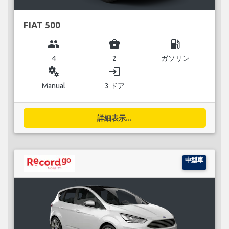
FIAT 500
group
business_center
local_gas_station
4
2
ガソリン
miscellaneous_services
login
Manual
3 ドア
詳細表示...
中型車