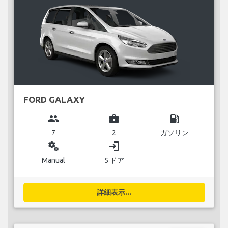
FORD GALAXY
group
business_center
local_gas_station
7
2
ガソリン
miscellaneous_services
login
Manual
5 ドア
詳細表示...