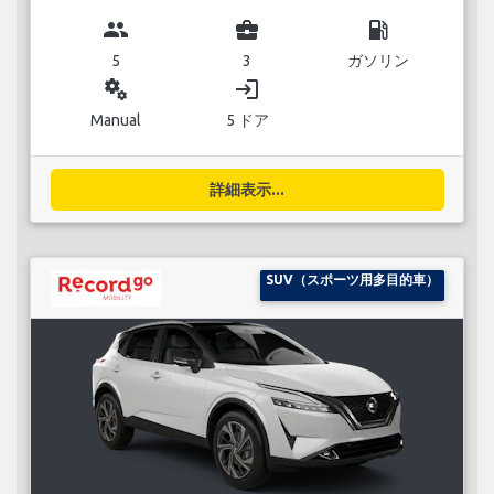
group
business_center
local_gas_station
5
3
ガソリン
miscellaneous_services
login
Manual
5 ドア
詳細表示...
SUV（スポーツ用多目的車）