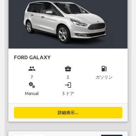
FORD GALAXY
group
business_center
local_gas_station
7
2
ガソリン
miscellaneous_services
login
Manual
5 ドア
詳細表示...