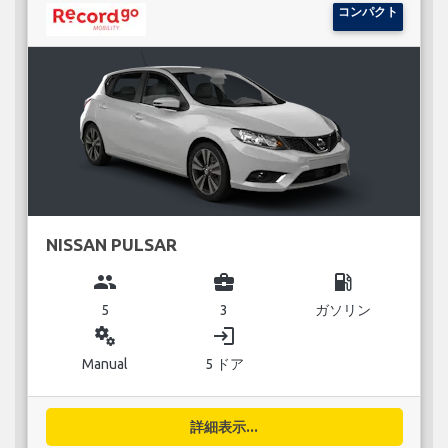
コンパクト
NISSAN PULSAR
group
business_center
local_gas_station
5
3
ガソリン
miscellaneous_services
login
Manual
5 ドア
詳細表示...