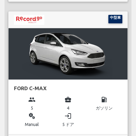
中型車
FORD C-MAX
group
business_center
local_gas_station
5
4
ガソリン
miscellaneous_services
login
Manual
5 ドア