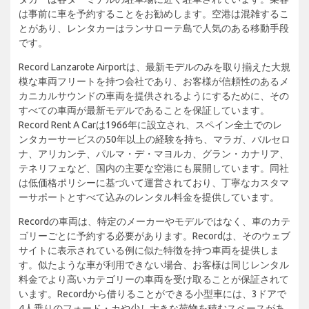
は事前に車を予約することをお勧めします。空港は混雑するこ
とがあり、レンタカーはランサローテ島で人気のある移動手段
です。
Record Lanzarote Airportは、最新モデルのみを取り揃えた大規
模な車両フリートを持つ会社であり、お客様が信頼性のあるメ
カニカルサウンドの車両を提供されるようにするために、その
すべての車両が最新モデルであることを保証しています。
Record Rent A Carは1966年に設立され、スペイン全土でのレ
ンタカーサービスの50年以上の経験を持ち、マラガ、バルセロ
ナ、アリカンテ、パルマ・デ・マヨルカ、グラン・カナリア、
テネリフェなど、国内の主要な空港にも展開しています。同社
は低価格ポリシーに基づいて運営されており、丁寧なカスタマ
ーサポートとすべて込みのレンタル料金を提供しています。
Recordの車両は、特定のメーカーやモデルではなく、車のカテ
ゴリーごとに予約する必要があります。Recordは、そのウェブ
サイトに表示されている例に似た特徴を持つ車両を提供しま
す。似たような車が利用できない場合、お客様は同じレンタル
料金でより高いカテゴリーの車両を受け取ることが保証されて
います。Recordから借りることができる小型車には、3ドアで
4人乗りのフォード・カや少し大きな荷物を積むスペースがあ