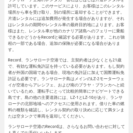
許可しています。このサービスにより、お客様はこのレンタル
場所から車を受け取り、別の場所に返却することができます。
片道レンタルには追加費用が発生する場合がありますが、それ
はレンタルの期間やレンタル車の最終目的地によります。お客
様はまた、レンタル車が他のカナリア諸島へのフェリーに乗船
できるかどうかをRecordと確認する必要があります。これが旅
程の一部である場合、追加の保険が必要になる場合がありま
す。
Record、ランサローテ空港では、主契約者は少なくとも21歳
で、有効な運転免許証を持っている必要があります。もし契約
者が外国の国籍である場合、現地の免許証に加えて国際運転免
許証も必要です。ランサローテ島はメインのLZ-2モーターウェ
イが空港からアレシフェ、および南のプラヤ・ブランカへと続
いているため、運転手にとって比較的簡単にナビゲートできる
島です。島の他の主要道路には、LZ-1とLZ-10があり、ランサ
ローテの北部地域へのアクセスに使用されます。借りた車の燃
料の種類を確認し、レンタル契約の取り決めに応じて満タンま
たは空タンクで車両を返却してください。
ランサローテ空港のRecordは、さらなるお問い合わせに対して
も喜んでお手伝いいたします。