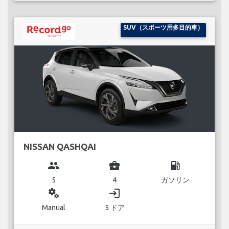
SUV（スポーツ用多目的車）
NISSAN QASHQAI
group
business_center
local_gas_station
5
4
ガソリン
miscellaneous_services
login
Manual
5 ドア