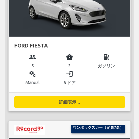
FORD FIESTA
group
business_center
local_gas_station
5
2
ガソリン
miscellaneous_services
login
Manual
5 ドア
詳細表示...
ワンボックスカー（定員7名）