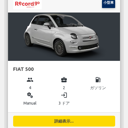
小型車
FIAT 500
group
business_center
local_gas_station
4
2
ガソリン
miscellaneous_services
login
Manual
3 ドア
詳細表示...