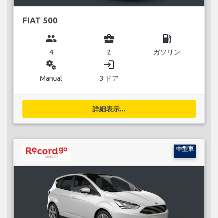
FIAT 500
group
business_center
local_gas_station
4
2
ガソリン
miscellaneous_services
login
Manual
3 ドア
詳細表示...
中型車