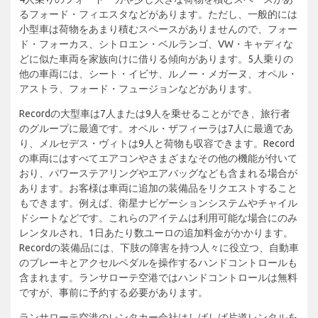
るフォード・フィエスタなどがあります。ただし、一般的には
小型車は荷物をあまり積むスペースがありませんので、フォー
ド・フォーカス、シトロエン・ベルランゴ、VW・キャディな
どに似た車両を家族向けに借りる傾向があります。5人乗りの
他の車両には、シート・イビサ、ルノー・メガーヌ、オペル・
アストラ、フォード・フュージョンなどがあります。
Recordの大型車は7人または9人を乗せることができ、旅行者
のグループに最適です。オペル・ザフィーラは7人に最適であ
り、メルセデス・ヴィトは9人と荷物も収容できます。Record
の車両にはすべてエアコンやさまざまなその他の機能が付いて
おり、パワーステアリングやエアバッグなども含まれる場合が
あります。お客様は車両に追加の装備品をリクエストすること
もできます。例えば、衛星ナビゲーションシステムやチャイル
ドシートなどです。これらのアイテムは利用可能な場合にのみ
レンタルされ、1日あたり数ユーロの追加料金がかかります。
Recordの装備品には、下肢の障害を持つ人々に役立つ、自動車
のブレーキとアクセルペダルを操作するハンドコントロールも
含まれます。ランサローテ空港ではハンドコントロールは無料
ですが、事前に予約する必要があります。
ランサローテ空港のレンタカー会社はしばしば片道レンタルを