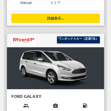
Manual
5 ドア
詳細表示...
ワンボックスカー（定員7名）
FORD GALAXY
group
business_center
local_gas_station