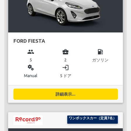
FORD FIESTA
group
business_center
local_gas_station
5
2
ガソリン
miscellaneous_services
login
Manual
5 ドア
詳細表示...
ワンボックスカー（定員7名）