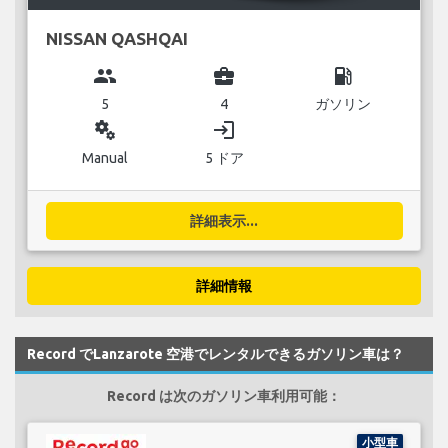
NISSAN QASHQAI
group
business_center
local_gas_station
5
4
ガソリン
miscellaneous_services
login
Manual
5 ドア
詳細表示...
詳細情報
Record でLanzarote 空港でレンタルできるガソリン車は？
Record は次のガソリン車利用可能：
小型車