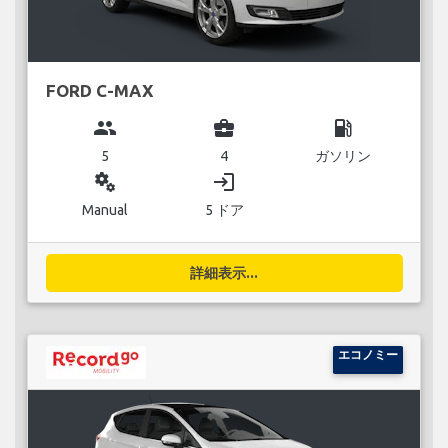
FORD C-MAX
group
business_center
local_gas_station
5
4
ガソリン
miscellaneous_services
login
Manual
5 ドア
詳細表示...
エコノミー