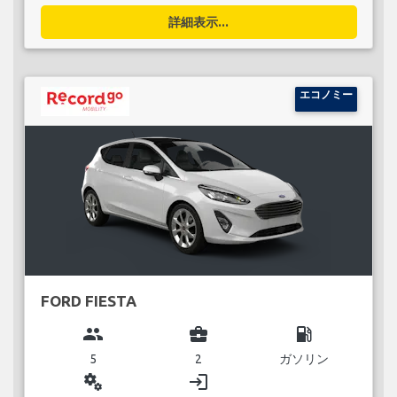
詳細表示...
エコノミー
FORD FIESTA
group
business_center
local_gas_station
5
2
ガソリン
miscellaneous_services
login