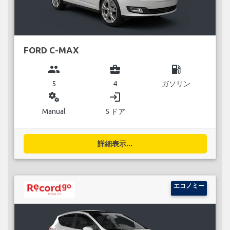
FORD C-MAX
group
business_center
local_gas_station
5
4
ガソリン
miscellaneous_services
login
Manual
5 ドア
詳細表示...
エコノミー