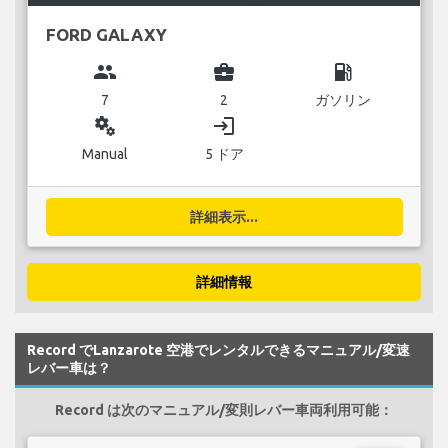
FORD GALAXY
group
business_center
local_gas_station
7
2
ガソリン
miscellaneous_services
login
Manual
5 ドア
詳細表示...
詳細情報
Record でLanzarote 空港でレンタルできるマニュアル/変速
レバー車は？
Record は次のマニュアル/変則レバー車両利用可能：