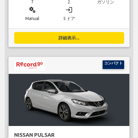
7
2
ガソリン
miscellaneous_services
login
Manual
5 ドア
詳細表示...
コンパクト
NISSAN PULSAR