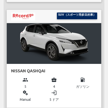
SUV（スポーツ用多目的車）
NISSAN QASHQAI
group
business_center
local_gas_station
5
4
ガソリン
miscellaneous_services
login
Manual
5 ドア