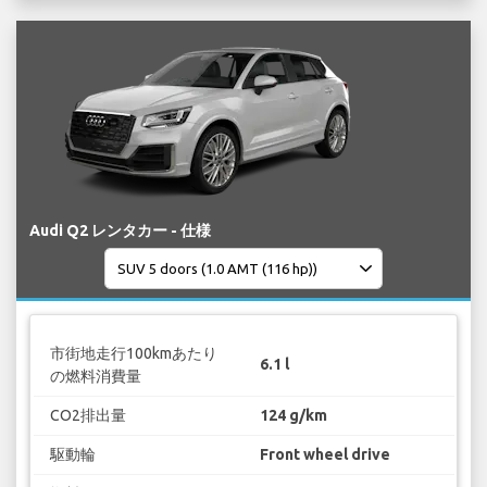
Audi Q2 レンタカー - 仕様
市街地走行100kmあたり
6.1 l
の燃料消費量
CO2排出量
124 g/km
駆動輪
Front wheel drive