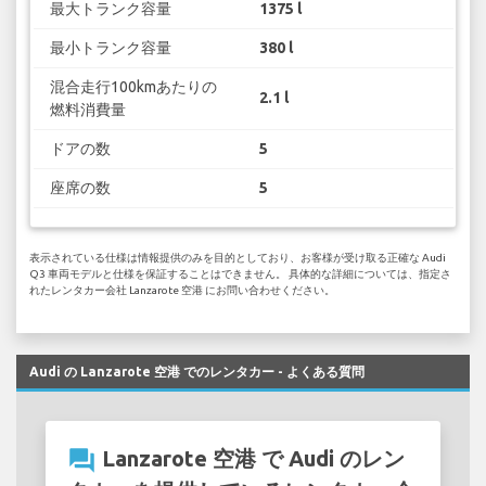
最大トランク容量
1375 l
最小トランク容量
380 l
混合走行100kmあたりの
2.1 l
燃料消費量
ドアの数
5
座席の数
5
表示されている仕様は情報提供のみを目的としており、お客様が受け取る正確な Audi
Q3 車両モデルと仕様を保証することはできません。 具体的な詳細については、指定さ
れたレンタカー会社 Lanzarote 空港 にお問い合わせください。
Audi の Lanzarote 空港 でのレンタカー - よくある質問
question_answer
Lanzarote 空港 で Audi のレン