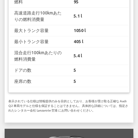
燃料
95
高速道路走行100kmあた
5.1 l
りの燃料消費量
最大トランク容量
1050 l
最小トランク容量
405 l
混合走行100kmあたりの
5.4 l
燃料消費量
ドアの数
5
座席の数
5
表示されている仕様は情報提供のみを目的としており、お客様が受け取る正確な Audi
Q2 車両モデルと仕様を保証することはできません。 具体的な詳細については、指定さ
れたレンタカー会社 Lanzarote 空港 にお問い合わせください。