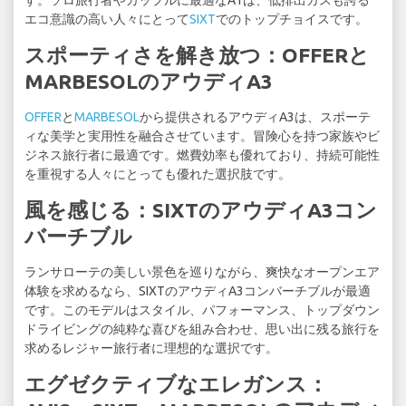
す。ソロ旅行者やカップルに最適なA1は、低排出ガスも誇る
エコ意識の高い人々にとって
SIXT
でのトップチョイスです。
スポーティさを解き放つ：OFFERと
MARBESOLのアウディA3
OFFER
と
MARBESOL
から提供されるアウディA3は、スポーテ
ィな美学と実用性を融合させています。冒険心を持つ家族やビ
ジネス旅行者に最適です。燃費効率も優れており、持続可能性
を重視する人々にとっても優れた選択肢です。
風を感じる：SIXTのアウディA3コン
バーチブル
ランサローテの美しい景色を巡りながら、爽快なオープンエア
体験を求めるなら、SIXTのアウディA3コンバーチブルが最適
です。このモデルはスタイル、パフォーマンス、トップダウン
ドライビングの純粋な喜びを組み合わせ、思い出に残る旅行を
求めるレジャー旅行者に理想的な選択です。
エグゼクティブなエレガンス：