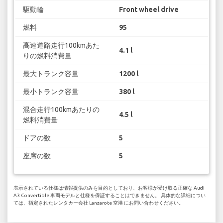
駆動輪
Front wheel drive
燃料
95
高速道路走行100kmあた
4.1 l
りの燃料消費量
最大トランク容量
1200 l
最小トランク容量
380 l
混合走行100kmあたりの
4.5 l
燃料消費量
ドアの数
5
座席の数
5
表示されている仕様は情報提供のみを目的としており、お客様が受け取る正確な Audi
A3 Convertible 車両モデルと仕様を保証することはできません。 具体的な詳細につい
ては、指定されたレンタカー会社 Lanzarote 空港 にお問い合わせください。