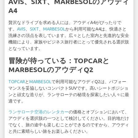
AVIS、SIXT、MARBESOLのアウディ
A4
贅沢なドライブを求める人には、アウディA4がぴったりで
す。
AVIS
、
SIXT
、
MARBESOL
から利用可能なA4は、快適さと
洗練さの頂点を表しています。広々とした室内と先進的な安全
機能により、家族やビジネス旅行者にとって優先される選択肢
となっています。
冒険が待っている：TOPCARと
MARBESOLのアウディQ2
TOPCAR
と
MARBESOL
で利用可能なアウディQ2は、パフォー
マンスを妥協しないコンパクトSUVです。高いシートポジショ
ンと頑丈な造りが、ランサローテの秘境を探索したい人々に最
適です。
ランサローテ空港のレンタカー
の価格とオプションにおいて、
アウディを選択肢の一つとして検討してください。目的地だけ
でなく、旅の途中も楽しむことができるのですから、アウディ
と共に素晴らしい旅をお楽しみください。