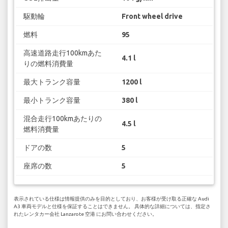
駆動輪
Front wheel drive
燃料
95
高速道路走行100kmあた
4.1 l
りの燃料消費量
最大トランク容量
1200 l
最小トランク容量
380 l
混合走行100kmあたりの
4.5 l
燃料消費量
ドアの数
5
座席の数
5
表示されている仕様は情報提供のみを目的としており、お客様が受け取る正確な Audi
A3 車両モデルと仕様を保証することはできません。 具体的な詳細については、指定さ
れたレンタカー会社 Lanzarote 空港 にお問い合わせください。