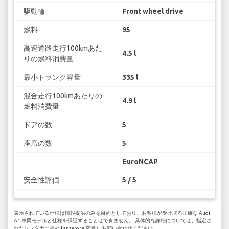
駆動輪
Front wheel drive
燃料
95
高速道路走行100kmあた
4.5 l
りの燃料消費量
最小トランク容量
335 l
混合走行100kmあたりの
4.9 l
燃料消費量
ドアの数
5
座席の数
5
EuroNCAP
安全性評価
5 / 5
表示されている仕様は情報提供のみを目的としており、お客様が受け取る正確な Audi
A1 車両モデルと仕様を保証することはできません。 具体的な詳細については、指定さ
れたレンタカー会社 Lanzarote 空港 にお問い合わせください。