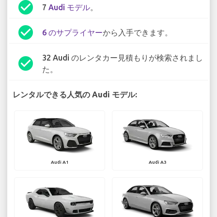
check_circle
7
Audi モデル
。
check_circle
6 のサプライヤー
から入手できます。
32 Audi のレンタカー見積もりが検索されまし
check_circle
た。
レンタルできる人気の Audi モデル:
Audi A1
Audi A3