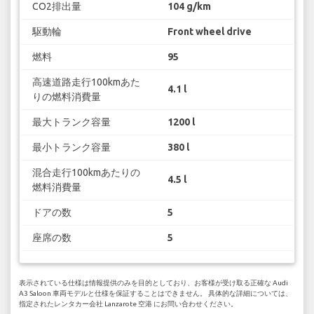
CO2排出量
104 g/km
駆動輪
Front wheel drive
燃料
95
高速道路走行100kmあた
4.1 l
りの燃料消費量
最大トランク容量
1200 l
最小トランク容量
380 l
混合走行100kmあたりの
4.5 l
燃料消費量
ドアの数
5
座席の数
5
表示されている仕様は情報提供のみを目的としており、お客様が受け取る正確な Audi
A3 Saloon 車両モデルと仕様を保証することはできません。 具体的な詳細については、
指定されたレンタカー会社 Lanzarote 空港 にお問い合わせください。