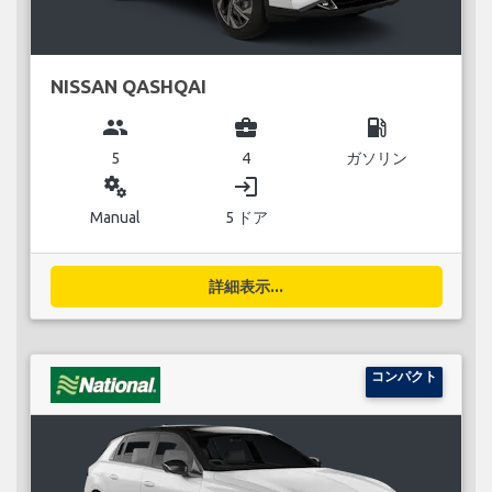
NISSAN QASHQAI
group
business_center
local_gas_station
5
4
ガソリン
miscellaneous_services
login
Manual
5 ドア
詳細表示...
コンパクト