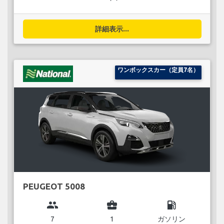
詳細表示...
ワンボックスカー（定員7名）
PEUGEOT 5008
group
business_center
local_gas_station
7
1
ガソリン