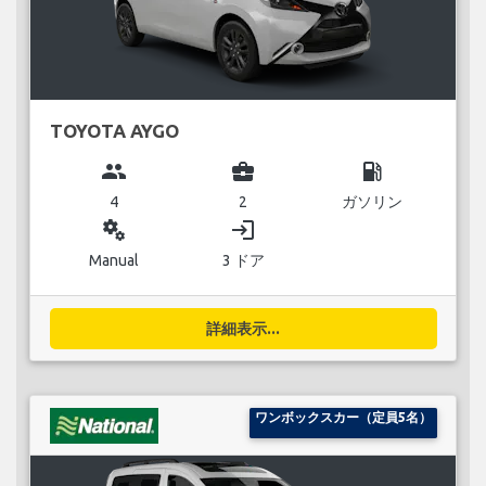
TOYOTA AYGO
group
business_center
local_gas_station
4
2
ガソリン
miscellaneous_services
login
Manual
3 ドア
詳細表示...
ワンボックスカー（定員5名）