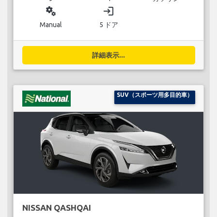
miscellaneous_services
login
Manual
5 ドア
詳細表示...
SUV（スポーツ用多目的車）
NISSAN QASHQAI