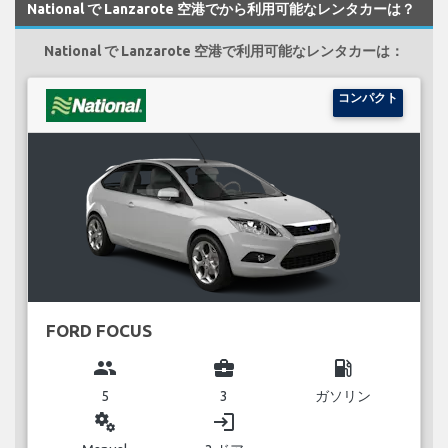
National で Lanzarote 空港でから利用可能なレンタカーは？
National で Lanzarote 空港で利用可能なレンタカーは：
コンパクト
FORD FOCUS
group
business_center
local_gas_station
5
3
ガソリン
miscellaneous_services
login