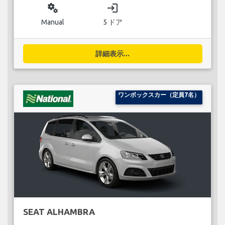
miscellaneous_services
login
Manual
5 ドア
詳細表示...
ワンボックスカー（定員7名）
SEAT ALHAMBRA