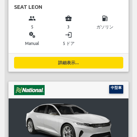
SEAT LEON
group
business_center
local_gas_station
5
3
ガソリン
miscellaneous_services
login
Manual
5 ドア
詳細表示...
中型車