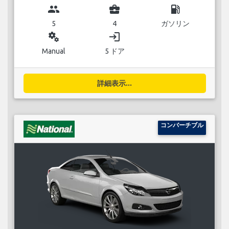
group
business_center
local_gas_station
5
4
ガソリン
miscellaneous_services
login
Manual
5 ドア
詳細表示...
コンバーチブル