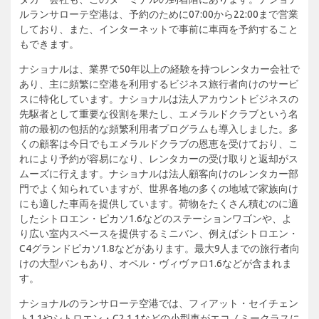
ルランサローテ空港は、予約のために07:00から22:00まで営業
しており、また、インターネットで事前に車両を予約すること
もできます。
ナショナルは、業界で50年以上の経験を持つレンタカー会社で
あり、主に頻繁に空港を利用するビジネス旅行者向けのサービ
スに特化しています。ナショナルは法人アカウントビジネスの
先駆者として重要な役割を果たし、エメラルドクラブという名
前の最初の包括的な頻繁利用者プログラムも導入しました。多
くの顧客は今日でもエメラルドクラブの恩恵を受けており、こ
れにより予約が容易になり、レンタカーの受け取りと返却がス
ムーズに行えます。ナショナルは法人顧客向けのレンタカー部
門でよく知られていますが、世界各地の多くの地域で家族向け
にも適した車両を提供しています。荷物をたくさん積むのに適
したシトロエン・ピカソ1.6などのステーションワゴンや、よ
り広い室内スペースを提供するミニバン、例えばシトロエン・
C4グランドピカソ1.8などがあります。最大9人までの旅行者向
けの大型バンもあり、オペル・ヴィヴァロ1.6などが含まれま
す。
ナショナルのランサローテ空港では、フィアット・セイチェン
ト1.1やシトロエン・C2 1.1などの小型車がエコノミークラスに