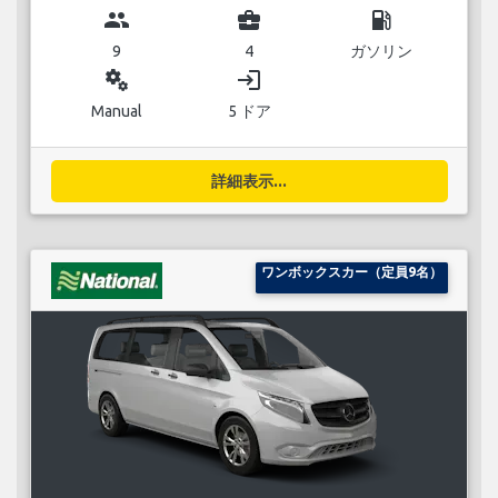
group
business_center
local_gas_station
9
4
ガソリン
miscellaneous_services
login
Manual
5 ドア
詳細表示...
ワンボックスカー（定員9名）