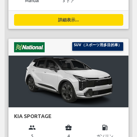
Manual
3 ドア
詳細表示...
SUV（スポーツ用多目的車）
KIA SPORTAGE
group
business_center
local_gas_station
5
4
ガソリン