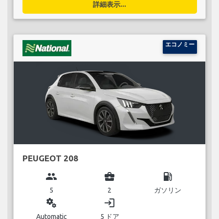
詳細表示...
エコノミー
PEUGEOT 208
group
business_center
local_gas_station
5
2
ガソリン
miscellaneous_services
login
Automatic
5 ドア