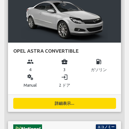
OPEL ASTRA CONVERTIBLE
group
business_center
local_gas_station
4
3
ガソリン
miscellaneous_services
login
Manual
2 ドア
詳細表示...
エコノミー