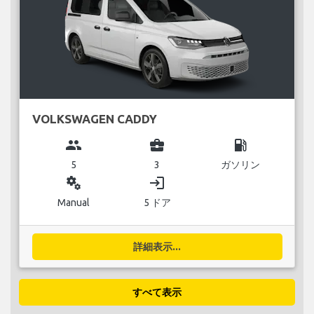
VOLKSWAGEN CADDY
group
business_center
local_gas_station
5
3
ガソリン
miscellaneous_services
login
Manual
5 ドア
詳細表示...
すべて表示