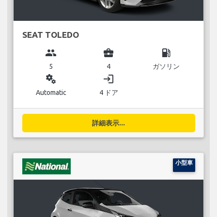
SEAT TOLEDO
group
business_center
local_gas_station
5
4
ガソリン
miscellaneous_services
login
Automatic
4 ドア
詳細表示...
小型車