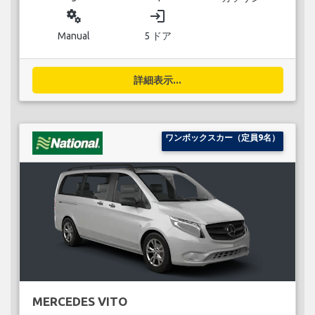
miscellaneous_services
login
Manual
5 ドア
詳細表示...
ワンボックスカー（定員9名）
MERCEDES VITO