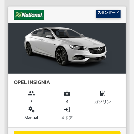
スタンダード
OPEL INSIGNIA
group
business_center
local_gas_station
5
4
ガソリン
miscellaneous_services
login
Manual
4 ドア