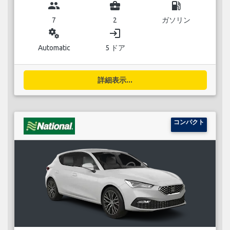
group
business_center
local_gas_station
7
2
ガソリン
miscellaneous_services
login
Automatic
5 ドア
詳細表示...
コンパクト