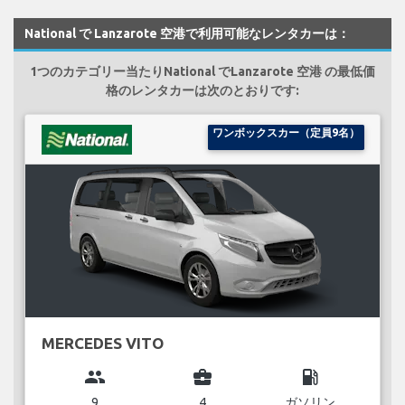
National で Lanzarote 空港で利用可能なレンタカーは：
1つのカテゴリー当たりNational でLanzarote 空港 の最低価
格のレンタカーは次のとおりです:
ワンボックスカー（定員9名）
MERCEDES VITO
group
business_center
local_gas_station
9
4
ガソリン