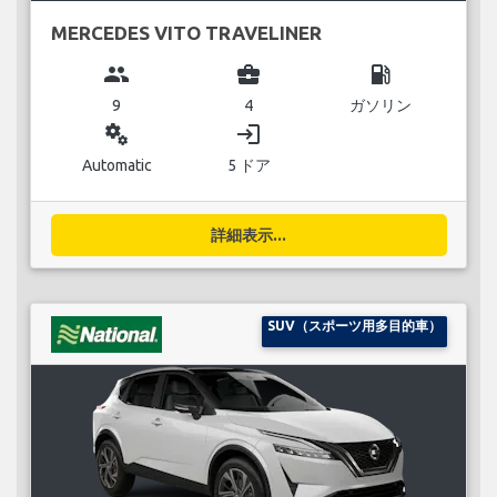
MERCEDES VITO TRAVELINER
group
business_center
local_gas_station
9
4
ガソリン
miscellaneous_services
login
Automatic
5 ドア
詳細表示...
SUV（スポーツ用多目的車）