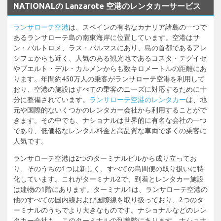
NATIONALの Lanzarote 空港のレンタカーサービス
ランサローテ空港
は、スペインの有名なカナリア諸島の一つで
あるランサローテ島の南東海岸に位置しています。空港はサ
ン・バルトロメ、ラス・パルマスにあり、島の首都であるアレ
シフェからも近く、人気のある観光地であるコスタ・テグイセ
やプエルト・デル・カルメンからも数キロメートルの距離にあ
ります。年間約450万人の乗客がランサローテ空港を利用して
おり、空港の施設はすべての乗客のニーズに対応するために十
分に整備されています。
ランサローテ空港のレンタカー
は、地
元や国際的ないくつかのレンタカー会社から利用することがで
きます。その中でも、ナショナルは世界的に有名な会社の一つ
であり、低価格なレンタル料金と高品質な車両で多くの乗客に
人気です。
ランサローテ空港は2つのターミナルビルから成り立ってお
り、そのうちの1つは新しく、すべての島間便の取り扱いに特
化しています。これがターミナル2で、到着とレンタカー施設
は建物の1階にあります。ターミナル1は、ランサローテ空港の
他のすべての国内線および国際線を取り扱っており、2つのタ
ーミナルのうちでより大きなものです。ナショナルなどのレン
タカー会社も、このターミナルの到着階にあります。ナショナ