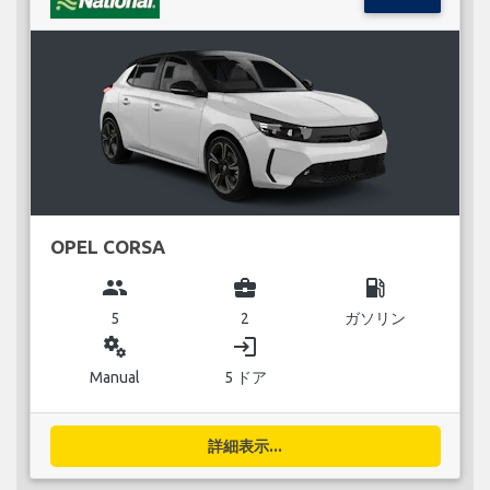
OPEL CORSA
group
business_center
local_gas_station
5
2
ガソリン
miscellaneous_services
login
Manual
5 ドア
詳細表示...