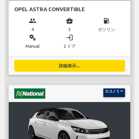
OPEL ASTRA CONVERTIBLE
group
business_center
local_gas_station
4
3
ガソリン
miscellaneous_services
login
Manual
2 ドア
詳細表示...
エコノミー