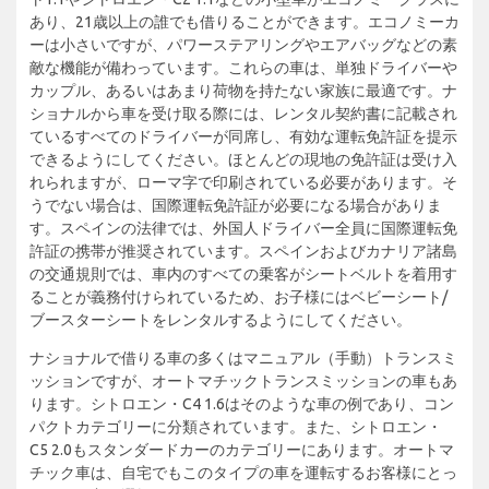
あり、21歳以上の誰でも借りることができます。エコノミーカ
ーは小さいですが、パワーステアリングやエアバッグなどの素
敵な機能が備わっています。これらの車は、単独ドライバーや
カップル、あるいはあまり荷物を持たない家族に最適です。ナ
ショナルから車を受け取る際には、レンタル契約書に記載され
ているすべてのドライバーが同席し、有効な運転免許証を提示
できるようにしてください。ほとんどの現地の免許証は受け入
れられますが、ローマ字で印刷されている必要があります。そ
うでない場合は、国際運転免許証が必要になる場合がありま
す。スペインの法律では、外国人ドライバー全員に国際運転免
許証の携帯が推奨されています。スペインおよびカナリア諸島
の交通規則では、車内のすべての乗客がシートベルトを着用す
ることが義務付けられているため、お子様にはベビーシート/
ブースターシートをレンタルするようにしてください。
ナショナルで借りる車の多くはマニュアル（手動）トランスミ
ッションですが、オートマチックトランスミッションの車もあ
ります。シトロエン・C4 1.6はそのような車の例であり、コン
パクトカテゴリーに分類されています。また、シトロエン・
C5 2.0もスタンダードカーのカテゴリーにあります。オートマ
チック車は、自宅でもこのタイプの車を運転するお客様にとっ