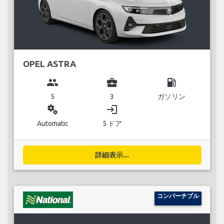
OPEL ASTRA
group
business_center
local_gas_station
5
3
ガソリン
miscellaneous_services
login
Automatic
5 ドア
詳細表示...
コンバーチブル