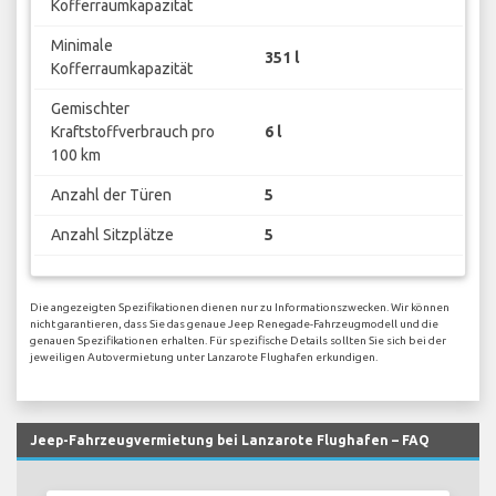
Kofferraumkapazität
Minimale
351 l
Kofferraumkapazität
Gemischter
Kraftstoffverbrauch pro
6 l
100 km
Anzahl der Türen
5
Anzahl Sitzplätze
5
Die angezeigten Spezifikationen dienen nur zu Informationszwecken. Wir können
nicht garantieren, dass Sie das genaue Jeep Renegade-Fahrzeugmodell und die
genauen Spezifikationen erhalten. Für spezifische Details sollten Sie sich bei der
jeweiligen Autovermietung unter Lanzarote Flughafen erkundigen.
Jeep-Fahrzeugvermietung bei Lanzarote Flughafen – FAQ