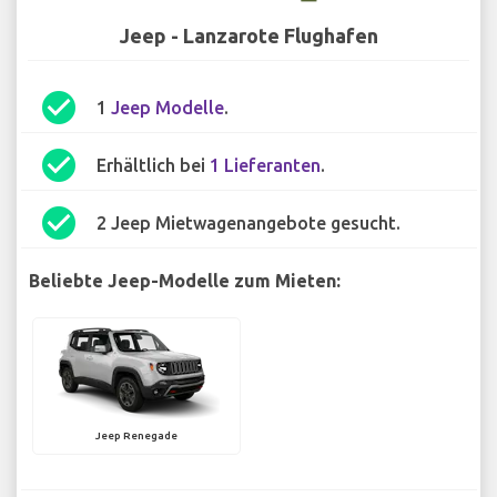
Jeep - Lanzarote Flughafen
check_circle
1
Jeep Modelle
.
check_circle
Erhältlich bei
1 Lieferanten
.
check_circle
2 Jeep Mietwagenangebote gesucht.
Beliebte Jeep-Modelle zum Mieten:
Jeep Renegade